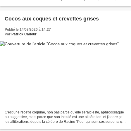
serait bien plus avisé d'agoniser...
Cocos aux coques et crevettes grises
Publié le 14/08/2020 à 14:27
Par
Patrick Cadour
C'est une recette coquine, non pas parce qu'elle serait leste, aphrodisiaque
ou suggestive, mais parce que son intitulé est une allitération, et j'adore ça
les allitérations, depuis la célèbre de Racine "Pour qui sont ces serpents qui
sifflent sur vos...