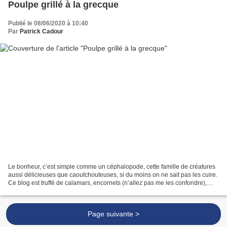
Poulpe grillé à la grecque
Publié le 08/06/2020 à 10:40
Par
Patrick Cadour
Le bonheur, c’est simple comme un céphalopode, cette famille de créatures
aussi délicieuses que caoutchouteuses, si du moins on ne sait pas les cuire.
Ce blog est truffé de calamars, encornets (n’allez pas me les confondre),
seiches et leurs juvéniles...
Page suivante >