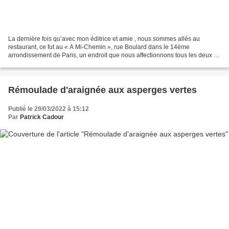
La dernière fois qu’avec mon éditrice et amie , nous sommes allés au
restaurant, ce fut au « A Mi-Chemin », rue Boulard dans le 14ème
arrondissement de Paris, un endroit que nous affectionnons tous les deux et
qu’elle me fit découvrir voici dejà longtemps,...
Rémoulade d'araignée aux asperges vertes
Publié le 29/03/2022 à 15:12
Par
Patrick Cadour