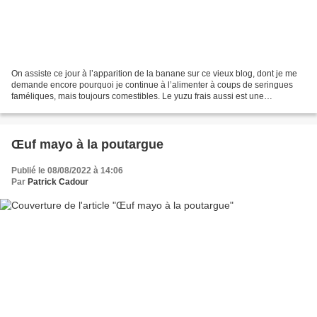
On assiste ce jour à l’apparition de la banane sur ce vieux blog, dont je me
demande encore pourquoi je continue à l’alimenter à coups de seringues
faméliques, mais toujours comestibles. Le yuzu frais aussi est une
nouveauté, je l’ai déjà l’inclus sous...
Œuf mayo à la poutargue
Publié le 08/08/2022 à 14:06
Par
Patrick Cadour