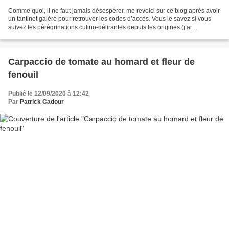
Comme quoi, il ne faut jamais désespérer, me revoici sur ce blog après avoir
un tantinet galéré pour retrouver les codes d’accès. Vous le savez si vous
suivez les pérégrinations culino-délirantes depuis les origines (j’ai
commencé ce blog en 2006), c’est...
Carpaccio de tomate au homard et fleur de
fenouil
Publié le 12/09/2020 à 12:42
Par
Patrick Cadour