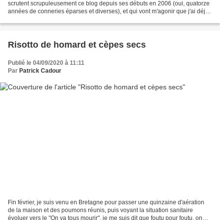
scrutent scrupuleusement ce blog depuis ses débuts en 2006 (oui, quatorze
années de conneries éparses et diverses), et qui vont m'agonir que j'ai déjà
publié une recette de linguine...
Risotto de homard et cèpes secs
Publié le 04/09/2020 à 11:11
Par
Patrick Cadour
Fin février, je suis venu en Bretagne pour passer une quinzaine d'aération
de la maison et des poumons réunis, puis voyant la situation sanitaire
évoluer vers le "On va tous mourir", je me suis dit que foutu pour foutu, on