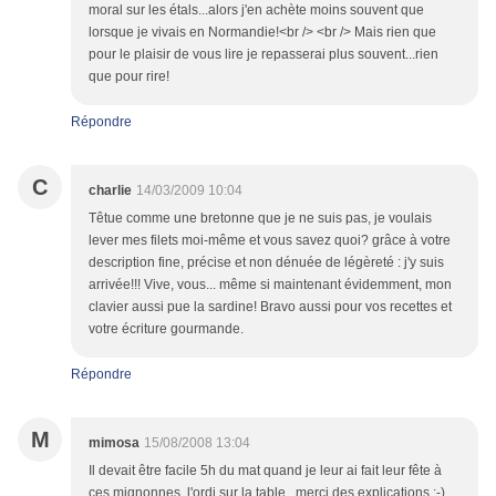
moral sur les étals...alors j'en achète moins souvent que
lorsque je vivais en Normandie!<br /> <br /> Mais rien que
pour le plaisir de vous lire je repasserai plus souvent...rien
que pour rire!
Répondre
C
charlie
14/03/2009 10:04
Têtue comme une bretonne que je ne suis pas, je voulais
lever mes filets moi-même et vous savez quoi? grâce à votre
description fine, précise et non dénuée de légèreté : j'y suis
arrivée!!! Vive, vous... même si maintenant évidemment, mon
clavier aussi pue la sardine! Bravo aussi pour vos recettes et
votre écriture gourmande.
Répondre
M
mimosa
15/08/2008 13:04
Il devait être facile 5h du mat quand je leur ai fait leur fête à
ces mignonnes, l'ordi sur la table...merci des explications ;-)