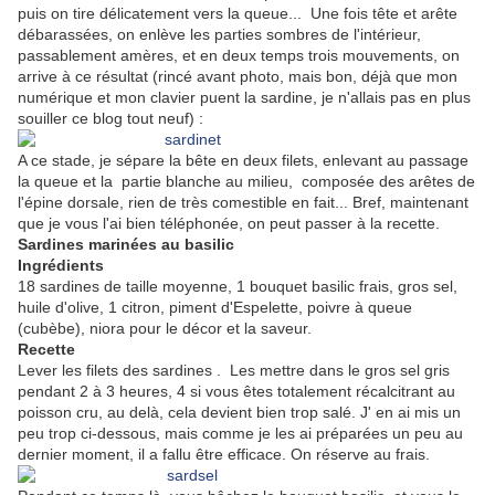
puis on tire délicatement vers la queue... Une fois tête et arête
débarassées, on enlève les parties sombres de l'intérieur,
passablement amères, et en deux temps trois mouvements, on
arrive à ce résultat (rincé avant photo, mais bon, déjà que mon
numérique et mon clavier puent la sardine, je n'allais pas en plus
souiller ce blog tout neuf) :
A ce stade, je sépare la bête en deux filets, enlevant au passage
la queue et la partie blanche au milieu, composée des arêtes de
l'épine dorsale, rien de très comestible en fait... Bref, maintenant
que je vous l'ai bien téléphonée, on peut passer à la recette.
Sardines marinées au basilic
Ingrédients
18 sardines de taille moyenne, 1 bouquet basilic frais, gros sel,
huile d'olive, 1 citron, piment d'Espelette, poivre à queue
(cubèbe), niora pour le décor et la saveur.
Recette
Lever les filets des sardines . Les mettre dans le gros sel gris
pendant 2 à 3 heures, 4 si vous êtes totalement récalcitrant au
poisson cru, au delà, cela devient bien trop salé. J' en ai mis un
peu trop ci-dessous, mais comme je les ai préparées un peu au
dernier moment, il a fallu être efficace. On réserve au frais.