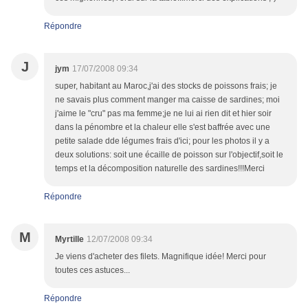
Répondre
J
jym
17/07/2008 09:34
super, habitant au Maroc,j'ai des stocks de poissons frais; je
ne savais plus comment manger ma caisse de sardines; moi
j'aime le "cru" pas ma femme;je ne lui ai rien dit et hier soir
dans la pénombre et la chaleur elle s'est baffrée avec une
petite salade dde légumes frais d'ici; pour les photos il y a
deux solutions: soit une écaille de poisson sur l'objectif,soit le
temps et la décomposition naturelle des sardines!!!Merci
Répondre
M
Myrtille
12/07/2008 09:34
Je viens d'acheter des filets. Magnifique idée! Merci pour
toutes ces astuces...
Répondre