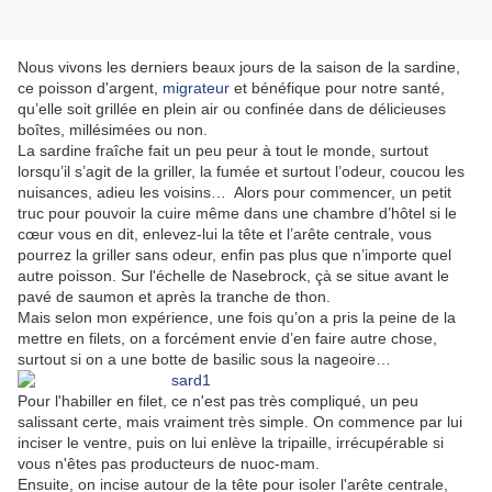
Nous vivons les derniers beaux jours de la saison de la sardine,
ce poisson d'argent,
migrateur
et bénéfique pour notre santé,
qu’elle soit grillée en plein air ou confinée dans de délicieuses
boîtes, millésimées ou non.
La sardine fraîche fait un peu peur à tout le monde, surtout
lorsqu’il s’agit de la griller, la fumée et surtout l’odeur, coucou les
nuisances, adieu les voisins… Alors pour commencer, un petit
truc pour pouvoir la cuire même dans une chambre d’hôtel si le
cœur vous en dit, enlevez-lui la tête et l’arête centrale, vous
pourrez la griller sans odeur, enfin pas plus que n’importe quel
autre poisson. Sur l'échelle de Nasebrock, çà se situe avant le
pavé de saumon et après la tranche de thon.
Mais selon mon expérience, une fois qu’on a pris la peine de la
mettre en filets, on a forcément envie d’en faire autre chose,
surtout si on a une botte de basilic sous la nageoire…
Pour l'habiller en filet, ce n'est pas très compliqué, un peu
salissant certe, mais vraiment très simple. On commence par lui
inciser le ventre, puis on lui enlève la tripaille, irrécupérable si
vous n'êtes pas producteurs de nuoc-mam.
Ensuite, on incise autour de la tête pour isoler l'arête centrale,