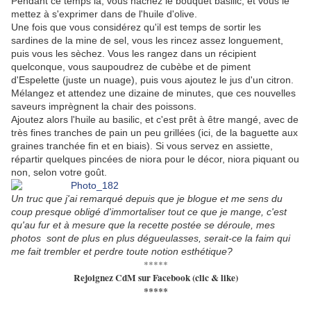
Pendant ce temps là, vous hâchez le bouquet basilic, et vous le
mettez à s'exprimer dans de l'huile d'olive.
Une fois que vous considérez qu'il est temps de sortir les
sardines de la mine de sel, vous les rincez assez longuement,
puis vous les sèchez. Vous les rangez dans un récipient
quelconque, vous saupoudrez de cubèbe et de piment
d'Espelette (juste un nuage), puis vous ajoutez le jus d'un citron.
Mélangez et attendez une dizaine de minutes, que ces nouvelles
saveurs imprègnent la chair des poissons.
Ajoutez alors l'huile au basilic, et c'est prêt à être mangé, avec de
très fines tranches de pain un peu grillées (ici, de la baguette aux
graines tranchée fin et en biais). Si vous servez en assiette,
répartir quelques pincées de niora pour le décor, niora piquant ou
non, selon votre goût.
Un truc que j'ai remarqué depuis que je blogue et me sens du
coup presque obligé d'immortaliser tout ce que je mange, c'est
qu'au fur et à mesure que la recette postée se déroule, mes
photos sont de plus en plus dégueulasses, serait-ce la faim qui
me fait trembler et perdre toute notion esthétique?
*****
Rejoignez CdM sur Facebook (clic & like)
*****