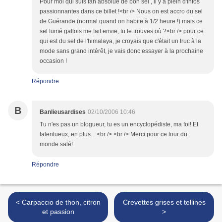
Pour moi qui suis fan absolue de bon sel , il y a plein d'infos
passionnantes dans ce billet !<br /> Nous on est accro du sel
de Guérande (normal quand on habite à 1/2 heure !) mais ce
sel fumé gallois me fait envie, tu le trouves où ?<br /> pour ce
qui est du sel de l'himalaya, je croyais que c'était un truc à la
mode sans grand intérêt, je vais donc essayer à la prochaine
occasion !
Répondre
B
Banlieusardises
02/10/2006 10:46
Tu n'es pas un blogueur, tu es un encyclopédiste, ma foi! Et
talentueux, en plus... <br /> <br /> Merci pour ce tour du
monde salé!
Répondre
< Carpaccio de thon, citron
Crevettes grises et tellines
et passion
>