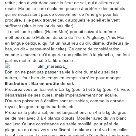
retire ; rien à voir donc avec la fleur de sel, qui d’ailleurs est
rosée. Ma petite fibre écolo me pousse à préférer des produits
qui ne nécessitent pas de consommer de l’énergie pour les
produire, si je peux trouver ceux auxquels le soleil et le vent
suffisent (plus le boulot du paludier).
- Le sel fumé gallois (Halen Mon) produit suivant la même
méthode que le Maldon, du côté de l’île d’Anglesey, (Ynis Mon
en langue celtique, qui fut un haut lieu du druidisme, d’ailleurs là-
bas, on dit « passe-moi le celte). Ce genre de considération
comme la saveur qu’il apporte aux grillades à la plancha, me font
parfois mettre de côté la fibre écolo…
Bon, on ne peut pas passer sa vie à dire du mal du sel des
autres, il faut bien de temps en temps s’arrêter pour manger…
Illustration : Bar en croûte de sel.
Procurez vous un bar entre 1,2 kg (pour 2) et 2 kg (pour 4). Vidé,
débarrassé de ses ouïes, mais impérativement non écaillé.
D’autres poissons à écailles sont utilisables, comme la dorade
royale, les gros rougets-barbets, etc..
Préparez la pâte à sel, en mélangeant environ 4 à 5 kg de gros
sel de mer avec 3 à 4 blancs d’œufs. Mouiller avec du vin blanc
sec jusqu’à une consistance de sable mouillé pour pâté de
plage, un ou deux verres suffisent. Le blanc d’œuf va bien coller
le sel, pour que le poisson cuise vraiment à l’étouffée, tandis que