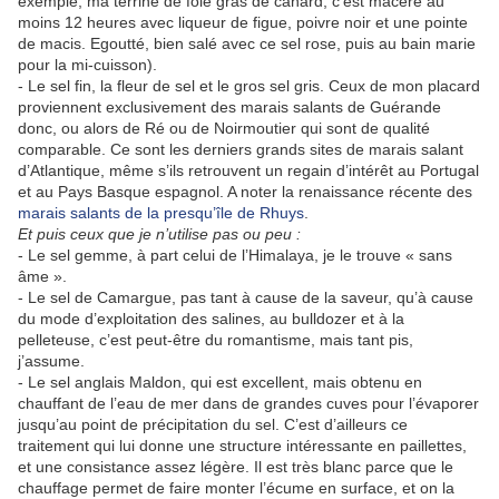
exemple, ma terrine de foie gras de canard, c’est macéré au
moins 12 heures avec liqueur de figue, poivre noir et une pointe
de macis. Egoutté, bien salé avec ce sel rose, puis au bain marie
pour la mi-cuisson).
- Le sel fin, la fleur de sel et le gros sel gris. Ceux de mon placard
proviennent exclusivement des marais salants de Guérande
donc, ou alors de Ré ou de Noirmoutier qui sont de qualité
comparable. Ce sont les derniers grands sites de marais salant
d’Atlantique, même s’ils retrouvent un regain d’intérêt au Portugal
et au Pays Basque espagnol. A noter la renaissance récente des
marais salants de la presqu’île de Rhuys
.
Et puis ceux que je n’utilise pas ou peu :
- Le sel gemme, à part celui de l’Himalaya, je le trouve « sans
âme ».
- Le sel de Camargue, pas tant à cause de la saveur, qu’à cause
du mode d’exploitation des salines, au bulldozer et à la
pelleteuse, c’est peut-être du romantisme, mais tant pis,
j’assume.
- Le sel anglais Maldon, qui est excellent, mais obtenu en
chauffant de l’eau de mer dans de grandes cuves pour l’évaporer
jusqu’au point de précipitation du sel. C’est d’ailleurs ce
traitement qui lui donne une structure intéressante en paillettes,
et une consistance assez légère. Il est très blanc parce que le
chauffage permet de faire monter l’écume en surface, et on la