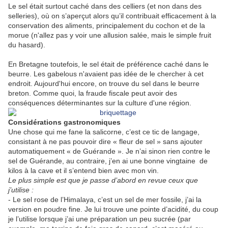
Le sel était surtout caché dans des celliers (et non dans des
selleries), où on s’aperçut alors qu’il contribuait efficacement à la
conservation des aliments, principalement du cochon et de la
morue (n'allez pas y voir une allusion salée, mais le simple fruit
du hasard).
En Bretagne toutefois, le sel était de préférence caché dans le
beurre. Les gabelous n'avaient pas idée de le chercher à cet
endroit. Aujourd'hui encore, on trouve du sel dans le beurre
breton. Comme quoi, la fraude fiscale peut avoir des
conséquences déterminantes sur la culture d'une région.
Considérations gastronomiques
Une chose qui me fane la salicorne, c’est ce tic de langage,
consistant à ne pas pouvoir dire « fleur de sel » sans ajouter
automatiquement « de Guérande ». Je n’ai sinon rien contre le
sel de Guérande, au contraire, j’en ai une bonne vingtaine de
kilos à la cave et il s’entend bien avec mon vin.
Le plus simple est que je passe d’abord en revue ceux que
j’utilise :
- Le sel rose de l’Himalaya, c’est un sel de mer fossile, j’ai la
version en poudre fine. Je lui trouve une pointe d’acidité, du coup
je l’utilise lorsque j’ai une préparation un peu sucrée (par