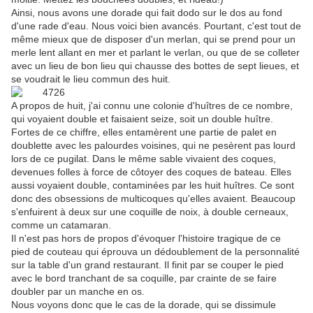
Ainsi, nous avons une dorade qui fait dodo sur le dos au fond
d'une rade d'eau. Nous voici bien avancés. Pourtant, c'est tout de
même mieux que de disposer d'un merlan, qui se prend pour un
merle lent allant en mer et parlant le verlan, ou que de se colleter
avec un lieu de bon lieu qui chausse des bottes de sept lieues, et
se voudrait le lieu commun des huit.
A propos de huit, j'ai connu une colonie d'huîtres de ce nombre,
qui voyaient double et faisaient seize, soit un double huître.
Fortes de ce chiffre, elles entamèrent une partie de palet en
doublette avec les palourdes voisines, qui ne pesèrent pas lourd
lors de ce pugilat. Dans le même sable vivaient des coques,
devenues folles à force de côtoyer des coques de bateau. Elles
aussi voyaient double, contaminées par les huit huîtres. Ce sont
donc des obsessions de multicoques qu'elles avaient. Beaucoup
s'enfuirent à deux sur une coquille de noix, à double cerneaux,
comme un catamaran.
Il n'est pas hors de propos d'évoquer l'histoire tragique de ce
pied de couteau qui éprouva un dédoublement de la personnalité
sur la table d'un grand restaurant. Il finit par se couper le pied
avec le bord tranchant de sa coquille, par crainte de se faire
doubler par un manche en os.
Nous voyons donc que le cas de la dorade, qui se dissimule