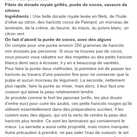
Filets de dorade royale grillés, purée de cocos, saveurs de
citrons
Ingrédients :
Une belle dorade royale levée en filets, de l’huile
d’olive au citron, des haricots cocos de Paimpol, un morceau de
laminaire, de la crème, du beurre, du macis, du poivre blanc, un
citron vert.
On fait d’abord la purée de cocos, avec des algues
On compte pour une purée environ 250 grammes de haricots
non écossés par personne. Si vous ne trouvez pas de cocos,
vous pouvez vous rabattre sur des mojettes ou des petits haricots
blancs demi secs à écosser, il y en a beaucoup de variétés.
Pour faire la purée deux méthodes, la première est de passer les
haricots au travers d’une passoire fine pour ne conserver que la
pulpe et aucun morceau de tégument. La seconde, nettement
plus rapide, faire la purée au mixer, mais alors, il leur faut une
cuisson qui laisse la peau relativement tendre :
Je procède comme le font les japonais (enfin, les plus doués
d’entre eux) pour cuire les azukis, ces petits haricots rouges qu’ils
utilisent essentiellement dans des préparations sucrées. Il les
cuisent avec des algues, qui ont la vertu de rendre la peau des
haricots plus tendre. Ce sont les laminaires qui conviennent le
mieux. La sarriette a aussi cette propriété, mais moins marquée.
Autre précaution à prendre, ne pas saler l’eau de cuisson, le sel