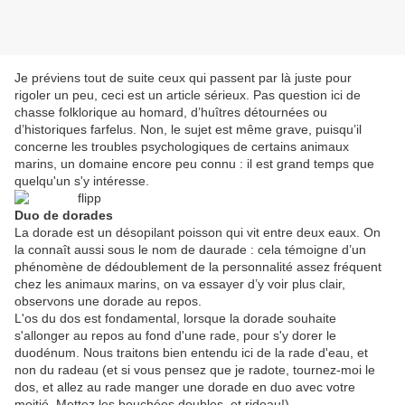
Je préviens tout de suite ceux qui passent par là juste pour
rigoler un peu, ceci est un article sérieux. Pas question ici de
chasse folklorique au homard, d’huîtres détournées ou
d’historiques farfelus. Non, le sujet est même grave, puisqu’il
concerne les troubles psychologiques de certains animaux
marins, un domaine encore peu connu : il est grand temps que
quelqu'un s'y intéresse.
Duo de dorades
La dorade est un désopilant poisson qui vit entre deux eaux. On
la connaît aussi sous le nom de daurade : cela témoigne d’un
phénomène de dédoublement de la personnalité assez fréquent
chez les animaux marins, on va essayer d’y voir plus clair,
observons une dorade au repos.
L'os du dos est fondamental, lorsque la dorade souhaite
s'allonger au repos au fond d'une rade, pour s'y dorer le
duodénum. Nous traitons bien entendu ici de la rade d'eau, et
non du radeau (et si vous pensez que je radote, tournez-moi le
dos, et allez au rade manger une dorade en duo avec votre
moitié. Mettez les bouchées doubles, et rideau!)