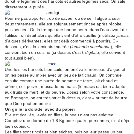
durcit le tégument des haricots et autres légumes secs. On sale
directement la purée.
Pour ne pas apporter trop de saveur ou de sel, l’algue a subi
deux traitements, elle est soigneusement rincée après récolte,
puis séchée. On la trempe une bonne heure dans l’eau avant de
l’utiliser, on dirait alors qu’elle vient d’être cueillie (n’utilisez jamais
d’algues dérivantes, elles ont déjà commencé à pourrir). Ci-
dessous, c’est la laminaire sucrée (
laminaria saccharina
), elle
convient bien en cuisine (ci-dessus c'est
l. digitata
, elle convient
tout aussi bien).
Une fois les haricots bien cuits, on enlève le morceau d’algue et
on les passe au mixer avec un peu de lait chaud. On continue
ensuite comme une purée de pomme de terre, lait chaud et
crème, sel, poivre, muscade ou macis (le macis est bien adapté
aux fruits de mer), et du beurre. Dosez selon votre conscience,
en Bretagne, on est très strict là dessus, c’est « autant de beurre
que Dieu peut en bénir ».
On grille la dorade, avec du papier
Elle est écaillée, levée en filets, la peau n'est pas enlevée.
Comptez une dorade de 1,8 Kg pour quatre personnes, c’est déjà
bien copieux.
Les filets sont rincés et bien séchés, puis on leur passe un peu