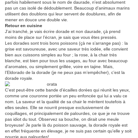
parfois habilement sous le nom de daurade, n'est absolument
pas un cas isolé de dédoublement. Beaucoup d'animaux marins
utilisent des doublons qui leur servent de doublures, afin de
mener en douce une double vie.
Retour en cuisine
J’ai tranché, je vais écrire dorade et non daurade, çà prend
moins de place sur l’écran, je sais que vous êtes pressés.
Les dorades sont trois bons poissons (çà ne s’arrange pas) : la
grise est savoureuse, avec une saveur très iodée, elle convient
bien aux cuissons simples au four ; la rose, à la chair très
blanche, est bien pour tous les usages, au four avec beaucoup
d’aromates, ou simplement grillée, voire en tajine. Mais,
l’Eldorado de la dorade (je ne peux pas m’empêcher), c’est la
dorade royale.
C’est peut-être cette bande d’écailles dorées qui réunit les yeux,
comme une couronne portée un peu enfoncée qui lui a valu ce
nom. La saveur et la qualité de sa chair le méritent toutefois à
elles seules. Elle se nourrit presque exclusivement de
coquillages, et principalement de palourdes, ce que je ne trouve
pas idiot du tout. Observez sa bouche, on dirait une meule
broyeuse! Je parle là du poisson sauvage, la dorade royale est
en effet fréquente en élevage, je ne suis pas certain qu'elle y soit
nourrie aux palourdes!