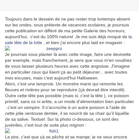
Toujours dans le dessein de ne pas rester trop lontemps absent
sur les ondes, sous prétexte de vacances scolaires, je poursuis
cette publication en différé de ma petite Galerie des horreurs;
aujourd'hui, c'est du 100% naturel. Je me suis déjà moqué de
la
sale tête de la lotte
, et bien j'ai encore plus laid en magasin :
Je pourrais vous planter là avec cette image, faire une devinette
par exemple, mais franchement, je sens que vous m'en voudriez
de vous laisser plusieurs heures avec cette angoisse. J'imagine
en particulier ceux qui lisent çà au petit déjeuner... avec toutes
mes excuses, mais c'est aujourd'hui Halloween.
Alors, c'est une lamproie. Un monstre marin qui remonte les
fleuves et rivières pour se reproduire (çà devrait être interdit).
Outre cette tête pas possible (mais si, c'est la tête ), ce poisson
primitif, sans os ni arête, a un mode d'alimentation bien particulier
: c'est un vampire. Il s'accroche à un autre poisson à l'aide de
cette jolie ventouse dentée, il se nourrit de sa chair qu'il liquéfie
de sa salive. Textuel. Sur la photo ci-dessous, ce sont des
juvéniles, c'est tout de suite plus mignon :
Le pire, c'est que çà se pêche et se mange; je ne veux encore