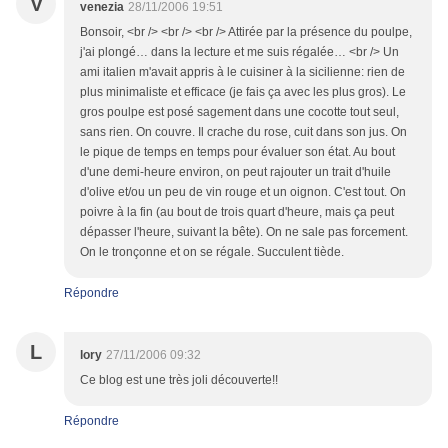
V
venezia
28/11/2006 19:51
Bonsoir, <br /> <br /> <br /> Attirée par la présence du poulpe,
j'ai plongé… dans la lecture et me suis régalée… <br /> Un
ami italien m'avait appris à le cuisiner à la sicilienne: rien de
plus minimaliste et efficace (je fais ça avec les plus gros). Le
gros poulpe est posé sagement dans une cocotte tout seul,
sans rien. On couvre. Il crache du rose, cuit dans son jus. On
le pique de temps en temps pour évaluer son état. Au bout
d'une demi-heure environ, on peut rajouter un trait d'huile
d'olive et/ou un peu de vin rouge et un oignon. C'est tout. On
poivre à la fin (au bout de trois quart d'heure, mais ça peut
dépasser l'heure, suivant la bête). On ne sale pas forcement.
On le tronçonne et on se régale. Succulent tiède.
Répondre
L
lory
27/11/2006 09:32
Ce blog est une très joli découverte!!
Répondre