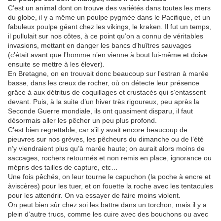
C’est un animal dont on trouve des variétés dans toutes les mers
du globe, il y a même un poulpe pygmée dans le Pacifique, et un
fabuleux poulpe géant chez les vikings, le kraken. Il fut un temps,
il pullulait sur nos côtes, à ce point qu’on a connu de véritables
invasions, mettant en danger les bancs d’huîtres sauvages
(c’était avant que l’homme n’en vienne à bout lui-même et doive
ensuite se mettre à les élever).
En Bretagne, on en trouvait donc beaucoup sur l'estran à marée
basse, dans les creux de rocher, où on détecte leur présence
grâce à aux détritus de coquillages et crustacés qui s’entassent
devant. Puis, à la suite d’un hiver très rigoureux, peu après la
Seconde Guerre mondiale, ils ont quasiment disparu, il faut
désormais aller les pêcher un peu plus profond.
C’est bien regrettable, car s’il y avait encore beaucoup de
pieuvres sur nos grèves, les pêcheurs du dimanche ou de l’été
n’y viendraient plus qu’à marée haute; on aurait alors moins de
saccages, rochers retournés et non remis en place, ignorance ou
mépris des tailles de capture, etc…
Une fois pêchés, on leur tourne le capuchon (la poche à encre et
àviscères) pour les tuer, et on fouette la roche avec les tentacules
pour les attendrir. On va essayer de faire moins violent.
On peut bien sûr chez soi les battre dans un torchon, mais il y a
plein d’autre trucs, comme les cuire avec des bouchons ou avec