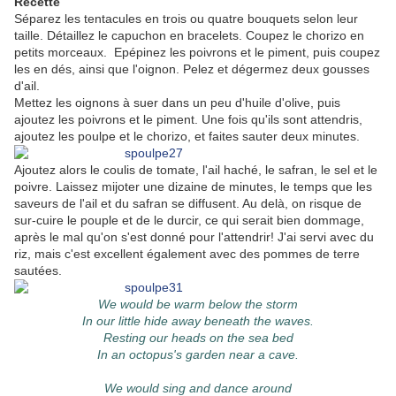
Recette
Séparez les tentacules en trois ou quatre bouquets selon leur
taille. Détaillez le capuchon en bracelets. Coupez le chorizo en
petits morceaux. Epépinez les poivrons et le piment, puis coupez
les en dés, ainsi que l'oignon. Pelez et dégermez deux gousses
d'ail.
Mettez les oignons à suer dans un peu d'huile d'olive, puis
ajoutez les poivrons et le piment. Une fois qu'ils sont attendris,
ajoutez les poulpe et le chorizo, et faites sauter deux minutes.
Ajoutez alors le coulis de tomate, l'ail haché, le safran, le sel et le
poivre. Laissez mijoter une dizaine de minutes, le temps que les
saveurs de l'ail et du safran se diffusent. Au delà, on risque de
sur-cuire le pouple et de le durcir, ce qui serait bien dommage,
après le mal qu'on s'est donné pour l'attendrir! J'ai servi avec du
riz, mais c'est excellent également avec des pommes de terre
sautées.
We would be warm below the storm
In our little hide away beneath the waves.
Resting our heads on the sea bed
In an octopus's garden near a cave.
We would sing and dance around