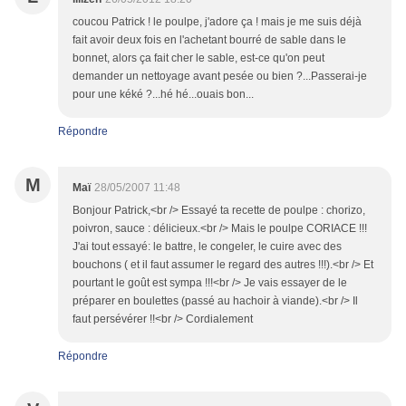
coucou Patrick ! le poulpe, j'adore ça ! mais je me suis déjà
fait avoir deux fois en l'achetant bourré de sable dans le
bonnet, alors ça fait cher le sable, est-ce qu'on peut
demander un nettoyage avant pesée ou bien ?...Passerai-je
pour une kéké ?...hé hé...ouais bon...
Répondre
M
Maï
28/05/2007 11:48
Bonjour Patrick,<br /> Essayé ta recette de poulpe : chorizo,
poivron, sauce : délicieux.<br /> Mais le poulpe CORIACE !!!
J'ai tout essayé: le battre, le congeler, le cuire avec des
bouchons ( et il faut assumer le regard des autres !!!).<br /> Et
pourtant le goût est sympa !!!<br /> Je vais essayer de le
préparer en boulettes (passé au hachoir à viande).<br /> Il
faut persévérer !!<br /> Cordialement
Répondre