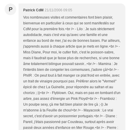
P
Patrick CdM
21/11/2006 09:05
Vos nombreuses visites et commentaires font bien plaisir,
bienvenue en particulier à ceux qui se sont manifestés sur
CdM pour la première fois.<br /> - Lilo : Je suis strictement
autodidacte, mais c'est vrai qu'avec une famille et une
enfance au bord de mer, j'ai eu de bonnes bases. Par ailleurs,
j'apprends aussi à chaque article que je mets en ligne.<br /> -
Miss Diane, Pour moi, le cutler fish, c'est le poisson-sabre,
mais il faudrait que je fasse plus de recherches, si une bonne
âme totalement bilingue pouvait savoir...<br /> - Mamina : Je
t'interdis bien de congeler les cornemuses, j'adore çà!<br /> -
PhilR : On peut tout à fait manger ce plat froid en entrée, avec
un trait de vinaigre pourquoi pas. Préférer alors le "Vermeil"
épicé de chez La Guinelle, pour répondre au safran et au
chorizo ;-))<br /> - Flyblown. Oui, mais en pas en tombant d'un
arbre, pas assez d'énergie un Pink Floyd!<br /> - Framboiz :
Un poulpe sexy, çà me fait bien plaisir de lire çà ;-)) Je
m'abonne à ta Feuille de chou!<br /> - Mayacook : Le vrai
secret, c'est d'avoir un poissonnier portugais.<br /> - Diane :
Pareil, j'étais passionné par Cousteau, surtout après avoir
passé deux années d'enfance en Mer Rouge.<br /> - Pierre :