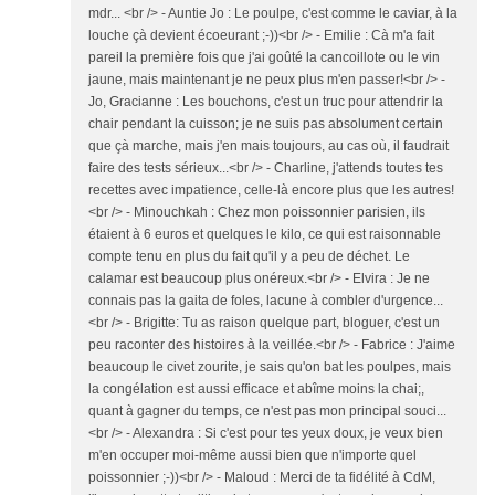
mdr... <br /> - Auntie Jo : Le poulpe, c'est comme le caviar, à la
louche çà devient écoeurant ;-))<br /> - Emilie : Cà m'a fait
pareil la première fois que j'ai goûté la cancoillote ou le vin
jaune, mais maintenant je ne peux plus m'en passer!<br /> -
Jo, Gracianne : Les bouchons, c'est un truc pour attendrir la
chair pendant la cuisson; je ne suis pas absolument certain
que çà marche, mais j'en mais toujours, au cas où, il faudrait
faire des tests sérieux...<br /> - Charline, j'attends toutes tes
recettes avec impatience, celle-là encore plus que les autres!
<br /> - Minouchkah : Chez mon poissonnier parisien, ils
étaient à 6 euros et quelques le kilo, ce qui est raisonnable
compte tenu en plus du fait qu'il y a peu de déchet. Le
calamar est beaucoup plus onéreux.<br /> - Elvira : Je ne
connais pas la gaita de foles, lacune à combler d'urgence...
<br /> - Brigitte: Tu as raison quelque part, bloguer, c'est un
peu raconter des histoires à la veillée.<br /> - Fabrice : J'aime
beaucoup le civet zourite, je sais qu'on bat les poulpes, mais
la congélation est aussi efficace et abîme moins la chai;,
quant à gagner du temps, ce n'est pas mon principal souci...
<br /> - Alexandra : Si c'est pour tes yeux doux, je veux bien
m'en occuper moi-même aussi bien que n'importe quel
poissonnier ;-))<br /> - Maloud : Merci de ta fidélité à CdM,