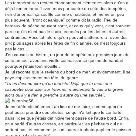
Les températures restent étonnamment clémentes alors qu'on a
déjà bien entamé l'hiver, mais par contre du côté des tempêtes,
rien d'anormal, çà souffle comme d'habitude, et même un peu
plus souvent, "front océanique" comme dit la radio. Peu de
bateaux de pêche peuvent sortir, et ceux qui y vont, c’est souvent
parce qu'ils n'ont pas le choix, écrasés par les dettes et autres
contraintes. Résultat, alors qu'on pouvait s'attendre à revoir des
prix plus sages après les fêtes de fin d'année, ce n'est toujours
pas le cas…
J'en causais au bistrot, un jour de tempête aux premiers jours de
cette année, avec une vieille connaissance qui me demandait
pourquoi j'étais tout mouillé…
Je lui raconte que je reviens du bord de mer, et évidemment, il se
paye copieusement ma tête, du genre :
"Tu es devenu pire qu'un touriste! Déjà que tu mets une
casquette pour aller sur Internet, maintenant tu vas à la grève
alors qu'il y a rien à prendre d'autre qu'une saucée".
Je me défends bêtement au lieu de me taire, comme quoi on
peut aussi prendre des photos, ce qui n'a fait que le conforter
dans l'idée que j'étais définitivement passé de l'autre bord. Enfin,
on a parlé d'autres choses, en particulier les pêcheurs qui ne
sortent pas, et comment je continuerai à photographier le poisson
au prix où il est monté?