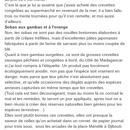
C'est là que je lui ai asséné que j'avais acheté des crevettes
congelées au supermarché en revenant de la mer, il a bien fallu
trois ou trente tournées pour qu'il s'en remette, et moi aussi
d'ailleurs.
Sobas aux gambas et à l'orange
Non, les sobas ne sont pas des nouilles bretonnes élaborées à
partir de crêpes tréfilées, mais d'excellentes pâtes japonaises
fabriquées à partir de farine de sarrasin plus ou moins coupée de
blé.
Quant à mes gambas surgelées, ce sont de grosses crevettes
sauvages pêchées et congelées à bord, du côté de Madagascar
si j'ai tout compris à l'étiquette. Un produit pas forcément
écologiquement anodin, non pas que l'espèce soit vraiment en
danger, mais parce que leur pêche n'est absolument pas
sélective, et qu'elle occasionne des dégâts auprès des espèces
annexes capturées en même temps que les crevettes.
(Tout cela est bien décourageant, mais au moins là on connait le
mal et les remèdes, ils seront un jour appliqués, après tout on a
bien réussi à créer des réserves naturelles bien gérées pour les
espèces terrestres…)
Elles sont plutôt bonnes ces crevettes, elles ont presque la
saveur de celles qu'on achetait dans un cornet de papier journal
pour trois sous, sous les arcades de la place Ménélik à Djibouti,