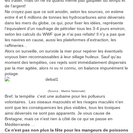
les traiter, mais on ne va quand même pas gaspiller du temps et
de l'argent!
Ne croyez-pas que ce soit anodin, selon les sources, on estime
entre 4 et 6 millions de tonnes les hydrocarbures ainsi déversés
dans les mers du globe, ce qui, pour fixer les idées, représente
l'équivalent d'un naufrage de pétrolier tous les 3-4 jours environ,
selon les calculs du WWF que je n'ai pas refaits! Il n'y a pas que
les navires en cause, aussi les plateformes d'extraction, les
raffineries...
Alors on surveille, on survole la mer pour repérer les éventuels
voyous bien reconnaissables à leur sillage huileux. Sauf qu'au
moment des tempêtes, ces rejets sont immédiatement dispersés
par la mer agitée, alors ni vu ni connu, on balance impunément le
potage.
(Source : Marine Nationale)
Bref, la tempête c'est une aubaine pour les pollueurs
volontaires. Les oiseaux mazoutés et les rivages maculés n'en
sont que les conséquences les plus visibles, tous les toxiques
ainsi déversés ne sont pas apparents. Je vous cause de
Bretagne, mais ce n'est rien à côté de ce qui se passe en
Méditerranée …
Ce n'est pas non plus la fête pour les mangeurs de poissons