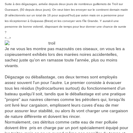
Suite à des dégazages, arrivée depuis deux jours de nombreux guillemots de Troïl sur
Ouessant, (50 depuis deux jours). On veut bien les envoyer sur le continent demain matin
(9 sélectionnés sur un total de 16 pour aujourd'hui) par avion mais on a personne pour
les réceptionner à Guipavas (Brest) et les convoyer vers l'île Grande. Y aurait-il une
personne de bonne volonté, disposant de temps pour leur donner une chance de survie
?
<...>
Je ne vous les montre pas mazoutés ces oiseaux, on vous les a
copieusement exhibés lors des marées noires accidentelles,
sachez juste qu'on en ramasse toute l'année, plus ou moins
vivants.
Dégazage ou déballastage, ces deux termes sont employés
assez souvent l'un pour l'autre. Le premier consiste à évacuer
tous les résidus (hydrocarbures surtout) du fonctionnement d'un
bateau quelqu'il soit, tandis que le déballastage est une pratique
"propre" aux navires citernes comme les pétroliers qui, lorsqu'ils
ont livré leur cargaison, emplissent leurs cuves d'eau de mer
pour assurer leur stabilité, ou alors ils vont charger une cargaison
de nature différente et doivent les rincer.
Normalement, ces détritus comme cette eau de mer polluée
doivent être pris en charge par un port spécialement équipé pour