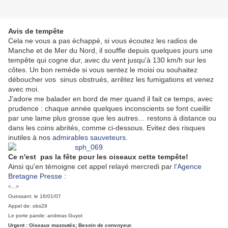
Avis de tempête
Cela ne vous a pas échappé, si vous écoutez les radios de
Manche et de Mer du Nord, il souffle depuis quelques jours une
tempête qui cogne dur, avec du vent jusqu'à 130 km/h sur les
côtes. Un bon remède si vous sentez le moisi ou souhaitez
déboucher vos sinus obstrués, arrêtez les fumigations et venez
avec moi.
J'adore me balader en bord de mer quand il fait ce temps, avec
prudence : chaque année quelques inconscients se font cueillir
par une lame plus grosse que les autres… restons à distance ou
dans les coins abrités, comme ci-dessous. Evitez des risques
inutiles à nos
admirables sauveteurs
.
Ce n'est pas la fête pour les oiseaux cette tempête!
Ainsi qu'en témoigne cet appel relayé mercredi par
l'Agence
Bretagne Presse
:
<...>
Ouessant: le 16/01/07
Appel de: obs29
Le porte parole: andreas Guyot
Urgent : Oiseaux mazoutés; Besoin de convoyeur.