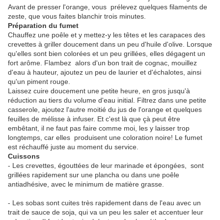
Avant de presser l'orange, vous prélevez quelques filaments de
zeste, que vous faites blanchir trois minutes.
Préparation du fumet
Chauffez une poêle et y mettez-y les têtes et les carapaces des
crevettes à griller doucement dans un peu d'huile d'olive. Lorsque
qu'elles sont bien colorées et un peu grillées, elles dégagent un
fort arôme. Flambez alors d'un bon trait de cognac, mouillez
d'eau à hauteur, ajoutez un peu de laurier et d'échalotes, ainsi
qu'un piment rouge.
Laissez cuire doucement une petite heure, en gros jusqu'à
réduction au tiers du volume d'eau initial. Filtrez dans une petite
casserole, ajoutez l'autre moitié du jus de l'orange et quelques
feuilles de mélisse à infuser. Et c'est là que çà peut être
embêtant, il ne faut pas faire comme moi, les y laisser trop
longtemps, car elles produisent une coloration noire! Le fumet
est réchauffé juste au moment du service.
Cuissons
- Les crevettes, égouttées de leur marinade et épongées, sont
grillées rapidement sur une plancha ou dans une poêle
antiadhésive, avec le minimum de matière grasse.
- Les sobas sont cuites très rapidement dans de l'eau avec un
trait de sauce de soja, qui va un peu les saler et accentuer leur