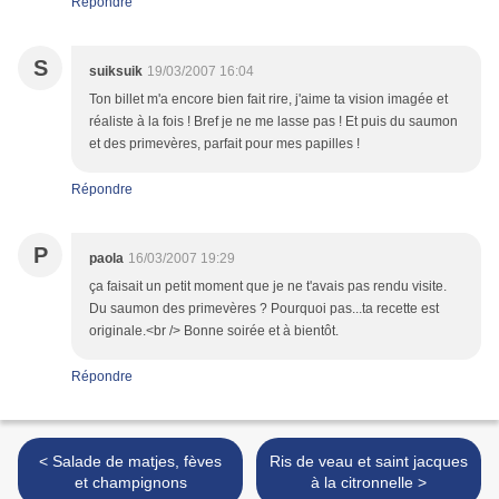
Répondre
S
suiksuik
19/03/2007 16:04
Ton billet m'a encore bien fait rire, j'aime ta vision imagée et
réaliste à la fois ! Bref je ne me lasse pas ! Et puis du saumon
et des primevères, parfait pour mes papilles !
Répondre
P
paola
16/03/2007 19:29
ça faisait un petit moment que je ne t'avais pas rendu visite.
Du saumon des primevères ? Pourquoi pas...ta recette est
originale.<br /> Bonne soirée et à bientôt.
Répondre
< Salade de matjes, fèves
Ris de veau et saint jacques
et champignons
à la citronnelle >