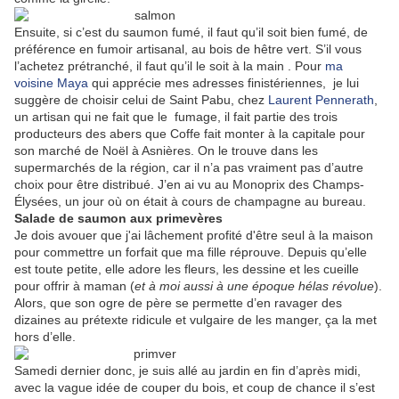
Ensuite, si c’est du saumon fumé, il faut qu’il soit bien fumé, de
préférence en fumoir artisanal, au bois de hêtre vert. S’il vous
l’achetez prétranché, il faut qu’il le soit à la main . Pour
ma
voisine Maya
qui apprécie mes adresses finistériennes, je lui
suggère de choisir celui de Saint Pabu, chez
Laurent Pennerath
,
un artisan qui ne fait que le fumage, il fait partie des trois
producteurs des abers que Coffe fait monter à la capitale pour
son marché de Noël à Asnières. On le trouve dans les
supermarchés de la région, car il n’a pas vraiment pas d’autre
choix pour être distribué. J’en ai vu au Monoprix des Champs-
Élysées, un jour où on était à cours de champagne au bureau.
Salade de saumon aux primevères
Je dois avouer que j'ai lâchement profité d'être seul à la maison
pour commettre un forfait que ma fille réprouve. Depuis qu’elle
est toute petite, elle adore les fleurs, les dessine et les cueille
pour offrir à maman (
et à moi aussi à une époque hélas révolue
).
Alors, que son ogre de père se permette d’en ravager des
dizaines au prétexte ridicule et vulgaire de les manger, ça la met
hors d’elle.
Samedi dernier donc, je suis allé au jardin en fin d’après midi,
avec la vague idée de couper du bois, et coup de chance il s’est