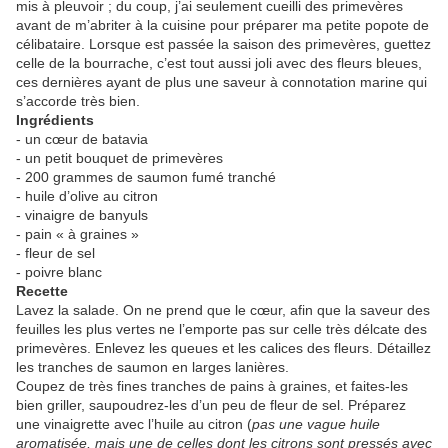
mis à pleuvoir ; du coup, j’ai seulement cueilli des primevères
avant de m’abriter à la cuisine pour préparer ma petite popote de
célibataire. Lorsque est passée la saison des primevères, guettez
celle de la bourrache, c’est tout aussi joli avec des fleurs bleues,
ces dernières ayant de plus une saveur à connotation marine qui
s’accorde très bien.
Ingrédients
- un cœur de batavia
- un petit bouquet de primevères
- 200 grammes de saumon fumé tranché
- huile d’olive au citron
- vinaigre de banyuls
- pain « à graines »
- fleur de sel
- poivre blanc
Recette
Lavez la salade. On ne prend que le cœur, afin que la saveur des
feuilles les plus vertes ne l’emporte pas sur celle très délcate des
primevères. Enlevez les queues et les calices des fleurs. Détaillez
les tranches de saumon en larges lanières.
Coupez de très fines tranches de pains à graines, et faites-les
bien griller, saupoudrez-les d’un peu de fleur de sel. Préparez
une vinaigrette avec l’huile au citron (
pas une vague huile
aromatisée, mais une de celles dont les citrons sont pressés avec