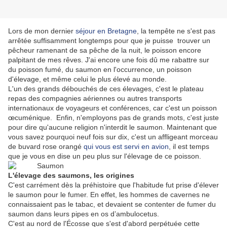
Lors de mon dernier
séjour en Bretagne
, la tempête ne s'est pas
arrêtée suffisamment longtemps pour que je puisse trouver un
pêcheur ramenant de sa pêche de la nuit, le poisson encore
palpitant de mes rêves. J'ai encore une fois dû me rabattre sur
du poisson fumé, du saumon en l'occurrence, un poisson
d'élevage, et même celui le plus élevé au monde.
L'un des grands débouchés de ces élevages, c'est le plateau
repas des compagnies aériennes ou autres transports
internationaux de voyageurs et conférences, car c'est un poisson
œcuménique. Enfin, n'employons pas de grands mots, c'est juste
pour dire qu'aucune religion n'interdit le saumon. Maintenant que
vous savez pourquoi neuf fois sur dix, c'est un affligeant morceau
de buvard rose orangé
qui vous est servi en avion
, il est temps
que je vous en dise un peu plus sur l'élevage de ce poisson.
L'élevage des saumons, les origines
C'est carrément dès la préhistoire que l'habitude fut prise d'élever
le saumon pour le fumer. En effet, les hommes de cavernes ne
connaissaient pas le tabac, et devaient se contenter de fumer du
saumon dans leurs pipes en os d’ambulocetus.
C'est au nord de l'Écosse que s'est d'abord perpétuée cette