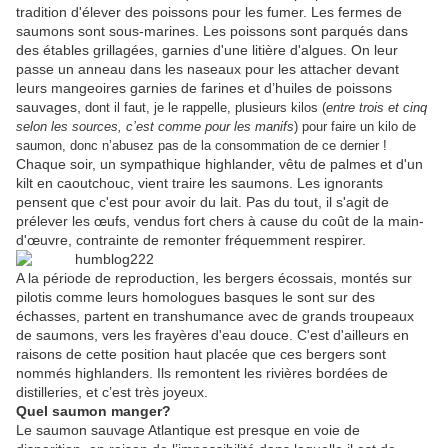
tradition d'élever des poissons pour les fumer. Les fermes de
saumons sont sous-marines. Les poissons sont parqués dans
des étables grillagées, garnies d'une litière d'algues. On leur
passe un anneau dans les naseaux pour les attacher devant
leurs mangeoires garnies de farines et d’huiles de poissons
sauvages,
dont il faut, je le rappelle, plusieurs kilos (
entre trois et cinq
selon les sources, c’est comme pour les manifs
) pour faire un kilo de
saumon, donc n’abusez pas de la consommation de ce dernier !
Chaque soir, un sympathique highlander, vêtu de palmes et d'un
kilt en caoutchouc, vient traire les saumons. Les ignorants
pensent que c'est pour avoir du lait. Pas du tout, il s'agit de
prélever les œufs, vendus fort chers à cause du coût de la main-
d'œuvre, contrainte de remonter fréquemment respirer.
A la période de reproduction, les bergers écossais, montés sur
pilotis comme leurs homologues basques le sont sur des
échasses, partent en transhumance avec de grands troupeaux
de saumons, vers les frayères d'eau douce. C'est d'ailleurs en
raisons de cette position haut placée que ces bergers sont
nommés highlanders. Ils remontent les rivières bordées de
distilleries, et c’est très joyeux.
Quel saumon manger?
Le saumon sauvage Atlantique est presque en voie de