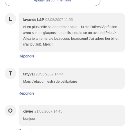
Ajouter un commentaire
L
lavande L&P
02/08/2007 11:55
et en plus cette salade romantique... tu me l'offres! Après ton
aveu sur les glaçons de pastis, serais-ce un aveu lol?<br />
Allez je te remercie beaucoup beaucoup! J'ai adoré ton billet
(j'ai tout lu!). Merci!
Répondre
T
tatyval
23/03/2007 14:44
Mais c'était un festin de célibataire
Répondre
O
olivier
21/03/2007 14:45
bonjour