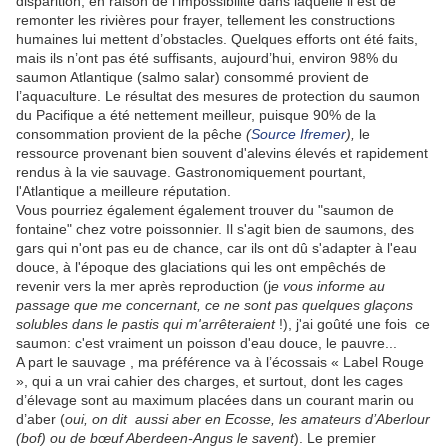
disparition, en raison de l’impossibilité dans laquelle il est de
remonter les rivières pour frayer, tellement les constructions
humaines lui mettent d’obstacles. Quelques efforts ont été faits,
mais ils n’ont pas été suffisants, aujourd’hui, environ 98% du
saumon Atlantique (salmo salar) consommé provient de
l’aquaculture. Le résultat des mesures de protection du saumon
du Pacifique a été nettement meilleur, puisque 90% de la
consommation provient de la pêche
(
Source Ifremer
),
le
ressource provenant bien souvent d'alevins élevés et rapidement
rendus à la vie sauvage. Gastronomiquement pourtant,
l'Atlantique a meilleure réputation.
Vous pourriez également également trouver du "saumon de
fontaine" chez votre poissonnier. Il s'agit bien de saumons, des
gars qui n'ont pas eu de chance, car ils ont dû s'adapter à l'eau
douce, à l'époque des glaciations qui les ont empêchés de
revenir vers la mer après reproduction (j
e vous informe au
passage que me concernant, ce ne sont pas quelques glaçons
solubles dans le pastis qui m'arrêteraient
!), j'ai goûté une fois ce
saumon: c'est vraiment un poisson d'eau douce, le pauvre...
A part le sauvage , ma préférence va à l’écossais « Label Rouge
», qui a un vrai cahier des charges, et surtout, dont les cages
d’élevage sont au maximum placées dans un courant marin ou
d’aber (
oui, on dit aussi aber en Ecosse, les amateurs d’Aberlour
(bof) ou de bœuf Aberdeen-Angus le savent
). Le premier