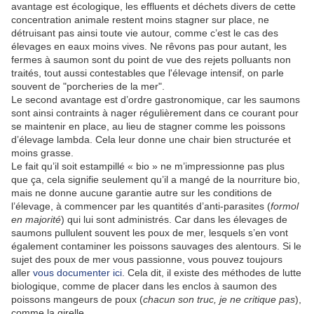
avantage est écologique, les effluents et déchets divers de cette
concentration animale restent moins stagner sur place, ne
détruisant pas ainsi toute vie autour, comme c’est le cas des
élevages en eaux moins vives. Ne rêvons pas pour autant, les
fermes à saumon sont du point de vue des rejets polluants non
traités, tout aussi contestables que l'élevage intensif, on parle
souvent de "porcheries de la mer".
Le second avantage est d’ordre gastronomique, car les saumons
sont ainsi contraints à nager régulièrement dans ce courant pour
se maintenir en place, au lieu de stagner comme les poissons
d’élevage lambda. Cela leur donne une chair bien structurée et
moins grasse.
Le fait qu’il soit estampillé « bio » ne m’impressionne pas plus
que ça, cela signifie seulement qu’il a mangé de la nourriture bio,
mais ne donne aucune garantie autre sur les conditions de
l’élevage, à commencer par les quantités d’anti-parasites (
formol
en majorité
) qui lui sont administrés. Car dans les élevages de
saumons pullulent souvent les poux de mer, lesquels s’en vont
également contaminer les poissons sauvages des alentours. Si le
sujet des poux de mer vous passionne, vous pouvez toujours
aller
vous documenter ici
. Cela dit, il existe des méthodes de lutte
biologique, comme de placer dans les enclos à saumon des
poissons mangeurs de poux (
chacun son truc, je ne critique pas
),
comme la girelle.