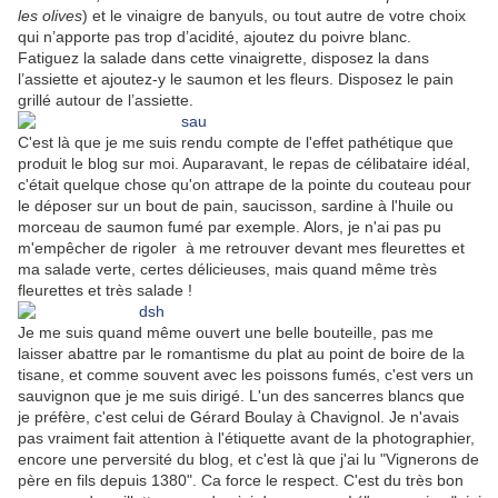
les olives
) et le vinaigre de banyuls, ou tout autre de votre choix
qui n’apporte pas trop d’acidité, ajoutez du poivre blanc.
Fatiguez la salade dans cette vinaigrette, disposez la dans
l’assiette et ajoutez-y le saumon et les fleurs. Disposez le pain
grillé autour de l’assiette.
C'est là que je me suis rendu compte de l'effet pathétique que
produit le blog sur moi. Auparavant, le repas de célibataire idéal,
c'était quelque chose qu'on attrape de la pointe du couteau pour
le déposer sur un bout de pain, saucisson, sardine à l'huile ou
morceau de saumon fumé par exemple. Alors, je n'ai pas pu
m'empêcher de rigoler à me retrouver devant mes fleurettes et
ma salade verte, certes délicieuses, mais quand même très
fleurettes et très salade !
Je me suis quand même ouvert une belle bouteille, pas me
laisser abattre par le romantisme du plat au point de boire de la
tisane, et comme souvent avec les poissons fumés, c'est vers un
sauvignon que je me suis dirigé. L'un des sancerres blancs que
je préfère, c'est celui de Gérard Boulay à Chavignol. Je n'avais
pas vraiment fait attention à l'étiquette avant de la photographier,
encore une perversité du blog, et c'est là que j'ai lu "Vignerons de
père en fils depuis 1380". Ca force le respect. C'est du très bon