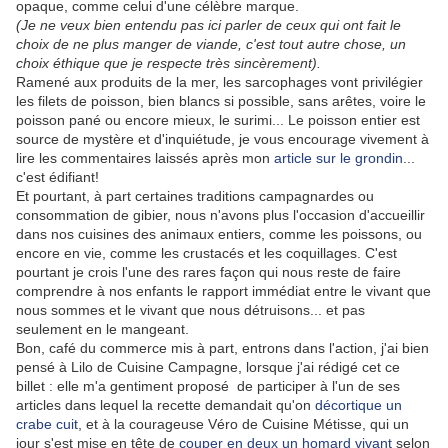
opaque, comme celui d'une célèbre marque.
(Je ne veux bien entendu pas ici parler de ceux qui ont fait le
choix de ne plus manger de viande, c'est tout autre chose, un
choix éthique que je respecte très sincèrement).
Ramené aux produits de la mer, les sarcophages vont privilégier
les filets de poisson, bien blancs si possible, sans arêtes, voire le
poisson pané ou encore mieux, le surimi... Le poisson entier est
source de mystère et d'inquiétude, je vous encourage vivement à
lire les commentaires laissés après mon
article sur le grondin
...
c'est édifiant!
Et pourtant, à part certaines traditions campagnardes ou
consommation de gibier, nous n'avons plus l'occasion d'accueillir
dans nos cuisines des animaux entiers, comme les poissons, ou
encore en vie, comme les crustacés et les coquillages. C'est
pourtant je crois l'une des rares façon qui nous reste de faire
comprendre à nos enfants le rapport immédiat entre le vivant que
nous sommes et le vivant que nous détruisons... et pas
seulement en le mangeant.
Bon, café du commerce mis à part, entrons dans l'action, j'ai bien
pensé à Lilo de Cuisine Campagne, lorsque j'ai rédigé cet ce
billet : elle m'a gentiment proposé de participer à l'un de ses
articles dans lequel la recette demandait qu'on
décortique un
crabe cuit
, et à la courageuse Véro de Cuisine Métisse, qui un
jour s'est mise en tête de
couper en deux un homard vivant
selon