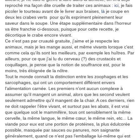
reproché ma façon dite cruelle de traiter ces animaux :
ici
, je fais
picoler le tourteau avant de le livrer aux braises,
là
je coupe en
deux les crabes verts pour qu'ils expriment pleinement leur
saveur dans le soupe. Une étape supplémentaire dans l'horreur
va être franchie ci-dessous, puisque pour cette recette, je
décortique le crabe encore vivant.
Ce n'est pas par cruauté gratuite, j'aime et je respecte les
animaux, mais je les mange aussi, et même vivants lorsque c'est
comme cela qu'ils sont les meilleurs, par exemple les huîtres. Par
ailleurs, pour ce que j'ai lu du cerveau (?) des crustacés et
coquillages, je pense que la notion de souffrance est, pour le
moins, très éloignée de la nôtre.
Tout le monde connaît la distinction entre les zoophages et les
sarcophages, qui ont un comportement différent envers
l'alimentation carnée. Les premiers n'ont aucun complexe à
assumer qu'il mangent un animal, alors que les second veulent
seulement admettre qu'il mangent de la chair. A ces derniers, rien
ne doit rappeler l'être vivant, et surtout pas les abats, il est vrai
que quelque soit le mammifère, tous ont sensiblement la même
cervelle, la même langue, le même cœur, le même rein, etc... La
viande pour eux est une portion de protéines, la plus édulcorée
possible, masquée par sauces ou panures, non saignante
généralement, quand ce n'est pas l'emballage lui-même qui est