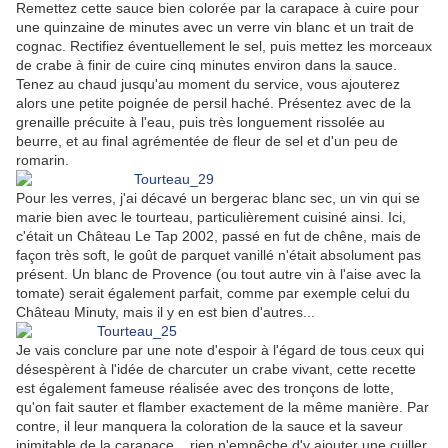
Remettez cette sauce bien colorée par la carapace à cuire pour
une quinzaine de minutes avec un verre vin blanc et un trait de
cognac. Rectifiez éventuellement le sel, puis mettez les morceaux
de crabe à finir de cuire cinq minutes environ dans la sauce.
Tenez au chaud jusqu'au moment du service, vous ajouterez
alors une petite poignée de persil haché. Présentez avec de la
grenaille précuite à l'eau, puis très longuement rissolée au
beurre, et au final agrémentée de fleur de sel et d'un peu de
romarin.
Pour les verres, j'ai décavé un bergerac blanc sec, un vin qui se
marie bien avec le tourteau, particulièrement cuisiné ainsi. Ici,
c'était un Château Le Tap 2002, passé en fut de chêne, mais de
façon très soft, le goût de parquet vanillé n'était absolument pas
présent. Un blanc de Provence (ou tout autre vin à l'aise avec la
tomate) serait également parfait, comme par exemple celui du
Château Minuty, mais il y en est bien d'autres...
Je vais conclure par une note d'espoir à l'égard de tous ceux qui
désespèrent à l'idée de charcuter un crabe vivant, cette recette
est également fameuse réalisée avec des tronçons de lotte,
qu'on fait sauter et flamber exactement de la même manière. Par
contre, il leur manquera la coloration de la sauce et la saveur
inimitable de la carapace... rien n'empêche d'y ajouter une cuiller