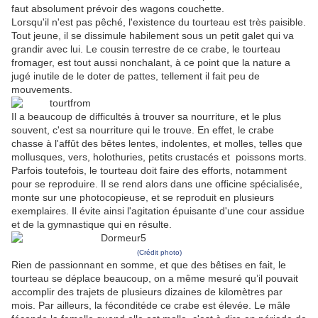
faut absolument prévoir des wagons couchette.
Lorsqu'il n'est pas pêché, l'existence du tourteau est très paisible.
Tout jeune, il se dissimule habilement sous un petit galet qui va
grandir avec lui. Le cousin terrestre de ce crabe, le tourteau
fromager, est tout aussi nonchalant, à ce point que la nature a
jugé inutile de le doter de pattes, tellement il fait peu de
mouvements.
Il a beaucoup de difficultés à trouver sa nourriture, et le plus
souvent, c'est sa nourriture qui le trouve. En effet, le crabe
chasse à l'affût des bêtes lentes, indolentes, et molles, telles que
mollusques, vers, holothuries, petits crustacés et poissons morts.
Parfois toutefois, le tourteau doit faire des efforts, notamment
pour se reproduire. Il se rend alors dans une officine spécialisée,
monte sur une photocopieuse, et se reproduit en plusieurs
exemplaires. Il évite ainsi l'agitation épuisante d'une cour assidue
et de la gymnastique qui en résulte.
(Crédit photo)
Rien de passionnant en somme, et que des bêtises en fait, le
tourteau se déplace beaucoup, on a même mesuré qu’il pouvait
accomplir des trajets de plusieurs dizaines de kilomètres par
mois. Par ailleurs, la féconditéde ce crabe est élevée. Le mâle