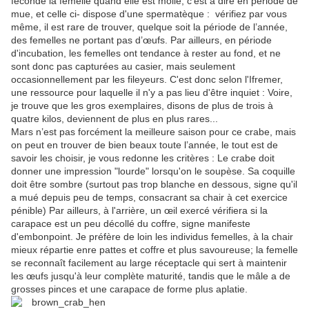
féconde la femelle quand elle est molle, c'est à dire en période de
mue, et celle ci- dispose d'une spermatèque : vérifiez par vous
même, il est rare de trouver, quelque soit la période de l’année,
des femelles ne portant pas d’œufs. Par ailleurs, en période
d'incubation, les femelles ont tendance à rester au fond, et ne
sont donc pas capturées au casier, mais seulement
occasionnellement par les fileyeurs. C'est donc selon l'Ifremer,
une ressource pour laquelle il n'y a pas lieu d'être inquiet : Voire,
je trouve que les gros exemplaires, disons de plus de trois à
quatre kilos, deviennent de plus en plus rares...
Mars n’est pas forcément la meilleure saison pour ce crabe, mais
on peut en trouver de bien beaux toute l’année, le tout est de
savoir les choisir, je vous redonne les critères : Le crabe doit
donner une impression "lourde" lorsqu'on le soupèse. Sa coquille
doit être sombre (surtout pas trop blanche en dessous, signe qu'il
a mué depuis peu de temps, consacrant sa chair à cet exercice
pénible) Par ailleurs, à l'arrière, un œil exercé vérifiera si la
carapace est un peu décollé du coffre, signe manifeste
d'embonpoint. Je préfère de loin les individus femelles, à la chair
mieux répartie enre pattes et coffre et plus savoureuse; la femelle
se reconnaît facilement au large réceptacle qui sert à maintenir
les œufs jusqu'à leur complète maturité, tandis que le mâle a de
grosses pinces et une carapace de forme plus aplatie.