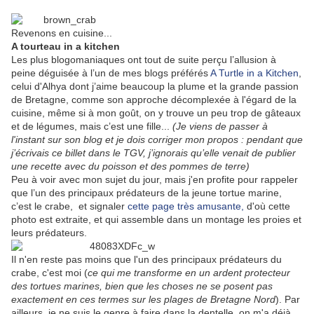
Revenons en cuisine...
A tourteau in a kitchen
Les plus blogomaniaques ont tout de suite perçu l’allusion à
peine déguisée à l’un de mes blogs préférés
A Turtle in a Kitchen
,
celui d'Alhya dont j’aime beaucoup la plume et la grande passion
de Bretagne, comme son approche décomplexée à l'égard de la
cuisine, même si à mon goût, on y trouve un peu trop de gâteaux
et de légumes, mais c’est une fille...
(Je viens de passer à
l'instant sur son blog et je dois corriger mon propos : pendant que
j’écrivais ce billet dans le TGV, j’ignorais qu’elle venait de publier
une recette avec du poisson et des pommes de terre)
Peu à voir avec mon sujet du jour, mais j'en profite pour rappeler
que l’un des principaux prédateurs de la jeune tortue marine,
c’est le crabe, et signaler
cette page très amusante,
d'où cette
photo est extraite, et qui assemble dans un montage les proies et
leurs prédateurs.
Il n'en reste pas moins que l'un des principaux prédateurs du
crabe, c'est moi (
ce qui me transforme en un ardent protecteur
des tortues marines, bien que les choses ne se posent pas
exactement en ces termes sur les plages de Bretagne Nord
). Par
ailleurs, je ne suis le genre à faire dans la dentelle, on m'a déjà