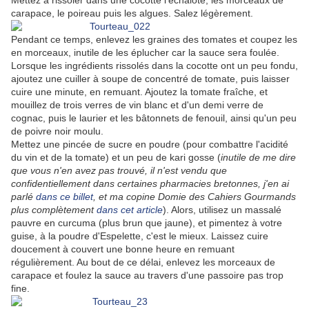
Mettez à rissoler dans une cocotte l'échalote, les morceaux de
carapace, le poireau puis les algues. Salez légèrement.
Pendant ce temps, enlevez les graines des tomates et coupez les
en morceaux, inutile de les éplucher car la sauce sera foulée.
Lorsque les ingrédients rissolés dans la cocotte ont un peu fondu,
ajoutez une cuiller à soupe de concentré de tomate, puis laisser
cuire une minute, en remuant. Ajoutez la tomate fraîche, et
mouillez de trois verres de vin blanc et d'un demi verre de
cognac, puis le laurier et les bâtonnets de fenouil, ainsi qu'un peu
de poivre noir moulu.
Mettez une pincée de sucre en poudre (pour combattre l'acidité
du vin et de la tomate) et un peu de kari gosse (
inutile de me dire
que vous n'en avez pas trouvé, il n'est vendu que
confidentiellement dans certaines pharmacies bretonnes, j'en ai
parlé
dans ce billet
, et ma copine Domie des Cahiers Gourmands
plus complètement
dans cet article
). Alors, utilisez un massalé
pauvre en curcuma (plus brun que jaune), et pimentez à votre
guise, à la poudre d'Espelette, c'est le mieux. Laissez cuire
doucement à couvert une bonne heure en remuant
régulièrement. Au bout de ce délai, enlevez les morceaux de
carapace et foulez la sauce au travers d'une passoire pas trop
fine.