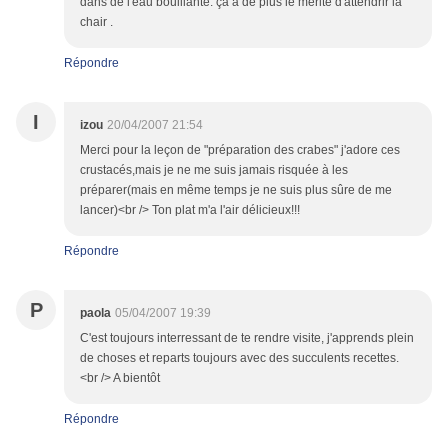
dans de l'eau bouillante. ça a de plus le mérite d'attendrir la
chair .
Répondre
I
izou
20/04/2007 21:54
Merci pour la leçon de "préparation des crabes" j'adore ces
crustacés,mais je ne me suis jamais risquée à les
préparer(mais en même temps je ne suis plus sûre de me
lancer)<br /> Ton plat m'a l'air délicieux!!!
Répondre
P
paola
05/04/2007 19:39
C'est toujours interressant de te rendre visite, j'apprends plein
de choses et reparts toujours avec des succulents recettes.
<br /> A bientôt
Répondre