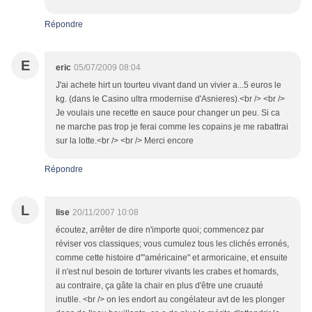
Répondre
E
eric
05/07/2009 08:04
J'ai achete hirt un tourteu vivant dand un vivier a...5 euros le
kg. (dans le Casino ultra rmodernise d'Asnieres).<br /> <br />
Je voulais une recette en sauce pour changer un peu. Si ca
ne marche pas trop je ferai comme les copains je me rabattrai
sur la lotte.<br /> <br /> Merci encore
Répondre
L
lise
20/11/2007 10:08
écoutez, arrêter de dire n'importe quoi; commencez par
réviser vos classiques; vous cumulez tous les clichés erronés,
comme cette histoire d'"américaine" et armoricaine, et ensuite
il n'est nul besoin de torturer vivants les crabes et homards,
au contraire, ça gâte la chair en plus d'être une cruauté
inutile. <br /> on les endort au congélateur avt de les plonger