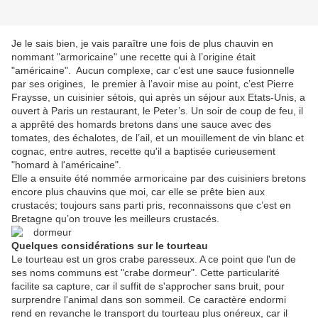
Je le sais bien, je vais paraître une fois de plus chauvin en
nommant "armoricaine" une recette qui à l’origine était
"américaine". Aucun complexe, car c’est une sauce fusionnelle
par ses origines, le premier à l’avoir mise au point, c’est Pierre
Fraysse, un cuisinier sétois, qui après un séjour aux Etats-Unis, a
ouvert à Paris un restaurant, le Peter’s. Un soir de coup de feu, il
a apprêté des homards bretons dans une sauce avec des
tomates, des échalotes, de l’ail, et un mouillement de vin blanc et
cognac, entre autres, recette qu'il a baptisée curieusement
"homard à l'américaine".
Elle a ensuite été nommée armoricaine par des cuisiniers bretons
encore plus chauvins que moi, car elle se prête bien aux
crustacés; toujours sans parti pris, reconnaissons que c’est en
Bretagne qu’on trouve les meilleurs crustacés.
Quelques considérations sur le tourteau
Le tourteau est un gros crabe paresseux. A ce point que l'un de
ses noms communs est "crabe dormeur". Cette particularité
facilite sa capture, car il suffit de s'approcher sans bruit, pour
surprendre l'animal dans son sommeil. Ce caractère endormi
rend en revanche le transport du tourteau plus onéreux, car il