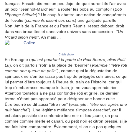
français. Ensuite dis-moi un peu Jojo, de quoi auront-ils l'air avec
un bob "Jeannot-Marcheur" à rouler les bobs au comptoir (
Bob
l'Eponge Attitude
)? Un coup à abattre une nation de conquérants
de l'ovalie (
comme ils disent ces cons
) une galéjade pareille!
Non, Amis de la France et du Pastis Réunis, restez debout, droit
dans vos brouettes et dans votre univers sans concession : "
Un
Ricard sinon rien
!". Ah mais ...
Crédit pho
to
En Bretagne (
qui est pourtant la patrie du Petit Beurre, alias Petit
Lu
), on dit parfois "rôti" à la place de "beurré" (
exemple : "être rôti
comme une queue de pelle
"), comme quoi la dégustation de
spiritueux ne s'embarrasse pas trop de préjugés culinaires, ce qui
lui permet d'être toujours à l'heure du train de l'histoire, car qui
trop s'embarrasse manque le train, je ne vous apprends rien.
Attention toutefois à ne pas confondre rôti et grillé, ce dernier
terme n'étant pas approprié pour désigner une bonne cuite.
Être beurré se dit aussi "être noir" (
exemple : "être noir après une
nuit blanche
"). Une légitime méfiance s'impose derechef, car il
est alors possible de confondre lieu noir et lieu jaune, un peu
comme comme merle et canari, ou petit noir et citron pressé, si je
me fais bien comprendre. Évidemment, si on n'a pas quelques