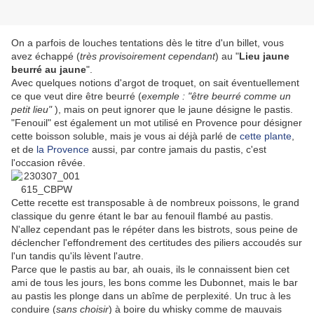
On a parfois de louches tentations dès le titre d'un billet, vous
avez échappé (
très provisoirement cependant
) au "
Lieu jaune
beurré au jaune
".
Avec quelques notions d'argot de troquet, on sait éventuellement
ce que veut dire être beurré (
exemple : "être beurré comme un
petit lieu"
), mais on peut ignorer que le jaune désigne le pastis.
"Fenouil" est également un mot utilisé en Provence pour désigner
cette boisson soluble, mais je vous ai déjà parlé de
cette plante
,
et de
la Provence
aussi, par contre jamais du pastis, c'est
l'occasion rêvée.
Cette recette est transposable à de nombreux poissons, le grand
classique du genre étant le bar au fenouil flambé au pastis.
N'allez cependant pas le répéter dans les bistrots, sous peine de
déclencher l'effondrement des certitudes des piliers accoudés sur
l'un tandis qu'ils lèvent l'autre.
Parce que le pastis au bar, ah ouais, ils le connaissent bien cet
ami de tous les jours, les bons comme les Dubonnet, mais le bar
au pastis les plonge dans un abîme de perplexité. Un truc à les
conduire (
sans choisir
) à boire du whisky comme de mauvais