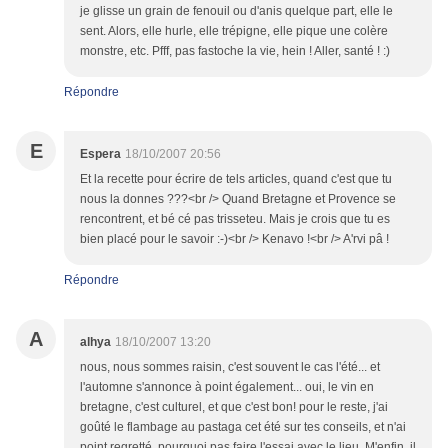
je glisse un grain de fenouil ou d'anis quelque part, elle le
sent. Alors, elle hurle, elle trépigne, elle pique une colère
monstre, etc. Pfff, pas fastoche la vie, hein ! Aller, santé ! :)
Répondre
E
Espera
18/10/2007 20:56
Et la recette pour écrire de tels articles, quand c'est que tu
nous la donnes ???<br /> Quand Bretagne et Provence se
rencontrent, et bé cé pas trisseteu. Mais je crois que tu es
bien placé pour le savoir :-)<br /> Kenavo !<br /> A'rvi pâ !
Répondre
A
alhya
18/10/2007 13:20
nous, nous sommes raisin, c'est souvent le cas l'été... et
l'automne s'annonce à point également... oui, le vin en
bretagne, c'est culturel, et que c'est bon! pour le reste, j'ai
goûté le flambage au pastaga cet été sur tes conseils, et n'ai
point regretté, pourquoi pas faire l'essai avec le lieu. M'enfin, il