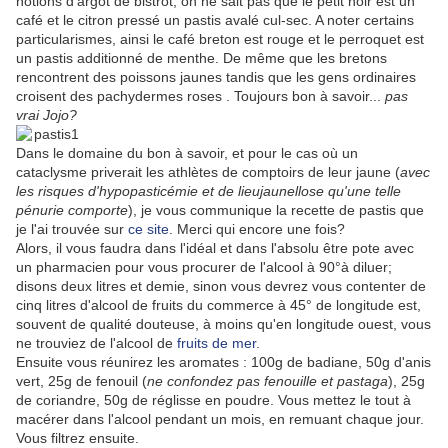
notions d'argot de bistrot, on ne sait pas que le petit noir est un
café et le citron pressé un pastis avalé cul-sec. A noter certains
particularismes, ainsi le café breton est rouge et le perroquet est
un pastis additionné de menthe. De même que les bretons
rencontrent des poissons jaunes tandis que les gens ordinaires
croisent des pachydermes roses . Toujours bon à savoir...
pas
vrai Jojo?
Dans le domaine du bon à savoir, et pour le cas où un
cataclysme priverait les athlètes de comptoirs de leur jaune (
avec
les risques d'hypopasticémie et de lieujaunellose qu'une telle
pénurie comporte
), je vous communique la recette de pastis que
je l'ai trouvée sur
ce site
. Merci qui encore une fois?
Alors, il vous faudra dans l'idéal et dans l'absolu être pote avec
un pharmacien pour vous procurer de l'alcool à 90°à diluer;
disons deux litres et demie, sinon vous devrez vous contenter de
cinq litres d'alcool de fruits du commerce à 45° de longitude est,
souvent de qualité douteuse, à moins qu'en longitude ouest, vous
ne trouviez de l'alcool de
fruits de mer
.
Ensuite vous réunirez les aromates : 100g de badiane, 50g d'anis
vert, 25g de fenouil (
ne confondez pas fenouille et pastaga
), 25g
de coriandre, 50g de réglisse en poudre. Vous mettez le tout à
macérer dans l'alcool pendant un mois, en remuant chaque jour.
Vous filtrez ensuite.