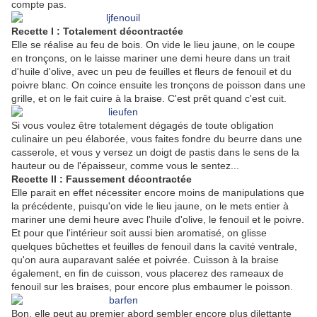
compte pas.
Recette I : Totalement décontractée
Elle se réalise au feu de bois. On vide le lieu jaune, on le coupe
en tronçons, on le laisse mariner une demi heure dans un trait
d'huile d'olive, avec un peu de feuilles et fleurs de fenouil et du
poivre blanc. On coince ensuite les tronçons de poisson dans une
grille, et on le fait cuire à la braise. C'est prêt quand c'est cuit.
Si vous voulez être totalement dégagés de toute obligation
culinaire un peu élaborée, vous faites fondre du beurre dans une
casserole, et vous y versez un doigt de pastis dans le sens de la
hauteur ou de l'épaisseur, comme vous le sentez...
Recette II : Faussement décontractée
Elle parait en effet nécessiter encore moins de manipulations que
la précédente, puisqu'on vide le lieu jaune, on le mets entier à
mariner une demi heure avec l'huile d'olive, le fenouil et le poivre.
Et pour que l'intérieur soit aussi bien aromatisé, on glisse
quelques bûchettes et feuilles de fenouil dans la cavité ventrale,
qu'on aura auparavant salée et poivrée. Cuisson à la braise
également, en fin de cuisson, vous placerez des rameaux de
fenouil sur les braises, pour encore plus embaumer le poisson.
Bon, elle peut au premier abord sembler encore plus dilettante