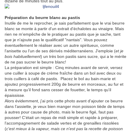
dizaine de minutes tout au plus.
Préparation du beurre blanc au pastis
Inutile de me le reprocher, je sais parfaitement que le vrai beurre
blanc se monte à partir d'un extrait d'échalotes au vinaigre. Mais
rien ne m'empêche de le pratiquer au pastis que je sache, tant
que je n'ajoute pas le qualificatif "nantais". Vous pouvez
éventuellement le réaliser avec un autre spiritueux, comme
l'anisette ou l'un de ses dérivés méditerranéens. J'emploie (
et je
bois habituellement
) un très bon pastis sans sucre, qui a le mérite
de ne pas sucrer le beurre blanc!
La préparation est simple : Cinq minutes avant de servir, versez
une cuiller à soupe de crème fraîche dans un bol avec deux ou
trois cuillers à café de pastis. Placez le bol au bain-marie et
ajoutez progressivement 200g de beurre en morceaux, au fur et
à mesure qu’il fond sans cesser de fouetter, le temps qu'il
épaississe.
Alors évidemment, j'ai pris cette photo avant d'ajouter ce beurre
dans l'assiette, je veux bien manger mon poisson tiède de temps
à autres pour cause de photo, mais le beurre figé, faut pas
pousser! C'était un repas de midi simple et rapide à préparer,
l'accompagnement de salade vertes et de grenailles rissolées
(
c'est mieux à la vapeur, mais ce n'est pas la recette de poisson