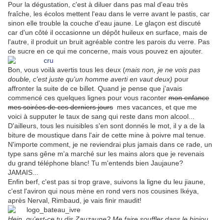
Pour la dégustation, c'est à diluer dans pas mal d'eau très
fraîche, les écolos mettent l'eau dans le verre avant le pastis, car
sinon elle trouble la couche d'eau jaune. Le glaçon est discuté
car d'un côté il occasionne un dépôt huileux en surface, mais de
l'autre, il produit un bruit agréable contre les parois du verre. Pas
de sucre en ce qui me concerne, mais vous pouvez en ajouter.
Bon, vous voilà avertis tous les deux (
mais non, je ne vois pas
double, c'est juste qu'un homme averti en vaut deux)
pour
affronter la suite de ce billet. Quand je pense que j'avais
commencé ces quelques lignes pour vous raconter
mon enfance
mes soirées de ces derniers jours
mes vacances, et que me
voici à supputer le taux de sang qui reste dans mon alcool...
D'ailleurs, tous les nuisibles s'en sont donnés le mot, il y a de la
biture de moustique dans l'air de cette mine à poivre mal tenue.
N'importe comment, je ne reviendrai plus jamais dans ce rade, un
type sans gêne m'a marché sur les mains alors que je revenais
du grand téléphone blanc! Tu m'entends bien Jaujaune?
JAMAIS...
Enfin berf, c'est pas si trop grave, suivons la ligne du leu jiaune,
c'est l'aviron qui nous mène en rond vers nos cousines Ikéya,
après Nerval, Rimbaud, je vais finir maudit!
Hein, qu'est-ce tu dis Zauzaune? Me faire souffler dans le biniou