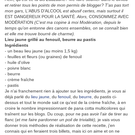
et retirer tous les points de mon permis de blogger? T'as pas tort
mon gars,
L'ABUS D'ALCOOL
est abusif certes, mais surtout il
EST DANGEREUX POUR LA SANTÉ
. Alors,
CONSOMMEZ AVEC
MODÉRATION
(C'est ma copine à moi Modération, depuis le
temps qu'on entonne des canons ensembles, on se connaît bien
et elle me trouve bourré de charme).
Lieu jaune grillé au fenouil, beurre au pastis
Ingrédients
- un beau lieu jaune (au moins 1,5 kg)
- feuilles et fleurs (ou graines) de fenouil
- huile d'olive
- poivre blanc
- beurre
- crème fraîche
- pastis
Je n'ai franchement rien à ajouter sur les ingrédients, je vous ai
déjà parlé du
lieu jaune
, du
fenoui
l, du
beurre
, du pastis ci-
dessus et tout le monde sait ce qu'est de la crème fraîche, à en
croire le nombre impressionnant de pana cotta multicolores qui
traînent sur les blogs. Du coup, pour ne pas avoir l'air de tirer au
flanc (
et me faire pardonner un poil de trivialité),
je vais vous
donner trois méthodes de réalisation de cette recette, j'en
connais qui en feraient trois billets, mais ici on aime et on ne