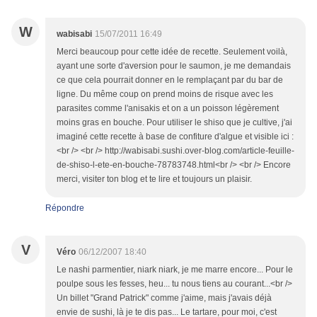
W
wabisabi
15/07/2011 16:49
Merci beaucoup pour cette idée de recette. Seulement voilà,
ayant une sorte d'aversion pour le saumon, je me demandais
ce que cela pourrait donner en le remplaçant par du bar de
ligne. Du même coup on prend moins de risque avec les
parasites comme l'anisakis et on a un poisson légèrement
moins gras en bouche. Pour utiliser le shiso que je cultive, j'ai
imaginé cette recette à base de confiture d'algue et visible ici :
<br /> <br /> http://wabisabi.sushi.over-blog.com/article-feuille-
de-shiso-l-ete-en-bouche-78783748.html<br /> <br /> Encore
merci, visiter ton blog et te lire et toujours un plaisir.
Répondre
V
Véro
06/12/2007 18:40
Le nashi parmentier, niark niark, je me marre encore... Pour le
poulpe sous les fesses, heu... tu nous tiens au courant...<br />
Un billet "Grand Patrick" comme j'aime, mais j'avais déjà
envie de sushi, là je te dis pas... Le tartare, pour moi, c'est