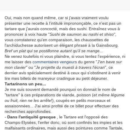
Oui, mais non quand même, car si j'avais vraiment voulu
présenter une recette à l'intitulé imprononçable, ce n'est pas un
tartare que j'aurais concocté, mais des sushi. Entraînez vous à
prononcer à voix haute "
Sushi de saumon au nashi et shiso
",
vous constaterez qu'en comparaison, les chaussettes de
l'archiduchesse autorisent un élégant phrasé à la Gainsbourg.
Bref un plat qui se postillonne autant qu'il se mange...
Ne venez toutefois ni vous plaindre, si vous tentez l'expérience, ni
me laisser des
commentaires vengeurs
du genre "
J'en bave sur
mon clavier
" ou "
Je projette du muesli à travers l'écran
", ce
dernier avis spécialement destiné à ceux qui s'obstinent à venir
lire mes billets de mareyeur cradingue au petit déjeuner.
Tartarinons un peu...
Je me suis souvent demandé pourquoi on donnait le nom de
"tartare" à ces préparations de viande, poisson (
et même légume
ou fruit, rien ne les arrête
!), coupés en petits morceaux et
assaisonnées... J'ai ainsi profité de ce billet pour effectuer des
recherches approfondies.
-
Dans l'antiquité grecque
, le Tartare est l'opposé des
Champs-Elysées, l'enfer donc, où sont confinés les impies et les
malfaisants ordinaires, mais aussi des pointures comme Tantale,