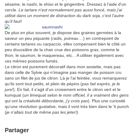
sésame, le nashi, le shiso et le gingembre. Dressez à l'aide d'un
cercle.
Le tartare n'est normalement pas aussi foncé, mais j'ai
utilisé dans un moment de distraction du dark soja, c'est l'autre
qu'il faut!
De plus en plus souvent, je dispose des graines germées à la
saveur un peu piquante (
radis, poireau ...
) en contrepoint de
certains tartares ou carpaccio, elles compensent bien le côté un
peu douceâtre de la chair crue des poissons gras, comme le
thon, le saumon, le maquereau, etc... A utiliser également avec
ces mêmes poissons fumés.
Le citron est purement décoratif dans mon assiette, mais pas
dans celle de Sylvie qui n'imagine pas manger de poisson cru
sans un filet de jus de citron. Là je l'ai feintée, vous remarquerez
qu'ils sont tout petits, et plein de pépins (
pas fait exprès, je le
jure!
). En fait, il s'agit d'un croisement entre le citron vert et le
kumquat (
un limequat selon le nom officiel, il a vraiment des gens
qui ont la créativité débordante, j'y crois pas
). Plus une curiosité
qu'une révolution gustative, mais il vont très bien dans le 'ti punch
(
je n'allais tout de même pas les jeter!).
Partager