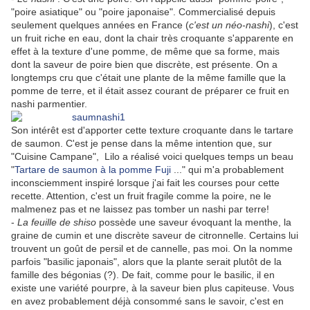
"poire asiatique" ou "poire japonaise". Commercialisé depuis
seulement quelques années en France (
c'est un néo-nashi
), c'est
un fruit riche en eau, dont la chair très croquante s'apparente en
effet à la texture d'une pomme, de même que sa forme, mais
dont la saveur de poire bien que discrète, est présente. On a
longtemps cru que c'était une plante de la même famille que la
pomme de terre, et il était assez courant de préparer ce fruit en
nashi parmentier.
Son intérêt est d'apporter cette texture croquante dans le tartare
de saumon. C'est je pense dans la même intention que, sur
"Cuisine Campane", Lilo a réalisé voici quelques temps un beau
"
Tartare de saumon à la pomme Fuji
..." qui m'a probablement
inconsciemment inspiré lorsque j'ai fait les courses pour cette
recette. Attention, c'est un fruit fragile comme la poire, ne le
malmenez pas et ne laissez pas tomber un nashi par terre!
-
La feuille de shiso
possède une saveur évoquant la menthe, la
graine de cumin et une discrète saveur de citronnelle. Certains lui
trouvent un goût de persil et de cannelle, pas moi. On la nomme
parfois "basilic japonais", alors que la plante serait plutôt de la
famille des bégonias (?). De fait, comme pour le basilic, il en
existe une variété pourpre, à la saveur bien plus capiteuse. Vous
en avez probablement déjà consommé sans le savoir, c'est en