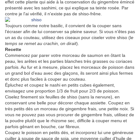
effet cette plante qui aide à la conservation du gingembre émincé
présenté avec les sashimi, ce qui explique sa teinte rosée. Par
contre je l'ai vérifié, il n'existe pas de shiso-frêne.
Toujours comme notre basilic, il convient de la couper sans
l'écraser afin de lui conserver sa pleine saveur. Si vous n'êtes pas
un as du couteau, utilisez des ciseaux pour ciseler votre shiso (l
e
temps se remet au crachin, on dirait
).
Recette
Commencez par parer votre morceau de saumon en ôtant la
peau, les arêtes et les parties blanches très grasses ou coriaces
parfois. Au fur et à mesure, placez les morceaux de poisson dans
un grand bol d'eau avec des glaçons, ils seront ainsi plus fermes
et donc plus faciles à couper au couteau.
Épluchez et coupez le nashi en petits cubes également,
envisagez une proportion 1/3 de fruit pour 2/3 de poisson.
Ciselez finement six feuilles de shiso (sans la nervure), en
conservant une belle pour décorer chaque assiette. Coupez en
très petits dés un morceau de gingembre frais, une petite noix. Si
vous ne pouvez pas vous procurer de gingembre frais, utilisez de
la poudre plutôt que le rhizome sec, difficile à couper menu et
parfois gênant en bouche, car fibreux.
Coupez le poisson en petits dés, et incorporez lui une généreuse
cuiller à soupe de sauce de soja, une moyenne cuiller d'huile de