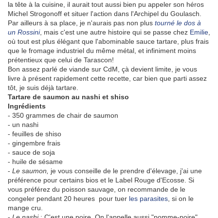
la tête à la cuisine, il aurait tout aussi bien pu appeler son héros
Michel Strogonoff et situer l'action dans l'Archipel du Goulasch.
Par ailleurs à sa place, je n'aurais pas non plus
tourné le dos à
un Rossini
, mais c'est une autre histoire qui se passe chez
Emilie
,
où tout est plus élégant que l'abominable sauce tartare, plus frais
que le fromage industriel du même métal, et infiniment moins
prétentieux que celui de Tarascon!
Bon assez parlé de viande sur CdM, çà devient limite, je vous
livre à présent rapidement cette recette, car bien que parti assez
tôt, je suis déjà tartare.
Tartare de saumon au nashi et shiso
Ingrédients
- 350 grammes de chair de saumon
- un nashi
- feuilles de shiso
- gingembre frais
- sauce de soja
- huile de sésame
-
Le saumon,
je vous conseille de le prendre d'élevage, j'ai une
préférence pour certains bios et le Label Rouge d'Ecosse. Si
vous préférez du poisson sauvage, on recommande de le
congeler pendant 20 heures pour tuer
les parasites
, si on le
mange cru.
-
Le nashi
: C'est une poire. On l'appelle aussi "pomme-poire",