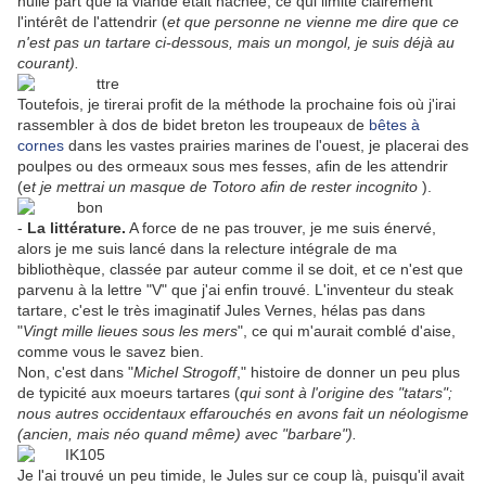
nulle part que la viande était hachée, ce qui limite clairement
l'intérêt de l'attendrir (
et que personne ne vienne me dire que ce
n'est pas un tartare ci-dessous, mais un mongol, je suis déjà au
courant).
Toutefois, je tirerai profit de la méthode la prochaine fois où j'irai
rassembler à dos de bidet breton les troupeaux de
bêtes à
cornes
dans les vastes prairies marines de l'ouest, je placerai des
poulpes ou des ormeaux sous mes fesses, afin de les attendrir
(e
t je mettrai un masque de Totoro afin de rester incognito
).
-
La littérature.
A force de ne pas trouver, je me suis énervé,
alors je me suis lancé dans la relecture intégrale de ma
bibliothèque, classée par auteur comme il se doit, et ce n'est que
parvenu à la lettre "V" que j'ai enfin trouvé. L'inventeur du steak
tartare, c'est le très imaginatif Jules Vernes, hélas pas dans
"
Vingt mille lieues sous les mers
", ce qui m'aurait comblé d'aise,
comme vous le savez bien.
Non, c'est dans "
Michel Strogoff
," histoire de donner un peu plus
de typicité aux moeurs tartares (
qui sont à l'origine des "tatars";
nous autres occidentaux effarouchés en avons fait un néologisme
(ancien, mais néo quand même) avec "barbare").
Je l'ai trouvé un peu timide, le Jules sur ce coup là, puisqu'il avait