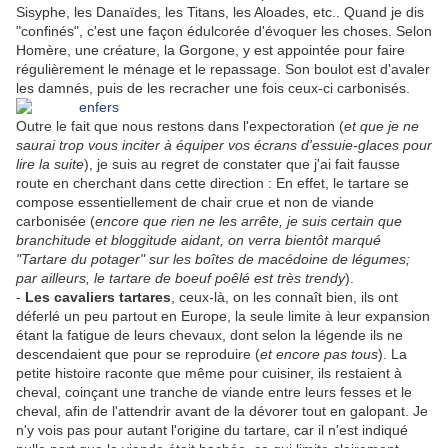
Sisyphe, les Danaïdes, les Titans, les Aloades, etc.. Quand je dis
"confinés", c'est une façon édulcorée d'évoquer les choses. Selon
Homère, une créature, la Gorgone, y est appointée pour faire
régulièrement le ménage et le repassage. Son boulot est d'avaler
les damnés, puis de les recracher une fois ceux-ci carbonisés.
Outre le fait que nous restons dans l'expectoration (
et que je ne
saurai trop vous inciter à équiper vos écrans d'essuie-glaces pour
lire la suite
), je suis au regret de constater que j'ai fait fausse
route en cherchant dans cette direction : En effet, le tartare se
compose essentiellement de chair crue et non de viande
carbonisée (
encore que rien ne les arrête, je suis certain que
branchitude et bloggitude aidant, on verra bientôt marqué
"Tartare du potager" sur les boîtes de macédoine de légumes;
par ailleurs, le tartare de boeuf poêlé est très trendy
).
-
Les cavaliers tartares
, ceux-là, on les connaît bien, ils ont
déferlé un peu partout en Europe, la seule limite à leur expansion
étant la fatigue de leurs chevaux, dont selon la légende ils ne
descendaient que pour se reproduire (
et encore pas tous
). La
petite histoire raconte que même pour cuisiner, ils restaient à
cheval, coinçant une tranche de viande entre leurs fesses et le
cheval, afin de l'attendrir avant de la dévorer tout en galopant. Je
n'y vois pas pour autant l'origine du tartare, car il n'est indiqué