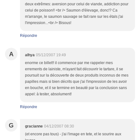
deux extrêmes: aversion pour celui de viande, addiction pour
celui de poisson!! <br /> Saumon d'élevage, donc!? Ca
m'arrange, le saumon sauvage se fait rare sur les étals j'ai
l'impression...<br /> Bisous!
Répondre
A
alhya
05/12/2007 19:49
enorme ce billet!! il commence par me rappeler mes
errements de lainiste, m'ayant fait découvrir le tartare, il se
poursuit sur la découverte de deux produits inconnus de mes
papilles mais si bien décrits que j'ai l'impression de les avoir
en bouche, et il se termine en beauté par la conclusion sans
appel: à tester, absolument!
Répondre
G
gracianne
04/12/2007 08:30
(et encore pas tous) - j'ai l'image en tete, et le sourire aux