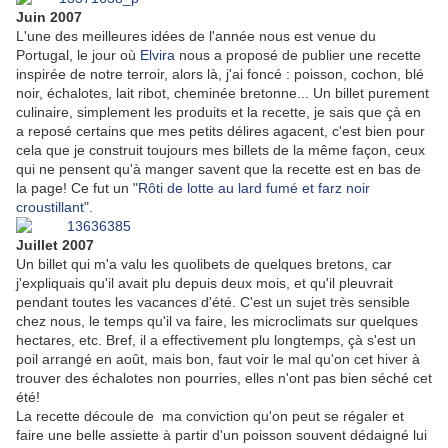
Juin 2007
L'une des meilleures idées de l'année nous est venue du
Portugal, le jour où
Elvira
nous a proposé de publier une recette
inspirée de notre terroir, alors là, j'ai foncé : poisson, cochon, blé
noir, échalotes, lait ribot, cheminée bretonne... Un billet purement
culinaire, simplement les produits et la recette, je sais que çà en
a reposé certains que mes petits délires agacent, c'est bien pour
cela que je construit toujours mes billets de la même façon, ceux
qui ne pensent qu'à manger savent que la recette est en bas de
la page! Ce fut un "
Rôti de lotte au lard fumé et farz noir
croustillant
".
Juillet 2007
Un billet qui m'a valu les quolibets de quelques bretons, car
j'expliquais qu'il avait plu depuis deux mois, et qu'il pleuvrait
pendant toutes les vacances d'été. C'est un sujet très sensible
chez nous, le temps qu'il va faire, les microclimats sur quelques
hectares, etc. Bref, il a effectivement plu longtemps, çà s'est un
poil arrangé en août, mais bon, faut voir le mal qu'on cet hiver à
trouver des échalotes non pourries, elles n'ont pas bien séché cet
été!
La recette découle de ma conviction qu'on peut se régaler et
faire une belle assiette à partir d'un poisson souvent dédaigné lui