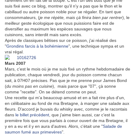
rarement on en fait de la soupe. C'est l'un des buts que je me
suis fixé avec ce blog, montrer qu'il n'y a pas que le thon et le
cabillaud ou autre poisson noble pour se régaler. En tant que
consommateurs, (
je me répète, mais çà finira bien par rentrer
), le
meilleur geste écologique que nous puissions faire est de
diversifier au maximum les espèces sauvages que nous
cuisinons, sans interdit mais sans excès.
Après de classiques bêtises sur ce poisson, j'ai réalisé des
"
Grondins farcis à la bohémienne
", une technique sympa et un
vrai régal.
Mars 2007
Mars, c'est le mois où je me suis fixé un rythme hebdomadaire de
publication, chaque vendredi, jour du poisson comme chacun
sait, à 07H07 précises. Pas que je me prenne pour James Bond
(
du moins pas en cuisine
), mais parce que "07", çà sonne
comme "recette". On se détend comme on peut.
Une recette qui m'a beaucoup amusé et en a fait rire plus d'un,
en célibataire au fond de ma Bretagne, à manger une salade aux
fleurs. D'accord je buvais du whisky avec, comme je le racontais
dans
le billet précédent
, que j'aime bien aussi, car c'est la
première fois que vous parlais à coeur ouvert de ma Bretagne, il
y en a eu et il y en aura d'autres. Alors, c'était une "
Salade de
saumon fumé aux primevères
".