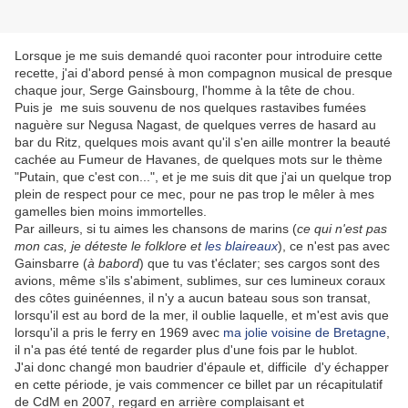
Lorsque je me suis demandé quoi raconter pour introduire cette
recette, j'ai d'abord pensé à mon compagnon musical de presque
chaque jour, Serge Gainsbourg, l'homme à la tête de chou.
Puis je me suis souvenu de nos quelques rastavibes fumées
naguère sur Negusa Nagast, de quelques verres de hasard au
bar du Ritz, quelques mois avant qu'il s'en aille montrer la beauté
cachée au Fumeur de Havanes, de quelques mots sur le thème
"Putain, que c'est con...", et je me suis dit que j'ai un quelque trop
plein de respect pour ce mec, pour ne pas trop le mêler à mes
gamelles bien moins immortelles.
Par ailleurs, si tu aimes les chansons de marins (
ce qui n'est pas
mon cas, je déteste le folklore et
les blaireaux
), ce n'est pas avec
Gainsbarre (
à babord
) que tu vas t'éclater; ses cargos sont des
avions, même s'ils s'abiment, sublimes, sur ces lumineux coraux
des côtes guinéennes, il n'y a aucun bateau sous son transat,
lorsqu'il est au bord de la mer, il oublie laquelle, et m'est avis que
lorsqu'il a pris le ferry en 1969 avec
ma jolie voisine de Bretagne
,
il n'a pas été tenté de regarder plus d'une fois par le hublot.
J'ai donc changé mon baudrier d'épaule et, difficile d'y échapper
en cette période, je vais commencer ce billet par un récapitulatif
de CdM en 2007, regard en arrière complaisant et