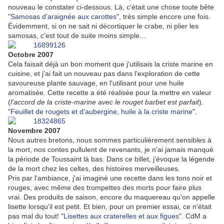
nouveau le constater ci-dessous. Là, c'était une chose toute bête
"
Samosas d'araignée aux carottes
", très simple encore une fois.
Évidemment, si on ne sait ni décortiquer le crabe, ni plier les
samosas, c'est tout de suite moins simple...
Octobre 2007
Cela faisait déjà un bon moment que j'utilisais la criste marine en
cuisine, et j'ai fait un nouveau pas dans l'exploration de cette
savoureuse plante sauvage, en l'utilisant pour une huile
aromatisée. Cette recette a été réalisée pour la mettre en valeur
(
l'accord de la criste-marine avec le rouget barbet est parfait
).
"
Feuillet de rougets et d'aubergine, huile à la criste marine
".
Novembre 2007
Nous autres bretons, nous sommes particulièrement sensibles à
la mort, nos contes pullulent de revenants, je n'ai jamais manqué
la période de Toussaint là bas. Dans ce billet, j'évoque la légende
de la mort chez les celtes, des histoires merveilleuses.
Pris par l'ambiance, j'ai imaginé une recette dans les tons noir et
rouges, avec même des trompettes des morts pour faire plus
vrai. Des produits de saison, encore du maquereau qu'on appelle
lisette lorsqu'il est petit. Et bien, pour un premier essai, ce n'était
pas mal du tout! "
Lisettes aux craterelles et aux figues
". CdM a