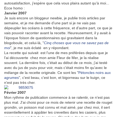
autosatisfaction, j'espère que cela vous plaira autant qu'à moi...
Ecce homo :
Janvier 2007
Je suis encore un bloggeur newbie, je publie trois articles par
semaine, et je me demande d'une part si je ne vais pas
dépeupler les océans à cette fréquence, et d'autre part, ce que je
vais pouvoir raconter avant la recette. Heureusement, il y avait à
l'époque foison de questionnaires qui gravitaient dans la
blogoboule, et celui-là, "
Cinq choses que vous ne savez pas de
moi
", je me suis éclaté en y répondant.
La recette qui suivait est l'une de mes préférées depuis que je
l'ai découverte chez mon amie Fleur de Mer, je la réalise
souvent. La dernière fois, c'était au début de ce mois, j'ai testé
avec du jus de yuzu pour voir, mais c'était moins fin qu'avec le
mélange de la recette originale. Ce sont les "
Pétoncles noirs aux
agrumes
", c'est beau, c'est bon, et bigorneau sur le kuign, ce
n'est pas très cher.
Février 2007
Mon rythme de publication commence à se ralentir, ce n'est pas
plus mal. J'ai choisi pour ce mois de retenir une recette de rouget
grondin, un poisson mal connu et mal aimé, par chez moi, il sert
essentiellement à appâter les crevettes dans les casiers, plus