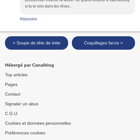
poissonnier inventif lui aussi ! un grand bonjour à Gainsbourg
si tu le vois dans tes rêves...
Répondre
< Soupe de tête de lotte
Coquillages farcis >
Hébergé par Canalblog
Top articles
Pages
Contact
Signaler un abus
C.G.U.
Cookies et données personnelles
Préférences cookies