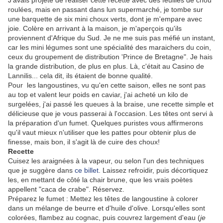
J'avais projeté de réaliser cette recette avec des feuilles de chou
roulées, mais en passant dans lun supermarché, je tombe sur
une barquette de six mini choux verts, dont je m'empare avec
joie. Colère en arrivant à la maison, je m'aperçois qu'ils
proviennent d'Afrique du Sud. Je ne me suis pas méfié un instant,
car les mini légumes sont une spécialité des maraichers du coin,
ceux du groupement de distribution 'Prince de Bretagne". Je hais
la grande distribution, de plus en plus. Là, c'était au Casino de
Lannilis... cela dit, ils étaient de bonne qualité.
Pour les langoustines, vu qu'en cette saison, elles ne sont pas
au top et valent leur poids en caviar, j'ai acheté un kilo de
surgelées, j'ai passé les queues à la braise, une recette simple et
délicieuse que je vous passerai à l'occasion. Les têtes ont servi à
la préparation d'un fumet. Quelques puristes vous affirmerons
qu'il vaut mieux n'utiliser que les pattes pour obtenir plus de
finesse, mais bon, il s'agit là de cuire des choux!
Recette
Cuisez les araignées à la vapeur, ou selon l'un des techniques
que je suggère dans
ce billet
. Laissez refroidir, puis décortiquez
les, en mettant de côté la chair brune, que les vrais poètes
appellent "caca de crabe". Réservez.
Préparez le fumet : Mettez les têtes de langoustine à colorer
dans un mélange de beurre et d'huile d'olive. Lorsqu'elles sont
colorées, flambez au cognac, puis couvrez largement d'eau (
je