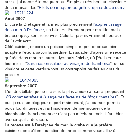
aussi, j'ai nommé le maquereau. Simple et très bon, un classique
de la maison, les "
Filets de maquereau grillés, épinards au curry
".
Août 2007
Encore la Bretagne et la mer, plus précisément
l'apprentissage
de la mer à l'enfance
, un billet entièrement pour ma fille, mais
beaucoup s'y sont retrouvés. Celui là, je suis vraiment heureux
de l'avoir écrit.
Côté cuisine, encore un poisson simple et peu onéreux, bien
adapté à l'été, à savoir la sardine. En salade, d'après une recette
goûtée dans mon restaurant lyonnais fétiche, où j'étais encore
hier midi... "
Sardines en salade au vinaigre de framboise
", où ce
vinaigre et cette verdure font un contrepoint parfait au gras du
poisson.
Septembre 2007
L'un des billets que je me suis le plus amusé à écrire, proposant
"
80 commentaires à l'usage des lecteurs de blogs culinaires
". Et
oui, je suis un bloggeur expert maintenant, j'ai eu mon permis
poids lourdingues, et j'ai l'insolence de me moquer de la
blogoboule, franchement ce n'est pas méchant, mais il faut bien
avouer qu'il a des jours...
La recette est à l'araignée de mer, le crabe que je préfère
cuisiner dès qu'il est question de farce, comme vous allez à