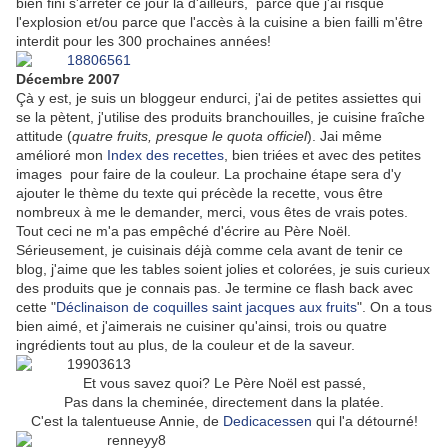
bien fini s'arrêter ce jour là d'ailleurs, parce que j'ai risqué
l'explosion et/ou parce que l'accès à la cuisine a bien failli m'être
interdit pour les 300 prochaines années!
Décembre 2007
Çà y est, je suis un bloggeur endurci, j'ai de petites assiettes qui
se la pètent, j'utilise des produits branchouilles, je cuisine fraîche
attitude (
quatre fruits, presque le quota officiel
). Jai même
amélioré mon
Index des recettes
, bien triées et avec des petites
images pour faire de la couleur. La prochaine étape sera d'y
ajouter le thème du texte qui précède la recette, vous être
nombreux à me le demander, merci, vous êtes de vrais potes.
Tout ceci ne m'a pas empêché d'écrire au Père Noël.
Sérieusement, je cuisinais déjà comme cela avant de tenir ce
blog, j'aime que les tables soient jolies et colorées, je suis curieux
des produits que je connais pas. Je termine ce flash back avec
cette "
Déclinaison de coquilles saint jacques aux fruits
". On a tous
bien aimé, et j'aimerais ne cuisiner qu'ainsi, trois ou quatre
ingrédients tout au plus, de la couleur et de la saveur.
Et vous savez quoi? Le Père Noël est passé,
Pas dans la cheminée, directement dans la platée.
C'est la talentueuse Annie, de
Dedicacessen
qui l'a détourné!