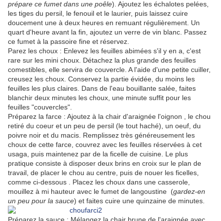
prépare ce fumet dans une poêle
). Ajoutez les échalotes pelées,
les tiges du persil, le fenouil et le laurier, puis laissez cuire
doucement une à deux heures en remuant régulièrement. Un
quart d'heure avant la fin, ajoutez un verre de vin blanc. Passez
ce fumet à la passoire fine et réservez.
Parez les choux : Enlevez les feuilles abimées s'il y en a, c'est
rare sur les mini choux. Détachez la plus grande des feuilles
comestibles, elle servira de couvercle. A l'aide d'une petite cuiller,
creusez les choux. Conservez la partie évidée, du moins les
feuilles les plus claires. Dans de l'eau bouillante salée, faites
blanchir deux minutes les choux, une minute suffit pour les
feuilles "couvercles".
Préparez la farce : Ajoutez à la chair d'araignée l'oignon , le chou
retiré du coeur et un peu de persil (le tout haché), un oeuf, du
poivre noir et du macis. Remplissez très généreusement les
choux de cette farce, couvrez avec les feuilles réservées à cet
usaga, puis maintenez par de la ficelle de cuisine. Le plus
pratique consiste à disposer deux brins en croix sur le plan de
travail, de placer le chou au centre, puis de nouer les ficelles,
comme ci-dessous . Placez les choux dans une casserole,
mouillez à mi hauteur avec le fumet de langoustine (
gardez-en
un peu pour la sauce
) et faites cuire une quinzaine de minutes.
Préparez la sauce : Mélangez la chair brune de l'araignée avec