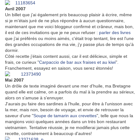
Avril 2007
Un billet que j'ai également pris beaucoup plaisir à écrire, même
si je m'étais juré de ne plus répondre à aucun questionnaire,
maintenant que me voici bloggeur confirmé et crâneur, mais bon,
il est de ces invitations que je ne peux refuser :
parler des livres
que j'ai préférés ou moins aimés, c'était trop tentant, lire est l'une
des grandes occupations de ma vie, j'y passe plus de temps qu'à
dormir.
Côté recette j'étais content aussi, car il est délicieux, simple et
frais, ce curieux "
Carpaccio de bar aux fraises et au kiwi
".
Franchement, essayez en saison, vous serez étonnés!
Mai 2007
Un drôle de texte imaginé devant une mer d'huile, ma Bretagne
quand elle est calme, on a parfois du mal à la prendre au sérieux,
alors on s'amuse à s'ennuyer.
J'aurais pu faire des sardines à l'huile, pour être à l'unisson avec
la mer, mais non, besoin de voyage, et envie de retrouver la
saveur d'une "
Soupe de tamarin aux crevettes
", telle que nous la
mangions voici quelques années dans un très bon restaurant
vietnamien. Tentative réussie, je ne modifierai jamais plus cette
recette, contrairement à beaucoup d'autres!