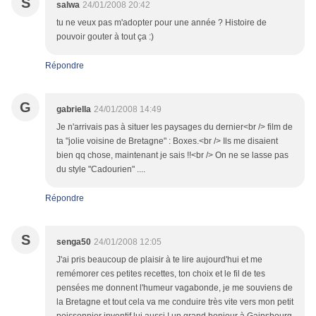
S
salwa
24/01/2008 20:42
tu ne veux pas m'adopter pour une année ? Histoire de
pouvoir gouter à tout ça :)
Répondre
G
gabriella
24/01/2008 14:49
Je n'arrivais pas à situer les paysages du dernier<br /> film de
ta "jolie voisine de Bretagne" : Boxes.<br /> Ils me disaient
bien qq chose, maintenant je sais !!<br /> On ne se lasse pas
du style "Cadourien" ....
Répondre
S
senga50
24/01/2008 12:05
J'ai pris beaucoup de plaisir à te lire aujourd'hui et me
remémorer ces petites recettes, ton choix et le fil de tes
pensées me donnent l'humeur vagabonde, je me souviens de
la Bretagne et tout cela va me conduire très vite vers mon petit