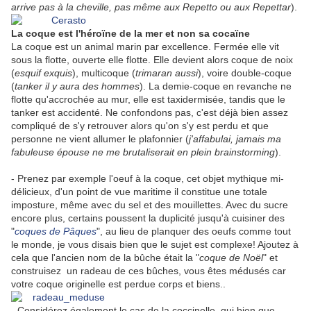
arrive pas à la cheville, pas même aux Repetto ou aux Repettar
).
La coque est l'héroïne de la mer et non sa cocaïne
La coque est un animal marin par excellence. Fermée elle vit
sous la flotte, ouverte elle flotte. Elle devient alors coque de noix
(
esquif exquis
), multicoque (
trimaran aussi
), voire double-coque
(
tanker il y aura des hommes
). La demie-coque en revanche ne
flotte qu'accrochée au mur, elle est taxidermisée, tandis que le
tanker est accidenté. Ne confondons pas, c'est déjà bien assez
compliqué de s'y retrouver alors qu'on s'y est perdu et que
personne ne vient allumer le plafonnier (
j'affabulai, jamais ma
fabuleuse épouse ne me brutaliserait en plein brainstorming
).
- Prenez par exemple l'oeuf à la coque, cet objet mythique mi-
délicieux, d'un point de vue maritime il constitue une totale
imposture, même avec du sel et des mouillettes. Avec du sucre
encore plus, certains poussent la duplicité jusqu'à cuisiner des
"
coques de Pâques
", au lieu de planquer des oeufs comme tout
le monde, je vous disais bien que le sujet est complexe! Ajoutez à
cela que l'ancien nom de la bûche était la "
coque de Noël
" et
construisez un radeau de ces bûches, vous êtes médusés car
votre coque originelle est perdue corps et biens..
- Considérez également le cas de la coccinelle, qui bien que