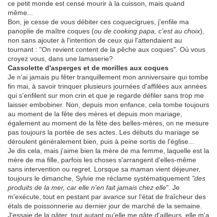
ce petit monde est censé mourir à la cuisson, mais quand
même...
Bon, je cesse de vous débiter ces coquecigrues, j'enfile ma
panoplie de maître coques (
ou de cooking papa, c'est au choix
),
non sans ajouter à l'intention de ceux qui l'attendaient au
tournant : "On revient content de la pêche aux coques". Où vous
croyez vous, dans une lamaserie?
Cassolette d'asperges et de morilles aux coques
Je n'ai jamais pu fêter tranquillement mon anniversaire qui tombe
fin mai, à savoir trinquer plusieurs journées d'affilées aux années
qui s'enfilent sur mon crin et que je regarde défiler sans trop me
laisser embobiner. Non, depuis mon enfance, cela tombe toujours
au moment de la fête des mères et depuis mon mariage,
également au moment de la fête des belles-mères, on ne mesure
pas toujours la portée de ses actes. Les débuts du mariage se
déroulent généralement bien, puis à peine sortis de l'église...
Je dis cela, mais j'aime bien la mère de ma femme, laquelle est la
mère de ma fille, parfois les choses s'arrangent d'elles-même
sans intervention ou regret. Lorsque sa maman vient déjeuner,
toujours le dimanche, Sylvie me réclame systématiquement
"des
produits de la mer, car elle n'en fait jamais chez elle
". Je
m'exécute, tout en pestant par avance sur l'état de fraîcheur des
étals de poissonnerie au dernier jour de marché de la semaine.
J'essaie de la gâter, tout autant qu'elle me gâte d'ailleurs, elle m'a