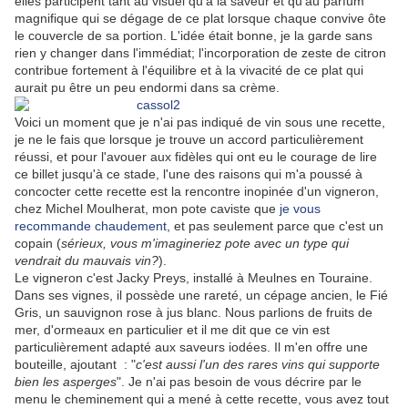
elles participent tant au visuel qu'à la saveur et qu'au parfum
magnifique qui se dégage de ce plat lorsque chaque convive ôte
le couvercle de sa portion. L'idée était bonne, je la garde sans
rien y changer dans l'immédiat; l'incorporation de zeste de citron
contribue fortement à l'équilibre et à la vivacité de ce plat qui
aurait pu être un peu endormi dans sa crème.
Voici un moment que je n'ai pas indiqué de vin sous une recette,
je ne le fais que lorsque je trouve un accord particulièrement
réussi, et pour l'avouer aux fidèles qui ont eu le courage de lire
ce billet jusqu'à ce stade, l'une des raisons qui m'a poussé à
concocter cette recette est la rencontre inopinée d'un vigneron,
chez Michel Moulherat, mon pote caviste que
je vous
recommande chaudement
, et pas seulement parce que c'est un
copain (
sérieux, vous m'imagineriez pote avec un type qui
vendrait du mauvais vin?
).
Le vigneron c'est Jacky Preys, installé à Meulnes en Touraine.
Dans ses vignes, il possède une rareté, un cépage ancien, le Fié
Gris, un sauvignon rose à jus blanc. Nous parlions de fruits de
mer, d'ormeaux en particulier et il me dit que ce vin est
particulièrement adapté aux saveurs iodées. Il m'en offre une
bouteille, ajoutant : "
c'est aussi l'un des rares vins qui supporte
bien les asperges
". Je n'ai pas besoin de vous décrire par le
menu le cheminement qui a mené à cette recette, vous avez tout