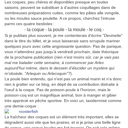
Les coques, peu chères et disponibles presque en toutes
saisons, peuvent se substituer à d'autres coquillages dans de
nombreuses préparations cuites, comme les pâtes alle vongole,
ou les moules sauce poulette. A ce propos, cherchez l'intruse
parmi ces quatre bestioles :
- la coque - la poule - la moule - le coq -
Si je publiais plus souvent, je me contenterais d'écrire "
Devinette
"
dans le titre du billet, et je vous laisserais sans scrupule mariner
quelques jours avec cette angoissante question. Pas de panique,
vous n'attendrez pas jusqu'à vendredi prochain, date théorique
de la prochaine publication (
rien n'est moins sûr, car je vais pas
mal me balader cette semaine, à commencer par Arles
aujourd'hui même, dans le dessein d'élucider un mystère qui
m'obsède, "Arlequin ou Arlecoquin"?
).
La poule bien entendu, qui n'est pas un animal marin et n'a donc
rien à gratter sur ce blog, en dépit de sa contribution distraite à
l'oeuf à la coque. Pas de poisson-poule à l'horizon, mais le
poisson-coq est un magnifique animal, bon à manger et gibier
très apprécié en pêche sportive. En voici un, taxidermisé comme
une demie-coque :
La fraîcheur des coques est un élément très important, elles se
dégradent aussi vite que les praires, et si je prise une belle ligne
de coque, une coque louche me fait tousser. On sait cela même