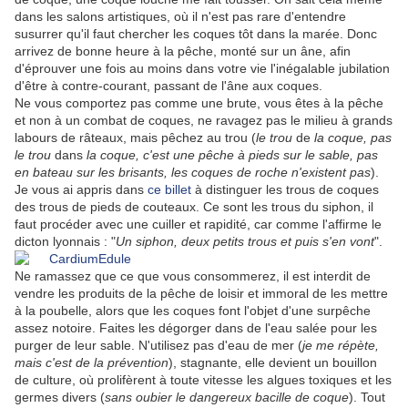
dans les salons artistiques, où il n'est pas rare d'entendre
susurrer qu'il faut chercher les coques tôt dans la marée. Donc
arrivez de bonne heure à la pêche, monté sur un âne, afin
d'éprouver une fois au moins dans votre vie l'inégalable jubilation
d'être à contre-courant, passant de l'âne aux coques.
Ne vous comportez pas comme une brute, vous êtes à la pêche
et non à un combat de coques, ne ravagez pas le milieu à grands
labours de râteaux, mais pêchez au trou (
le trou
de
la coque, pas
le trou
dans
la coque, c'est une pêche à pieds sur le sable, pas
en bateau sur les brisants, les coques de roche n'existent pas
).
Je vous ai appris dans
ce billet
à distinguer les trous de coques
des trous de pieds de couteaux. Ce sont les trous du siphon, il
faut procéder avec une cuiller et rapidité, car comme l'affirme le
dicton lyonnais : "
Un siphon, deux petits trous et puis s'en vont
".
Ne ramassez que ce que vous consommerez, il est interdit de
vendre les produits de la pêche de loisir et immoral de les mettre
à la poubelle, alors que les coques font l'objet d'une surpêche
assez notoire. Faites les dégorger dans de l'eau salée pour les
purger de leur sable. N'utilisez pas d'eau de mer (
je me répète,
mais c'est de la prévention
), stagnante, elle devient un bouillon
de culture, où prolifèrent à toute vitesse les algues toxiques et les
germes divers (
sans oubier le dangereux bacille de coque
). Tout