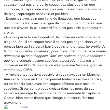
cocasse n'est pas une petite coque, pas plus que bien que
connasse, la capricorne n'est pas une chèvre mais une voisine
de blog, coprologue bénévole et par idéal.
- Examinez avec soin une ligne de flottaison, que beaucoup
confondent à tort avec une ligne de coque, puis comparez avec
une aile d'avion, la plus cocardière n'est pas celle qu'on pourrait
croire.
- Prenez par la laisse Coquelicot, le cocker de cette voisine de
blog toquée : il est coquet mais il ne sait pas nager, sinon vous
pensez bien qu'il se serait barré depuis longtemps... (
je profite de
la tribune qui m'est ouverte ici pour m'insurger contre cette manie
détestable qu'on a d'appeler "Joe" les cockers, et pour confesser
que je ne connais aucune capricorne possédant à la fois un
cocker et un blog de cuisine, ce n'est que méchanceté, gratuite
comme tout CdM
).
- A l'inverse tout devient possible si vous naviguez en Manche,
Karl
car la coque au Channel permet toutes les extravagances,
ou en Mer du Nord avec des coques côtières pour uniques
cocotiers. Si par contre vous croisez dans les mers du sud,
saluez au passage la mémoire de mon camarade le Capitaine
Coque, bien moins timbré que l'image ci-dessous l'insinue
gravement.