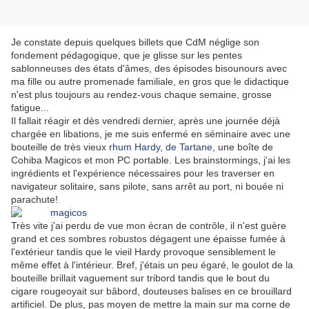
Je constate depuis quelques billets que CdM néglige son
fondement pédagogique, que je glisse sur les pentes
sablonneuses des états d'âmes, des épisodes bisounours avec
ma fille ou autre promenade familiale, en gros que le didactique
n'est plus toujours au rendez-vous chaque semaine, grosse
fatigue...
Il fallait réagir et dès vendredi dernier, après une journée déjà
chargée en libations, je me suis enfermé en séminaire avec une
bouteille de très vieux
rhum Hardy, de Tartane
, une boîte de
Cohiba Magicos et mon PC portable. Les brainstormings, j'ai les
ingrédients et l'expérience nécessaires pour les traverser en
navigateur solitaire, sans pilote, sans arrêt au port, ni bouée ni
parachute!
Très vite j'ai perdu de vue mon écran de contrôle, il n'est guère
grand et ces sombres robustos dégagent une épaisse fumée à
l'extérieur tandis que le vieil Hardy provoque sensiblement le
même effet à l'intérieur. Bref, j'étais un peu égaré, le goulot de la
bouteille brillait vaguement sur tribord tandis que le bout du
cigare rougeoyait sur bâbord, douteuses balises en ce brouillard
artificiel. De plus, pas moyen de mettre la main sur ma corne de