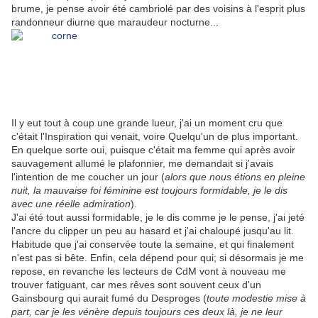
brume, je pense avoir été cambriolé par des voisins à l'esprit plus
randonneur diurne que maraudeur nocturne...
Il y eut tout à coup une grande lueur, j'ai un moment cru que
c'était l'Inspiration qui venait, voire Quelqu'un de plus important.
En quelque sorte oui, puisque c'était ma femme qui après avoir
sauvagement allumé le plafonnier, me demandait si j'avais
l'intention de me coucher un jour (
alors que nous étions en pleine
nuit, la mauvaise foi féminine est toujours formidable, je le dis
avec une réelle admiration
).
J'ai été tout aussi formidable, je le dis comme je le pense, j'ai jeté
l'ancre du clipper un peu au hasard et j'ai chaloupé jusqu'au lit.
Habitude que j'ai conservée toute la semaine, et qui finalement
n'est pas si bête. Enfin, cela dépend pour qui; si désormais je me
repose, en revanche les lecteurs de CdM vont à nouveau me
trouver fatiguant, car mes rêves sont souvent ceux d'un
Gainsbourg qui aurait fumé du Desproges (
toute modestie mise à
part, car je les vénère depuis toujours ces deux là, je ne leur