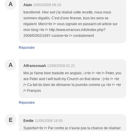
A
Alain
10/03/2009 08:19
transformé. Hier soir j'ai réalisé cette recette, nous nous
sommes régalés. C'est d'une finesse, tous les sens se
régalent. Merci<br /> vous signale en passant cet article sur
mon blog:<br /> http://www.errances.info/index.php?
2009/03/02/1697-cuisine<br /> cordialement
Répondre
A
Alfranssouah
13/06/2008 01:21
Moi je l'aime bien traduite en anglais ;-)<br /> <br /> Peter, you
are Peter and I will built my Church on that stone :-)<br /> <br
/> Ca fait du bien de démarrer la journée comme ça.<br /> <br
/> François
Répondre
E
Emilie
11/06/2008 18:50
Superbe!<br /> Par contre je n'aurai pas la chance de réaliser