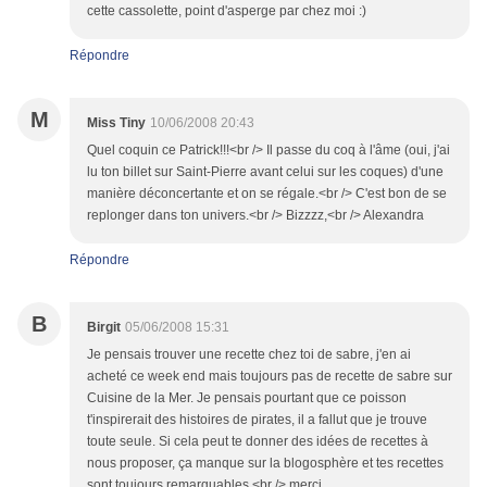
cette cassolette, point d'asperge par chez moi :)
Répondre
M
Miss Tiny
10/06/2008 20:43
Quel coquin ce Patrick!!!<br /> Il passe du coq à l'âme (oui, j'ai
lu ton billet sur Saint-Pierre avant celui sur les coques) d'une
manière déconcertante et on se régale.<br /> C'est bon de se
replonger dans ton univers.<br /> Bizzzz,<br /> Alexandra
Répondre
B
Birgit
05/06/2008 15:31
Je pensais trouver une recette chez toi de sabre, j'en ai
acheté ce week end mais toujours pas de recette de sabre sur
Cuisine de la Mer. Je pensais pourtant que ce poisson
t'inspirerait des histoires de pirates, il a fallut que je trouve
toute seule. Si cela peut te donner des idées de recettes à
nous proposer, ça manque sur la blogosphère et tes recettes
sont toujours remarquables.<br /> merci