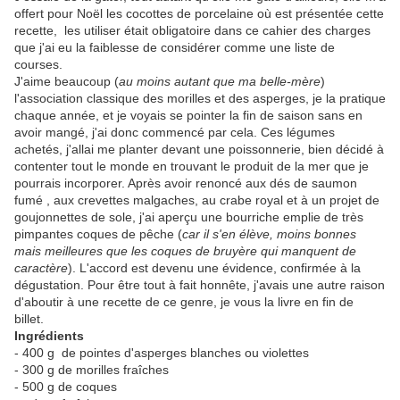
offert pour Noël les cocottes de porcelaine où est présentée cette
recette, les utiliser était obligatoire dans ce cahier des charges
que j'ai eu la faiblesse de considérer comme une liste de
courses.
J'aime beaucoup (
au moins autant que ma belle-mère
)
l'association classique des morilles et des asperges, je la pratique
chaque année, et je voyais se pointer la fin de saison sans en
avoir mangé, j'ai donc commencé par cela. Ces légumes
achetés, j'allai me planter devant une poissonnerie, bien décidé à
contenter tout le monde en trouvant le produit de la mer que je
pourrais incorporer. Après avoir renoncé aux dés de saumon
fumé , aux crevettes malgaches, au crabe royal et à un projet de
goujonnettes de sole, j'ai aperçu une bourriche emplie de très
pimpantes coques de pêche (
car il s'en élève, moins bonnes
mais meilleures que les coques de bruyère qui manquent de
caractère
). L'accord est devenu une évidence, confirmée à la
dégustation. Pour être tout à fait honnête, j'avais une autre raison
d'aboutir à une recette de ce genre, je vous la livre en fin de
billet.
Ingrédients
- 400 g de pointes d'asperges blanches ou violettes
- 300 g de morilles fraîches
- 500 g de coques