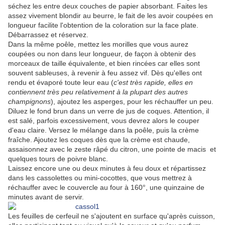
séchez les entre deux couches de papier absorbant. Faites les
assez vivement blondir au beurre, le fait de les avoir coupées en
longueur facilite l'obtention de la coloration sur la face plate.
Débarrassez et réservez.
Dans la même poêle, mettez les morilles que vous aurez
coupées ou non dans leur longueur, de façon à obtenir des
morceaux de taille équivalente, et bien rincées car elles sont
souvent sableuses, à revenir à feu assez vif. Dès qu'elles ont
rendu et évaporé toute leur eau (
c'est très rapide, elles en
contiennent très peu relativement à la plupart des autres
champignons
), ajoutez les asperges, pour les réchauffer un peu.
Diluez le fond brun dans un verre de jus de coques. Attention, il
est salé, parfois excessivement, vous devrez alors le couper
d'eau claire. Versez le mélange dans la poêle, puis la crème
fraîche. Ajoutez les coques dès que la crème est chaude,
assaisonnez avec le zeste râpé du citron, une pointe de macis et
quelques tours de poivre blanc.
Laissez encore une ou deux minutes à feu doux et répartissez
dans les cassolettes ou mini-cocottes, que vous mettrez à
réchauffer avec le couvercle au four à 160°, une quinzaine de
minutes avant de servir.
Les feuilles de cerfeuil ne s'ajoutent en surface qu'après cuisson,