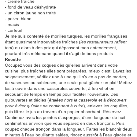
- crème fraîche
- fond de veau déshydraté
- un citron jaune non traité
- poivre blanc
- macis
- cerfeuil
Je me suis contenté de morilles turques, les morilles françaises
étant quasiment introuvables fraîches (
les restaurateurs raflent
tout
) ou alors à des prix qui dépassent mon entendement,
pourtant très mélomane quand il s'agit de bons produits.
Recette
Occupez vous des coques dès qu'elles arrivent dans votre
cuisine, plus fraîches elles sont préparées, mieux c'est. Lavez les
soigneusement, vérifiez une à une qu'il n'y en a pas de mortes,
de vaseuses ou sableuses, une seule peut gâcher un plat! Mettez
les à ouvrir dans une casseroles couverte, à feu vif et en
secouant de temps en temps pour faciliter l'ouverture. Dès
qu'ouvertes et tiédies (
étalées
hors la casserole et à découvert
pour éviter qu'elles ne continuent à cuire
), enlevez les coquilles,
puis filtrez le jus au travers d'un papier absorbant. Réservez.
Continuez avec les pointes d'asperges, d'une longueur de huit
centimètres environ que vous séparez en deux tronçons. Puis
coupez chaque tronçon dans la longueur. Faites les blanchir deux
minutes à l'eau bouillante salées, rincez aussitôt à l'eau glacée et