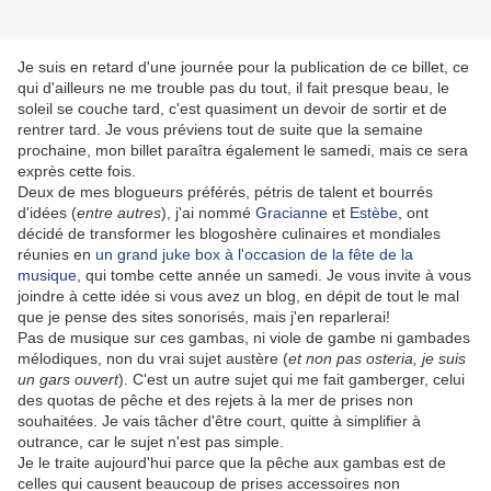
Je suis en retard d'une journée pour la publication de ce billet, ce
qui d'ailleurs ne me trouble pas du tout, il fait presque beau, le
soleil se couche tard, c'est quasiment un devoir de sortir et de
rentrer tard. Je vous préviens tout de suite que la semaine
prochaine, mon billet paraîtra également le samedi, mais ce sera
exprès cette fois.
Deux de mes blogueurs préférés, pétris de talent et bourrés
d'idées (
entre autres
), j'ai nommé
Gracianne
et
Estèbe
, ont
décidé de transformer les blogoshère culinaires et mondiales
réunies en
un grand juke box à l'occasion de la fête de la
musique
, qui tombe cette année un samedi. Je vous invite à vous
joindre à cette idée si vous avez un blog, en dépit de tout le mal
que je pense des sites sonorisés, mais j'en reparlerai!
Pas de musique sur ces gambas, ni viole de gambe ni gambades
mélodiques, non du vrai sujet austère (
et non pas osteria, je suis
un gars
ouvert
). C'est un autre sujet qui me fait gamberger, celui
des quotas de pêche et des rejets à la mer de prises non
souhaitées. Je vais tâcher d'être court, quitte à simplifier à
outrance, car le sujet n'est pas simple.
Je le traite aujourd'hui parce que la pêche aux gambas est de
celles qui causent beaucoup de prises accessoires non