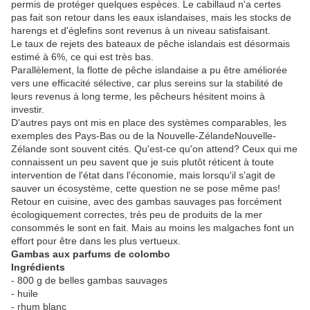
permis de protéger quelques espèces. Le cabillaud n'a certes
pas fait son retour dans les eaux islandaises, mais les stocks de
harengs et d'églefins sont revenus à un niveau satisfaisant.
Le taux de rejets des bateaux de pêche islandais est désormais
estimé à 6%, ce qui est très bas.
Parallèlement, la flotte de pêche islandaise a pu être améliorée
vers une efficacité sélective, car plus sereins sur la stabilité de
leurs revenus à long terme, les pêcheurs hésitent moins à
investir.
D'autres pays ont mis en place des systèmes comparables, les
exemples des Pays-Bas ou de la Nouvelle-Zélande
Nouvelle-
Zélande
sont souvent cités. Qu'est-ce qu'on attend? Ceux qui me
connaissent un peu savent que je suis plutôt réticent à toute
intervention de l'état dans l'économie, mais lorsqu'il s'agit de
sauver un écosystème, cette question ne se pose même pas!
Retour en cuisine, avec des gambas sauvages pas forcément
écologiquement correctes, très peu de produits de la mer
consommés le sont en fait. Mais au moins les malgaches font un
effort pour être dans les plus vertueux.
Gambas aux parfums de colombo
Ingrédients
- 800 g de belles gambas sauvages
- huile
- rhum blanc