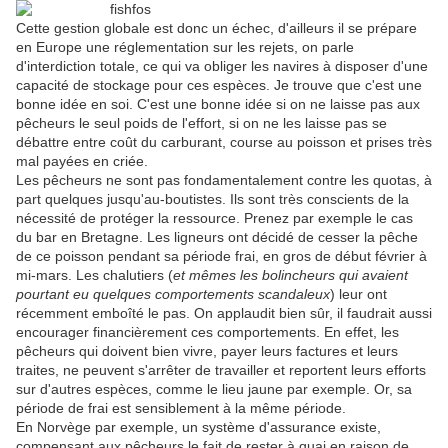
Cette gestion globale est donc un échec, d'ailleurs il se prépare
en Europe une réglementation sur les rejets, on parle
d'interdiction totale, ce qui va obliger les navires à disposer d'une
capacité de stockage pour ces espèces. Je trouve que c'est une
bonne idée en soi. C'est une bonne idée si on ne laisse pas aux
pêcheurs le seul poids de l'effort, si on ne les laisse pas se
débattre entre coût du carburant, course au poisson et prises très
mal payées en criée.
Les pêcheurs ne sont pas fondamentalement contre les quotas, à
part quelques jusqu'au-boutistes. Ils sont très conscients de la
nécessité de protéger la ressource. Prenez par exemple le cas
du bar en Bretagne. Les ligneurs ont décidé de cesser la pêche
de ce poisson pendant sa période frai, en gros de début février à
mi-mars. Les chalutiers (
et mêmes les bolincheurs qui avaient
pourtant eu quelques comportements scandaleux
) leur ont
récemment emboîté le pas. On applaudit bien sûr, il faudrait aussi
encourager financièrement ces comportements. En effet, les
pêcheurs qui doivent bien vivre, payer leurs factures et leurs
traites, ne peuvent s'arrêter de travailler et reportent leurs efforts
sur d'autres espèces, comme le lieu jaune par exemple. Or, sa
période de frai est sensiblement à la même période.
En Norvège par exemple, un système d'assurance existe,
compensant aux pêcheurs le fait de rester à quai en raison de