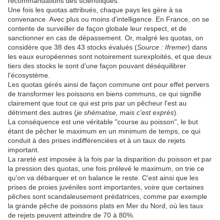
recommandations des scientifiques.
Une fois les quotas attribués, chaque pays les gère à sa
convenance. Avec plus ou moins d'intelligence. En France, on se
contente de surveiller de façon globale leur respect, et de
sanctionner en cas de dépassement. Or, malgré les quotas, on
considère que 38 des 43 stocks évalués (
Source : Ifremer
) dans
les eaux européennes sont notoirement surexploités, et que deux
tiers des stocks le sont d'une façon pouvant déséquilibrer
l'écosystème.
Les quotas gérés ainsi de façon commune ont pour effet pervers
de transformer les poissons en biens communs, ce qui signifie
clairement que tout ce qui est pris par un pêcheur l'est au
détriment des autres (
je shématise, mais c'est exprès
).
La conséquence est une véritable "course au poisson", le but
étant de pêcher le maximum en un minimum de temps, ce qui
conduit à des prises indifférenciées et à un taux de rejets
important.
La rareté est imposée à la fois par la disparition du poisson et par
la pression des quotas, une fois prélevé le maximum, on trie ce
qu'on va débarquer et on balance le reste. C'est ainsi que les
prises de proies juvéniles sont importantes, voire que certaines
pêches sont scandaleusement prédatrices, comme par exemple
la grande pêche de poissons plats en Mer du Nord, où les taux
de rejets peuvent atteindre de 70 à 80%.