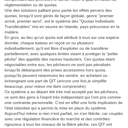
réglementation ou de quotas.
Une des solutions palliant pour partie les effets pervers des
quotas, lorsqu'il sont gérés de façon globale, genre "premier
arrivé, premier servi", est le système des "Quotas Individuels
Transférables" mis en oeuvre en Islande, pays précurseur en la
matière.
En gros, au lieu qu'un quota soit attribué à tous sur une espèce
donnée, chaque bateau en reçoit un ou plusieurs
individuellement, qu'il est libre d'exploiter ou de transférer
partiellement, avec quelques limites visant à protéger la "petite
pêche" des appétits des navires hauturiers. Ces quotas étant
négociables entre eux, les pêcheurs ne sont pas pénalisés
lorsqu'ils débarquent des prises accessoires hors quota,
puisqu'ils peuvent néanmoins les vendre, en achetant ou
échangeant une part de QIT (
encore une fois je simplifie
beaucoup, pour mieux me faire comprendre
).
Ce système a au départ été très mal accepté par les pêcheurs,
ce sont des gens à l'esprit très indépendant qui l'ont pris comme
une contrainte personnelle. C'est en effet une forte implication de
l'état islandais qui a permis la mise en place du système.
Aujourd'hui même si rien n'est parfait, on s'en félicite, car couplés
avec une régulation financière du marché et des contrôles
rigoureux à tous les niveaux de la filière pêche, ces QIT ont