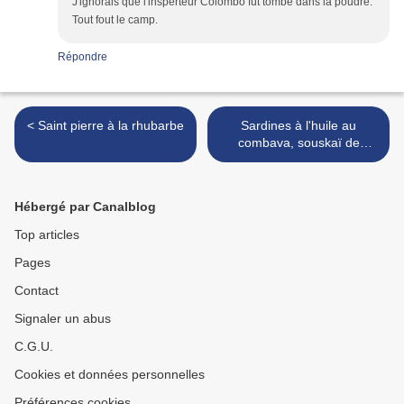
J'ignorais que l'insperteur Colombo fût tombé dans la poudre.
Tout fout le camp.
Répondre
< Saint pierre à la rhubarbe
Sardines à l'huile au
combava, souskaï de
mangue sable >
Hébergé par Canalblog
Top articles
Pages
Contact
Signaler un abus
C.G.U.
Cookies et données personnelles
Préférences cookies