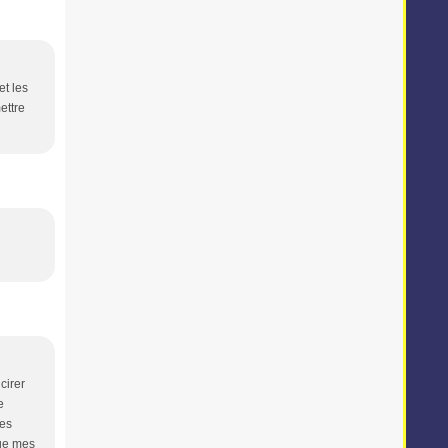
et les
ettre
cirer
e
les
que mes