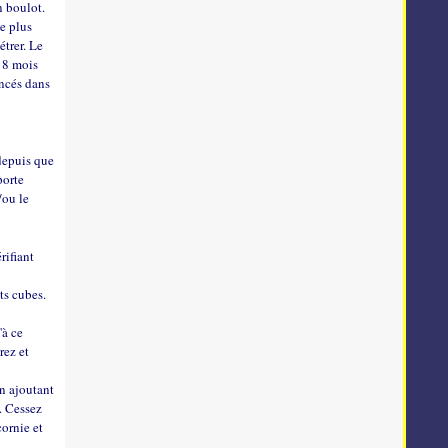
n boulot.
le plus
étrer. Le
 18 mois
oncés dans
 depuis que
porte
/ou le
rifiant
ts cubes.
'à ce
rez et
en ajoutant
e. Cessez
cornie et