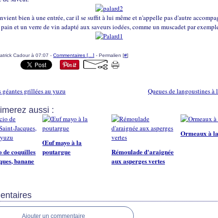
nvient bien à une entrée, car il se suffit à lui même et n'appelle pas d'autre accom
 pain et un verre de vin adapté aux saveurs iodées, comme un muscadet par exempl
atrick Cadour à 07:07 -
Commentaires [
…
]
- Permalien [
#
]
géantes grillées au yuzu
Queues de langoustines à l
imerez aussi :
Ormeaux à la
Œuf mayo à la
 de coquilles
poutargue
Rémoulade d'araignée
ques, banane
aux asperges vertes
ntaires
Ajouter un commentaire