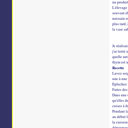
un produit
L'élevage 
souvent él
naissain e
plus tard,
la vase sa
Je réalisa
j'ai tenté
quelle aut
thym est u
Recette
Lavez soig
une à une 
Épluchez l
Faites des
Dans une c
qu'elles d
cuisez à fe
Pendant la
au début l
la cuisson
dépourvue