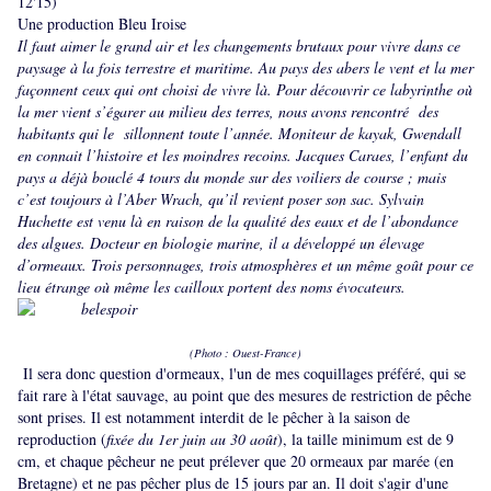
12'15)
Une production Bleu Iroise
Il faut aimer le grand air et les changements brutaux pour vivre dans ce
paysage à la fois terrestre et maritime. Au pays des abers le vent et la mer
façonnent ceux qui ont choisi de vivre là. Pour découvrir ce labyrinthe où
la mer vient s’égarer au milieu des terres, nous avons rencontré des
habitants qui le sillonnent toute l’année. Moniteur de kayak, Gwendall
en connait l’histoire et les moindres recoins. Jacques Caraes, l’enfant du
pays a déjà bouclé 4 tours du monde sur des voiliers de course ; mais
c’est toujours à l’Aber Wrach, qu’il revient poser son sac. Sylvain
Huchette est venu là en raison de la qualité des eaux et de l’abondance
des algues. Docteur en biologie marine, il a développé un élevage
d’ormeaux. Trois personnages, trois atmosphères et un même goût pour ce
lieu étrange où même les cailloux portent des noms évocateurs.
(Photo : Ouest-France)
Il sera donc question d'ormeaux, l'un de mes coquillages préféré, qui se
fait rare à l'état sauvage, au point que des mesures de restriction de pêche
sont prises. Il est notamment interdit de le pêcher à la saison de
reproduction (
fixée du 1er juin au 30 août
), la taille minimum est de 9
cm, et chaque pêcheur ne peut prélever que 20 ormeaux par marée (en
Bretagne) et ne pas pêcher plus de 15 jours par an. Il doit s'agir d'une