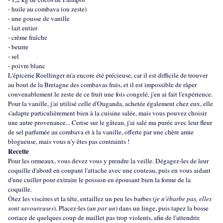
- huile au combava (ou zeste)
- une gousse de vanille
- lait entier
- crème fraîche
- beurre
- sel
- poivre blanc
L'épicerie Roellinger
m'a encore été précieuse, car il est difficile de trouver
au bout de la Bretagne des combavas frais, et il est impossible de râper
convenablement le zeste de ce fruit une fois congelé, j'en ai fait l'expérience.
Pour la vanille, j'ai utilisé celle d'Ouganda, achetée également chez eux, elle
s'adapte particulièrement bien à la cuisine salée, mais vous pouvez choisir
une autre provenance... Cerise sur le gâteau, j'ai salé ma purée avec leur fleur
de sel parfumée au combava et à la vanille, offerte par une chère
amie
blogueuse
, mais vous n'y êtes pas contraints !
Recette
Pour les ormeaux, vous devez vous y prendre la veille. Dégagez-les de leur
coquille d'abord en coupant l'attache avec une couteau, puis en vous aidant
d'une cuiller pour extraire le poisson en épousant bien la forme de la
coquille.
Ôtez les viscères et la tête, entaillez un peu les barbes (
je n'ébarbe pas, elles
sont savoureuses
). Placez-les (
un par un
) dans un linge, puis tapez la bosse
coriace de quelques coup de maillet pas trop violents, afin de l'attendrir.