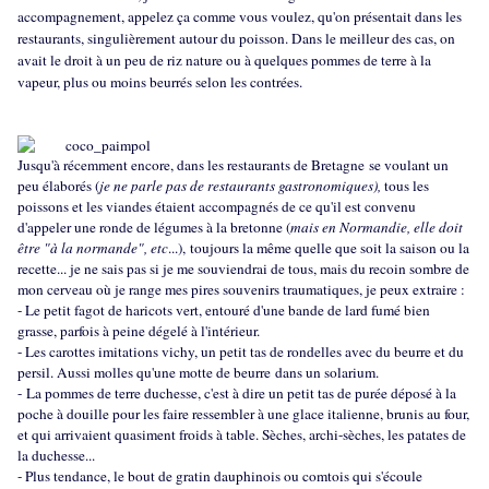
accompagnement, appelez ça comme vous voulez, qu'on présentait dans les
restaurants, singulièrement autour du poisson. Dans le meilleur des cas, on
avait le droit à un peu de riz nature ou à quelques pommes de terre à la
vapeur, plus ou moins beurrés selon les contrées.
Jusqu'à récemment encore, dans les restaurants de Bretagne se voulant un
peu élaborés (
je ne parle pas de restaurants gastronomiques),
tous les
poissons et les viandes étaient accompagnés de ce qu'il est convenu
d'appeler une ronde de légumes à la bretonne (
mais en Normandie, elle doit
être "à la normande", etc
...), toujours la même quelle que soit la saison ou la
recette... je ne sais pas si je me souviendrai de tous, mais du recoin sombre de
mon cerveau où je range mes pires souvenirs traumatiques, je peux extraire :
- Le petit fagot de haricots vert, entouré d'une bande de lard fumé bien
grasse, parfois à peine dégelé à l'intérieur.
- Les carottes imitations vichy, un petit tas de rondelles avec du beurre et du
persil. Aussi molles qu'une motte de beurre dans un solarium.
- La pommes de terre duchesse, c'est à dire un petit tas de purée déposé à la
poche à douille pour les faire ressembler à une glace italienne, brunis au four,
et qui arrivaient quasiment froids à table. Sèches, archi-sèches, les patates de
la duchesse...
- Plus tendance, le bout de gratin dauphinois ou comtois qui s'écoule