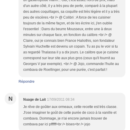
un gastéropode marin... Oui, c'est assez hors de prix, mais
d'un autre côté, il y a très peu de perte, comparé à la plupart
des autres coquillages, sa coquille est très légère et il y a très
peu de viscères.<br /> @ Colibri : A force de les cuisiner
toujours de la même façon, et de les écrire ici, j'en oublie
l'essentiel : Dans du beurre Mousseux, entre une à deux
minutes sur chaque face, en fonction du calibre.<br /> @
Claire, oui je connais bien France Haliothis, son fondateur
Sylvain Huchette est devenu un copain. Tu as pu le voir si tu
as regardé Thalassa il y a dix jours. Le calibre que je cuisine
correspond sur leur site aux plus gros (ceux qu'il fournit au
Georges V par exemple). <br /> @ Jojo, commande l'huile au
combava de Roellinger, pour une purée, c'est parfait !
Répondre
N
Nuage de Lait
17/09/2011 08:34
Je rêve de goûter aux ormeaux, cette recette est très classe.
J'ose imaginer le goût de cette purée de coco à la vanille et
combava. Dommage, je n'ai encore jamais trouver de
combava par ici pffffff<br /> bises<br /> jojo