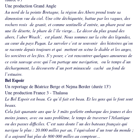
Une production Grand Angle
Au nord de la pointe Bretagne, la région des Abers prend toute sa
dimension vue du ciel. Une côte déchiquetée, battue par les vagues, des
rochers rosis de granit, et comme sentinelle d’entrée, un phare posé sur
une île déserte, le phare de l’île vierge… Le décor du plus grand des
abers, l’aber Wrach’, est planté. Nous sommes sur la côte des légendes,
au cœur du pays Pagan. Le survoler c’est se souvenir des histoires qu’on
se raconte depuis toujours et qui mettent en scène le diable et les anges,
les sorcières et les fées. S’y poser, c’est rencontrer quelques amoureux de
ce coin sauvage avec qui l’on partage une navigation, ou le temps d’un
déchargement, la découverte d’un port minuscule caché au fond de
l’estuaire.
Bel Espoir
Un reportage de Béatrice Berge et Nejma Berder (durée 13')
Une production France 3 - Thalassa
Le Bel Espoir est beau. Ce qu’il fait est beau. Et les gens qui le font sont
beaux.
Cela fait quarante ans que le 3 mâts goélette embarque des jeunes et des
moins jeunes, avec ou sans problème, le temps de traverser l’Atlantique
ou des passes difficiles. C’est sans doute l’un des bateaux français qui
navigue le plus : 20.000 milles par an, l’équivalent d’un tour du monde ;
il a aujourd’hui plus de 800 000 milles au compteur…