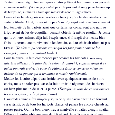
J'entends assez régulièrement que certains préfèrent les masser pour parvenir
au même résultat, j'ai essayé, ce n'est pas très probant et on y passe beaucoup
de temps, or j'ai mieux à faire que masser des coquillages morts...
Lavez et séchez-les, puis réservez-les au frais jusqu'au lendemain dans une
assiette filmée. Ainsi, ils seront un peu "rassis", ce qui améliore leur saveur et
Je lis parfois aussi que certains les conservent une nuit au
leur tendreté.
frigo avant de les dé-coquiller, pensant obtenir le même résultat. Je pense
qu'ils ont eux-mêmes déjà fait l'expérience, si il s'agit d'ormeaux bien
frais, ils seront encore vivants le lendemain, et leur chair absolument pas
rassise. (
Je n'en ai pas encore croisé qui les font jeuner comme les
escargots, mais ça ne saurait tarder
).
Pour la purée, il faut commencer par écosser les haricots (
vous avez
intérêt d'ailleurs à le faire dès le retour du marché, contrairement à ce
qu'on pourrait croire, le coco de Paimpol frais se conserve mieux en
dehors de sa gousse qui a tendance à moisir rapidement
).
Mettez-les à cuire départ eau froide, avec quelques aromates de votre
choix, mais ne salez pas, car cela fait durcir le tégument des haricots, il
est bien plus malin de saler la purée. (
Toutefois si vous devez consommer
les cocos entiers, salez à mi-cuisson
).
Laissez-les cuire à feu moyen jusqu'à ce qu'ils parviennent à ce fondant
caractéristique de tous les haricots blancs, et passez les encore chauds au
presse-purée. Oui, le bon vieux truc à manivelle et pattes d'engin spatial.
Délayez la pulpe obtenue avec du lait chaud, jusqu'à une consistance