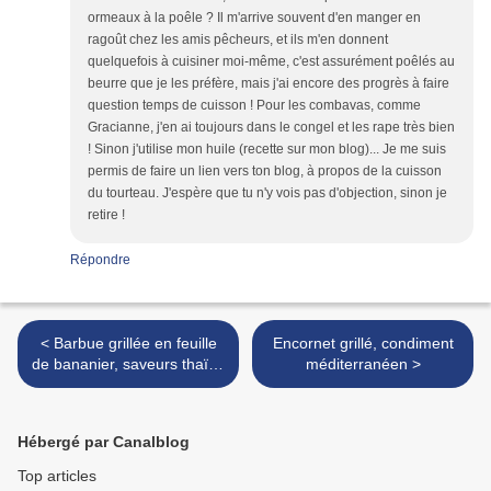
ormeaux à la poêle ? Il m'arrive souvent d'en manger en
ragoût chez les amis pêcheurs, et ils m'en donnent
quelquefois à cuisiner moi-même, c'est assurément poêlés au
beurre que je les préfère, mais j'ai encore des progrès à faire
question temps de cuisson ! Pour les combavas, comme
Gracianne, j'en ai toujours dans le congel et les rape très bien
! Sinon j'utilise mon huile (recette sur mon blog)... Je me suis
permis de faire un lien vers ton blog, à propos de la cuisson
du tourteau. J'espère que tu n'y vois pas d'objection, sinon je
retire !
Répondre
< Barbue grillée en feuille
Encornet grillé, condiment
de bananier, saveurs thaïes
méditerranéen >
(et cinq ans déjà)
Hébergé par Canalblog
Top articles