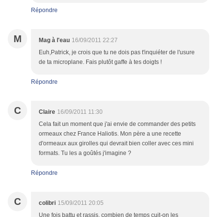
Répondre
M
Mag à l'eau
16/09/2011 22:27
Euh,Patrick, je crois que tu ne dois pas t'inquiéter de l'usure
de ta microplane. Fais plutôt gaffe à tes doigts !
Répondre
C
Claire
16/09/2011 11:30
Cela fait un moment que j'ai envie de commander des petits
ormeaux chez France Haliotis. Mon père a une recette
d'ormeaux aux girolles qui devrait bien coller avec ces mini
formats. Tu les a goûtés j'imagine ?
Répondre
C
colibri
15/09/2011 20:05
Une fois battu et rassis, combien de temps cuit-on les