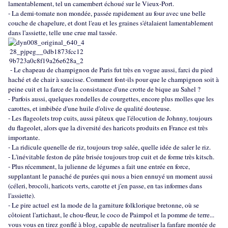
lamentablement, tel un camembert échoué sur le Vieux-Port.
- La demi-tomate non mondée, passée rapidement au four avec une belle
couche de chapelure, et dont l'eau et les graines s'étalaient lamentablement
dans l'assiette, telle une crue mal tassée.
- Le chapeau de champignon de Paris fut très en vogue aussi, farci du pied
haché et de chair à saucisse. Comment font-ils pour que le champignon soit à
peine cuit et la farce de la consistance d'une crotte de bique au Sahel ?
- Parfois aussi, quelques rondelles de courgettes, encore plus molles que les
carottes, et imbibée d'une huile d'olive de qualité douteuse.
- Les flageolets trop cuits, aussi pâteux que l'élocution de Johnny, toujours
du flageolet, alors que la diversité des haricots produits en France est très
importante.
- La ridicule quenelle de riz, toujours trop salée, quelle idée de saler le riz.
- L'inévitable feston de pâte brisée toujours trop cuit et de forme très kitsch.
- Plus récemment, la julienne de légumes a fait une entrée en force,
supplantant le panaché de purées qui nous a bien ennuyé un moment aussi
(céleri, brocoli, haricots verts, carotte et j'en passe, en tas informes dans
l'assiette).
- Le pire actuel est la mode de la garniture folklorique bretonne, où se
côtoient l'artichaut, le chou-fleur, le coco de Paimpol et la pomme de terre...
vous vous en tirez gonflé à blog, capable de neutraliser la fanfare montée de