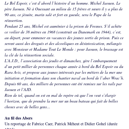
Le Bel Espoir, c’est d’abord l’histoire d’un homme. Michel Jaouen. Le
père Jaouen. Né à Ouessant au milieu de 15 frères et sœurs il y a plus de
90 ans, ce jésuite, marin salé et fort en gueule, sera le Pape de la
réinsertion.
Pendant 25 ans, Michel est aumônier à la prison de Fresnes. S’il achète
ce voilier de 38 mètres en 1968 (construit au Danemark en 1944), c’est,
au départ, pour emmener en vacances des jeunes sortis de prison. Puis ce
seront aussi des drogués et des alcooliques en désintoxication, mélangés
avec Monsieur et Madame Tout Le Monde : pour Jaouen, le brassage est
la clé de la réinsertion sociale.
L’A.J.D., l’association des jeudis et dimanches, gère l’embarquement
d’un petit millier de personnes chaque année à bord du Bel Espoir ou du
Rara Avis, et propose aux jeunes intéressés par les métiers de la mer une
initiation et formation dans son chantier naval au bord de l’aber Wrac’h.
Depuis 60 ans, des milliers de personnes ont été remises sur les rails par
Jaouen et l’AJD.
Rien de tel, quand on est en mal de repère où que l’on veut s’élargir
l’horizon, que de prendre la mer sur un beau bateau qui fait de belles
choses avec de belles gens…
Au fil des Abers
Un reportage de Fabrice Caer, Patrick Méheut et Didier Gohel (durée