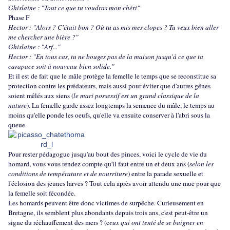
Ghislaine : "Tout ce que tu voudras mon chéri"
Phase F
Hector : "Alors ? C'était bon ? Où tu as mis mes clopes ? Tu veux bien aller
me chercher une bière ?"
Ghislaine : "Arf..."
Hector : "En tous cas, tu ne bouges pas de la maison jusqu'à ce que ta
carapace soit à nouveau bien solide."
Et il est de fait que le mâle protège la femelle le temps que se reconstitue sa
protection contre les prédateurs, mais aussi pour éviter que d'autres gênes
soient mêlés aux siens (
le mari possessif est un grand classique de la
nature
). La femelle garde assez longtemps la semence du mâle, le temps au
moins qu'elle ponde les oeufs, qu'elle va ensuite conserver à l'abri sous la
queue.
Pour rester pédagogue jusqu'au bout des pinces, voici le cycle de vie du
homard, vous vous rendez compte qu'il faut entre un et deux ans (
selon les
conditions de température et de nourriture
) entre la parade sexuelle et
l'éclosion des jeunes larves ? Tout cela après avoir attendu une mue pour que
la femelle soit fécondée.
Les homards peuvent être donc victimes de surpêche. Curieusement en
Bretagne, ils semblent plus abondants depuis trois ans, c'est peut-être un
signe du réchauffement des mers ? (c
eux qui ont tenté de se baigner en