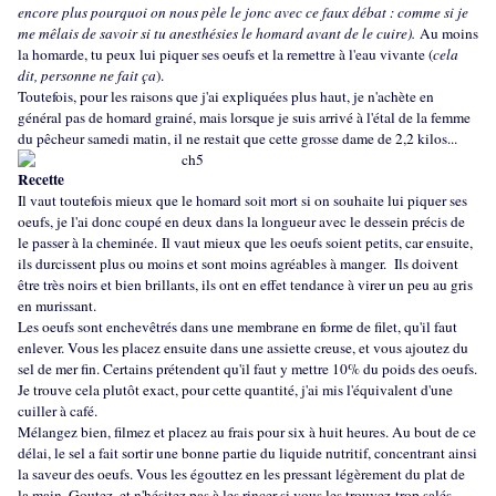
encore plus pourquoi on nous pèle le jonc avec ce faux débat : comme si je
me mêlais de savoir si tu anesthésies le homard avant de le cuire).
Au moins
la homarde, tu peux lui piquer ses oeufs et la remettre à l'eau vivante (
cela
dit, personne ne fait ça
).
Toutefois, pour les raisons que j'ai expliquées plus haut, je n'achète en
général pas de homard grainé, mais lorsque je suis arrivé à l'étal de la femme
du pêcheur samedi matin, il ne restait que cette grosse dame de 2,2 kilos...
Recette
Il vaut toutefois mieux que le homard soit mort si on souhaite lui piquer ses
oeufs, je l'ai donc coupé en deux dans la longueur avec le dessein précis de
le passer à la cheminée. Il vaut mieux que les oeufs soient petits, car ensuite,
ils durcissent plus ou moins et sont moins agréables à manger. Ils doivent
être très noirs et bien brillants, ils ont en effet tendance à virer un peu au gris
en murissant.
Les oeufs sont enchevêtrés dans une membrane en forme de filet, qu'il faut
enlever. Vous les placez ensuite dans une assiette creuse, et vous ajoutez du
sel de mer fin. Certains prétendent qu'il faut y mettre 10% du poids des oeufs.
Je trouve cela plutôt exact, pour cette quantité, j'ai mis l'équivalent d'une
cuiller à café.
Mélangez bien, filmez et placez au frais pour six à huit heures. Au bout de ce
délai, le sel a fait sortir une bonne partie du liquide nutritif, concentrant ainsi
la saveur des oeufs. Vous les égouttez en les pressant légèrement du plat de
la main. Goutez, et n'hésitez pas à les rincer si vous les trouvez trop salés.