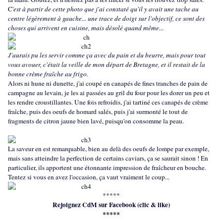
C'
est à partir de cette photo que j'ai constaté qu'il y avait une tache au
centre légèrement à gauche... une trace de doigt sur l'objectif, ce sont des
choses qui arrivent en cuisine, mais désolé quand même...
J'aurais pu les servir comme ça avec du pain et du beurre, mais pour tout
vous avouer, c'était la veille de mon départ de Bretagne, et il restait de la
bonne crème fraîche au frigo.
Alors ni hune ni dunette, j'ai coupé en canapés de fines tranches de pain de
campagne au levain, je les ai passées au gril du four pour les dorer un peu et
les rendre croustillantes. Une fois refroidis, j'ai tartiné ces canapés de crème
fraîche, puis des oeufs de homard salés, puis j'ai surmonté le tout de
fragments de citron jaune bien lavé, puisqu'on consomme la peau.
La saveur en est remarquable, bien au delà des oeufs de lompe par exemple,
mais sans atteindre la perfection de certains caviars, ça se saurait sinon ! En
particulier, ils apportent une étonnante impression de fraîcheur en bouche.
Tentez si vous en avez l'occasion, ça vaut vraiment le coup...
*****
Rejoignez CdM sur Facebook (clic & like)
*****