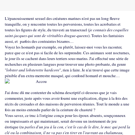
L'épanouissement sexuel des créatures marines n'est pas un long fleuve
tranquille, on y rencontre toutes les perversions, toutes les acrobaties et
toutes les figures de style, du travesti au transexuel (
je connais des coquilles
saint-jacques qui sont de véritables drague-queens
). Toutes les fantaisies
aussi, et parfois des contraintes bizarres…
Voyez les homards par exemple, ou plutôt, laissez-moi vous les raconter,
parce que ce n'est pas si facile de les surprendre. Ces animaux sont nocturnes,
le jour ils se cachent dans leurs terriers sous-marins. J'ai effectué une série de
recherches en plusieurs langues pour trouver une photo probante, du genre
"
lobster and lobsterette hardcore
", rien à faire. Je n'ai trouvé que cette image
pénible d'un extra-merrestre masqué, qui confond homard et mouche…
J'ai donc dû me contenter du schéma descriptif ci-dessous que je vais
commenter, juste après vous avoir fourni une explication, digne à la fois des
récits de croisades et des maisons de perversion réunies. Tout le monde a une
fois au moins entendu parler de la ceinture de chasteté ?
Vous savez, ce truc à l'origine conçu pour les époux absents, soupçonneux
ou impuissants et qui maintenant, serait devenu un instrument de jeu
érotique (
tu parles d'un jeu à la con, c'est le cas de le dire, le mec qui perd la
clé ou la combinaison, il ne va pas s'en tirer en l'ouvrant au chalumeau,