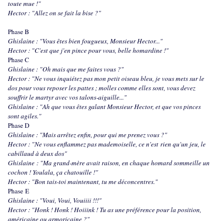
toute mue !"
Hector : "Allez on se fait la bise ?"
Phase B
Ghislaine : "Vous êtes bien fougueux, Monsieur Hector..."
Hector : "C'est que j'en pince pour vous, belle homardine !"
Phase C
Ghislaine : "Oh mais que me faites vous ?"
Hector : "Ne vous inquiétez pas mon petit oiseau bleu, je vous mets sur le
dos pour vous reposer les pattes ; molles comme elles sont, vous devez
souffrir le martyr avec vos talons-aiguille..."
Ghislaine : "Ah que vous êtes galant Monsieur Hector, et que vos pinces
sont agiles."
Phase D
Ghislaine : "Mais arrêtez enfin, pour qui me prenez vous ?"
Hector : "Ne vous enflammez pas mademoiselle, ce n'est rien qu'un jeu, le
cabillaud à deux dos"
Ghislaine : "Ma grand-mère avait raison, en chaque homard sommeille un
cochon ! Youlala, ça chatouille !"
Hector : "Bon tais-toi maintenant, tu me déconcentres."
Phase E
Ghislaine : "Voui, Voui, Vouiiii !!!"
Hector : "Honk ! Honk ! Hoiiink ! Tu as une préférence pour la position,
américaine ou armoricaine ?"