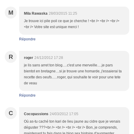
M
Mila Rawaska
28/03/2015 11:25
Je trouve ici pile poil ce que je cherche ! <br /> <br /> <br />
<br /> Votre site est unique merci !
Répondre
R
roger
24/12/2012 17:28
je lis sans arret ton blog.....c'est une merveille.....je pars
bientot en bretagne....si je trouve une homarde, j'essaierai ta
recette des oeufs......roger, qui souhaite te voir pour une tete
de veau
Répondre
C
Cocopassions
24/03/2012 17:05
Où as-tu caché ton kari de lieu jaune au cidre que je venais
déguster ???<br /> <br /> <br /> <br /> Bon, je comprends,
maintenant tu fais dans le blog sex histoire d'augmenter