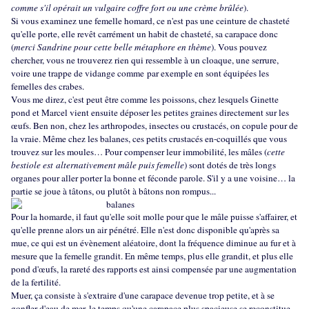
comme s'il opérait un vulgaire coffre fort ou une crème brûlée
).
Si vous examinez une femelle homard, ce n'est pas une ceinture de chasteté
qu'elle porte, elle revêt carrément un habit de chasteté, sa carapace donc
(
merci
Sandrine
pour cette belle métaphore en thème
). Vous pouvez
chercher, vous ne trouverez rien qui ressemble à un cloaque, une serrure,
voire une trappe de vidange comme
par exemple en sont équipées les
femelles des crabes.
Vous me direz, c'est peut être comme les poissons, chez lesquels Ginette
pond et Marcel vient ensuite déposer les petites graines directement sur les
œufs. Ben non, chez les arthropodes, insectes ou crustacés, on copule pour de
la vraie. Même chez
les balanes
, ces petits crustacés en-coquillés que vous
trouvez sur les moules… Pour compenser leur immobilité, les mâles (
cette
bestiole est alternativement mâle puis femelle
) sont dotés de très longs
organes pour aller porter la bonne et féconde parole. S'il y a une voisine… la
partie se joue à tâtons, ou plutôt à bâtons non rompus...
Pour la homarde, il faut qu'elle soit molle pour que le mâle puisse s'affairer, et
qu'elle prenne alors un air pénétré. Elle n'est donc disponible qu'après sa
mue, ce qui est un évènement aléatoire, dont la fréquence diminue au fur et à
mesure que la femelle grandit. En même temps, plus elle grandit, et plus elle
pond d'œufs, la rareté des rapports est ainsi compensée par une augmentation
de la fertilité.
Muer, ça consiste à s'extraire d'une carapace devenue trop petite, et à se
gonfler d'eau de mer, le temps qu'une carapace plus spacieuse se reconstitue