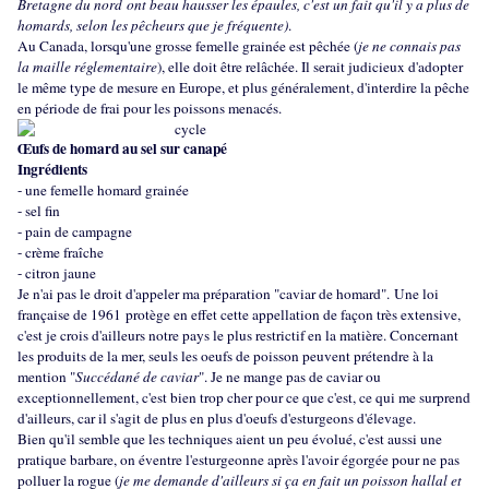
Bretagne du nord ont beau hausser les épaules, c'est un fait qu'il y a plus de
homards, selon les pêcheurs que je fréquente)
.
Au Canada, lorsqu'une grosse femelle grainée est pêchée (
je ne connais pas
la maille réglementaire
), elle doit être relâchée. Il serait judicieux d'adopter
le même type de mesure en Europe, et plus généralement, d'interdire la pêche
en période de frai pour les poissons menacés.
Œufs de homard au sel sur canapé
Ingrédients
- une femelle homard grainée
- sel fin
- pain de campagne
- crème fraîche
- citron jaune
Je n'ai pas le droit d'appeler ma préparation "caviar de homard". Une loi
française de 1961 protège en effet cette appellation de façon très extensive,
c'est je crois d'ailleurs notre pays le plus restrictif en la matière. Concernant
les produits de la mer, seuls les oeufs de poisson peuvent prétendre à la
mention "
Succédané de caviar
". Je ne mange pas de caviar ou
exceptionnellement, c'est bien trop cher pour ce que c'est, ce qui me surprend
d'ailleurs, car il s'agit de plus en plus d'oeufs d'esturgeons d'élevage.
Bien qu'il semble que les techniques aient un peu évolué, c'est aussi une
pratique barbare, on éventre l'esturgeonne après l'avoir égorgée pour ne pas
polluer la rogue (
je me demande d'ailleurs si ça en fait un poisson hallal et