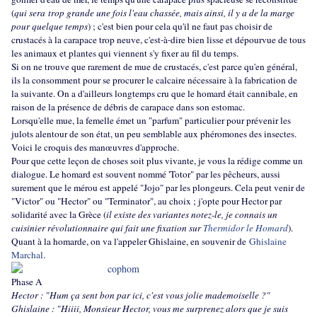
(
qui sera
trop grande une fois l'eau chassée, mais ainsi, il y a de la marge
pour quelque temps
) ; c'est bien pour cela qu'il ne faut pas choisir de
crustacés à la carapace trop neuve, c'est-à-dire bien lisse et dépourvue de tous
les animaux et plantes qui viennent s'y fixer au fil du temps.
Si on ne trouve que rarement de mue de crustacés, c'est parce qu'en général,
ils la consomment pour se procurer le calcaire nécessaire à la fabrication de
la suivante. On a d'ailleurs longtemps cru que le homard était cannibale, en
raison de la présence de débris de carapace dans son estomac.
Lorsqu'elle mue, la femelle émet un "parfum" particulier pour prévenir les
julots alentour de son état, un peu semblable aux phéromones des insectes.
Voici le croquis des manœuvres d'approche.
Pour que cette leçon de choses soit plus vivante, je vous la rédige comme un
dialogue. Le homard est souvent nommé 'Totor" par les pêcheurs, aussi
surement que le mérou est appelé "Jojo" par les plongeurs. Cela peut venir de
"Victor" ou "Hector" ou "Terminator", au choix ; j'opte pour Hector par
solidarité avec la Grèce (
il existe des variantes notez-le, je connais un
cuisinier révolutionnaire qui fait une fixation sur
Thermidor le Homard
).
Quant à la homarde, on va l'appeler Ghislaine, en souvenir de
Ghislaine
Marchal
.
Phase A
Hector : "Hum ça sent bon par ici, c'est vous jolie mademoiselle ?"
Ghislaine : "Hiiii, Monsieur Hector, vous me surprenez alors que je suis