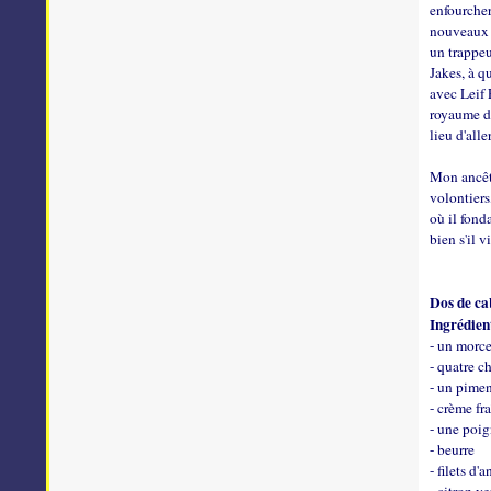
enfourcher
nouveaux v
un trappeu
Jakes, à q
avec Leif E
royaume de
lieu d'all
Mon ancêtr
volontiers
où il fond
bien s'il
Dos de cab
Ingrédien
- un morce
- quatre c
- un pimen
- crème fr
- une poig
- beurre
- filets d'