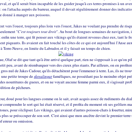
eval, et qu'il serait bien incapable de les guider jusqu'à ces terres promises à un aven
it : on l'attacha auprès du barreur, auquel il devait régulièrement donner des indicati
re donné à manger aux poissons.
ent vers l'ouest, toujours plus loin vers l'ouest, Jakes ne voulant pas prendre de risq
seulement "
C'est toujours tout droit
". Au bout de longues semaines de navigation, i
enfin une terre, qui fit penser aux vikings qu'ils étaient revenus chez eux, tant le fro
ent piquants. Ils avaient en fait touché les côtes de ce qui est aujourd'hui l'Anse au
 Terre-Neuve, en limite du Labrador, et il y faisait un temps de chien.
e, Olaf se dit que tant qu'à être arrivé quelque part, rien ne s'opposait à ce qu'on pil
petit peu, avant de réembarquer vers des cieux plus riants. Par ailleurs, on en profiter
 gros nul de Jakes Cadour, qu'ils détachèrent pour l'emmener à terre. Las, ils ne trou
n une petite troupe de
skrealingar
faméliques, ne possédant pas le moindre objet pré
es nourritures de gueux, et on ne voyait aucune femme parmi eux, il s'agissait pr
édition de pêcheurs.
ur, doué pour les langues comme on le sait, avait acquis assez de rudiments du dia
r comprendre le sort qui lui était réservé, et il profita du moment où ses geôliers m
tones, pour s'éclipser. Les vikings, qui avaient d'autres poisson-chats à fouetter, mire
s plus se préoccuper de son sort. C'est ainsi que mon ancêtre devint le premier terr
uf erreur ou omission.