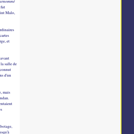
surnommé
 fut
int Malo,
rdinaires
cartes
rge, et
t avant
 la salle de
econnut
ins d'un
e, mais
endan.
entaient
es
abotage,
usqu'à