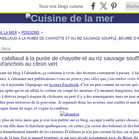
Tous nos blogs cuisine
DE LA MER
>
POISSONS
>
ABILLAUD À LA PURÉE DE CHAYOTTE ET AU RIZ SAUVAGE SOUFFLÉ, BEURRE D'
e 2014
cabillaud à la purée de chayotte et au riz sauvage souff
d'anchois au citron vert
nant un blog à l'abandon, ça continue à vivre, des lecteurs continuent à passer, à lai
es, à s'abonner aux publications (
vous ne pouvez pas râler que j'encombre votre b
, ou à rejoindre l'équipage sur
la page Facebook
. C'est un peu comme un navire qui 
ien après qu'on ait affalé la voilure ou coupé les moteurs. Ce moment dangereux, lo
 dériver jusqu'à risquer de s'échouer, au port il y a des remorqueurs, mais en rase me
ller pour retrouver de la gouverne.
Je reprends donc les avirons, une cuiller et une 
haque dame de nage, et vogue la cambuse.
 plus de trois mois que je n'ai rien publié sur ce blog, occupé à mille autres choses,
 ma fille dans la fraîcheur québequoise, où certes, j'ai croisé des baleines et des be
 formellement interdit de les cuisiner. D'ailleurs je n'ai pas cuisiné là-bas, ou si peu
ts de la mer. J'en ai mangé pourtant, je me suis régalé notamment avec du flétan, d