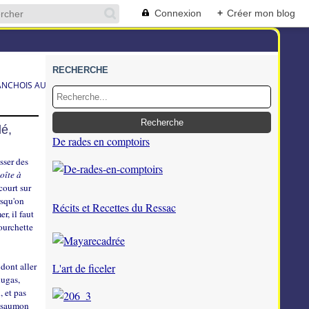
Connexion
+
Créer mon blog
RECHERCHE
ANCHOIS AU CITRON VERT
lé,
De rades en comptoirs
sser des
oîte à
court sur
rsqu'on
Récits et Recettes du Ressac
r, il faut
fourchette
 dont aller
L'art de ficeler
lugas,
, et pas
u saumon