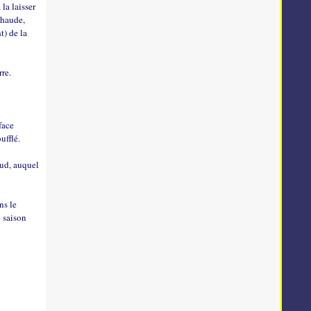
la laisser
chaude,
t) de la
re.
face
ufflé.
aud, auquel
ns le
e saison