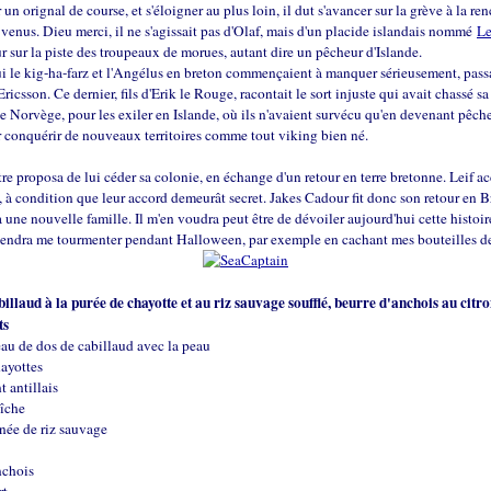
 un orignal de course, et s'éloigner au plus loin, il dut s'avancer sur la grève à la re
enus. Dieu merci, il ne s'agissait pas d'Olaf, mais d'un placide islandais nommé
Le
r sur la piste des troupeaux de morues, autant dire un pêcheur d'Islande.
ui le kig-ha-farz et l'Angélus en breton commençaient à manquer sérieusement, pass
ricsson. Ce dernier, fils d'Erik le Rouge, racontait le sort injuste qui avait chassé sa
 Norvège, pour les exiler en Islande, où ils n'avaient survécu qu'en devenant pêche
er conquérir de nouveaux territoires comme tout viking bien né.
e proposa de lui céder sa colonie, en échange d'un retour en terre bretonne. Leif a
, à condition que leur accord demeurât secret. Jakes Cadour fit donc son retour en B
a une nouvelle famille. Il m'en voudra peut être de dévoiler aujourd'hui cette histoir
 viendra me tourmenter pendant Halloween, par exemple en cachant mes bouteilles 
illaud à la purée de chayotte et au riz sauvage soufflé, beurre d'anchois au citro
ts
au de dos de cabillaud avec la peau
hayottes
t antillais
aîche
née de riz sauvage
anchois