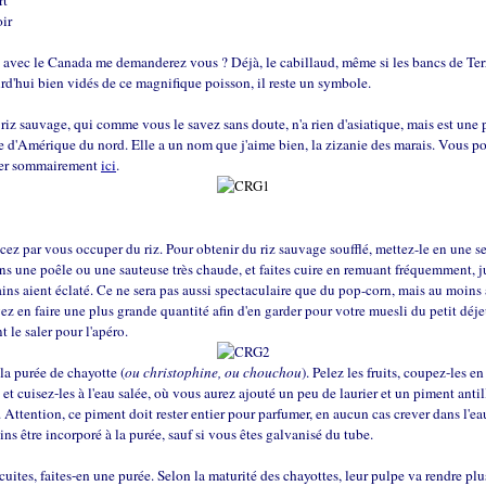
rt
oir
 avec le Canada me demanderez vous ? Déjà, le cabillaud, même si les bancs de Te
rd'hui bien vidés de ce magnifique poisson, il reste un symbole.
 riz sauvage, qui comme vous le savez sans doute, n'a rien d'asiatique, mais est une 
d'Amérique du nord. Elle a un nom que j'aime bien, la zizanie des marais. Vous p
er sommairement
ici
.
z par vous occuper du riz. Pour obtenir du riz sauvage soufflé, mettez-le en une s
s une poêle ou une sauteuse très chaude, et faites cuire en remuant fréquemment, j
ains aient éclaté. Ce ne sera pas aussi spectaculaire que du pop-corn, mais au moins 
z en faire une plus grande quantité afin d'en garder pour votre muesli du petit déje
 le saler pour l'apéro.
 la purée de chayotte (
ou christophine, ou chouchou
). Pelez les fruits, coupez-les en
et cuisez-les à l'eau salée, où vous aurez ajouté un peu de laurier et un piment antil
. Attention, ce piment doit rester entier pour parfumer, en aucun cas crever dans l'eau
ns être incorporé à la purée, sauf si vous êtes galvanisé du tube.
 cuites, faites-en une purée. Selon la maturité des chayottes, leur pulpe va rendre pl