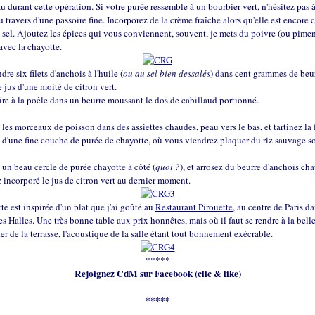
u durant cette opération. Si votre purée ressemble à un bourbier vert, n'hésitez pas à 
u travers d'une passoire fine. Incorporez de la crème fraîche alors qu'elle est encore 
le sel. Ajoutez les épices qui vous conviennent, souvent, je mets du poivre (ou pimen
avec la chayotte.
ndre six filets d'anchois à l'huile (
ou au sel bien dessalés
) dans cent grammes de beur
e jus d'une moité de citron vert.
uire à la poêle dans un beurre moussant le dos de cabillaud portionné.
 les morceaux de poisson dans des assiettes chaudes, peau vers le bas, et tartinez la 
 d'une fine couche de purée de chayotte, où vous viendrez plaquer du riz sauvage so
 un beau cercle de purée chayotte à côté (
quoi ?
), et arrosez du beurre d'anchois ch
 incorporé le jus de citron vert au dernier moment.
tte est inspirée d'un plat que j'ai goûté au
Restaurant Pirouette
, au centre de Paris da
es Halles. Une très bonne table aux prix honnêtes, mais où il faut se rendre à la bell
ter de la terrasse, l'acoustique de la salle étant tout bonnement exécrable.
*****
Rejoignez CdM sur Facebook (clic & like)
*****