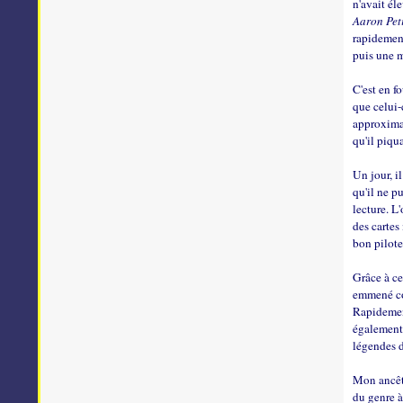
n'avait él
Aaron Peti
rapidement
puis une 
C'est en f
que celui-c
approximat
qu'il piqu
Un jour, i
qu'il ne p
lecture. L
des cartes
bon pilot
Grâce à ce
emmené com
Rapidemen
également 
légendes d
Mon ancêtr
du genre à