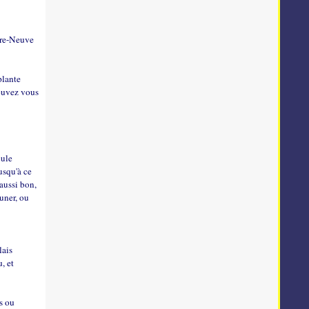
rre-Neuve
plante
ouvez vous
eule
usqu'à ce
aussi bon,
uner, ou
lais
, et
us ou