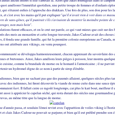
 n'aurait aucun intérêt si elle s'arrêtait là. Alors que Jakes fourrageait dans le campe
 quoi améliorer l'immédiat quotidien, une petite troupe de femmes et d'enfants éplo
, qui s'étaient enfuis à l'approche des drakkars. Une fois de plus, son don pour les l
x, et c'est avec les mains qu'il put expliquer "
qu'il n'avait rien à voir dans ce massa
uvre de sans-gênes, qu'il punirait s'ils s'avisaient de montrer la moindre pointe de 
arages, non mais hein
".
ulations furent efficaces, et on le crut sur parole, ce qui vaut mieux que cuit sur des 
s des mois au monastère et cette longue traversée, Jakes Cadour avait des choses 
s, il fonda une grande famille, qui fut la première colonie européenne au Canada, 
iens ont attribuée aux vikings, on verra pourquoi.
 communauté se développa harmonieusement, chacun apprenant du savoir-faire des c
nes et bretonnes. Ainsi, Jakes améliora leurs pièges à poisson, leur montra quelque
e cuisine, comme la brandade de morue ou le homard à l'armoricaine ; il ne parvint 
btenir un hydromel digne de ce nom à partir de sirop d'érable.
diennes, bien que ne sachant pas que des paumés allaient, quelques siècles plus tar
avec des indiennes, lui firent découvrir la viande de renne cuite dans une sauce épi
nommaient
kari
. Il fallait cuire ce ragoût longtemps, car plus le kari bout, meilleur il e
ent aussi à apprécier le capelan séché, qui resta durant des siècles une gourmandise 
neuvas, au même titre que la langue de morue.
e d'année passa, et soudain l'émoi revint avec l'apparition de voiles viking à l'hori
et et clair. Jakes Cadour ne pouvait se parjurer, et bien qu'il eut préféré prendre son 