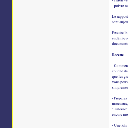
- citron ve
- poivre n
Le rapport
sont aujou
Ensuite le
endémique 
document
Recette
- Commence
couche dan
que les gr
vous pouve
simplement
- Préparez
morceaux, 
"lanterne"
encore moi
- Une fois