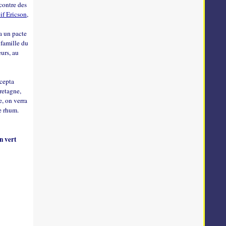
ncontre des
if Ericson
,
a un pacte
 famille du
urs, au
ccepta
retagne,
e, on verra
de rhum.
n vert