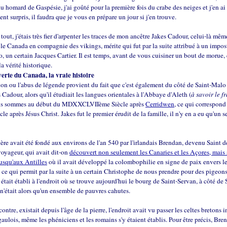
u homard de Gaspésie, j'ai goûté pour la première fois du crabe des neiges et j'en ai
nt surpris, il faudra que je vous en prépare un jour si j'en trouve.
 tout, j'étais très fier d'arpenter les traces de mon ancêtre Jakes Cadour, celui-là mêm
le Canada en compagnie des vikings, mérite qui fut par la suite attribué à un impos
, un certain Jacques Cartier. Il est temps, avant de vous cuisiner un bout de morue,
 la vérité historique.
erte du Canada, la vraie histoire
on ou l'abus de légende provient du fait que c'est également du côté de Saint-Malo 
s Cadour, alors qu'il étudiait les langues orientales à l'Abbaye d'Aleth (
à savoir le fr
ous sommes au début du MDXXCLVIIème Siècle après
Cerridwen
, ce qui correspond 
le après Jésus Christ. Jakes fut le premier érudit de la famille, il n'y en a eu qu'un 
re avait été fondé aux environs de l'an 540 par l'irlandais Brendan, devenu Saint de
oyageur, qui avait dit-on
découvert non seulement les Canaries et les Açores, mais s
usqu'aux Antilles
où il avait développé la colombophilie en signe de paix envers l
 ce qui permit par la suite à un certain Christophe de nous prendre pour des pigeons
était établi à l'endroit où se trouve aujourd'hui le bourg de Saint-Servan, à côté de 
n'était alors qu'un ensemble de pauvres cahutes.
ontre, existait depuis l'âge de la pierre, l'endroit avait vu passer les celtes bretons i
 gaulois, même les phéniciens et les romains s'y étaient établis. Pour être précis, Bre