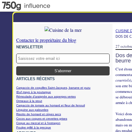
CUISINE 
DOS DE C
Contacter le propriétaire du blog
27 octobr
NEWSLETTER
Dos de 
beurre 
C'est éton
commentair
ARTICLES RÉCENTS
courriels
)
son erre b
Carpaccio de coquilles Saint-Jacques, banane et yuzu
commence à
Œuf mayo à la poutargue
se débroui
Rémoulade d'araignée aux asperges vertes
Ormeaux à la stout
armée à c
Carpaccio de tomate au homard et fleur de fenouil
Linguine aux palourdes
Voici donc
Risotto de homard et cèpes secs
abandonner
Cocos aux coques et crevettes grises
Coque au mezcal et à l'estragon
mais on m'a
Poulpe grillé à la grecque
des produi