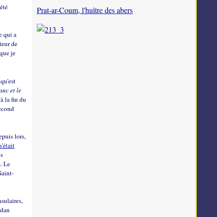
 été
Prat-ar-Coum, l'huître des abers
e qui a
teur de
 que je
qu'est
anc et le
à la fin du
second
puis lors,
'était
es
. Le
Saint-
nsulaires,
ndan