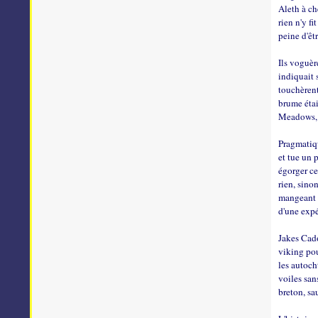
Aleth à ch
rien n'y f
peine d'êt
Ils voguèr
indiquait 
touchèrent 
brume étai
Meadows, à
Pragmatiqu
et tue un 
égorger ce
rien, sino
mangeant d
d'une exp
Jakes Cado
viking pou
les autoch
voiles san
breton, sa