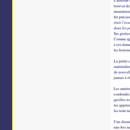
L'histoire
trouver de
montrèrent
fut précieu
était l'oe
dans les p
Ses gestic
Comme aprè
à ces dame
les histor
La petite
amérindien
de nouvell
jamais à o
Les amérin
confondre 
qu'elles 
lui apprir
les terre-
Une dizain
une fois n