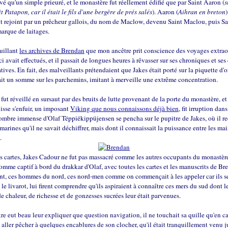
evé qu'un simple prieuré, et le monastère fut réellement édifié que par Saint Aaron (
t Patapon, car il était le fils d'une bergère de prés salés
). Aaron (
Aihran en breton
)
 rejoint par un prêcheur gallois, du nom de Maclow, devenu Saint Maclou, puis Sa
marque de laitages.
ouillant
les archives de Brendan
que mon ancêtre prit conscience des voyages extrao
i avait effectués, et il passait de longues heures à rêvasser sur ses chroniques et ses 
ives. En fait, des malveillants prétendaient que Jakes était porté sur la piquette d'o
ait un somme sur les parchemins, imitant à merveille une extrême concentration.
l fut réveillé en sursaut par des bruits de lutte provenant de la porte du monastère, e
uisse s'enfuir, un imposant
Viking que nous connaissons déjà bien
, fit irruption dans
'ombre immense d'Olaf Tëppiëkippüjensen se pencha sur le pupitre de Jakes, où il r
 marines qu'il ne savait déchiffrer, mais dont il connaissait la puissance entre les ma
e.
s cartes, Jakes Cadour ne fut pas massacré comme les autres occupants du monastèr
me captif à bord du drakkar d'Olaf, avec toutes les cartes et les manuscrits de Br
t, ces hommes du nord, ces nord-men comme on commençait à les appeler car ils s
le livarot, lui firent comprendre qu'ils aspiraient à connaître ces mers du sud dont l
e chaleur, de richesse et de gonzesses sucrées leur était parvenues.
e eut beau leur expliquer que question navigation, il ne touchait sa quille qu'en c
 aller pêcher à quelques encablures de son clocher, qu'il était tranquillement venu j