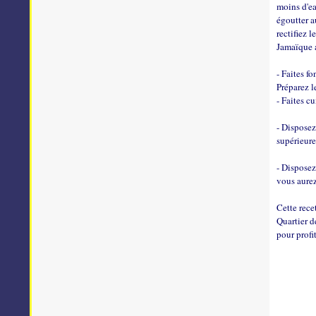
moins d'ea
égoutter a
rectifiez 
Jamaïque 
- Faites fo
Préparez l
- Faites c
- Disposez
supérieure
- Disposez
vous aurez
Cette rece
Quartier d
pour profi