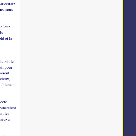
ir certain,
ons, sous
ue leur
ls
id et la
x
le, viole
ait pour
vèrent
cieux,
obablement
lecte
assacraient
nt les
e-neuva