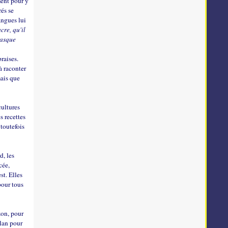
ment pour y
rés se
angues lui
cre, qu'il
casque
braises.
à raconter
mais que
ultures
s recettes
toutefois
d, les
cée,
st. Elles
pour tous
zon, pour
élan pour