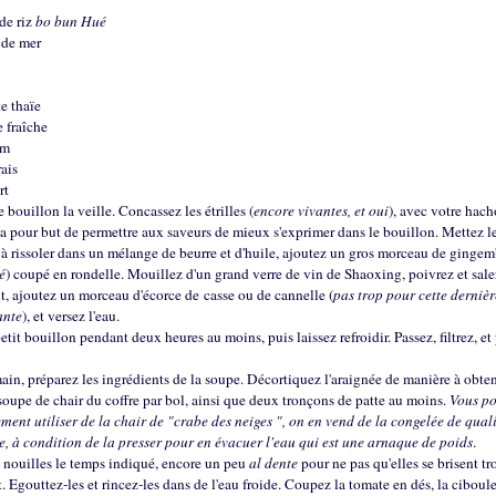
 de riz
bo
bun Hué
 de mer
te thaïe
e fraîche
am
rais
rt
e bouillon la veille. Concassez les étrilles (
encore vivantes, et oui
), avec votre hacho
a pour but de permettre aux saveurs de mieux s'exprimer dans le bouillon. Mettez l
à rissoler dans un mélange de beurre et d'huile, ajoutez un gros morceau de gingem
é
) coupé en rondelle. Mouillez d'un grand verre de vin de Shaoxing, poivrez et sale
t, ajoutez un morceau d'écorce de casse ou de cannelle (
pas trop pour cette dernièr
ante
), et versez l'eau.
etit bouillon pendant deux heures au moins, puis laissez refroidir. Passez, filtrez, et
in, préparez les ingrédients de la soupe. Décortiquez l'araignée de manière à obte
 soupe de chair du coffre par bol, ainsi que deux tronçons de patte au moins.
Vous p
ment utiliser de la chair de "crabe des neiges ", on en vend de la congelée de qual
e, à condition de la presser pour en évacuer l'eau qui est une arnaque de poids
.
s nouilles le temps indiqué, encore un peu
al dente
pour ne pas qu'elles se brisent tr
. Egouttez-les et rincez-les dans de l'eau froide. Coupez la tomate en dés, la ciboule