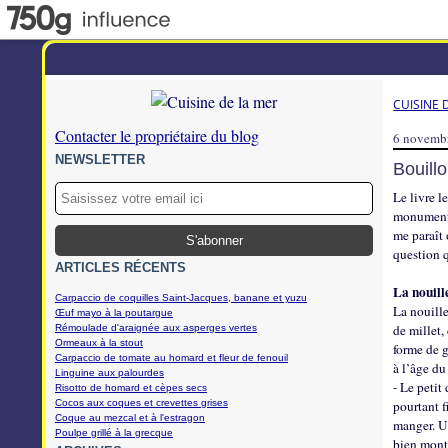
CUISINE 
Contacter le propriétaire du blog
6 novemb
NEWSLETTER
Bouillo
Le livre l
monument d
me paraît 
question q
ARTICLES RÉCENTS
La nouill
Carpaccio de coquilles Saint-Jacques, banane et yuzu
La nouille
Œuf mayo à la poutargue
de millet,
Rémoulade d'araignée aux asperges vertes
Ormeaux à la stout
forme de g
Carpaccio de tomate au homard et fleur de fenouil
à l’âge du
Linguine aux palourdes
- Le petit
Risotto de homard et cèpes secs
Cocos aux coques et crevettes grises
pourtant f
Coque au mezcal et à l'estragon
manger. Un
Poulpe grillé à la grecque
bien montr