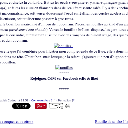
nçons, et ciselez la coriandre. Battez les oeufs (
vous pouvez y mettre quelques goutte
soja
), et faites les cuire en filaments dans de l'eau frémissante salée. Il y a deux tech
à ma connaissance, soit verser doucement l'oeuf en réalisant des cercles au-dessus 
de cuisson, soit utiliser une passoire à gros trous.
z le bouillon assaisonné d'un peu de nuoc-mam. Placez les nouilles au fond d'un gr
ement passé sous l'eau chaude
). Versez le bouillon brûlant, disposez les garnitures 
par la coriandre, et présentez aussitôt avec des tronçons de piment rouge, des quarti
rt, et du nuoc-mam.
recette que j'ai combinée pour illustrer mon compte-rendu de ce livre, elle a donc m
 dans ma tête. C'était bon, mais lorsque je la referai, j'ajouterai un peu d'oignon p
u bouillon.
*****
Rejoignez CdM sur Facebook (clic & like)
*****
atrick Cadour à 12:53 -
Commentaires [
…
]
- Permalien [
#
]
aux coques et au citron
Rouille de seiche à la