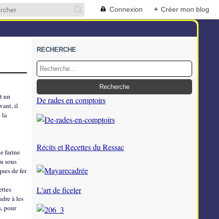
Connexion
+
Créer mon blog
RECHERCHE
st un
De rades en comptoirs
ant, il
 la
Récits et Recettes du Ressac
e farine
ou sous
ques de fer
ettes
L'art de ficeler
udre à les
s, pour