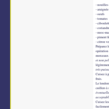
- nouilles
- araignée
- oeufs
- tomates
- ciboulet
- coriandr
- nuoc-m
- piment f
- citron ve
Préparez l
opération 
morceaux 
et non pel
légèremen
très puiss
Cuisez à p
frais.
Le lendema
cuillers à
éventuelle
acceptabl
Cuisez le
facilement