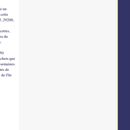
s
ai un
 cette
5, 29200,
cettes,
ba du
s.
150
ochers que
s semaines.
nts de
de l'île