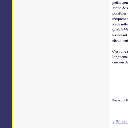
petits tro
sauce de 
possibles 
récipient 
Réchauffe
(
préalabl
terminant 
citron ve
C'est une 
longuement
cuisson d
Posté par P
Filini 