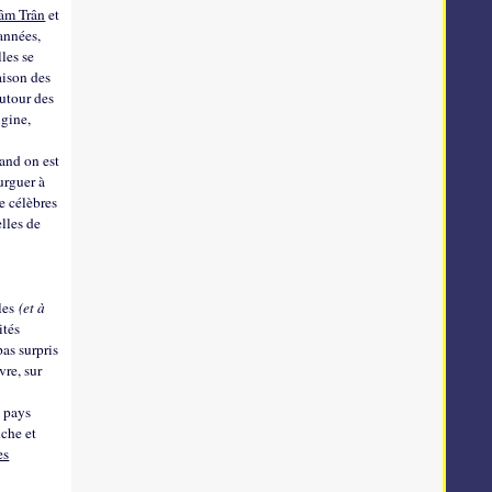
âm Trân
et
années,
lles se
aison des
autour des
igine,
uand on est
urguer à
de célèbres
elles de
les
(et à
ités
pas surpris
vre, sur
s pays
nche et
es