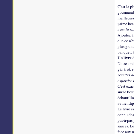
C'est la p
gourmand. 
meilleures
j'aime be
c'est la s
Ajoutez à 
que ce n'é
plus grand
banquet, à
Un livre d
Notre am
général, 
recettes o
expertise 
C'est exac
sur le bou
échantillo
authentiqu
Le livre e
connu des 
pas-à-pas 
sauces. Le
face aux r