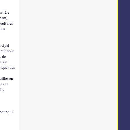
ontière
tnam),
 cultures
plus
e
incipal
urait pour
, de
s sur
riquer des
uilles en
les en
lle
 pour qui