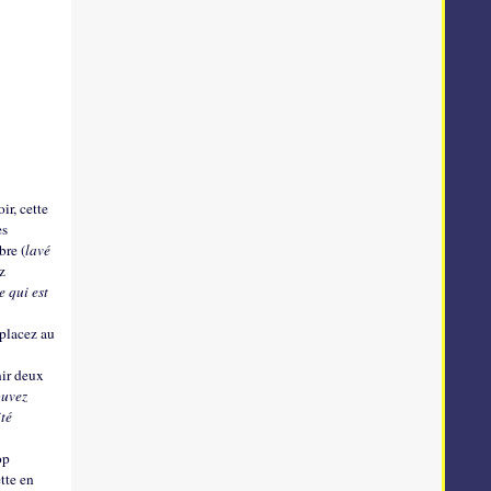
ir, cette
es
bre (
lavé
z
e qui est
 placez au
nir deux
ouvez
ité
op
tte en