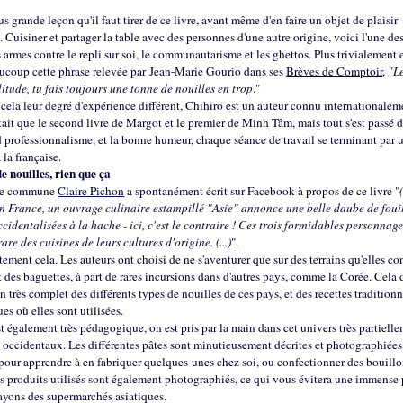
lus grande leçon qu'il faut tirer de ce livre, avant même d'en faire un objet de plaisir
Cuisiner et partager la table avec des personnes d'une autre origine, voici l'une de
 armes contre le repli sur soi, le communautarisme et les ghettos. Plus trivialement
aucoup cette phrase relevée par Jean-Marie Gourio dans ses
Brèves de Comptoir,
"
Le
olitude, tu fais toujours une tonne de nouilles en trop
."
cela leur degré d'expérience différent, Chihiro est un auteur connu internationalem
tait que le second livre de Margot et le premier de Minh Tâm, mais tout s'est passé d
 professionnalisme, et la bonne humeur, chaque séance de travail se terminant par 
 la française.
e nouilles, rien que ça
ie commune
Claire Pichon
a spontanément écrit sur Facebook à propos de ce livre "
en France, un ouvrage culinaire estampillé "Asie" annonce une belle daube de fouil
ccidentalisées à la hache - ici, c'est le contraire ! Ces trois formidables personnag
rare des cuisines de leurs cultures d'origine. (...)
".
tement cela. Les auteurs ont choisi de ne s'aventurer que sur des terrains qu'elles c
t des baguettes, à part de rares incursions dans d'autres pays, comme la Corée. Cela
n très complet des différents types de nouilles de ces pays, et des recettes traditionn
es où elles sont utilisées.
st également très pédagogique, on est pris par la main dans cet univers très partiell
occidentaux. Les différentes pâtes sont minutieusement décrites et photographiées, 
pour apprendre à en fabriquer quelques-unes chez soi, ou confectionner des bouillo
s produits utilisés sont également photographiés, ce qui vous évitera une immense 
ayons des supermarchés asiatiques.