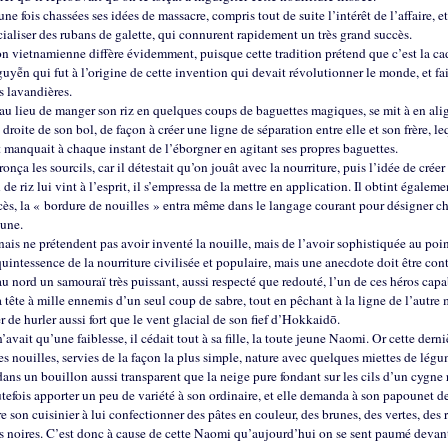
une fois chassées ses idées de massacre, compris tout de suite l’intérêt de l’affaire, et
aliser des rubans de galette, qui connurent rapidement un très grand succès.
on vietnamienne diffère évidemment, puisque cette tradition prétend que c’est la cad
uyễn qui fut à l’origine de cette invention qui devait révolutionner le monde, et fai
s lavandières.
 au lieu de manger son riz en quelques coups de baguettes magiques, se mit à en alig
a droite de son bol, de façon à créer une ligne de séparation entre elle et son frère, le
 manquait à chaque instant de l’éborgner en agitant ses propres baguettes.
ronça les sourcils, car il détestait qu’on jouât avec la nourriture, puis l’idée de créer
 de riz lui vint à l’esprit, il s’empressa de la mettre en application. Il obtint égaleme
cès, la « bordure de nouilles » entra même dans le langage courant pour désigner c
tune.
nais ne prétendent pas avoir inventé la nouille, mais de l’avoir sophistiquée au poi
quintessence de la nourriture civilisée et populaire, mais une anecdote doit être con
 au nord un samouraï très puissant, aussi respecté que redouté, l’un de ces héros cap
a tête à mille ennemis d’un seul coup de sabre, tout en pêchant à la ligne de l’autre 
er de hurler aussi fort que le vent glacial de son fief d’Hokkaidō.
’avait qu’une faiblesse, il cédait tout à sa fille, la toute jeune Naomi. Or cette derni
des nouilles, servies de la façon la plus simple, nature avec quelques miettes de lég
ans un bouillon aussi transparent que la neige pure fondant sur les cils d’un cygne 
tefois apporter un peu de variété à son ordinaire, et elle demanda à son papounet d
e son cuisinier à lui confectionner des pâtes en couleur, des brunes, des vertes, des 
es noires. C’est donc à cause de cette Naomi qu’aujourd’hui on se sent paumé devan