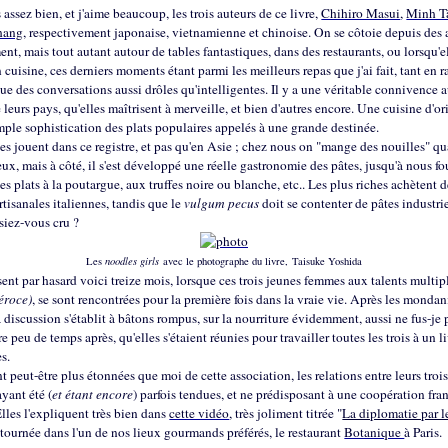
 assez bien, et j'aime beaucoup, les trois auteurs de ce livre,
Chihiro Masui
,
Minh T
hang
, respectivement japonaise, vietnamienne et chinoise. On se côtoie depuis des 
ent, mais tout autant autour de tables fantastiques, dans des restaurants, ou lorsqu'e
 cuisine, ces derniers moments étant parmi les meilleurs repas que j'ai fait, tant en r
que des conversations aussi drôles qu'intelligentes. Il y a une véritable connivence 
 leurs pays, qu'elles maîtrisent à merveille, et bien d'autres encore. Une cuisine d'or
mple sophistication des plats populaires appelés à une grande destinée.
es jouent dans ce registre, et pas qu'en Asie ; chez nous on "mange des nouilles" q
x, mais à côté, il s'est développé une réelle gastronomie des pâtes, jusqu'à nous fo
des plats à la poutargue, aux truffes noire ou blanche, etc.. Les plus riches achètent 
tisanales italiennes, tandis que le
vulgum pecus
doit se contenter de pâtes industri
ssiez-vous cru ?
Les
noodles girls
avec le photographe du livre, Taisuke Yoshida
ésent par hasard voici treize mois, lorsque ces trois jeunes femmes aux talents multip
féroce)
, se sont rencontrées pour la première fois dans la vraie vie. Après les mondan
a discussion s'établit à bâtons rompus, sur la nourriture évidemment, aussi ne fus-je 
e peu de temps après, qu'elles s'étaient réunies pour travailler toutes les trois à un li
es.
nt peut-être plus étonnées que moi de cette association, les relations entre leurs troi
ayant été (
et étant encore
) parfois tendues, et ne prédisposant à une coopération fra
lles l'expliquent très bien dans
cette vidéo
, très joliment titrée "
La diplomatie par l
 tournée dans l'un de nos lieux gourmands préférés, le restaurant
Botanique
à Paris.