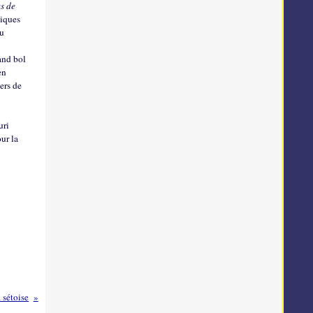
s de
niques
du
and bol
en
ers de
uri
our la
 sétoise