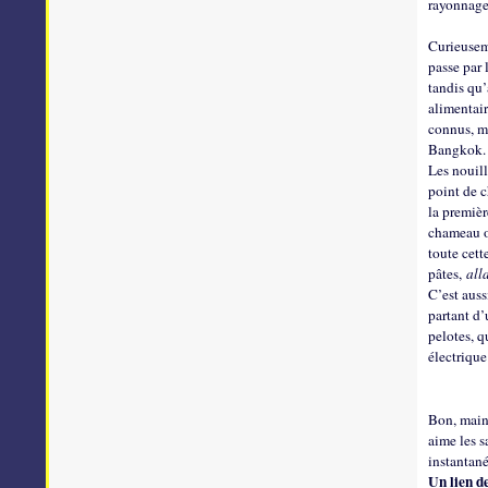
rayonnage
Curieuseme
passe par 
tandis qu’
alimentair
connus, ma
Bangkok.
Les nouill
point de c
la premièr
chameau ou
toute cett
pâtes,
all
C’est auss
partant d’
pelotes, q
électrique
Bon, maint
aime les s
instantané
Un lien d