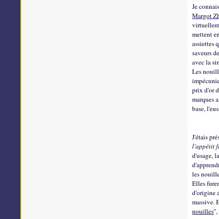
Je connais
Margot Z
virtuellem
mettent en
assiettes 
saveurs de
avec la si
Les nouill
impécunieu
prix d'or 
marques ar
base, l'eu
J'étais pr
l'appétit 
d'usage, l
d'apprendr
les nouill
Elles fure
d'origine 
massive. E
nouilles
",