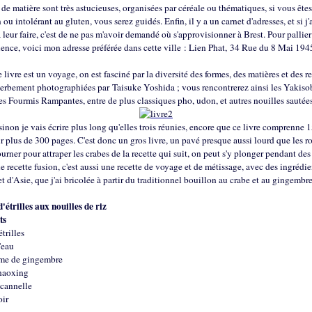
 de matière sont très astucieuses, organisées par céréale ou thématiques, si vous ête
 ou intolérant au gluten, vous serez guidés. Enfin, il y a un carnet d'adresses, et si j'
 leur faire, c'est de ne pas m'avoir demandé où s'approvisionner à Brest. Pour pallier
ence, voici mon adresse préférée dans cette ville : Lien Phat, 34 Rue du 8 Mai 194
e livre est un voyage, on est fasciné par la diversité des formes, des matières et des re
perbement photographiées par Taisuke Yoshida ; vous rencontrerez ainsi les Yakiso
les Fourmis Rampantes, entre de plus classiques pho, udon, et autres nouilles sautée
à sinon je vais écrire plus long qu'elles trois réunies, encore que ce livre comprenne 
ur plus de 300 pages. C'est donc un gros livre, un pavé presque aussi lourd que les r
tourner pour attraper les crabes de la recette qui suit, on peut s'y plonger pendant de
e recette fusion, c'est aussi une recette de voyage et de métissage, avec des ingrédie
t d'Asie, que j'ai bricolée à partir du traditionnel bouillon au crabe et au gingembre 
'étrilles aux nouilles de riz
ts
étrilles
d'eau
ome de gingembre
Shaoxing
 cannelle
oir