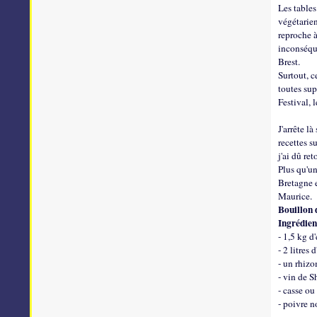
Les tables
végétarien
reproche à
inconséqu
Brest.
Surtout, c
toutes su
Festival, 
J'arrête l
recettes s
j'ai dû re
Plus qu'un
Bretagne e
Maurice.
Bouillon d
Ingrédien
- 1,5 kg d'
- 2 litres 
- un rhiz
- vin de 
- casse ou
- poivre n