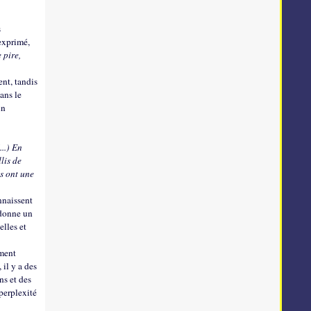
s
 exprimé,
 pire,
ent, tandis
ans le
un
(...) En
lis de
e
s ont une
onnaissent
 donne un
elles et
ement
il y a des
ns et des
perplexité