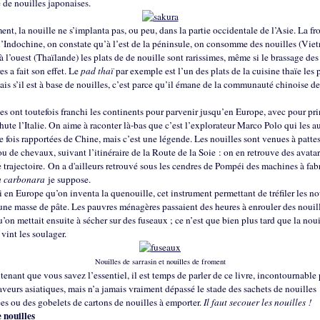
 de nouilles japonaises.
nt, la nouille ne s’implanta pas, ou peu, dans la partie occidentale de l’Asie. La fr
l’Indochine, on constate qu’à l’est de la péninsule, on consomme des nouilles (Vie
à l’ouest (Thaïlande) les plats de de nouille sont rarissimes, même si le brassage des
es a fait son effet. Le
pad thaï
par exemple est l’un des plats de la cuisine thaïe les 
is s’il est à base de nouilles, c’est parce qu’il émane de la communauté chinoise d
es ont toutefois franchi les continents pour parvenir jusqu’en Europe, avec pour pr
hute l’Italie. On aime à raconter là-bas que c’est l’explorateur Marco Polo qui les a
e fois rapportées de Chine, mais c’est une légende. Les nouilles sont venues à pattes
 de chevaux, suivant l’itinéraire de la Route de la Soie : on en retrouve des avatar
e trajectoire. On a d'ailleurs retrouvé sous les cendres de Pompéi des machines à fab
a carbonara
je suppose.
i en Europe qu’on inventa la quenouille, cet instrument permettant de tréfiler les no
une masse de pâte. Les pauvres ménagères passaient des heures à enrouler des nouil
u’on mettait ensuite à sécher sur des fuseaux ; ce n’est que bien plus tard que la noui
 vint les soulager.
Nouilles de sarrasin et nouilles de froment
enant que vous savez l’essentiel, il est temps de parler de ce livre, incontournable
aveurs asiatiques, mais n’a jamais vraiment dépassé le stade des sachets de nouilles
es ou des gobelets de cartons de nouilles à emporter.
Il faut secouer les nouilles !
e nouilles