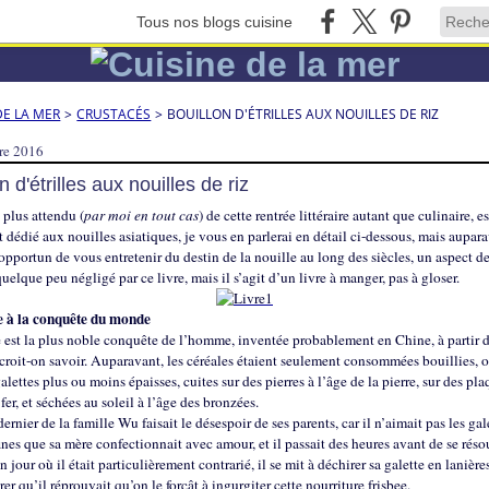
Tous nos blogs cuisine
DE LA MER
>
CRUSTACÉS
>
BOUILLON D'ÉTRILLES AUX NOUILLES DE RIZ
re 2016
n d'étrilles aux nouilles de riz
e plus attendu (
par moi en tout cas
) de cette rentrée littéraire autant que culinaire, e
édié aux nouilles asiatiques, je vous en parlerai en détail ci-dessous, mais auparav
opportun de vous entretenir du destin de la nouille au long des siècles, un aspect de
uelque peu négligé par ce livre, mais il s’agit d’un livre à manger, pas à gloser.
e à la conquête du monde
 est la plus noble conquête de l’homme, inventée probablement en Chine, à partir d
 croit-on savoir. Auparavant, les céréales étaient seulement consommées bouillies, 
alettes plus ou moins épaisses, cuites sur des pierres à l’âge de la pierre, sur des pla
 fer, et séchées au soleil à l’âge des bronzées.
 dernier de la famille Wu faisait le désespoir de ses parents, car il n’aimait pas les gal
ines que sa mère confectionnait avec amour, et il passait des heures avant de se réso
 jour où il était particulièrement contrarié, il se mit à déchirer sa galette en lanière
er qu’il réprouvait qu’on le forçât à ingurgiter cette nourriture frisbee.