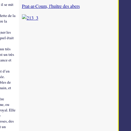
 il se mit
Prat-ar-Coum, l'huître des abers
ette de la
re la
ner les
quel était
 un très
nt un très
hance et
nt d’en
tée.
ables de
main, et
ère
ume, ou
royal. Elle
e
roses, des
t un