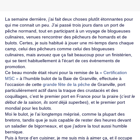
La semaine dernière, j’ai fait deux choses plutôt étonnantes pour
qui me connait un peu. J’ai passé trois jours dans un port de
pêche normand, tout en participant à un voyage de blogueuses
culinaires, venues rencontrer des pêcheurs de homards et de
bulots. Certes, je suis habitué à jouer une mi-temps dans chaque
camp, celui des pêcheurs comme celui des blogueuses
culinaires, mais avouez que ça fait beaucoup pour un finistérien,
qui se tient habituellement à l'écart de ces évènements de
promotion.
Ce beau monde était réuni pour la remise de la
« Certification
MSC »
à l’humble bulot de la Baie de Granville, effectuée à
l’occasion de cette
grande fête de la pêche
de Granville, port
particulièrement actif dans la traque des crustacés et des
coquillages, c’est le premier port en France pour la praire (
c’est le
début de la saison, ils sont déjà superbes
), et le premier port
mondial pour les bulots.
Moi le bulot, je l’ai longtemps méprisé, comme la plupart des
bretons, tandis que je suis capable de rester des heures devant
un saladier de bigorneaux, et que j’adore la tout aussi humble
bernique.
Puis à force d’en cuisiner, je me suis mis à aimer ça, et il occupe