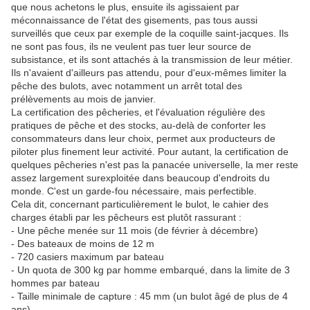
que nous achetons le plus, ensuite ils agissaient par
méconnaissance de l'état des gisements, pas tous aussi
surveillés que ceux par exemple de la coquille saint-jacques. Ils
ne sont pas fous, ils ne veulent pas tuer leur source de
subsistance, et ils sont attachés à la transmission de leur métier.
Ils n'avaient d'ailleurs pas attendu, pour d'eux-mêmes limiter la
pêche des bulots, avec notamment un arrêt total des
prélèvements au mois de janvier.
La certification des pêcheries, et l'évaluation régulière des
pratiques de pêche et des stocks, au-delà de conforter les
consommateurs dans leur choix, permet aux producteurs de
piloter plus finement leur activité. Pour autant, la certification de
quelques pêcheries n'est pas la panacée universelle, la mer reste
assez largement surexploitée dans beaucoup d'endroits du
monde. C'est un garde-fou nécessaire, mais perfectible.
Cela dit, concernant particulièrement le bulot, le cahier des
charges établi par les pêcheurs est plutôt rassurant :
- Une pêche menée sur 11 mois (de février à décembre)
- Des bateaux de moins de 12 m
- 720 casiers maximum par bateau
- Un quota de 300 kg par homme embarqué, dans la limite de 3
hommes par bateau
- Taille minimale de capture : 45 mm (un bulot âgé de plus de 4
ans)