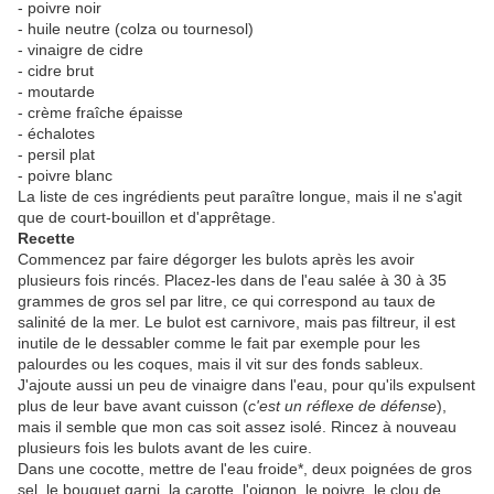
- poivre noir
- huile neutre (colza ou tournesol)
- vinaigre de cidre
- cidre brut
- moutarde
- crème fraîche épaisse
- échalotes
- persil plat
- poivre blanc
La liste de ces ingrédients peut paraître longue, mais il ne s'agit
que de court-bouillon et d'apprêtage.
Recette
Commencez par faire dégorger les bulots après les avoir
plusieurs fois rincés. Placez-les dans de l'eau salée à 30 à 35
grammes de gros sel par litre, ce qui correspond au taux de
salinité de la mer. Le bulot est carnivore, mais pas filtreur, il est
inutile de le dessabler comme le fait par exemple pour les
palourdes ou les coques, mais il vit sur des fonds sableux.
J'ajoute aussi un peu de vinaigre dans l'eau, pour qu'ils expulsent
plus de leur bave avant cuisson (
c'est un réflexe de défense
),
mais il semble que mon cas soit assez isolé. Rincez à nouveau
plusieurs fois les bulots avant de les cuire.
Dans une cocotte, mettre de l'eau froide*, deux poignées de gros
sel, le bouquet garni, la carotte, l'oignon, le poivre, le clou de