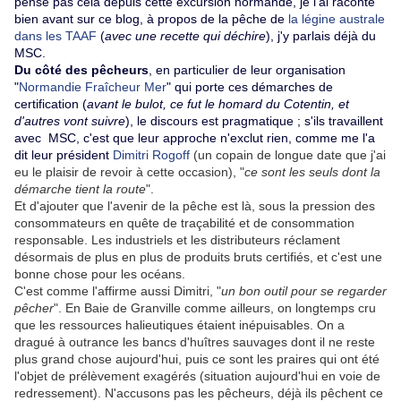
pense pas cela depuis cette excursion normande, je l'ai raconté
bien avant sur ce blog, à propos de la pêche de
la légine australe
dans les TAAF
(
avec une recette qui déchire
), j'y parlais déjà du
MSC.
Du côté des pêcheurs
, en particulier de leur organisation
"
Normandie Fraîcheur Mer
" qui porte ces démarches de
certification (
avant le bulot, ce fut le homard du Cotentin, et
d'autres vont suivre
), le discours est pragmatique ; s'ils travaillent
avec MSC, c'est que leur approche n'exclut rien, comme me l'a
dit leur président
Dimitri Rogoff
(un copain de longue date que j'ai
eu le plaisir de revoir à cette occasion), "
ce sont les seuls dont la
démarche tient la route
".
Et d'ajouter que l'avenir de la pêche est là, sous la pression des
consommateurs en quête de traçabilité et de consommation
responsable. Les industriels et les distributeurs réclament
désormais de plus en plus de produits bruts certifiés, et c'est une
bonne chose pour les océans.
C'est comme l'affirme aussi Dimitri, "
un bon outil pour se regarder
pêcher
". En Baie de Granville comme ailleurs, on longtemps cru
que les ressources halieutiques étaient inépuisables. On a
dragué à outrance les bancs d'huîtres sauvages dont il ne reste
plus grand chose aujourd'hui, puis ce sont les praires qui ont été
l'objet de prélèvement exagérés (situation aujourd'hui en voie de
redressement). N'accusons pas les pêcheurs, déjà ils pêchent ce