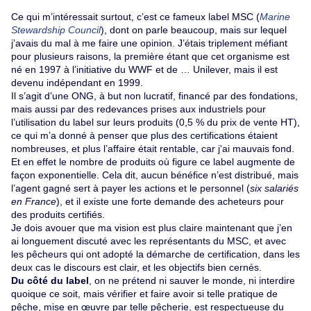
Ce qui m’intéressait surtout, c’est ce fameux label MSC (
Marine
Stewardship Council
), dont on parle beaucoup, mais sur lequel
j’avais du mal à me faire une opinion. J’étais triplement méfiant
pour plusieurs raisons, la première étant que cet organisme est
né en 1997 à l’initiative du WWF et de … Unilever, mais il est
devenu indépendant en 1999.
Il s’agit d’une ONG, à but non lucratif, financé par des fondations,
mais aussi par des redevances prises aux industriels pour
l’utilisation du label sur leurs produits (0,5 % du prix de vente HT),
ce qui m’a donné à penser que plus des certifications étaient
nombreuses, et plus l’affaire était rentable, car j'ai mauvais fond.
Et en effet le nombre de produits où figure ce label augmente de
façon exponentielle. Cela dit, aucun bénéfice n’est distribué, mais
l’agent gagné sert à payer les actions et le personnel (
six salariés
en France
), et il existe une forte demande des acheteurs pour
des produits certifiés.
Je dois avouer que ma vision est plus claire maintenant que j’en
ai longuement discuté avec les représentants du MSC, et avec
les pêcheurs qui ont adopté la démarche de certification, dans les
deux cas le discours est clair, et les objectifs bien cernés.
Du côté du label
, on ne prétend ni sauver le monde, ni interdire
quoique ce soit, mais vérifier et faire avoir si telle pratique de
pêche, mise en œuvre par telle pêcherie, est respectueuse du