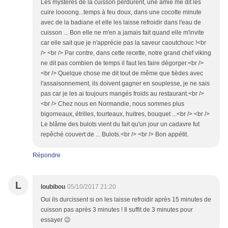
Les mystères de la cuisson perdurent, une amie me dit les
cuire loooong...temps à feu doux, dans une cocotte minute
avec de la badiane et elle les laisse refroidir dans l'eau de
cuisson ... Bon elle ne m'en a jamais fait quand elle m'invite
car elle sait que je n'apprécie pas la saveur caoutchouc !<br
/> <br /> Par contre, dans cette recette, notre grand chef viking
ne dit pas combien de temps il faut les faire dégorger.<br />
<br /> Quelque chose me dit tout de même que tièdes avec
l'assaisonnement, ils doivent gagner en souplesse, je ne sais
pas car je les ai toujours mangés froids au restaurant.<br />
<br /> Chez nous en Normandie, nous sommes plus
bigorneaux, étrilles, tourteaux, huitres, bouquet ...<br /> <br />
Le blâme des bulots vient du fait qu'un jour un cadavre fut
repêché couvert de ... Bulots.<br /> <br /> Bon appétit.
Répondre
L
loubibou
05/10/2017 21:20
Oui ils durcissent si on les laisse refroidir après 15 minutes de
cuisson pas après 3 minutes ! Il suffit de 3 minutes pour
essayer 😉