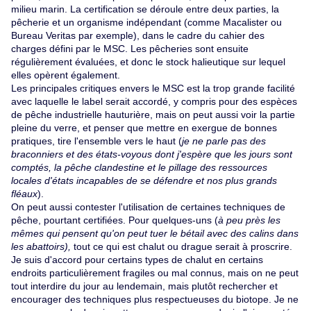
milieu marin. La certification se déroule entre deux parties, la
pêcherie et un organisme indépendant (comme Macalister ou
Bureau Veritas par exemple), dans le cadre du cahier des
charges défini par le MSC. Les pêcheries sont ensuite
régulièrement évaluées, et donc le stock halieutique sur lequel
elles opèrent également.
Les principales critiques envers le MSC est la trop grande facilité
avec laquelle le label serait accordé, y compris pour des espèces
de pêche industrielle hauturière, mais on peut aussi voir la partie
pleine du verre, et penser que mettre en exergue de bonnes
pratiques, tire l'ensemble vers le haut (
je ne parle pas des
braconniers et des états-voyous dont j'espère que les jours sont
comptés, la pêche clandestine et le pillage des ressources
locales d'états incapables de se défendre et nos plus grands
fléaux
).
On peut aussi contester l'utilisation de certaines techniques de
pêche, pourtant certifiées. Pour quelques-uns (
à peu près les
mêmes qui pensent qu'on peut tuer le bétail avec des calins dans
les abattoirs),
tout ce qui est chalut ou drague serait à proscrire.
Je suis d'accord pour certains types de chalut en certains
endroits particulièrement fragiles ou mal connus, mais on ne peut
tout interdire du jour au lendemain, mais plutôt rechercher et
encourager des techniques plus respectueuses du biotope. Je ne