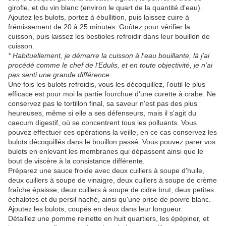
girofle, et du vin blanc (environ le quart de la quantité d'eau).
Ajoutez les bulots, portez à ébullition, puis laissez cuire à
frémissement de 20 à 25 minutes. Goûtez pour vérifier la
cuisson, puis laissez les bestioles refroidir dans leur bouillon de
cuisson.
* Habituellement, je démarre la cuisson à l'eau bouillante, là j'ai
procédé comme le chef de l'Edulis, et en toute objectivité, je n'ai
pas senti une grande différence.
Une fois les bulots refroidis, vous les décoquillez, l'outil le plus
efficace est pour moi la partie fourchue d'une curette à crabe. Ne
conservez pas le tortillon final, sa saveur n'est pas des plus
heureuses, même si elle a ses défenseurs, mais il s'agit du
caecum digestif, où se concentrent tous les polluants. Vous
pouvez effectuer ces opérations la veille, en ce cas conservez les
bulots décoquillés dans le bouillon passé. Vous pouvez parer vos
bulots en enlevant les membranes qui dépassent ainsi que le
bout de viscère à la consistance différente.
Préparez une sauce froide avec deux cuillers à soupe d'huile,
deux cuillers à soupe de vinaigre, deux cuillers à soupe de crème
fraîche épaisse, deux cuillers à soupe de cidre brut, deux petites
échalotes et du persil haché, ainsi qu'une prise de poivre blanc.
Ajoutez les bulots, coupés en deux dans leur longueur.
Détaillez une pomme reinette en huit quartiers, les épépiner, et