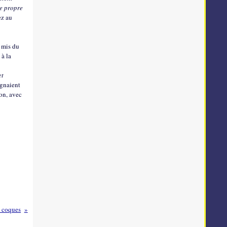
re propre
ez au
i mis du
 à la
…
et
ignaient
son, avec
x coques