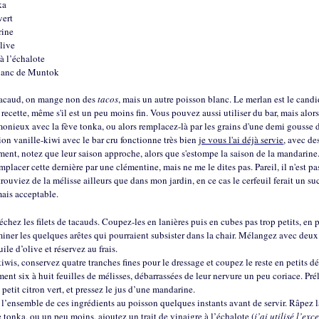
ka
vert
rine
olive
 à l’échalote
blanc de Muntok
tacaud, on mange non des
tacos
, mais un autre poisson blanc. Le merlan est le candi
 recette, même s'il est un peu moins fin. Vous pouvez aussi utiliser du bar, mais alor
monieux avec la fève tonka, ou alors remplacez-là par les grains d'une demi gousse d
ion vanille-kiwi avec le bar cru fonctionne très bien
je vous l'ai déjà servie
, avec des
ent, notez que leur saison approche, alors que s'estompe la saison de la mandarine
placer cette dernière par une clémentine, mais ne me le dites pas. Pareil, il n'est p
rouviez de la mélisse ailleurs que dans mon jardin, en ce cas le cerfeuil ferait un s
ais acceptable.
échez les filets de tacauds. Coupez-les en lanières puis en cubes pas trop petits, en 
miner les quelques arêtes qui pourraient subsister dans la chair. Mélangez avec deux 
ile d’olive et réservez au frais.
kiwis, conservez quatre tranches fines pour le dressage et coupez le reste en petits d
ment six à huit feuilles de mélisses, débarrassées de leur nervure un peu coriace. Pré
 petit citron vert, et pressez le jus d’une mandarine.
’ensemble de ces ingrédients au poisson quelques instants avant de servir. Râpez l
 tonka, ou un peu moins, ajoutez un trait de vinaigre à l’échalote (
j’ai utilisé l’exc