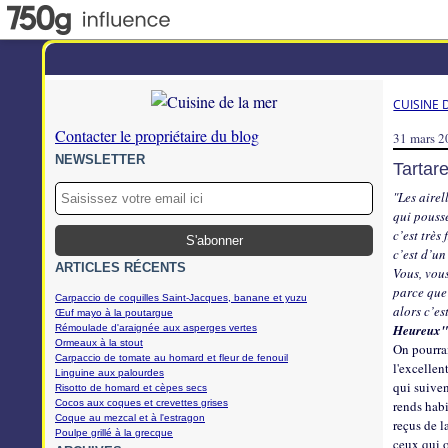
CUISINE 
Contacter le propriétaire du blog
31 mars 
NEWSLETTER
Tartar
"Les airel
qui pousse
c’est très
c’est d’un
ARTICLES RÉCENTS
Vous, vou
parce que
Carpaccio de coquilles Saint-Jacques, banane et yuzu
alors c’e
Œuf mayo à la poutargue
Heureux
Rémoulade d'araignée aux asperges vertes
Ormeaux à la stout
On pourrai
Carpaccio de tomate au homard et fleur de fenouil
l'excellen
Linguine aux palourdes
qui suiven
Risotto de homard et cèpes secs
Cocos aux coques et crevettes grises
rends habi
Coque au mezcal et à l'estragon
reçus de l
Poulpe grillé à la grecque
ceux qui 