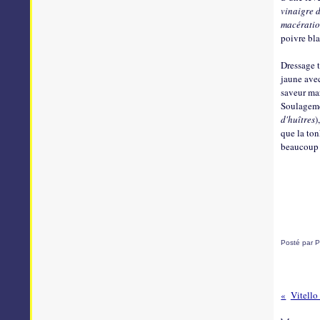
vinaigre d
macération
poivre bl
Dressage t
jaune avec
saveur mar
Soulagem
d'huîtres
)
que la ton
beaucoup d
Posté par P
Vitello