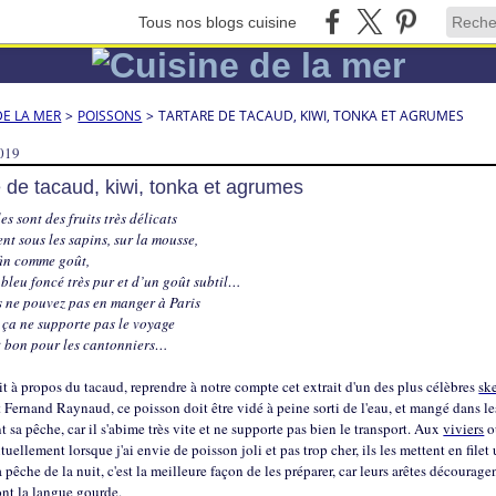
Tous nos blogs cuisine
DE LA MER
>
POISSONS
>
TARTARE DE TACAUD, KIWI, TONKA ET AGRUMES
2019
e de tacaud, kiwi, tonka et agrumes
les sont des fruits très délicats
nt sous les sapins, sur la mousse,
 fin comme goût,
 bleu foncé très pur et d’un goût subtil…
s ne pouvez pas en manger à Paris
 ça ne supporte pas le voyage
st bon pour les cantonniers…
"
t à propos du tacaud, reprendre à notre compte cet extrait d'un des plus célèbres
sk
t Fernand Raynaud, ce poisson doit être vidé à peine sorti de l'eau, et mangé dans l
t sa pêche, car il s'abime très vite et ne supporte pas bien le transport. Aux
viviers
o
tuellement lorsque j'ai envie de poisson joli et pas trop cher, ils les mettent en filet 
a pêche de la nuit, c'est la meilleure façon de les préparer, car leurs arêtes décourag
ont la langue gourde.