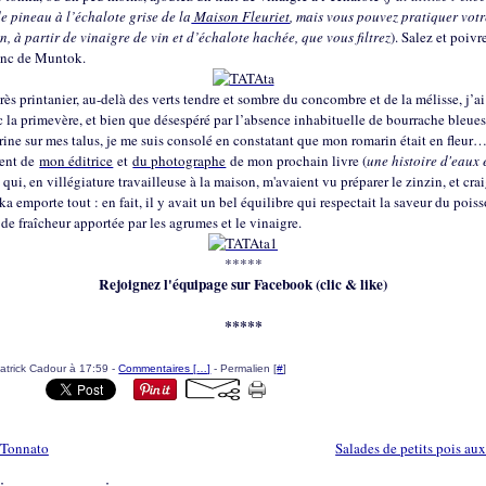
e pineau à l’échalote grise de la
Maison Fleuriet
, mais vous pouvez pratiquer vot
, à partir de vinaigre de vin et d’échalote hachée, que vous filtrez
). Salez et poivr
anc de Muntok.
rès printanier, au-delà des verts tendre et sombre du concombre et de la mélisse, j’a
 la primevère, et bien que désespéré par l’absence inhabituelle de bourrache bleues
ine sur mes talus, je me suis consolé en constatant que mon romarin était en fleur
ent de
mon éditrice
et
du photographe
de mon prochain livre (
une histoire d'eaux 
, qui, en villégiature travailleuse à la maison, m'avaient vu préparer le zinzin, et cra
ka emporte tout : en fait, il y avait un bel équilibre qui respectait la saveur du pois
e fraîcheur apportée par les agrumes et le vinaigre.
*****
Rejoignez l'équipage sur Facebook (clic & like)
*****
atrick Cadour à 17:59 -
Commentaires [
…
]
- Permalien [
#
]
 Tonnato
Salades de petits pois au