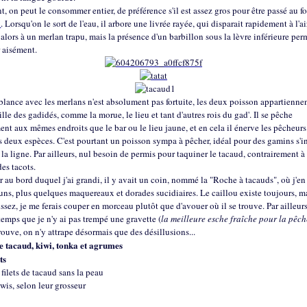
t, on peut le consommer entier, de préférence s'il est assez gros pour être passé au fo
i
. Lorsqu'on le sort de l'eau, il arbore une livrée rayée, qui disparait rapidement à l'air
alors à un merlan trapu, mais la présence d'un barbillon sous la lèvre inférieure per
 aisément.
lance avec les merlans n'est absolument pas fortuite, les deux poisson appartiennen
lle des gadidés, comme la morue, le lieu et tant d'autres rois du gad'. Il se pêche
nt aux mêmes endroits que le bar ou le lieu jaune, et en cela il énerve les pêcheurs
s deux espèces. C'est pourtant un poisson sympa à pêcher, idéal pour des gamins s'i
 la ligne. Par ailleurs, nul besoin de permis pour taquiner le tacaud, contrairement à 
es tacots.
r au bord duquel j'ai grandi, il y avait un coin, nommé la "Roche à tacauds", où j'en 
ns, plus quelques maquereaux et dorades sucidiaires. Le caillou existe toujours, m
sez, je me ferais couper en morceau plutôt que d'avouer où il se trouve. Par ailleurs,
emps que je n'y ai pas trempé une gravette (
la meilleure esche fraîche pour la pêc
 trouve, on n'y attrape désormais que des désillusions...
e tacaud, kiwi, tonka et agrumes
ts
 filets de tacaud sans la peau
iwis, selon leur grosseur