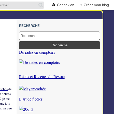
Connexion
+
Créer mon blog
RECHERCHE
De rades en comptoirs
Récits et Recettes du Ressac
etches
de
es heures
ù je me
L'art de ficeler
une fois
ent un peu