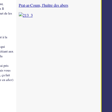
ur,
Prat-ar-Coum, l'huître des abers
. Il
met de les
t à la
 qui
nitiant aux
la
ai pris
ais vous
 ça fait
he en aber
)