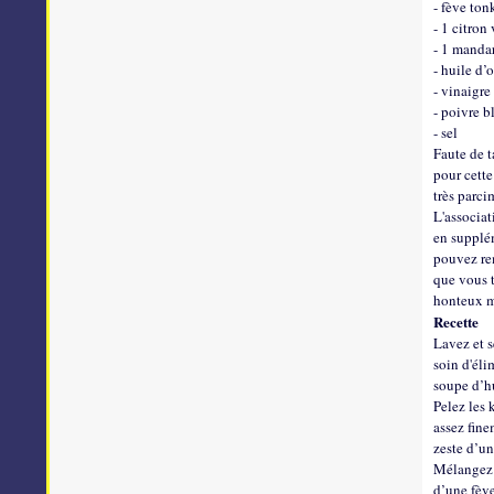
- fève ton
- 1 citron 
- 1 manda
- huile d’
- vinaigre
- poivre 
- sel
Faute de 
pour cette
très parci
L'associat
en supplém
pouvez rem
que vous t
honteux m
Recette
Lavez et s
soin d'éli
soupe d’hu
Pelez les 
assez fine
zeste d’un
Mélangez l
d’une fève