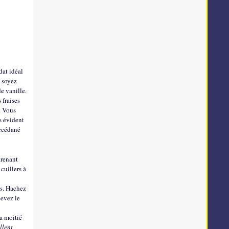
dat idéal
s soyez
e vanille.
 fraises
. Vous
as évident
uccédané
prenant
cuillers à
és. Hachez
levez le
a moitié
ellent