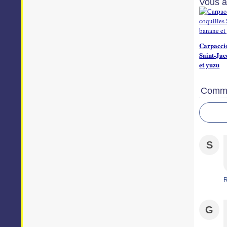
Vous a
Carpaccio
Saint-Jac
et yuzu
Comme
S
G