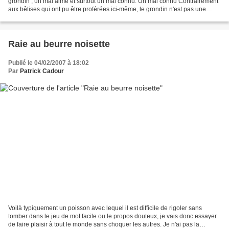
grondin , un mal aimé et surtout un mal connu. Un mal connu Contrairement
aux bêtises qui ont pu être proférées ici-même, le grondin n'est pas une
espèce mutante dérivant du...
Raie au beurre noisette
Publié le 04/02/2007 à 18:02
Par
Patrick Cadour
Voilà typiquement un poisson avec lequel il est difficile de rigoler sans
tomber dans le jeu de mot facile ou le propos douteux, je vais donc essayer
de faire plaisir à tout le monde sans choquer les autres. Je n'ai pas la