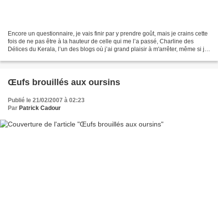
Encore un questionnaire, je vais finir par y prendre goût, mais je crains cette
fois de ne pas être à la hauteur de celle qui me l’a passé, Charline des
Délices du Kerala, l’un des blogs où j’ai grand plaisir à m'arrêter, même si je
ne comprends que rarement...
Œufs brouillés aux oursins
Publié le 21/02/2007 à 02:23
Par
Patrick Cadour