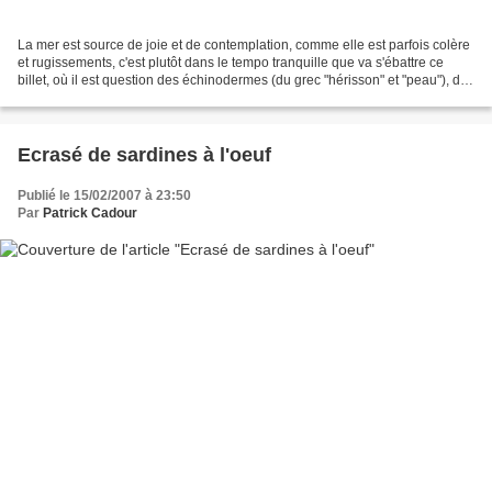
La mer est source de joie et de contemplation, comme elle est parfois colère
et rugissements, c'est plutôt dans le tempo tranquille que va s'ébattre ce
billet, où il est question des échinodermes (du grec "hérisson" et "peau"), des
bêtes absolument fascinantes....
Ecrasé de sardines à l'oeuf
Publié le 15/02/2007 à 23:50
Par
Patrick Cadour