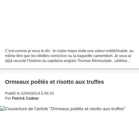
C’est comme je vous le dis : le crabe-mayo reste une valeur indétrônable, au
même titre que les rillettes-cornichon ou la baguette-camembert. Je vous ai
déjà raconté l’histoire du capitaine anglais Thomas Rémoulade , célèbre
pour avoir transformé la lutte...
Ormeaux poêlés et risotto aux truffes
Publié le 22/04/2014 à 09:25
Par
Patrick Cadour