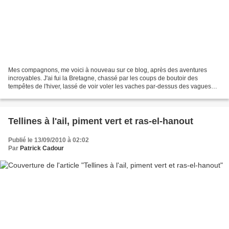
Mes compagnons, me voici à nouveau sur ce blog, après des aventures
incroyables. J'ai fui la Bretagne, chassé par les coups de boutoir des
tempêtes de l'hiver, lassé de voir voler les vaches par-dessus des vagues
hautes comme des lames de moissonneuse,...
Tellines à l'ail, piment vert et ras-el-hanout
Publié le 13/09/2010 à 02:02
Par
Patrick Cadour