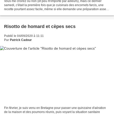
Vous me croirez ou non (et peu m'importe par ailleurs), mais ce dernier
samedi, c'était la première fois que je cuisinais des encornets farcis, une
recette pourtant assez facile, même si elle demande une préparation assez
longue. Pour un premier essai,...
Risotto de homard et cèpes secs
Publié le 04/09/2020 à 11:11
Par
Patrick Cadour
Fin février, je suis venu en Bretagne pour passer une quinzaine d'aération
de la maison et des poumons réunis, puis voyant la situation sanitaire