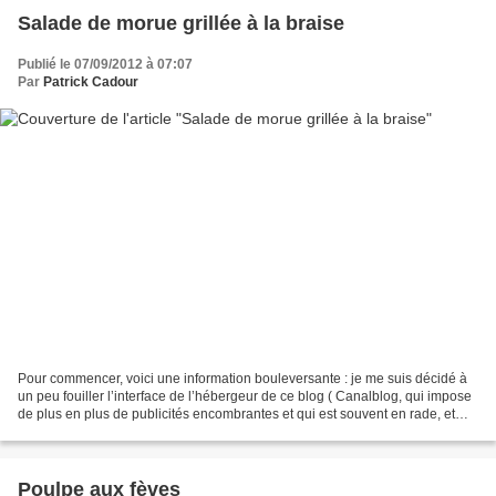
Salade de morue grillée à la braise
Publié le 07/09/2012 à 07:07
Par
Patrick Cadour
Pour commencer, voici une information bouleversante : je me suis décidé à
un peu fouiller l’interface de l’hébergeur de ce blog ( Canalblog, qui impose
de plus en plus de publicités encombrantes et qui est souvent en rade, et
pas de Brest… dès que j’ai...
Poulpe aux fèves