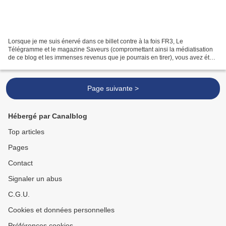
Lorsque je me suis énervé dans ce billet contre à la fois FR3, Le
Télégramme et le magazine Saveurs (compromettant ainsi la médiatisation
de ce blog et les immenses revenus que je pourrais en tirer), vous avez été
des millions à me demander dans les commentaires,...
Page suivante >
Hébergé par Canalblog
Top articles
Pages
Contact
Signaler un abus
C.G.U.
Cookies et données personnelles
Préférences cookies