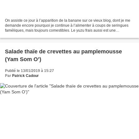
On assiste ce jour à l’apparition de la banane sur ce vieux blog, dont je me
demande encore pourquoi je continue à l’alimenter à coups de seringues
faméliques, mais toujours comestibles. Le yuzu frais aussi est une
nouveauté, je l’ai déjà l’inclus sous...
Salade thaïe de crevettes au pamplemousse
(Yam Som O’)
Publié le 13/01/2019 à 15:27
Par
Patrick Cadour