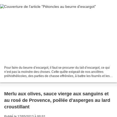
Pour faire du beurre d’escargot, il faut se procurer du lait d’escargot, ce qui
n’est pas la moindre des choses. Cette quête exigeait de nos ancêtres
préhisthélicoles, des parties de chasse effrénées, à battre les fourrés et les
taillis des journées durant,...
Merlu aux olives, sauce vierge aux sanguins et
au rosé de Provence, poêlée d'asperges au lard
croustillant
Publié le 17/05/2013 à 00:01