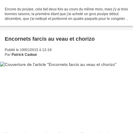
Encore du poulpe, cela fait deux fois au cours du même mois, mais j'y ai trois
bonnes raisons, la première étant que j'ai acheté un gros poulpe début
décembre, que j'ai nettoyé et portionné en quatre paquets pour le congeler,
parce que je n'ai pas huit...
Encornets farcis au veau et chorizo
Publié le 19/01/2015 à 12:18
Par
Patrick Cadour