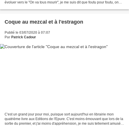
évoluer vers le "On va tous mourir", je me suis dit que foutu pour foutu, on
serait bien plus avisé d'agoniser...
Coque au mezcal et à l'estragon
Publié le 03/07/2020 à 07:07
Par
Patrick Cadour
C'est un grand jour pour moi, puisque sort aujourd'hui en librairie mon
quatrième livre aux Editions de l'Epure. C'est moins émouvant que lors de la
sortie du premier, et j'ai moins d'appréhension, je me suis tellement amusé à
l'écrire que ça devrait...