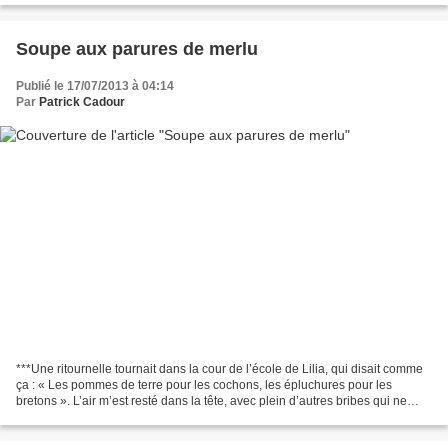
Soupe aux parures de merlu
Publié le 17/07/2013 à 04:14
Par
Patrick Cadour
***Une ritournelle tournait dans la cour de l’école de Lilia, qui disait comme
ça : « Les pommes de terre pour les cochons, les épluchures pour les
bretons ». L’air m’est resté dans la tête, avec plein d’autres bribes qui ne
servent à rien, sauf à radoter,...