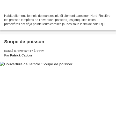
Habituellement, le mois de mars est plutôt clément dans mon Nord-Finistère,
les grosses tempêtes de l’hiver sont passées, les jonquilles et les
primevères ont déjà pointé leurs corolles jaunes sous le timide soleil qui
accompagne la traque des ormeaux,...
Soupe de poisson
Publié le 12/11/2017 à 21:21
Par
Patrick Cadour