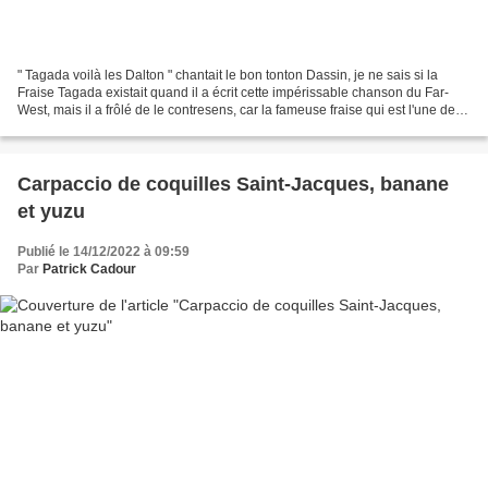
" Tagada voilà les Dalton " chantait le bon tonton Dassin, je ne sais si la
Fraise Tagada existait quand il a écrit cette impérissable chanson du Far-
West, mais il a frôlé de le contresens, car la fameuse fraise qui est l'une des
rares sucreries que j'avale...
Carpaccio de coquilles Saint-Jacques, banane
et yuzu
Publié le 14/12/2022 à 09:59
Par
Patrick Cadour