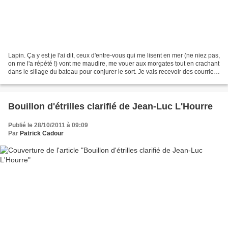
Lapin. Ça y est je l'ai dit, ceux d'entre-vous qui me lisent en mer (ne niez pas,
on me l'a répété !) vont me maudire, me vouer aux morgates tout en crachant
dans le sillage du bateau pour conjurer le sort. Je vais recevoir des courriers
péremptoires,...
Bouillon d'étrilles clarifié de Jean-Luc L'Hourre
Publié le 28/10/2011 à 09:09
Par
Patrick Cadour