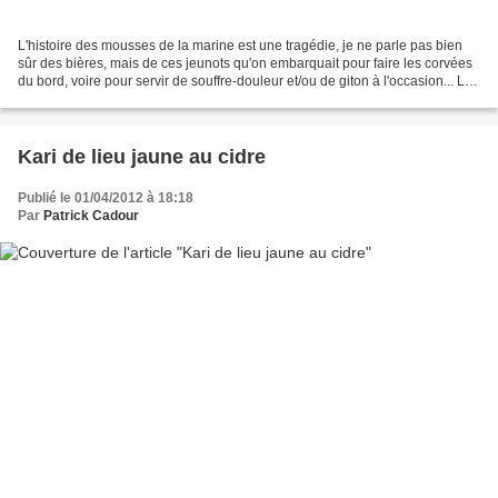
L'histoire des mousses de la marine est une tragédie, je ne parle pas bien
sûr des bières, mais de ces jeunots qu'on embarquait pour faire les corvées
du bord, voire pour servir de souffre-douleur et/ou de giton à l'occasion... Le
mousse (de l'espagnol...
Kari de lieu jaune au cidre
Publié le 01/04/2012 à 18:18
Par
Patrick Cadour