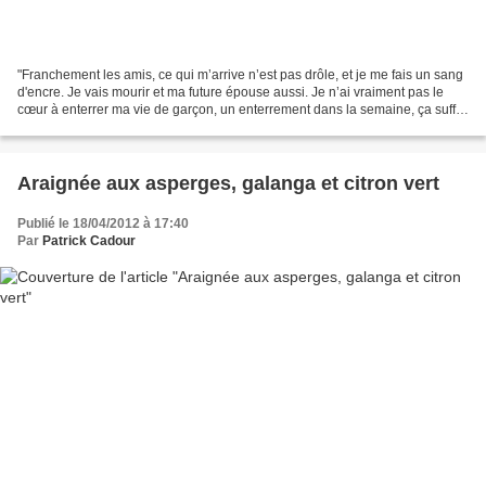
"Franchement les amis, ce qui m’arrive n’est pas drôle, et je me fais un sang
d'encre. Je vais mourir et ma future épouse aussi. Je n’ai vraiment pas le
cœur à enterrer ma vie de garçon, un enterrement dans la semaine, ça suffit
bien comme ça, surtout...
Araignée aux asperges, galanga et citron vert
Publié le 18/04/2012 à 17:40
Par
Patrick Cadour