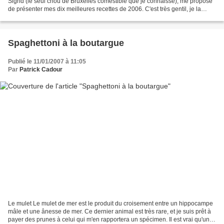
Sigrid (le seul chou de Bruxelles comestible que je connaisse), me propose
de présenter mes dix meilleures recettes de 2006. C'est très gentil, je la
remercie beaucoup d'avoir pensé...
Spaghettoni à la boutargue
Publié le 11/01/2007 à 11:05
Par
Patrick Cadour
Le mulet Le mulet de mer est le produit du croisement entre un hippocampe
mâle et une ânesse de mer. Ce dernier animal est très rare, et je suis prêt à
payer des prunes à celui qui m'en rapportera un spécimen. Il est vrai qu'un