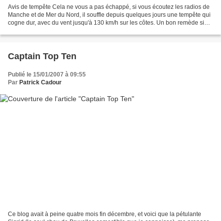
Avis de tempête Cela ne vous a pas échappé, si vous écoutez les radios de
Manche et de Mer du Nord, il souffle depuis quelques jours une tempête qui
cogne dur, avec du vent jusqu'à 130 km/h sur les côtes. Un bon remède si
vous sentez le moisi ou souhaitez...
Captain Top Ten
Publié le 15/01/2007 à 09:55
Par
Patrick Cadour
Ce blog avait à peine quatre mois fin décembre, et voici que la pétulante