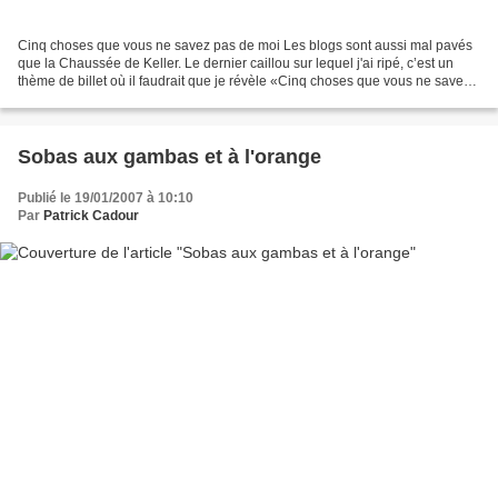
Cinq choses que vous ne savez pas de moi Les blogs sont aussi mal pavés
que la Chaussée de Keller. Le dernier caillou sur lequel j'ai ripé, c’est un
thème de billet où il faudrait que je révèle «Cinq choses que vous ne savez
pas de moi»; il m’a été transmis...
Sobas aux gambas et à l'orange
Publié le 19/01/2007 à 10:10
Par
Patrick Cadour