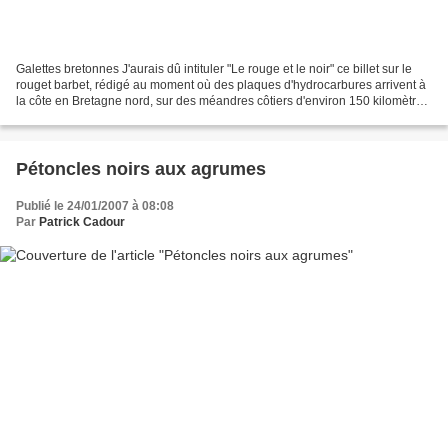
Galettes bretonnes J'aurais dû intituler "Le rouge et le noir" ce billet sur le
rouget barbet, rédigé au moment où des plaques d'hydrocarbures arrivent à
la côte en Bretagne nord, sur des méandres côtiers d'environ 150 kilomètres,
à l'est de Plouescat....
Pétoncles noirs aux agrumes
Publié le 24/01/2007 à 08:08
Par
Patrick Cadour