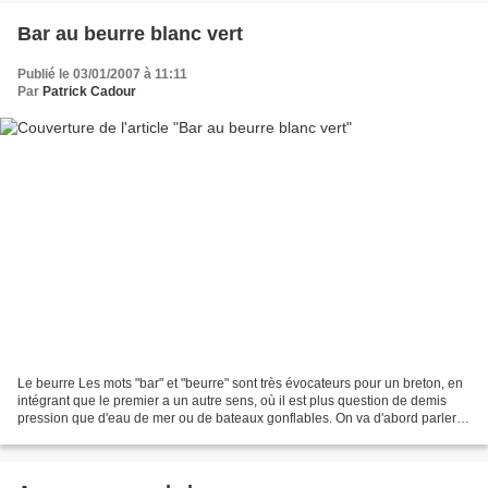
Bar au beurre blanc vert
Publié le 03/01/2007 à 11:11
Par
Patrick Cadour
Le beurre Les mots "bar" et "beurre" sont très évocateurs pour un breton, en
intégrant que le premier a un autre sens, où il est plus question de demis
pression que d'eau de mer ou de bateaux gonflables. On va d'abord parler
du beurre; regardez attentivement...