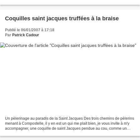
poisson se nomme l'ânon,...
Coquilles saint jacques truffées à la braise
Publié le 06/01/2007 à 17:18
Par
Patrick Cadour
Un pèlerinage au paradis de la Saint Jacques Des trois chemins de pèlerins
menant à Compostelle, il y en est un qui me plait bien, je vous invite à m'y
accompagner, une coquille de saint Jacques pendue au cou, comme un
taste-vin. Il démarre en France...