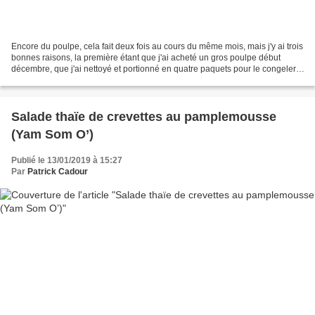
Encore du poulpe, cela fait deux fois au cours du même mois, mais j'y ai trois
bonnes raisons, la première étant que j'ai acheté un gros poulpe début
décembre, que j'ai nettoyé et portionné en quatre paquets pour le congeler,
parce que je n'ai pas huit...
Salade thaïe de crevettes au pamplemousse
(Yam Som O’)
Publié le 13/01/2019 à 15:27
Par
Patrick Cadour