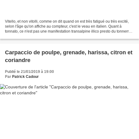
Vitello, et non vitolli, comme on dit quand on est très fatigué ou très excité,
selon l'âge qu'on affiche au compteur, c'est le veau en italien. Quant à
tonnato, ce n'est pas une manifestation transalpine illico presto du tonnerre
de Brest, mais le thon...
Carpaccio de poulpe, grenade, harissa, citron et
coriandre
Publié le 21/01/2019 à 19:00
Par
Patrick Cadour