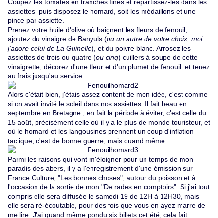
Coupez les tomates en tranches fines et répartissez-les dans les
assiettes, puis disposez le homard, soit les médaillons et une
pince par assiette.
Prenez votre huile d'olive où baignent les fleurs de fenouil,
ajoutez du vinaigre de Banyuls (
ou un autre de votre choix, moi
j'adore celui de La Guinelle
), et du poivre blanc. Arrosez les
assiettes de trois ou quatre (
ou cinq
) cuillers à soupe de cette
vinaigrette, décorez d'une fleur et d'un plumet de fenouil, et tenez
au frais jusqu'au service.
Alors c'était bien, j'étais assez content de mon idée, c'est comme
si on avait invité le soleil dans nos assiettes. Il fait beau en
septembre en Bretagne ; en fait la période à éviter, c'est celle du
15 août, précisément celle où il y a le plus de monde touristeur, et
où le homard et les langousines prennent un coup d'inflation
tactique, c'est de bonne guerre, mais quand même...
Parmi les raisons qui vont m'éloigner pour un temps de mon
paradis des abers, il y a l'enregistrement d'une émission sur
France Culture, "
Les bonnes choses
", autour du poisson et à
l'occasion de la sortie de mon "
De rades en comptoirs
". Si j'ai tout
compris elle sera diffusée le samedi 19 de 12H à 12H30, mais
elle sera ré-écoutable, pour des fois que vous en ayez marre de
me lire. J'ai quand même pondu six billets cet été, cela fait