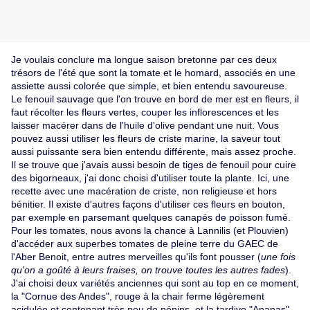
Je voulais conclure ma longue saison bretonne par ces deux
trésors de l'été que sont la tomate et le homard, associés en une
assiette aussi colorée que simple, et bien entendu savoureuse.
Le fenouil sauvage que l'on trouve en bord de mer est en fleurs, il
faut récolter les fleurs vertes, couper les inflorescences et les
laisser macérer dans de l'huile d'olive pendant une nuit. Vous
pouvez aussi utiliser les fleurs de criste marine, la saveur tout
aussi puissante sera bien entendu différente, mais assez proche.
Il se trouve que j'avais aussi besoin de tiges de fenouil pour cuire
des bigorneaux, j'ai donc choisi d'utiliser toute la plante.
Ici, une
recette
avec une macération de criste, non religieuse et hors
bénitier. Il existe d'autres façons d'utiliser ces fleurs en bouton,
par exemple en parsemant quelques canapés de poisson fumé.
Pour les tomates, nous avons la chance à Lannilis (et Plouvien)
d'accéder aux superbes tomates de pleine terre du
GAEC de
l'Aber Benoit,
entre autres merveilles qu'ils font pousser (
une fois
qu'on a goûté à leurs fraises, on trouve toutes les autres fades
).
J'ai choisi deux variétés anciennes qui sont au top en ce moment,
la "Cornue des Andes", rouge à la chair ferme légèrement
acidulée et contenant très peu de pépins, et la tardive "Ananas",