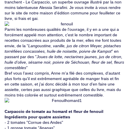
tranchent - Le Carpaccio
, un superbe ouvrage illustré par la non
moins talentueuse
Alessia Serafini
. Je vous invite à vous rendre
sur le site de notre maison d'édition commune pour
feuilleter ce
livre
, si frais et gai.
Parmi les nombreuses qualités de l'ouvrage, il y en a une qui a
forcément appelé mon attention, c'est le nombre important de
recettes consacrées aux produits de la mer, elles me font toutes
envie, de la "
Langoustine, vanille, jus de citron Meyer, pistaches
torréﬁées concassées, huile de noisette, poivre de Kampot
" en
passant par des "
Joues de lotte, nectarines jaunes, jus de citron,
huile d’olive, sésame noir, poivre de Séchouan, ﬂeur de sel, ﬂeurs
comestibles
"
Bref vous l'avez compris, Anne m'a filé des complexes, d'autant
plus forts qu'il est extrêmement agréable de manger frais et fin
en cette saison, et j'ai donc décidé à mon tour d'en faire une
assiette, certes pas aussi graphique que celles du livre, mais du
moins très colorée et surtout extrêmement comestible.
Carpaccio de tomate au homard et fleur de fenouil
Ingrédients pour quatre assiettes
- 2 tomates "Cornue des Andes"
- 1 grosse tomate "Ananas"