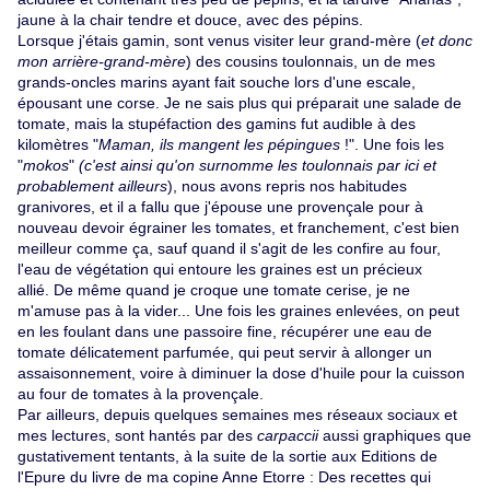
jaune à la chair tendre et douce, avec des pépins.
Lorsque j'étais gamin, sont venus visiter leur grand-mère (
et donc
mon arrière-grand-mère
) des cousins toulonnais, un de mes
grands-oncles marins ayant fait souche lors d'une escale,
épousant une corse. Je ne sais plus qui préparait une salade de
tomate, mais la stupéfaction des gamins fut audible à des
kilomètres "
Maman, ils mangent les pépingues
!". Une fois les
"
mokos
"
(c'est ainsi qu'on surnomme les toulonnais par ici et
probablement ailleurs
), nous avons repris nos habitudes
granivores, et il a fallu que j'épouse une provençale pour à
nouveau devoir égrainer les tomates, et franchement, c'est bien
meilleur comme ça, sauf quand il s'agit de les confire au four,
l'eau de végétation qui entoure les graines est un précieux
allié. De même quand je croque une tomate cerise, je ne
m'amuse pas à la vider... Une fois les graines enlevées, on peut
en les foulant dans une passoire fine, récupérer une eau de
tomate délicatement parfumée, qui peut servir à allonger un
assaisonnement, voire à diminuer la dose d'huile pour la cuisson
au four de tomates à la provençale.
Par ailleurs, depuis quelques semaines mes réseaux sociaux et
mes lectures, sont hantés par des
carpaccii
aussi graphiques que
gustativement tentants, à la suite de la sortie aux Editions de
l'Epure du livre de ma copine
Anne Etorre
:
Des recettes qui