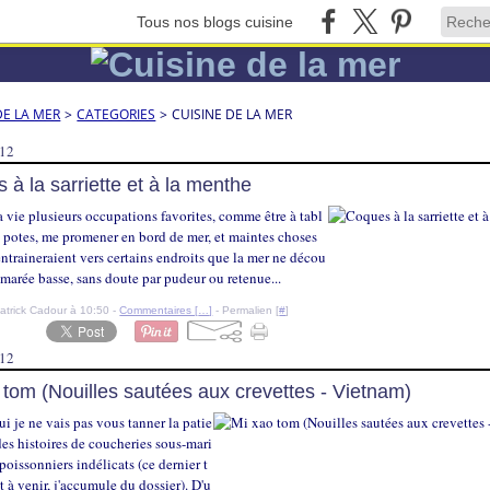
Tous nos blogs cuisine
DE LA MER
>
CATEGORIES
>
CUISINE DE LA MER
012
 à la sarriette et à la menthe
la vie plusieurs occupations favorites, comme être à tabl
s potes, me promener en bord de mer, et maintes choses
ntraineraient vers certains endroits que la mer ne décou
 marée basse, sans doute par pudeur ou retenue...
atrick Cadour à 10:50 -
Commentaires [
…
]
- Permalien [
#
]
012
 tom (Nouilles sautées aux crevettes - Vietnam)
i je ne vais pas vous tanner la patie
es histoires de coucheries sous-mari
poissonniers indélicats (ce dernier t
 à venir, j'accumule du dossier). D'u