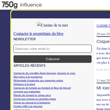
CUISINE 
Contacter le propriétaire du blog
28 mai 2
NEWSLETTER
Coques
J'ai dans 
e avec de
qui nous e
vre plus à
ARTICLES RÉCENTS
Posté par P
Carpaccio de coquilles Saint-Jacques, banane et yuzu
Œuf mayo à la poutargue
11 mai 2
Rémoulade d'araignée aux asperges vertes
Ormeaux à la stout
Mi xao
Carpaccio de tomate au homard et fleur de fenouil
Linguine aux palourdes
Aujourd'hu
Risotto de homard et cèpes secs
nce avec d
Cocos aux coques et crevettes grises
Coque au mezcal et à l'estragon
nes ou de 
Poulpe grillé à la grecque
hème étant