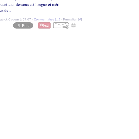
 recette ci-dessous est longue et méri
us de...
atrick Cadour à 07:07 -
Commentaires [
…
]
- Permalien [
#
]