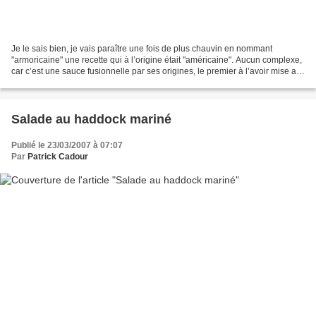
Je le sais bien, je vais paraître une fois de plus chauvin en nommant
"armoricaine" une recette qui à l’origine était "américaine". Aucun complexe,
car c’est une sauce fusionnelle par ses origines, le premier à l’avoir mise au
point, c’est Pierre Fraysse,...
Salade au haddock mariné
Publié le 23/03/2007 à 07:07
Par
Patrick Cadour