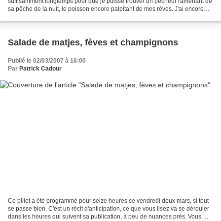
suffisamment longtemps pour que je puisse trouver un pêcheur ramenant de
sa pêche de la nuit, le poisson encore palpitant de mes rêves. J'ai encore
une fois dû me rabattre sur du...
Salade de matjes, fèves et champignons
Publié le 02/03/2007 à 16:00
Par
Patrick Cadour
Ce billet a été programmé pour seize heures ce vendredi deux mars, si tout
se passe bien. C'est un récit d'anticipation, ce que vous lisez va se dérouler
dans les heures qui suivent sa publication, à peu de nuances près. Vous me