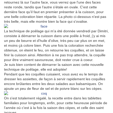
retournez là sur l'autre face, vous verrez que l'une des faces
reste ronde, tandis que l'autre s'étale en ovale. C'est cette
dernière face qu'il faut en premier présenter à la cuisson, pour
une belle coloration bien répartie. La photo ci-dessous n'est pas
très belle, mais elle montre bien la face qui s'ovalise.
La technique de poêlage qui m'a été donnée vendredi par Dimitri,
consiste à démarrer la cuisson dans une poêle à froid, j'y ai mis
un peu de beurre et d'huile d'olive, très peu car plus on en met,
et moins çà colore bien. Puis une fois la coloration recherchée
obtenue, on éteint le feu, on retourne les coquilles, et on laisse
finir la cuisson ainsi. Attention à ne pas trop attendre, la coquille
pour être vraiment savoureuse, doit rester crue à coeur.
Je suis bien content de démarrer la saison avec cette nouvelle
technique de poêlage, elle est adoptée!
Pendant que les coquilles cuisaient, vous avez eu le temps de
dresser les assiettes, de façon à servir rapidement les coquilles
encore brûlantes entre les deux salades aux balsamiques. On
ajoute un peu de fleur de sel et de poivre blanc sur les cèpes.
On s'est totalement régalé, la recette entre dans les tablettes
familiales pour longtemps, enfin, pour cette heureuse période de
l'année où c'est à la fois la saison des cèpes, et celle des saint
jacques...