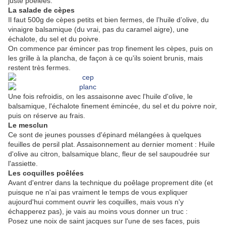
juste poêlées.
La salade de cèpes
Il faut 500g de cèpes petits et bien fermes, de l’huile d’olive, du
vinaigre balsamique (du vrai, pas du caramel aigre), une
échalote, du sel et du poivre.
On commence par émincer pas trop finement les cèpes, puis on
les grille à la plancha, de façon à ce qu'ils soient brunis, mais
restent très fermes.
Une fois refroidis, on les assaisonne avec l'huile d'olive, le
balsamique, l'échalote finement émincée, du sel et du poivre noir,
puis on réserve au frais.
Le mesclun
Ce sont de jeunes pousses d'épinard mélangées à quelques
feuilles de persil plat. Assaisonnement au dernier moment : Huile
d'olive au citron, balsamique blanc, fleur de sel saupoudrée sur
l'assiette.
Les coquilles poêlées
Avant d'entrer dans la technique du poêlage proprement dite (et
puisque ne n'ai pas vraiment le temps de vous expliquer
aujourd'hui comment ouvrir les coquilles, mais vous n'y
échapperez pas), je vais au moins vous donner un truc :
Posez une noix de saint jacques sur l'une de ses faces, puis