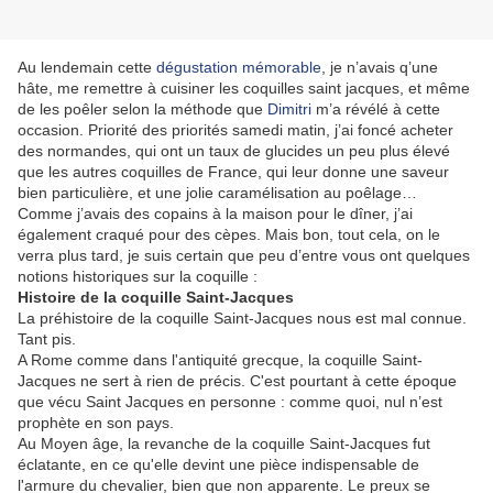
Au lendemain cette
dégustation mémorable
, je n’avais q’une
hâte, me remettre à cuisiner les coquilles saint jacques, et même
de les poêler selon la méthode que
Dimitri
m’a révélé à cette
occasion. Priorité des priorités samedi matin, j’ai foncé acheter
des normandes, qui ont un taux de glucides un peu plus élevé
que les autres coquilles de France, qui leur donne une saveur
bien particulière, et une jolie caramélisation au poêlage…
Comme j’avais des copains à la maison pour le dîner, j’ai
également craqué pour des cèpes. Mais bon, tout cela, on le
verra plus tard, je suis certain que peu d’entre vous ont quelques
notions historiques sur la coquille :
Histoire de la coquille Saint-Jacques
La préhistoire de la coquille Saint-Jacques nous est mal connue.
Tant pis.
A Rome comme dans l'antiquité grecque, la coquille Saint-
Jacques ne sert à rien de précis. C'est pourtant à cette époque
que vécu Saint Jacques en personne : comme quoi, nul n’est
prophète en son pays.
Au Moyen âge, la revanche de la coquille Saint-Jacques fut
éclatante, en ce qu'elle devint une pièce indispensable de
l'armure du chevalier, bien que non apparente. Le preux se