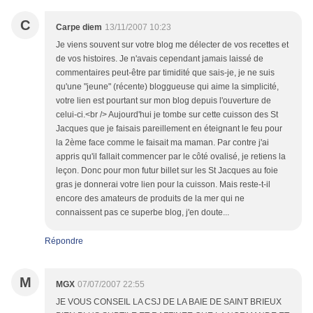
C
Carpe diem
13/11/2007 10:23
Je viens souvent sur votre blog me délecter de vos recettes et
de vos histoires. Je n'avais cependant jamais laissé de
commentaires peut-être par timidité que sais-je, je ne suis
qu'une "jeune" (récente) bloggueuse qui aime la simplicité,
votre lien est pourtant sur mon blog depuis l'ouverture de
celui-ci.<br /> Aujourd'hui je tombe sur cette cuisson des St
Jacques que je faisais pareillement en éteignant le feu pour
la 2ème face comme le faisait ma maman. Par contre j'ai
appris qu'il fallait commencer par le côté ovalisé, je retiens la
leçon. Donc pour mon futur billet sur les St Jacques au foie
gras je donnerai votre lien pour la cuisson. Mais reste-t-il
encore des amateurs de produits de la mer qui ne
connaissent pas ce superbe blog, j'en doute...
Répondre
M
MGX
07/07/2007 22:55
JE VOUS CONSEIL LA CSJ DE LA BAIE DE SAINT BRIEUX