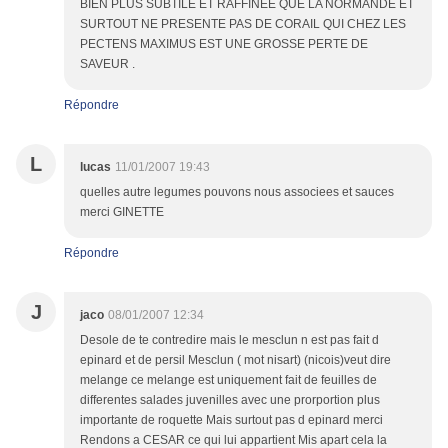
BIEN PLUS SUBTILE ET RAFFINEE QUE LA NORMANDE ET
SURTOUT NE PRESENTE PAS DE CORAIL QUI CHEZ LES
PECTENS MAXIMUS EST UNE GROSSE PERTE DE
SAVEUR .
Répondre
L
lucas
11/01/2007 19:43
quelles autre legumes pouvons nous associees et sauces
merci GINETTE
Répondre
J
jaco
08/01/2007 12:34
Desole de te contredire mais le mesclun n est pas fait d
epinard et de persil Mesclun ( mot nisart) (nicois)veut dire
melange ce melange est uniquement fait de feuilles de
differentes salades juvenilles avec une prorportion plus
importante de roquette Mais surtout pas d epinard merci
Rendons a CESAR ce qui lui appartient Mis apart cela la