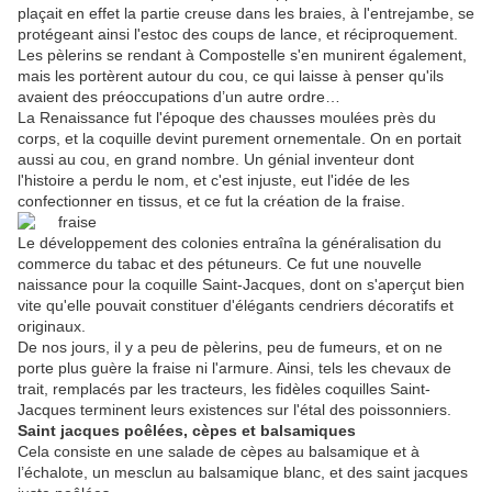
plaçait en effet la partie creuse dans les braies, à l'entrejambe, se
protégeant ainsi l'estoc des coups de lance, et réciproquement.
Les pèlerins se rendant à Compostelle s'en munirent également,
mais les portèrent autour du cou, ce qui laisse à penser qu'ils
avaient des préoccupations d’un autre ordre…
La Renaissance fut l'époque des chausses moulées près du
corps, et la coquille devint purement ornementale. On en portait
aussi au cou, en grand nombre. Un génial inventeur dont
l'histoire a perdu le nom, et c'est injuste, eut l'idée de les
confectionner en tissus, et ce fut la création de la fraise.
Le développement des colonies entraîna la généralisation du
commerce du tabac et des pétuneurs. Ce fut une nouvelle
naissance pour la coquille Saint-Jacques, dont on s'aperçut bien
vite qu'elle pouvait constituer d'élégants cendriers décoratifs et
originaux.
De nos jours, il y a peu de pèlerins, peu de fumeurs, et on ne
porte plus guère la fraise ni l'armure. Ainsi, tels les chevaux de
trait, remplacés par les tracteurs, les fidèles coquilles Saint-
Jacques terminent leurs existences sur l'étal des poissonniers.
Saint jacques poêlées, cèpes et balsamiques
Cela consiste en une salade de cèpes au balsamique et à
l’échalote, un mesclun au balsamique blanc, et des saint jacques