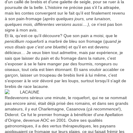
d'un caillé de brebis et d'une galette de seigle, pour se ruer à la
poursuite de la belle. L'histoire ne précise pas s'il l'a attrapée,
mais les contes convergent sur le fait qu'il est finalement revenu
à son pain-fromage (
après
quelques jours, une lunaison,
quelques mois, différentes versions aussi….),
ce n'est pas bon
signe à mon avis.
Et là, qu'est-ce qu'il découvre? Que son pain a moisi, que le
penicillium roqueforti
a marbré de bleu son fromage (
quand je
vous disais que c'est une bluette
) et qu'il en est devenu
délicieux… Je veux bien tout admettre, mais par expérience, je
sais que laisser du pain et du fromage dans la nature, c'est
s'exposer à se le faire manger par des fourmis, rongeurs ou
oiseaux, tout cela est bien étonnant. Et sans vouloir accabler ce
garçon, laisser un troupeau de brebis livré à lui même, c'est
s'exposer à le voir dévoré par les loups, surtout lorsqu'il s'agit de
brebis de race lacaune.
Redevenons sérieux une minute, le roquefort, qui ne se nommait
pas encore ainsi, était déjà prisé des romains, et dans ses grands
amateurs, il y eut Charlemagne, Casanova (
çà recommence
!),
Diderot. Ce fut le premier fromage à bénéficier d'une Apellation
d'Origne, devenue AOC en 2001. Outre ses qualités
gatronomiques, il a des vertus thérapeutiques, les paysans
appliquaient ce fromage sur leurs plaies, ce qui faisait frémir les