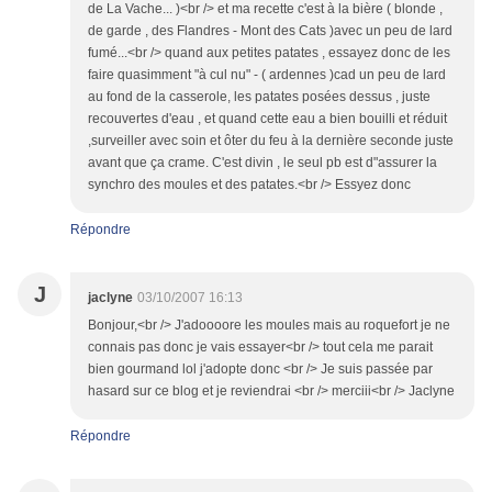
de La Vache... )<br /> et ma recette c'est à la bière ( blonde ,
de garde , des Flandres - Mont des Cats )avec un peu de lard
fumé...<br /> quand aux petites patates , essayez donc de les
faire quasimment "à cul nu" - ( ardennes )cad un peu de lard
au fond de la casserole, les patates posées dessus , juste
recouvertes d'eau , et quand cette eau a bien bouilli et réduit
,surveiller avec soin et ôter du feu à la dernière seconde juste
avant que ça crame. C'est divin , le seul pb est d"assurer la
synchro des moules et des patates.<br /> Essyez donc
Répondre
J
jaclyne
03/10/2007 16:13
Bonjour,<br /> J'adoooore les moules mais au roquefort je ne
connais pas donc je vais essayer<br /> tout cela me parait
bien gourmand lol j'adopte donc <br /> Je suis passée par
hasard sur ce blog et je reviendrai <br /> merciii<br /> Jaclyne
Répondre