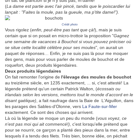
un sac de plancton si je n'y suis pas, m'dame!"
(
La dame est partie avec l'air pincé, tandis que le poiscardier lui
lançait : "Faites la moule, pas la gueule, ma p'tite dame!").
Crédit photo
Vous rigolez (
enfin, peut-être pas tant que çà!
), mais je suis
certain que si on posait en micro-trottoir la proposition "
Gagnez
une semaine de vacances à Bouchot si vous pouvez préciser où
se situe cette localité célèbre pour ses moules
", on aurait un
paquet de réponses… Enfin, je ne suis pas là pour me moquer
des gens, mais pour vous parler de moules de bouchot et de
roquefort, deux produits légendaires.
Deux produits légendaires
On fait remonter l'origine de
l'élevage des moules de bouchot
au treizième siècle, en 1235 exactement, ... si, c'est attesté! La
légende prétend qu'un certain Patrick Walton, (
écossais ou
irlandais selon les versions, mettons tout le monde d'accord en le
disant gaélique)
, a fait naufrage dans la Baie de L'Aiguillon, dans
les parages des Sables-d'Olonne, vers
La Faute-sur-Mer
exactement. Ce sont des choses qui arrivent.
Là où la légende se moque un peu du monde (
vous voyez, ce
n'est pas moi qui ait commencé!),
c'est lorsqu'elle prétend que
pour se nourrir, ce garçon a planté des pieux dans la mer, entre
lesquels il a tendu des filets. Très bien, bonne idée, on péchait