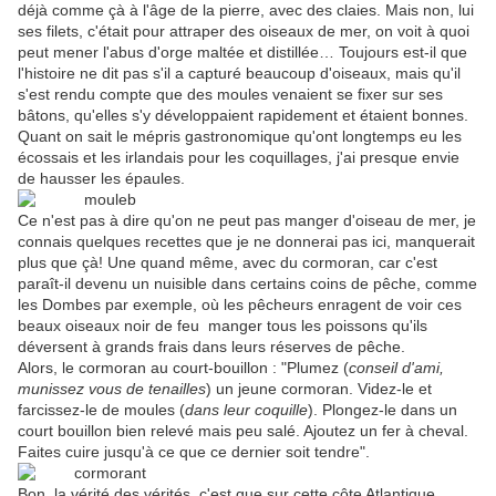
déjà comme çà à l'âge de la pierre, avec des claies. Mais non, lui
ses filets, c'était pour attraper des oiseaux de mer, on voit à quoi
peut mener l'abus d'orge maltée et distillée… Toujours est-il que
l'histoire ne dit pas s'il a capturé beaucoup d'oiseaux, mais qu'il
s'est rendu compte que des moules venaient se fixer sur ses
bâtons, qu'elles s'y développaient rapidement et étaient bonnes.
Quant on sait le mépris gastronomique qu'ont longtemps eu les
écossais et les irlandais pour les coquillages, j'ai presque envie
de hausser les épaules.
Ce n'est pas à dire qu'on ne peut pas manger d'oiseau de mer, je
connais quelques recettes que je ne donnerai pas ici, manquerait
plus que çà! Une quand même, avec du cormoran, car c'est
paraît-il devenu un nuisible dans certains coins de pêche, comme
les Dombes par exemple, où les pêcheurs enragent de voir ces
beaux oiseaux noir de feu manger tous les poissons qu'ils
déversent à grands frais dans leurs réserves de pêche.
Alors, le cormoran au court-bouillon : "Plumez (
conseil d'ami,
munissez vous de tenailles
) un jeune cormoran. Videz-le et
farcissez-le de moules (
dans leur coquille
). Plongez-le dans un
court bouillon bien relevé mais peu salé. Ajoutez un fer à cheval.
Faites cuire jusqu'à ce que ce dernier soit tendre".
Bon, la vérité des vérités, c'est que sur cette côte Atlantique