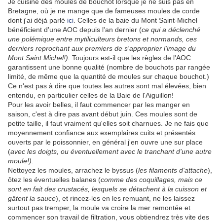
Je cuisine des moules de bouchot lorsque je ne suis pas en
Bretagne, où je ne mange que de fameuses moules de corde
dont j'ai déjà parlé
ici
. Celles de la baie du Mont Saint-Michel
bénéficient d'une AOC depuis l'an dernier (
ce qui a déclenché
une polémique entre mytiliculteurs bretons et normands, ces
derniers reprochant aux premiers de s'approprier l'image du
Mont Saint Michel!).
Toujours est-il que les règles de l'AOC
garantissent une bonne qualité (nombre de bouchots par rangée
limité, de même que la quantité de moules sur chaque bouchot.)
Ce n'est pas à dire que toutes les autres sont mal élevées, bien
entendu, en particulier celles de la Baie de l'Aiguillon!
Pour les avoir belles, il faut commencer par les manger en
saison, c'est à dire pas avant début juin. Ces moules sont de
petite taille, il faut vraiment qu'elles soit charnues. Je ne fais que
moyennement confiance aux exemplaires cuits et présentés
ouverts par le poissonnier, en général j'en ouvre une sur place
(
avec les doigts, ou éventuellement avec le tranchant d'une autre
moule!).
Nettoyez les moules, arrachez le byssus (
les filaments d'attache
),
ôtez les éventuelles balanes (
comme des coquillages, mais ce
sont en fait des crustacés, lesquels se détachent à la cuisson et
gâtent la sauce
), et rincez-les en les remuant, ne les laissez
surtout pas tremper, la moule va croire la mer remontée et
commencer son travail de filtration, vous obtiendrez très vite des