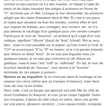
comme un peu partout où il a des marées, on faisait à l'aide de
pieux et de claies tressées des pièges à poissons en forme de
"V", terminés par un filet. Lorsque la mer descendait, les poissons
piégés par les claies finissaient dans le filet. Et c'est à ces pieux
et claies que venaient se fixer les moules, comme elles le font
aux coques de bateau, aux cordages, aux rochers, etc. on n'a
pas attendu le naufrage d'un gaélique pour s'en rendre compte!
Pareil pour le nom de "bouchot", on prétend qu'il s'agit d'un mot
celtique, signifiant "clôture" (
bout
) de "bois" (
choat
). Moi je veux
bien , mais si c'est pausible sur le papier, çà l'est moins à l'oral, le
"
CH"
se prononçant "
K
"ou "
R
" en breton, et je n'ai jamais entendu
que clôture se disait "bout". Je ne suis pas linguiste mais j'ai
quelques bases, je ne sais pas comment on dit clôture en
gaélique, mais le bois c'est
"coill
" ou
"adhmaid
". En fait, le nom de
bouchot viendrait de "boucau", nom donné à la "bouche"
terminale de ces pièges à poisson.
Venons en au roquefort
, là on n'est pas dans le naufrage et les
oiseaux (
on verra même que çà manque d'oiseaux
), mais dans
l'eau de rose et les brebis.
Alors voilà, c'est un berger qui aperçoit une jolie fille du côté du
mont Combalou en Aveyron, et crac çà lui coupe l'appétit. Outre
son troupeau, il laisse de côté (
sous un arbre, dans une grotte,
sur une pierre, plusieurs versions…)
son casse-croûte, composé