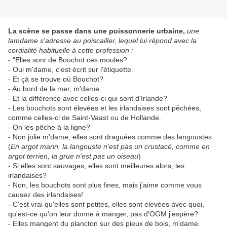
La scène se passe dans une poissonnerie urbaine,
une
lamdame s'adresse au poiscailler, lequel lui répond avec la
cordialité habituelle à cette profession :
- "Elles sont de Bouchot ces moules?
- Oui m'dame, c'est écrit sur l'étiquette.
- Et çà se trouve où Bouchot?
- Au bord de la mer, m'dame.
- Et la différence avec celles-ci qui sont d'Irlande?
- Les bouchots sont élevées et les irlandaises sont pêchées,
comme celles-ci de Saint-Vaast ou de Hollande.
- On les pêche à la ligne?
- Non jolie m'dame, elles sont draguées comme des langoustes.
(
En argot marin, la langouste n'est pas un crustacé, comme en
argot terrien, la grue n'est pas un oiseau
)
- Si elles sont sauvages, elles sont meilleures alors, les
irlandaises?
- Non, les bouchots sont plus fines, mais j'aime comme vous
causez des irlandaises!
- C'est vrai qu'elles sont petites, elles sont élevées avec quoi,
qu'est-ce qu'on leur donne à manger, pas d'OGM j'espère?
- Elles mangent du plancton sur des pieux de bois, m'dame.