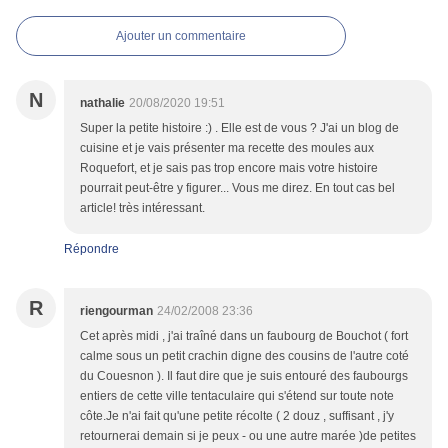
Ajouter un commentaire
N
nathalie
20/08/2020 19:51
Super la petite histoire :) . Elle est de vous ? J'ai un blog de
cuisine et je vais présenter ma recette des moules aux
Roquefort, et je sais pas trop encore mais votre histoire
pourrait peut-être y figurer... Vous me direz. En tout cas bel
article! très intéressant.
Répondre
R
riengourman
24/02/2008 23:36
Cet après midi , j'ai traîné dans un faubourg de Bouchot ( fort
calme sous un petit crachin digne des cousins de l'autre coté
du Couesnon ). Il faut dire que je suis entouré des faubourgs
entiers de cette ville tentaculaire qui s'étend sur toute note
côte.Je n'ai fait qu'une petite récolte ( 2 douz , suffisant , j'y
retournerai demain si je peux - ou une autre marée )de petites