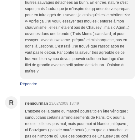
huitres sauvages détachées au burin. En entrée, nature c'est
super; mais faudra que je m'inspire de qq unes de vos prépas
pour en faire qqch de + savant, je crois qu'elles le méritent.<br
/> Après ça , j'ai voulu essayer des moules ( entorse à mon
chauvinisme , elles n'étaient pas de Chausey , mais d'Agon...)
ouvertes dans une blonde ( Trois Monts ) sans lard, et pour
essayer , avec du wakame- préparé et mis barquette, pas en
doris, à Lesconil. C'est raté , j'ai trouvé que l'association ne
vaut pas le détour. Par contre la saveur très agréable de ce
truc vert bien sympa devrait pouvoir coller en bardage d'un
filet de grondin avec un petit poivre de sichuan . Opinion du
maître ?
Répondre
R
riengourman
23/02/2008 13:49
L'histoire de la dame du marché pourrait bien être véridique ;
surtout dans certains arrondissements de Paris. OK pour la
recette , elle est pas mal, mais pour moi ni Irlande , ni épave ,
ni Bouzigues ( pas de marée beurk ), rien que du bouchot , et
pas de n'importe où. Que des bouchots de Chausey ( du coté