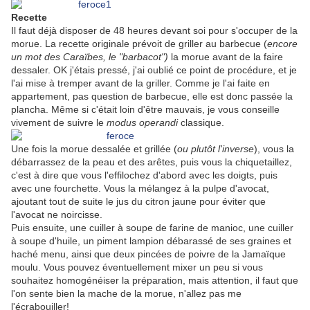
Recette
Il faut déjà disposer de 48 heures devant soi pour s'occuper de la
morue. La recette originale prévoit de griller au barbecue (
encore
un mot des Caraïbes, le "barbacot")
la morue avant de la faire
dessaler. OK j'étais pressé, j'ai oublié ce point de procédure, et je
l'ai mise à tremper avant de la griller. Comme je l'ai faite en
appartement, pas question de barbecue, elle est donc passée la
plancha. Même si c'était loin d'être mauvais, je vous conseille
vivement de suivre le
modus operandi
classique.
Une fois la morue dessalée et grillée (
ou plutôt l'inverse
), vous la
débarrassez de la peau et des arêtes, puis vous la chiquetaillez,
c'est à dire que vous l'effilochez d'abord avec les doigts, puis
avec une fourchette. Vous la mélangez à la pulpe d'avocat,
ajoutant tout de suite le jus du citron jaune pour éviter que
l'avocat ne noircisse.
Puis ensuite, une cuiller à soupe de farine de manioc, une cuiller
à soupe d'huile, un piment lampion débarassé de ses graines et
haché menu, ainsi que deux pincées de poivre de la Jamaïque
moulu. Vous pouvez éventuellement mixer un peu si vous
souhaitez homogénéiser la préparation, mais attention, il faut que
l'on sente bien la mache de la morue, n'allez pas me
l'écrabouiller!