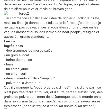
dans les eaux des Caraïbes ou du Pacifique, les petits bateaux
de croisière pour voler et violer, braves gens...
J'ai commencé ce billet avec l'idée de rigoler du folklore pirate,
mais au final, je donne deux fois dans le féroce, j'espère que je
ne gâche pas vos vacances si vous êtes sur une plage où les
vagues drossent aussi des larmes de boat-people, réfugiés et
autres émigrants clandestins.
Féroce
Ingrédients
- 4oo grammes de morue salée
- un gros avocat
- farine de manioc
- huile
- un citron jaune
- un citron vert
- deux piments antillais "lampion"
- poivre de la Jamaïque
Oui, il y manque la "poudre de bois d'Inde", mais d'une part, ce
n'est pas très facile à trouver, et d'autre part en substitution, des
grains de poivre ou piment de la Jamaïque, tout le monde en a
dans sa cuisine (
à corriger rapidement sinon
). La saveur en est
très proche (
par ailleurs, ce n'est ni un poivre ni un piment
!).