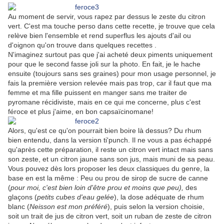
Au moment de servir, vous rapez par dessus le zeste du citron
vert. C'est ma touche perso dans cette recette, je trouve que cela
relève bien l'ensemble et rend superflus les ajouts d'ail ou
d'oignon qu'on trouve dans quelques recettes .
N'imaginez surtout pas que j'ai acheté deux piments uniquement
pour que le second fasse joli sur la photo. En fait, je le hache
ensuite (toujours sans ses graines) pour mon usage personnel, je
fais la première version relevée mais pas trop, car il faut que ma
femme et ma fille puissent en manger sans me traiter de
pyromane récidiviste, mais en ce qui me concerne, plus c'est
féroce et plus j'aime, en bon capsaïcinomane!
Alors, qu'est ce qu'on pourrait bien boire là dessus? Du rhum
bien entendu, dans la version ti'punch. Il ne vous a pas échappé
qu'après cette préparation, il reste un citron vert intact mais sans
son zeste, et un citron jaune sans son jus, mais muni de sa peau.
Vous pouvez dès lors proposer les deux classiques du genre, la
base en est la même : Peu ou prou de sirop de sucre de canne
(
pour moi, c'est bien loin d'être prou et moins que peu),
des
glaçons (
petits cubes d'eau gelée
), la dose adéquate de rhum
blanc (
Neisson est mon préféré
), puis selon la version choisie,
soit un trait de jus de citron vert, soit un ruban de zeste de citron