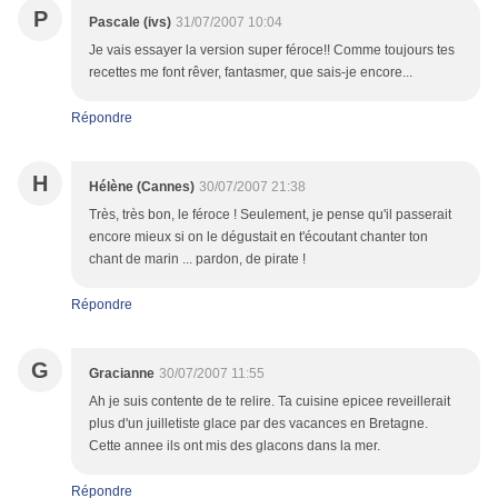
P
Pascale (ivs)
31/07/2007 10:04
Je vais essayer la version super féroce!! Comme toujours tes
recettes me font rêver, fantasmer, que sais-je encore...
Répondre
H
Hélène (Cannes)
30/07/2007 21:38
Très, très bon, le féroce ! Seulement, je pense qu'il passerait
encore mieux si on le dégustait en t'écoutant chanter ton
chant de marin ... pardon, de pirate !
Répondre
G
Gracianne
30/07/2007 11:55
Ah je suis contente de te relire. Ta cuisine epicee reveillerait
plus d'un juilletiste glace par des vacances en Bretagne.
Cette annee ils ont mis des glacons dans la mer.
Répondre