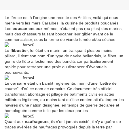
Le féroce est à l'origine une recette des Antilles, voilà qui nous
mène vers les mers Caraïbes, la cuisine de produits boucanés.
Les
boucaniers
eux-mêmes, n'étaient pas (ou plus) des marins,
mais des chasseurs faisant boucaner leur gibier avant de le
commercialiser, sous la forme de viande fumée et/ou séchée.
Le
flibustier
, lui était un marin, un trafiquant plus ou moins
pillard, il tient son nom d'un type de navire hollandais, le flibot, un
genre de flûte affectionnée des bandits car particulièrement
rapide pour rattraper une proie ou distancer d'éventuels
poursuivants.
Le
corsaire
était un bandit réglementé, muni d'une "Lettre de
course", d'où ce nom de corsaire. Ce document très officiel
transformait abordage et pillage de batiments civils en actes
militaires légitimes, du moins tant qu'il se contentait d'attaquer les
navires d'une nation désignée, en temps de guerre déclarée et
homologuée comme telle par les deux parties.
Quant aux
naufrageurs
, ils n'ont jamais existé, il n'y a guère de
traces avérées de naufrages provoqués depuis la terre par