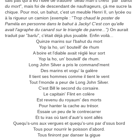
sais pas qui a eu l'idée de traduire "
dead man's chest
" par "
bahut
du mort
", mais foi de descendant de naufrageurs, çà me sucre la
chique. Pour moi, un bahut, c'est un meuble Henri II, un lycée ou
à la rigueur un camion (exemple : "
Trop chaud le poster de
Paméla en personne dans le bahut à Jacky! C'est con qu'elle
avait l'agraphe du canard sur le triangle de panne...")
On aurait
traduit par "
barlu
", c'était déjà plus jouable. Enfin voilà...
Quinze marins sur l'bahut du mort
Yop la ho, un' bouteill' de rhum
A boire et l'diable avait réglé leur sort
Yop la ho, un' bouteill' de rhum.
Long John Silver a pris le command'ment
Des marins et vogu' la galère
Il tient ses hommes comme il tient le vent
Tout l'monde a peur de Long John Silver.
C'est Bill le second du corsaire.
Le capitain' Flint en colère
Est revenu du royaum' des morts
Pour hanter la cache au trésor.
Essaie un peu de le contrecarrer
Et tu iras où tant d'autr's sont allés
Quequ's-uns aux vergues et quequ's-uns par d'ssus bord
Tous pour nourrir le poisson d'abord.
Tous finiront par danser la gigue