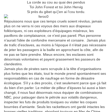
La corde au cou au quai des pendus
Toi John Forest et toi John Hervig
Si près du gibet qu'j'en ai l'cou tordu.
Réjouissons nous que ces temps cruels soient révolus, jamais
plus on ne verra ni ces voyous des mers aux drapeaux
folkloriques, ni ces exploiteurs d'équipages miséreux, les
pavillons de complaisance, ce n'est pas pareil. Plus personne
n'aurait l'idée de confondre mercenaire et corsaire. Jamais plus
de trafic d'esclaves, au moins à l'époque il n'était pas nécessaire
de jeter les passagers à la baille en approchant la côte, afin de
ne pas se faire prendre. Mieux encore, les esclaves sont
désormais volontaires et payent grassement les passeurs de
clandestins.
Jamais plus de pirates sans scrupule à la tête d'organisations
plus fortes que les états, tout le monde prend spontanément ses
responsabilités en cas de naufrage en forme de désastre
écologique. S'il y a des procès, c'est seulement parce que çà fait
du bien d'en parler. Le métier de pilleur d'épaves lui aussi a bien
changé, il nous faut désormais nous équiper de combinaisons
NBC, pour patauger dans le pétrole aux volatils dangereux,
inspecter les futs de produits toxiques ou visiter les coques
bourrées d'amiante. Seuls les racketteurs ont gardé intactes les
bonnes vieilles traditions, abordant toujours en Mer de Chine,