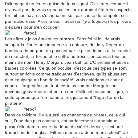
l'allumage d'un feu en guise de faux signal. D'ailleurs, comme il
n'y avait pas de vrais signaux, les faux auraient été très suspects.
En fait, les navires s'échouaient soit par cause de tempête, soit
par maladresse. Alors là oui, il avait (
et il y a toujours
) les pilleurs
d'épaves pour s'en occuper.
Les affreux jojos étaient les
pirates
. Sans foi ni loi, de vrais
salopards. Toute une imagerie les entoure, du Jolly Roger au
bandeau de borgne, en passant par le pilon de bois et le crochet
de manchot, la Tortue et le coffre au trésor; on connait tous au
moins de nom Henry Morgan, Jean Laffite, L'Olonnais et autres
barbes colorées. Ce qu'on occulte, c'est que ces types se sont
surtout enrichis comme trafiquants d'esclaves, qu'ils abusaient
d'un équipage au ban de la société, vrais galèriens et chair à
canon. L'argent faisant tout, certains comme Morgan sont
devenus gouverneurs et ont eu une réelle influence politique, à
cette époque que l'on nomme très justement "l'âge d'or de la
piraterie".
Dans ce folklore, il y a aussi les chansons de pirates, celle qui
suit, l'une des plus connues, est parfaitement authentique
puisqu'elle date à peine du début du siècle dernier, c'est une
traduction de l'anglais "Fifteen men on a dead man's chest". Je