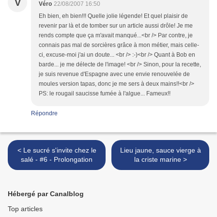
V
Véro
22/08/2007 16:50
Eh bien, eh bien!!! Quelle jolie légende! Et quel plaisir de
revenir par là et de tomber sur un article aussi drôle! Je me
rends compte que ça m'avait manqué...<br /> Par contre, je
connais pas mal de sorcières grâce à mon métier, mais celle-
ci, excuse-moi j'ai un doute... <br /> :-)<br /> Quant à Bob en
barde... je me délecte de l'image! <br /> Sinon, pour la recette,
je suis revenue d'Espagne avec une envie renouvelée de
moules version tapas, donc je me sers à deux mains!!<br />
PS: le rougail saucisse fumée à l'algue... Fameux!!
Répondre
< Le sucré s'invite chez le
Lieu jaune, sauce vierge à
salé - #6 - Prolongation
la criste marine >
Hébergé par Canalblog
Top articles