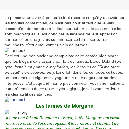
Je pense vous avoir à peu près tout raconté ce qu'il y a savoir sur
les moules comestibles, ce n'est pas pour autant que je vais
cesser d'en donner des recettes, surtout en cette saison où elles
sont magnifiques. C'est donc par la légende de leur apparition
sur nos côtes que je vais commencer ce billet, sortez les
mouchoirs, c'est émouvant et plein de larmes.
Ceci est une très ancienne complainte celte contée bien avant
que les blogs n'existassent, par le très fameux barde Delard (
un
type jamais en panne d'inspiration, les lecteurs de "Si ma tante
en avait" s'en souviennent
). En effet, dans les contrées celtiques,
on mangeait les pigeons voyageurs et on bloggait par bardes
interposés, c'était quand même plus convivial. Pour une meilleure
compréhension de ce texte mythologique, je vais vous en livrer
les clés au fil des stances.
Les larmes de Morgane
"Il était une fois au Royaume d'Armor, la fée Morgane qui vivait
heureuse près de l'océan, régissant les marées et chantant de
douces complaintes aux marins et aux pêcheurs. Ses yeux