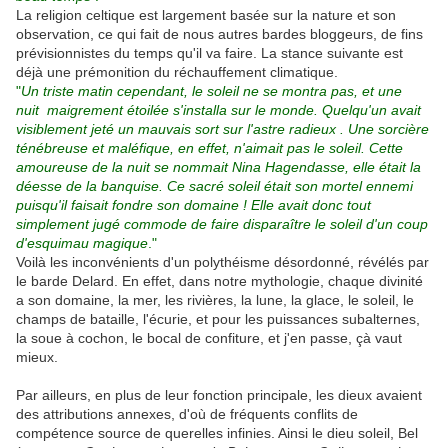
La religion celtique est largement basée sur la nature et son
observation, ce qui fait de nous autres bardes bloggeurs, de fins
prévisionnistes du temps qu'il va faire. La stance suivante est
déjà une prémonition du réchauffement climatique.
"
Un triste matin cependant, le soleil ne se montra pas, et une
nuit maigrement étoilée s'installa sur le monde. Quelqu'un avait
visiblement jeté un mauvais sort sur l'astre radieux . Une sorcière
ténébreuse et maléfique, en effet, n'aimait pas le soleil. Cette
amoureuse de la nuit se nommait Nina Hagendasse, elle était la
déesse de la banquise. Ce sacré soleil était son mortel ennemi
puisqu'il faisait fondre son domaine ! Elle avait donc tout
simplement jugé commode de faire disparaître le soleil d'un coup
d'esquimau magique
."
Voilà les inconvénients d'un polythéisme désordonné, révélés par
le barde Delard. En effet, dans notre mythologie, chaque divinité
a son domaine, la mer, les rivières, la lune, la glace, le soleil, le
champs de bataille, l'écurie, et pour les puissances subalternes,
la soue à cochon, le bocal de confiture, et j'en passe, çà vaut
mieux.
Par ailleurs, en plus de leur fonction principale, les dieux avaient
des attributions annexes, d'où de fréquents conflits de
compétence source de querelles infinies. Ainsi le dieu soleil, Bel