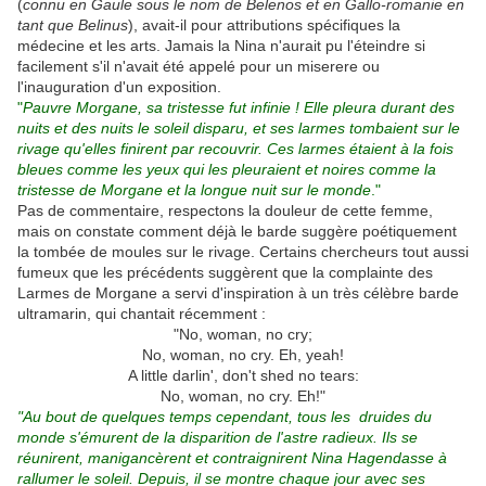
(
connu en Gaule sous le nom de Belenos et en Gallo-romanie en
tant que Belinus
), avait-il pour attributions spécifiques la
médecine et les arts. Jamais la Nina n'aurait pu l'éteindre si
facilement s'il n'avait été appelé pour un miserere ou
l'inauguration d'un exposition.
"
Pauvre Morgane, sa tristesse fut infinie ! Elle pleura durant des
nuits et des nuits le soleil disparu, et ses larmes tombaient sur le
rivage qu'elles finirent par recouvrir. Ces larmes étaient à la fois
bleues comme les yeux qui les pleuraient et noires comme la
tristesse de Morgane et la longue nuit sur le monde
."
Pas de commentaire, respectons la douleur de cette femme,
mais on constate comment déjà le barde suggère poétiquement
la tombée de moules sur le rivage. Certains chercheurs tout aussi
fumeux que les précédents suggèrent que la complainte des
Larmes de Morgane a servi d'inspiration à un très célèbre barde
ultramarin, qui chantait récemment :
"No, woman, no cry;
No, woman, no cry. Eh, yeah!
A little darlin', don't shed no tears:
No, woman, no cry. Eh!"
"Au bout de quelques temps cependant, tous les druides du
monde s'émurent de la disparition de l'astre radieux. Ils se
réunirent, manigancèrent et contraignirent Nina Hagendasse à
rallumer le soleil. Depuis, il se montre chaque jour avec ses