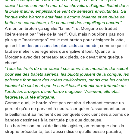
étaient bleus comme la mer et sa chevelure d'algues flottait dans
la brise marine, emplissant le vent de senteurs envoûtantes. Sa
longue robe blanche était faite d'écume brillante et en guise de
bottes en caoutchouc, elle chaussait des coquillages nacrés."
Armor, en breton çà signifie "la mer", et Morgane se traduit
littéralement par "née de la mer". Oui, mais n'oublions pas non
plus que "marimorgan" est le mot breton pour désigner la lotte,
qui est
l'un des poissons les plus laids au monde
, comme quoi il
faut se méfier des légendes qui enjolivent tout. Quant à la
Morgane avec des ormeaux aux pieds, ce devait être quelque
chose!
"Tous les fruits de mer étaient ses amis. Les mouettes dansaient
pour elle des ballets aériens, les bulots jouaient de la conque, les
poissons formaient des nuées multicolores, tandis que les crabes
jouaient du violon et que le corail faisait retentir aux tréfonds de
l'onde les arpèges d'une harpe magique. Vraiment, elle était
heureuse, la fée Morgane."
Comme quoi, le barde n'est pas cet abruti chantant comme un
porc et qu'on ne parvient à neutraliser qu'en l'assommant ou en
le bâillonnant au moment des banquets concluant des albums de
bandes dessinées à la celtitude plus que douteuse.
Les bardes sont aussi de fins biologistes, on remarque dans la
strophe précédente, tout aussi ridicule qu'elle puisse paraître,