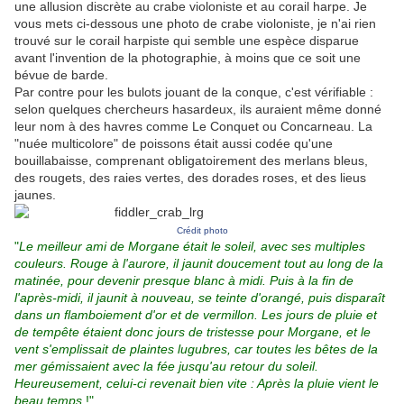
une allusion discrète au crabe violoniste et au corail harpe. Je
vous mets ci-dessous une photo de crabe violoniste, je n'ai rien
trouvé sur le corail harpiste qui semble une espèce disparue
avant l'invention de la photographie, à moins que ce soit une
bévue de barde.
Par contre pour les bulots jouant de la conque, c'est vérifiable :
selon quelques chercheurs hasardeux, ils auraient même donné
leur nom à des havres comme Le Conquet ou Concarneau. La
"nuée multicolore" de poissons était aussi codée qu'une
bouillabaisse, comprenant obligatoirement des merlans bleus,
des rougets, des raies vertes, des dorades roses, et des lieus
jaunes.
Crédit photo
"
Le meilleur ami de Morgane était le soleil, avec ses multiples
couleurs. Rouge à l'aurore, il jaunit doucement tout au long de la
matinée, pour devenir presque blanc à midi. Puis à la fin de
l'après-midi, il jaunit à nouveau, se teinte d'orangé, puis disparaît
dans un flamboiement d'or et de vermillon. Les jours de pluie et
de tempête étaient donc jours de tristesse pour Morgane, et le
vent s'emplissait de plaintes lugubres, car toutes les bêtes de la
mer gémissaient avec la fée jusqu'au retour du soleil.
Heureusement, celui-ci revenait bien vite : Après la pluie vient le
beau temps
!"