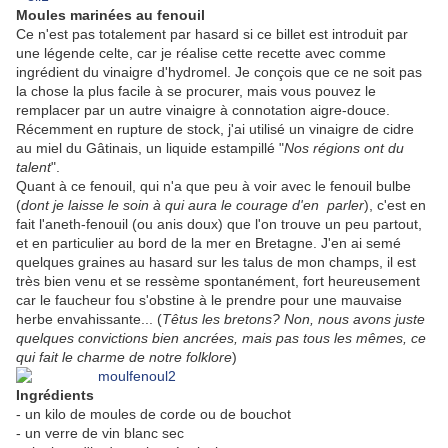
Moules marinées au fenouil
Ce n'est pas totalement par hasard si ce billet est introduit par
une légende celte, car je réalise cette recette avec comme
ingrédient du vinaigre d'hydromel. Je conçois que ce ne soit pas
la chose la plus facile à se procurer, mais vous pouvez le
remplacer par un autre vinaigre à connotation aigre-douce.
Récemment en rupture de stock, j'ai utilisé un vinaigre de cidre
au miel du Gâtinais, un liquide estampillé "
Nos régions ont du
talent
".
Quant à ce fenouil, qui n'a que peu à voir avec le fenouil bulbe
(
dont je laisse le soin à qui aura le courage d'en parler
), c'est en
fait l'aneth-fenouil (ou anis doux) que l'on trouve un peu partout,
et en particulier au bord de la mer en Bretagne. J'en ai semé
quelques graines au hasard sur les talus de mon champs, il est
très bien venu et se ressème spontanément, fort heureusement
car le faucheur fou s'obstine à le prendre pour une mauvaise
herbe envahissante... (
Têtus les bretons? Non, nous avons juste
quelques convictions bien ancrées, mais pas tous les mêmes, ce
qui fait le charme de notre folklore
)
Ingrédients
- un kilo de moules de corde ou de bouchot
- un verre de vin blanc sec