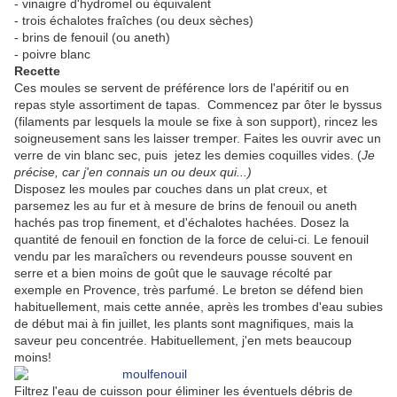
- vinaigre d'hydromel ou équivalent
- trois échalotes fraîches (ou deux sèches)
- brins de fenouil (ou aneth)
- poivre blanc
Recette
Ces moules se servent de préférence lors de l'apéritif ou en
repas style assortiment de tapas. Commencez par ôter le byssus
(filaments par lesquels la moule se fixe à son support), rincez les
soigneusement sans les laisser tremper. Faites les ouvrir avec un
verre de vin blanc sec, puis jetez les demies coquilles vides. (
Je
précise, car j'en connais un ou deux qui...)
Disposez les moules par couches dans un plat creux, et
parsemez les au fur et à mesure de brins de fenouil ou aneth
hachés pas trop finement, et d'échalotes hachées. Dosez la
quantité de fenouil en fonction de la force de celui-ci. Le fenouil
vendu par les maraîchers ou revendeurs pousse souvent en
serre et a bien moins de goût que le sauvage récolté par
exemple en Provence, très parfumé. Le breton se défend bien
habituellement, mais cette année, après les trombes d'eau subies
de début mai à fin juillet, les plants sont magnifiques, mais la
saveur peu concentrée. Habituellement, j'en mets beaucoup
moins!
Filtrez l'eau de cuisson pour éliminer les éventuels débris de