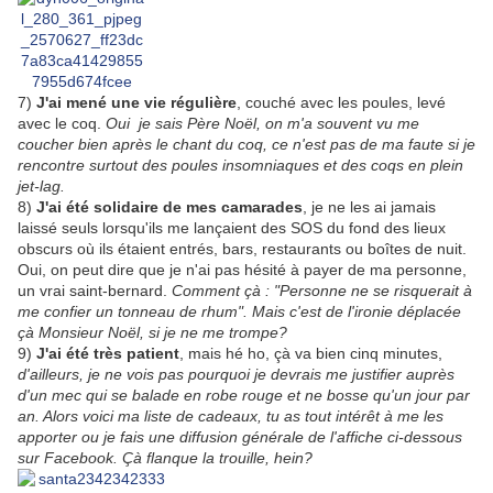
7)
J'ai mené une vie régulière
, couché avec les poules, levé
avec le coq.
Oui je sais Père Noël, on m'a souvent vu me
coucher bien après le chant du coq, ce n'est pas de ma faute si je
rencontre surtout des poules insomniaques et des coqs en plein
jet-lag.
8)
J'ai été solidaire de mes camarades
, je ne les ai jamais
laissé seuls lorsqu'ils me lançaient des SOS du fond des lieux
obscurs où ils étaient entrés, bars, restaurants ou boîtes de nuit.
Oui, on peut dire que je n'ai pas hésité à payer de ma personne,
un vrai saint-bernard.
Comment çà : "Personne ne se risquerait à
me confier un tonneau de rhum". Mais c'est de l'ironie déplacée
çà Monsieur Noël, si je ne me trompe?
9)
J'ai été très patient
, mais hé ho, çà va bien cinq minutes,
d'ailleurs, je ne vois pas pourquoi je devrais me justifier auprès
d'un mec qui se balade en robe rouge et ne bosse qu'un jour par
an. Alors voici ma liste de cadeaux, tu as tout intérêt à me les
apporter ou je fais une diffusion générale de l'affiche ci-dessous
sur Facebook. Çà flanque la trouille, hein?