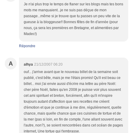
Je n'ai plus trop le temps de flaner sur les blogs mais tes bons
mots me manquaient...je ne suis pas déçue de mon
passage...même si je trouve que tu passes un peu vite de la
gueuse à la bloggeuse!! Bonnes fêtes de fin d'année (pour
nous, ça sera les premières en Bretagne, et alimentées par
Madec!)
Répondre
A
alhya
21/12/2007 06:20
ouf... j'arrive avant que le nouveau billet de la semaine soit
publié, c'est bête, mais je me l'étais promis! Qu'il est beau ce
billet... moi j'ai envie aussi d'écrire ma lettre au père Noël:
cher père Noël, faites qu'en 2008 je puisse voir plus souvent
cet ami spirituel et breton, forcément, afin qu'il m'inspire
toujours autant d'affection que ses recettes me créent
d'émotion et que je continue à me dire, régulièrement, quelle
chance, mais quelle chance que ces cuisines de tortue et de
la mer (pas si loin, en fin de compte, l'une allant souvent avec
l'autre, non?), se soient rencontrées dans cet océan de pages
internet, Une tortue qui t'embrasse.