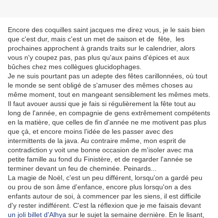
Encore des coquilles saint jacques me direz vous, je le sais bien
que c'est dur, mais c'est un met de saison et de fête, les
prochaines approchent à grands traits sur le calendrier, alors
vous n'y coupez pas, pas plus qu'aux pains d'épices et aux
bûches chez mes collègues glucidophages.
Je ne suis pourtant pas un adepte des fêtes carillonnées, où tout
le monde se sent obligé de s'amuser des mêmes choses au
même moment, tout en mangeant sensiblement les mêmes mets.
Il faut avouer aussi que je fais si régulièrement la fête tout au
long de l'année, en compagnie de gens extrêmement compétents
en la matière, que celles de fin d'année ne me motivent pas plus
que çà, et encore moins l'idée de les passer avec des
intermittents de la java. Au contraire même, mon esprit de
contradiction y voit une bonne occasion de m'isoler avec ma
petite famille au fond du Finistère, et de regarder l'année se
terminer devant un feu de cheminée. Peinards...
La magie de Noël, c'est un peu différent, lorsqu'on a gardé peu
ou prou de son âme d'enfance, encore plus lorsqu'on a des
enfants autour de soi, à commencer par les siens, il est difficile
d'y rester indifférent. C'est la réflexion que je me faisais devant
un joli billet d'Alhya
sur le sujet la semaine dernière. En le lisant,