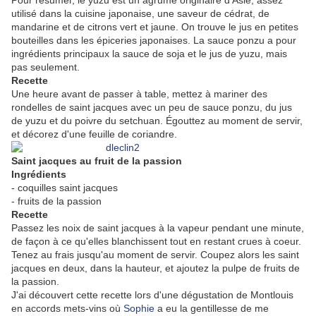
Pour résumer, le yuzu est un agrume originaire d'Asie, assez
utilisé dans la cuisine japonaise, une saveur de cédrat, de
mandarine et de citrons vert et jaune. On trouve le jus en petites
bouteilles dans les épiceries japonaises. La sauce ponzu a pour
ingrédients principaux la sauce de soja et le jus de yuzu, mais
pas seulement.
Recette
Une heure avant de passer à table, mettez à mariner des
rondelles de saint jacques avec un peu de sauce ponzu, du jus
de yuzu et du poivre du setchuan. Égouttez au moment de servir,
et décorez d'une feuille de coriandre.
Saint jacques au fruit de la passion
Ingrédients
- coquilles saint jacques
- fruits de la passion
Recette
Passez les noix de saint jacques à la vapeur pendant une minute,
de façon à ce qu'elles blanchissent tout en restant crues à coeur.
Tenez au frais jusqu'au moment de servir. Coupez alors les saint
jacques en deux, dans la hauteur, et ajoutez la pulpe de fruits de
la passion.
J'ai découvert cette recette lors d'une dégustation de Montlouis
en accords mets-vins où
Sophie
a eu la gentillesse de me