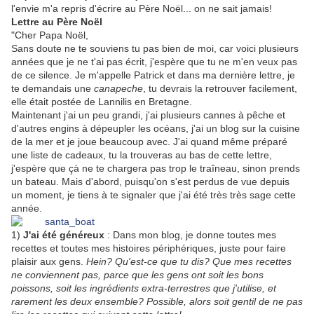
l'envie m'a repris d'écrire au Père Noël... on ne sait jamais!
Lettre au Père Noël
"Cher Papa Noël,
Sans doute ne te souviens tu pas bien de moi, car voici plusieurs
années que je ne t'ai pas écrit, j'espère que tu ne m'en veux pas
de ce silence. Je m'appelle Patrick et dans ma dernière lettre, je
te demandais une
canapeche
, tu devrais la retrouver facilement,
elle était postée de Lannilis en Bretagne.
Maintenant j'ai un peu grandi, j'ai plusieurs cannes à pêche et
d'autres engins à dépeupler les océans, j'ai un blog sur la cuisine
de la mer et je joue beaucoup avec. J'ai quand même préparé
une liste de cadeaux, tu la trouveras au bas de cette lettre,
j'espère que çà ne te chargera pas trop le traîneau, sinon prends
un bateau. Mais d'abord, puisqu'on s'est perdus de vue depuis
un moment, je tiens à te signaler que j'ai été très très sage cette
année.
1)
J'ai été généreux
: Dans mon blog, je donne toutes mes
recettes et toutes mes histoires périphériques, juste pour faire
plaisir aux gens.
Hein? Qu'est-ce que tu dis? Que mes recettes
ne conviennent pas, parce que les gens ont soit les bons
poissons, soit les ingrédients extra-terrestres que j'utilise, et
rarement les deux ensemble? Possible, alors soit gentil de ne pas