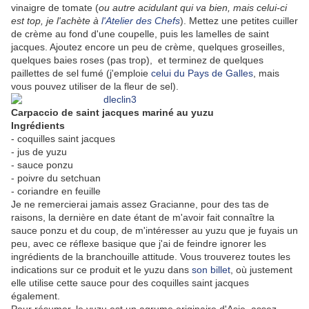
vinaigre de tomate (
ou autre acidulant qui va bien, mais celui-ci
est top, je l'achète à
l'Atelier des Chefs
). Mettez une petites cuiller
de crème au fond d'une coupelle, puis les lamelles de saint
jacques. Ajoutez encore un peu de crème, quelques groseilles,
quelques baies roses (pas trop), et terminez de quelques
paillettes de sel fumé (j'emploie
celui du Pays de Galles
, mais
vous pouvez utiliser de la fleur de sel).
Carpaccio de saint jacques mariné au yuzu
Ingrédients
- coquilles saint jacques
- jus de yuzu
- sauce ponzu
- poivre du setchuan
- coriandre en feuille
Je ne remercierai jamais assez Gracianne, pour des tas de
raisons, la dernière en date étant de m'avoir fait connaître la
sauce ponzu et du coup, de m'intéresser au yuzu que je fuyais un
peu, avec ce réflexe basique que j'ai de feindre ignorer les
ingrédients de la branchouille attitude. Vous trouverez toutes les
indications sur ce produit et le yuzu dans
son billet
, où justement
elle utilise cette sauce pour des coquilles saint jacques
également.