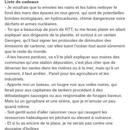
Liste de cadeaux
- Je voudrais que tu envoies tes nains et tes lutins nettoyer le
fond des mers des épaves en tout genre, qui sont de potentielles
bombes écologiques, en hydrocarbures, chimie dangereuse voire
déchets et armes nucléaires.
- Toi qui a beaucoup de jours de RTT, tu me ferais plaisir en allant
expliquer aux dirigeants de la planète, et surtout à un certain
Georges, qu'il faut signer les protocoles de diminution des
émissions de carbone, car elles tuent l'océan tout aussi sûrement
que le reste du monde.
- A tes heures perdues, va s'il te plaît expliquer aux maires des
communes qu'une station dépuration, c'est plus cher que de
déverser les sanies dans les rivières ou à la mer, mais qu'à un
moment, il faut arrêter.. Pareil pour les agriculteurs et les
industriels.
- Apporte moi un bateau, un lougre noir aux voiles noires, qui
ferait peur aux capitaines de tankers procédant à des
débalastages sauvages ou aux responsable de forages baveux.
Mets lui un gyrophare et une sirène, que je m'amuse un peu
quand même.
- Soit gentil aussi d'aller raisonner ceux qui ravagent les
ressources halieutiques en pêchant ou élevant à outrance..
- Et si tu as encore de la place, je ne serais pas contre une
douzaine d'huîtres.