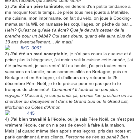
lire les recettes qui suivent cette lettre!
2)
J'ai été un père tolérable
, en dehors d'un petite tendance à
me moquer tout le temps. Je prête tous mes jouets à Mathilde,
ma cuisine, mon imprimante, on fait du vélo, on joue à Cooking-
mama sur la Wii, on ramasse les coquillages, on pêche du bar…
Hein?
Qu'est ce qu'elle t'a écrit? Que je devrais cesser de la
prendre pour un bébé? Oui sans doute, quand elle aura plus de
33 ans éventuellement… Ah mais!
3)
J'ai été un mari acceptable
, je n'ai pas couru la gueuse et à
peine plus la bloggeuse, j'ai moins sali la cuisine cette année, j'ai
été prévenant, je suis rentré tôt du boulot, j'ai pris toutes mes
vacances en famille, nous sommes allés en Bretagne, puis en
Bretagne et en Bretagne, et d'ailleurs on y retourne le 25
décembre Père Noël, je te le précise pour ne pas que tu te
trompes de cheminée!
Comment? Il faudrait un peu plus
voyager? D'accord, je comprends çà, promis l'an prochain on ira
chercher du dépaysement dans le Grand Sud ou le Grand Est,
Morbihan ou Côtes d'Armor.
4)
J'ai bien travaillé à l'école
, oui je sais Père Noël, ce n'est pas
vraiment l'école, car on n'a pas de devoir à faire à la maison.
Mais j'ai quand même bien appris mes leçons, pris des notes et
parlé gentiment à mes clients.
Personne ne t'en as parlé? Ben