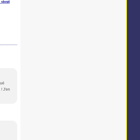
 stout
qué
 ! J'en