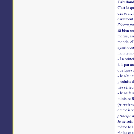
Cabillaud
C'est là q
des sourci
carrément 
l'écran po
Et bien ou
morue, ass
monde, ell
ayant occ
mon temps 
- La princ
fois par a
quelques 
- Je n'ai j
produits d
très série
- Je ne fa
ministre B
(
je revien
ou me lire
principe 
Je ne suis
même le Ja
règles et 