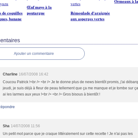
Ormeaux à la
Œuf mayo à la
 de coquilles
poutargue
Rémoulade d'araignée
ques, banane
aux asperges vertes
ntaires
Ajouter un commentaire
Charline
16/07/2008 16:42
Coucou Patrick !<br /> <br /> Je te donne plus de news bientôt promis, j'ai débar
jeudi, je suis déjà à fleur de peau tellement que ça me manque et je tombe sur ça
ai les larmes aux yeux !<br /> <br /> Gros bisous à bientôt !
Répondre
Sha
14/07/2008 11:56
Un petit mot parce que je craque littéralement sur cette recette ! Je n'ai pas les