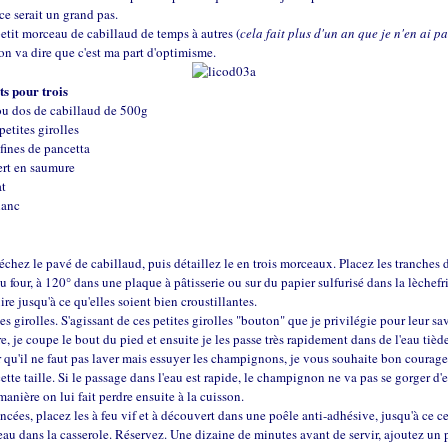
 ce serait un grand pas.
etit morceau de cabillaud de temps à autres (
cela fait plus d'un an que je n'en ai p
 on va dire que c'est ma part d'optimisme.
ts pour trois
ou dos de cabillaud de 500g
petites girolles
 fines de pancetta
ert en saumure
at
lanc
échez le pavé de cabillaud, puis détaillez le en trois morceaux. Placez les tranches 
u four, à 120° dans une plaque à pâtisserie ou sur du papier sulfurisé dans la lèchefri
ire jusqu'à ce qu'elles soient bien croustillantes.
es girolles. S'agissant de ces petites girolles "bouton" que je privilégie pour leur sa
re, je coupe le bout du pied et ensuite je les passe très rapidement dans de l'eau tièd
 qu'il ne faut pas laver mais essuyer les champignons, je vous souhaite bon courag
cette taille. Si le passage dans l'eau est rapide, le champignon ne va pas se gorger d'
manière on lui fait perdre ensuite à la cuisson.
incées, placez les à feu vif et à découvert dans une poêle anti-adhésive, jusqu'à ce ce
'eau dans la casserole. Réservez. Une dizaine de minutes avant de servir, ajoutez un