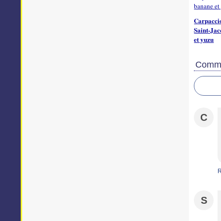
Carpaccio
Saint-Jac
et yuzu
Comme
C
S