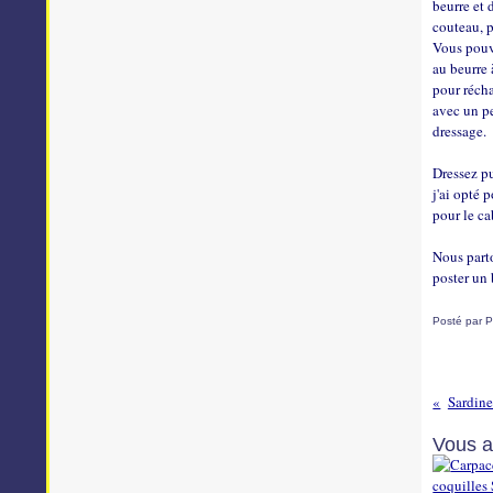
beurre et 
couteau, p
Vous pouve
au beurre 
pour récha
avec un pe
dressage.
Dressez pu
j'ai opté 
pour le ca
Nous parto
poster un 
Posté par P
Sardine
Vous a