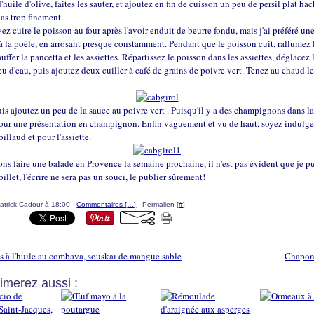
d'huile d'olive, faites les sauter, et ajoutez en fin de cuisson un peu de persil plat ha
as trop finement.
z cuire le poisson au four après l'avoir enduit de beurre fondu, mais j'ai préféré un
à la poêle, en arrosant presque constamment. Pendant que le poisson cuit, rallumez 
uffer la pancetta et les assiettes. Répartissez le poisson dans les assiettes, déglacez 
u d'eau, puis ajoutez deux cuiller à café de grains de poivre vert. Tenez au chaud l
is ajoutez un peu de la sauce au poivre vert . Puisqu'il y a des champignons dans la
pour une présentation en champignon. Enfin vaguement et vu de haut, soyez indulgen
billaud et pour l'assiette.
ns faire une balade en Provence la semaine prochaine, il n'est pas évident que je p
billet, l'écrire ne sera pas un souci, le publier sûrement!
atrick Cadour à 18:00 -
Commentaires [
…
]
- Permalien [
#
]
s à l'huile au combava, souskaï de mangue sable
Chapon 
imerez aussi :