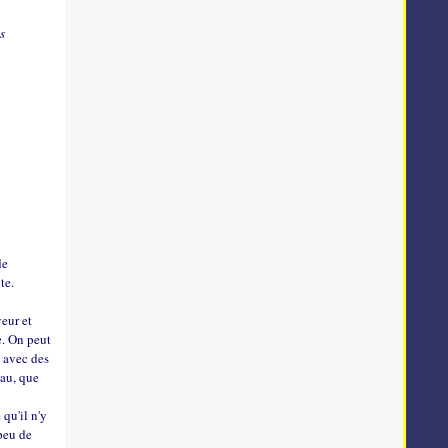
as
de
te.
veur et
e. On peut
e avec des
eau, que
 qu'il n'y
 peu de