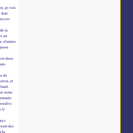
y, je vois
i font
travers
 de la
es au
e, d'autres
 passe
e ou deux
dans
ce de
ction, et
llaud.
que notre
terranée
ntendrez
a le
pays,
ixent des
r la