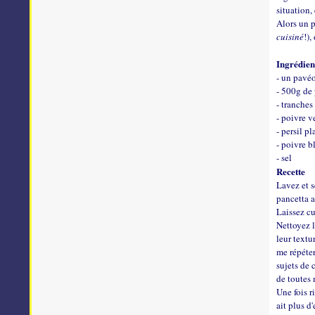
situation,
Alors un p
cuisiné
!),
Ingrédien
- un pavé
- 500g de 
- tranches
- poivre v
- persil pl
- poivre b
- sel
Recette
Lavez et s
pancetta a
Laissez cu
Nettoyez l
leur textu
me répéter
sujets de 
de toutes 
Une fois r
ait plus d