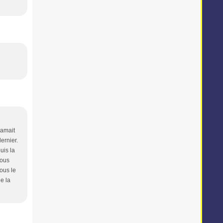
lamait
ernier.
uis la
nous
sous le
e la