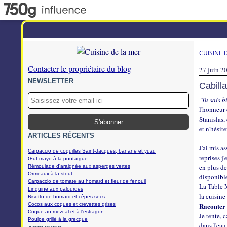
CUISINE 
Contacter le propriétaire du blog
27 juin 2
NEWSLETTER
Cabilla
"
Tu sais b
l'honneur
Stanislas,
et n'hésit
ARTICLES RÉCENTS
J'ai mis a
Carpaccio de coquilles Saint-Jacques, banane et yuzu
reprises j
Œuf mayo à la poutargue
en plus de
Rémoulade d'araignée aux asperges vertes
Ormeaux à la stout
disponible
Carpaccio de tomate au homard et fleur de fenouil
La Table M
Linguine aux palourdes
la cuisine
Risotto de homard et cèpes secs
Cocos aux coques et crevettes grises
Raconter l
Coque au mezcal et à l'estragon
Je tente, 
Poulpe grillé à la grecque
dans l'eau