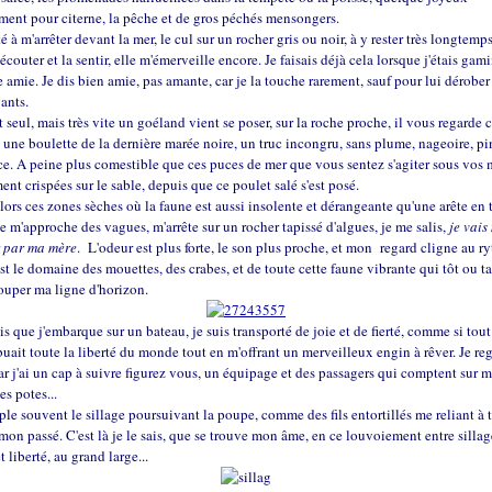
ent pour citerne, la pêche et de gros péchés mensongers.
é à m'arrêter devant la mer, le cul sur un rocher gris ou noir, à y rester très longtemps
'écouter et la sentir, elle m'émerveille encore. Je faisais déjà cela lorsque j'étais gami
e amie. Je dis bien amie, pas amante, car je la touche rarement, sauf pour lui dérobe
vants.
t seul, mais très vite un goéland vient se poser, sur la roche proche, il vous regarde
 une boulette de la dernière marée noire, un truc incongru, sans plume, nageoire, pi
e. A peine plus comestible que ces puces de mer que vous sentez s'agiter sous vos
nt crispées sur le sable, depuis que ce poulet salé s'est posé.
alors ces zones sèches où la faune est aussi insolente et dérangeante qu'une arête en 
Je m'approche des vagues, m'arrête sur un rocher tapissé d'algues, je me salis,
je vais
 par ma mère
. L'odeur est plus forte, le son plus proche, et mon regard cligne au 
est le domaine des mouettes, des crabes, et de toute cette faune vibrante qui tôt ou t
ouper ma ligne d'horizon.
s que j'embarque sur un bateau, je suis transporté de joie et de fierté, comme si tout
buait toute la liberté du monde tout en m'offrant un merveilleux engin à rêver. Je re
ar j'ai un cap à suivre figurez vous, un équipage et des passagers qui comptent sur 
s potes...
le souvent le sillage poursuivant la poupe, comme des fils entortillés me reliant à t
mon passé. C'est là je le sais, que se trouve mon âme, en ce louvoiement entre sillag
 liberté, au grand large...