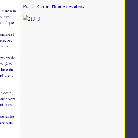
Prat-ar-Coum, l'huître des abers
 juste à la
n, c'est
r quelques
 comme si
nce, bec
 mains
travers de
 me faire
rythme du
ard vient
 à coup,
garde vers
moi, mes
outes les
e et cap,