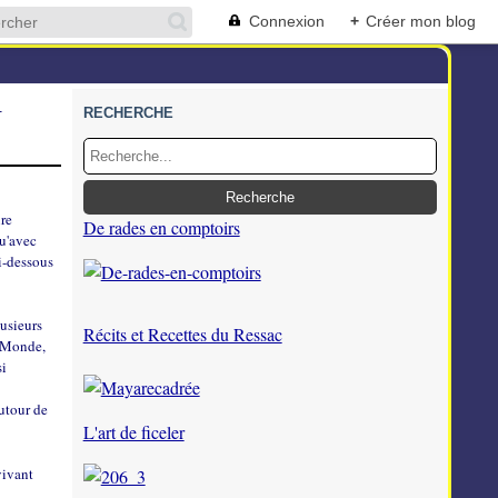
Connexion
+
Créer mon blog
RECHERCHE
T
ire
De rades en comptoirs
qu'avec
ci-dessous
lusieurs
Récits et Recettes du Ressac
e Monde,
si
utour de
L'art de ficeler
vivant