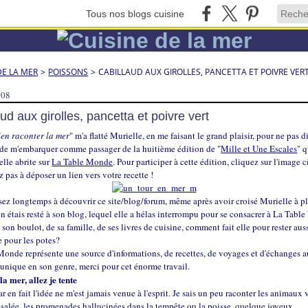
Tous nos blogs cuisine
DE LA MER
>
POISSONS
>
CABILLAUD AUX GIROLLES, PANCETTA ET POIVRE VER
008
ud aux girolles, pancetta et poivre vert
ien raconter la mer
" m'a flatté Murielle, en me faisant le grand plaisir, pour ne pas d
 de m'embarquer comme passager de la huitième édition de "
Mille et Une Escales
" 
 elle abrite sur
La Table Monde
. Pour participer à cette édition, cliquez sur l'image 
ez pas à déposer un lien vers votre recette !
ssez longtemps à découvrir ce site/blog/forum, même après avoir croisé Murielle à p
'en étais resté à son blog, lequel elle a hélas interrompu pour se consacrer à La Tabl
 son boulot, de sa famille, de ses livres de cuisine, comment fait elle pour rester aus
 pour les potes?
onde représente une source d'informations, de recettes, de voyages et d'échanges a
 unique en son genre, merci pour cet énorme travail.
a mer, allez je tente
car en fait l'idée ne m'est jamais venue à l'esprit. Je sais un peu raconter les animaux 
 salée, les promenades hallucinées dans la tempête ou la poisse, quelque joyeux