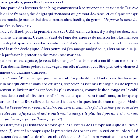
 aux girolles, pancetta et poivre vert
u'une partie des lecteurs de ce blog commencent à se muer en un
cartoon
de Tex Aver
ls qui se froncent, des doigts qui menacent ou grattent des têtes, et quelques uns qu
des bonds. je m'attends à des commentaires inédits, du genre : "
Je passe la main à 
ur t'en coller une
".
i du cabillaud, pour la première fois sur CdM, enfin du frais, il y a déjà eu deux fois
umons pleinement. Certes, il s'agit de l'une des espèces de poisson les plus menacé
e a déjà disparu dans certains endroits où il n'y a que peu de chance qu'elle revienn
upé la niche écologique. Alors pourquoi j'en mange malgré tout, alors même que je
à professer la protection des ressources marines.
ipale raison est égoïste, je veux faire manger à ma femme et à ma fille, au moins un
n l'un des meilleurs poissons sauvages, car elle n'auront peut-être plus cette chance 
années ou dizaines d'années.
amais "
interdi
t" de manger quoique ce soit, j'ai juste dit qu'il faut diversifier les espè
e la mer qui entrent dans nos cuisines, respecter les rythmes biologiques de reprodu
usement se limiter sur les espèces les plus menacées, comme le thon rouge ou le cabi
is pas d'auto-culpabilisation, je râle lorsque les quotas sont insuffisants, ou lorsque 
arnier affronte Bruxelles et les scientifiques sur la question du thon rouge en Médi
drai à l'occasion sur cette histoire, qui sent la mauvaise foi, de même que vous m'e
z râler sur la façon dont notre parlement a intégré le plus tard possible et a minim
du "pollueur-payeur
pollueur-payeur
"
).
 pas naïf, mais j'ai tendance à croire que les autorités de l'Europe ainsi que d'autres 
pon (!), ont enfin compris que la protection des océans est un vrai enjeu. Alors ils f
assurent des contrôles de plus en plus fréquents. Si déjà on parvenait ainsi à stabilise