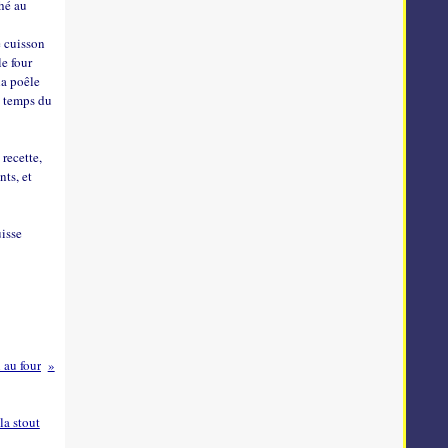
ché au
e cuisson
le four
la poêle
e temps du
 recette,
ts, et
uisse
au four