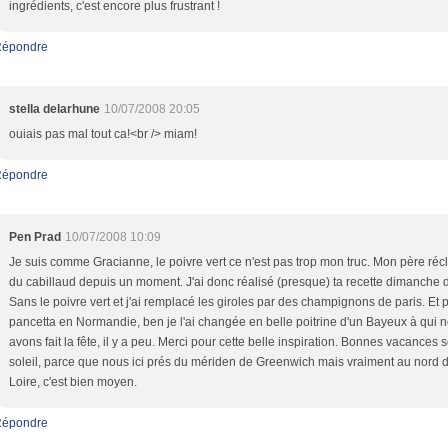
ingrédients, c'est encore plus frustrant !
Répondre
stella delarhune
10/07/2008 20:05
ouiais pas mal tout ca!<br /> miam!
Répondre
Pen Prad
10/07/2008 10:09
Je suis comme Gracianne, le poivre vert ce n'est pas trop mon truc. Mon père réc
du cabillaud depuis un moment. J'ai donc réalisé (presque) ta recette dimanche d
Sans le poivre vert et j'ai remplacé les giroles par des champignons de paris. Et p
pancetta en Normandie, ben je l'ai changée en belle poitrine d'un Bayeux à qui 
avons fait la fête, il y a peu. Merci pour cette belle inspiration. Bonnes vacances 
soleil, parce que nous ici prés du mériden de Greenwich mais vraiment au nord d
Loire, c'est bien moyen.
Répondre