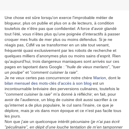
Une chose est sûre lorsqu'on exerce l'improbable métier de
blogueur, plus on publie et plus on a de lecteurs, à condition
toutefois de n'être pas que confidentiel. A force d'avoir glandé
tout l'été, vous n'êtes plus qu'une poignée d'interactifs à passer
croquer mes fruits de mer plus ou moins défendus. Si je ne
réagis pas, CdM va se transformer en un site tout venant,
fréquenté quasi exclusivement par les robots de recherche et
quelques milliers d'anonymes plus ou moins sains d'esprit. Rien
qu'aujourd'hui, trois dangereux maniaques sont arrivés sur ces
pages en tapotant dans Google : "
huile de vieux merlans
", "
tuer
un poulpe
" et "
comment cuisiner la raie
".
Je ne veux certes pas concurrencer notre chère
Marion
, dont le
bilan mensuel des mots-clés d'accès à son blog
est un
incontournable bréviaire des perversions culinaires, toutefois le
"
comment cuisiner la raie
" m'a donné à réfléchir; en fait, pour
avoir de l'audience, un blog de cuisine doit aussi sacrifier à ce
qu'internet a de plus populaire, le cul sans l'inaire, ce que je
déplore, mais je vis dans mon époque et ce n'est pas facile tous
les jours.
Non que j'aie un quelconque intérêt pécuniaire (
je n'ai pas écrit
"péculinaire", en dépit d'une louche tentation de m'en tamponner