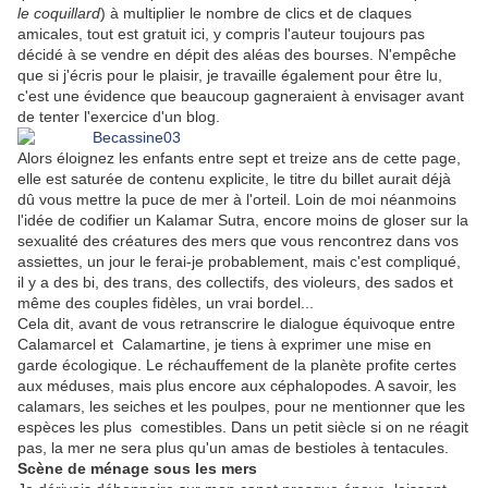
le coquillard
) à multiplier le nombre de clics et de claques
amicales, tout est gratuit ici, y compris l'auteur toujours pas
décidé à se vendre en dépit des aléas des bourses. N'empêche
que si j'écris pour le plaisir, je travaille également pour être lu,
c'est une évidence que beaucoup gagneraient à envisager avant
de tenter l'exercice d'un blog.
Alors éloignez les enfants entre sept et treize ans de cette page,
elle est saturée de contenu explicite, le titre du billet aurait déjà
dû vous mettre la puce de mer à l'orteil. Loin de moi néanmoins
l'idée de codifier un Kalamar Sutra, encore moins de gloser sur la
sexualité des créatures des mers que vous rencontrez dans vos
assiettes, un jour le ferai-je probablement, mais c'est compliqué,
il y a des bi, des trans, des collectifs, des violeurs, des sados et
même des couples fidèles, un vrai bordel...
Cela dit, avant de vous retranscrire le dialogue équivoque entre
Calamarce
l
et Calamartine, je tiens à exprimer une mise en
garde écologique. Le réchauffement de la planète profite certes
aux méduses, mais plus encore aux céphalopodes. A savoir, les
calamars, les seiches et les poulpes, pour ne mentionner que les
espèces les plus comestibles. Dans un petit siècle si on ne réagit
pas, la mer ne sera plus qu'un amas de bestioles à tentacules.
Scène de ménage sous les mers