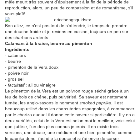
mâle meurt très souvent d'épuisement à la fin de la période de
reproduction, alors, un peu de compassion et de romantisme, s'il
vous plaît!
Bon allez, ce n'est pas tout de s'attendrir, le temps de prendre
une douche froide et je reviens en cuisine, toujours un peu sur
des charbons ardents...
Calamars à la braise, beurre au pimenton
Ingrédients
- calamars
- beurre
- pimenton de la Vera doux
- poivre noir
- gros sel
-
facultatif
: ail ou vinaigre
Le pimenton de la Vera est un poivron rouge séché grâce à un
feu de bois de chêne, puis pulvérisé. Sa saveur est nettement
fumée, les anglo-saxons le nomment
smoked paprika
. Il est
beaucoup utilisé dans les charcuteries espagnoles, à commencer
par le chorizo auquel il donne cette saveur si particulière. Il y en a
deux variétés, celui de la Vera est selon moi le meilleur, voici celui
que j'utilise, l'un des plus connus je crois. Il en existe trois
versions, une douce, une médium et une bien pimentée, comme
le paprika donc; j'achète la douce et si j'ai envie de corser,