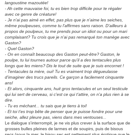
langoustine mazoutée!
- Ah cette mauvaise foi, tu es bien trop difficile pour te régaler
avec ce genre de créature!
- Je n'ai pas aimé en effet, pas plus que je n'aime les seiches,
même poulpeuses, comme tu l'affirmes sans raison. D'ailleurs à
propos de poulpeux, tu me prends pour un idiot ou pour un mari
complaisant? Tu crois que je n'ai pas remarqué ton manège avec
Gaston?
- Quel Gaston?
- On en connaît beaucoup des Gaston peut-être? Gaston, le
poulpe, tu lui tournes autour parce qu'il a des tentacules plus
longs que les miens? Dis le tout de suite que je suis encornet !
- Tentacules ta mère, oui! Tu es vraiment trop dégueulasse
d'imaginer des trucs pareils. Ce garçon a facilement cinquante
ans!
- Et alors, cinquante ans, huit gros tentacules et un seul testicule
qui lui sert de cerveau, si c'est ce qui t'attire, on n'a plus rien à se
dire.
- Tu es méchant... tu sais que je tiens à toi!
- Et toi t'es trop bête de penser que je puisse fondre pour une
seiche, allez pleure pas, viens dans mes ventouses...
Le dialogue s'interrompit, je ne vis plus crever à la surface que de
grosses bulles pleines de larmes et de soupirs, puis de bisous
secs (sous la mer, le bisou sec est nettement plus érotique que le