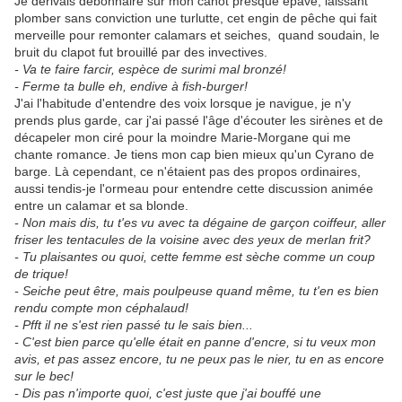
Je dérivais débonnaire sur mon canot presque épave, laissant
plomber sans conviction une turlutte, cet engin de pêche qui fait
merveille pour remonter calamars et seiches, quand soudain, le
bruit du clapot fut brouillé par des invectives.
- Va te faire farcir, espèce de surimi mal bronzé!
- Ferme ta bulle eh, endive à fish-burger!
J'ai l'habitude d'entendre des voix lorsque je navigue, je n'y
prends plus garde, car j'ai passé l'âge d'écouter les sirènes et de
décapeler mon ciré pour la moindre Marie-Morgane qui me
chante romance. Je tiens mon cap bien mieux qu'un Cyrano de
barge. Là cependant, ce n'étaient pas des propos ordinaires,
aussi tendis-je l'ormeau pour entendre cette discussion animée
entre un calamar et sa blonde.
- Non mais dis, tu t'es vu avec ta dégaine de garçon coiffeur, aller
friser les tentacules de la voisine avec des yeux de merlan frit?
- Tu plaisantes ou quoi, cette femme est sèche comme un coup
de trique!
- Seiche peut être, mais poulpeuse quand même, tu t'en es bien
rendu compte mon céphalaud!
- Pfft il ne s'est rien passé tu le sais bien...
- C'est bien parce qu'elle était en panne d'encre, si tu veux mon
avis, et pas assez encore, tu ne peux pas le nier, tu en as encore
sur le bec!
- Dis pas n'importe quoi, c'est juste que j'ai bouffé une