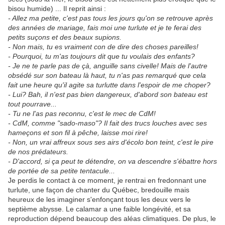
bisou humide) ... Il reprit ainsi :
- Allez ma petite, c'est pas tous les jours qu'on se retrouve après
des années de mariage, fais moi une turlute et je te ferai des
petits suçons et des beaux supions.
- Non mais, tu es vraiment con de dire des choses pareilles!
- Pourquoi, tu m'as toujours dit que tu voulais des enfants?
- Je ne te parle pas de çà, anguille sans civelle! Mais de l'autre
obsédé sur son bateau là haut, tu n'as pas remarqué que cela
fait une heure qu'il agite sa turlutte dans l'espoir de me choper?
- Lui? Bah, il n'est pas bien dangereux, d'abord son bateau est
tout pourrave...
- Tu ne l'as pas reconnu, c'est le mec de CdM!
- CdM, comme "sado-maso"? Il fait des trucs louches avec ses
hameçons et son fil à pêche, laisse moi rire!
- Non, un vrai affreux sous ses airs d'écolo bon teint, c'est le pire
de nos prédateurs.
- D'accord, si ça peut te détendre, on va descendre s'ébattre hors
de portée de sa petite tentacule...
Je perdis le contact à ce moment, je rentrai en fredonnant une
turlute, une façon de chanter du Québec, bredouille mais
heureux de les imaginer s'enfonçant tous les deux vers le
septième abysse. Le calamar a une faible longévité, et sa
reproduction dépend beaucoup des aléas climatiques. De plus, le