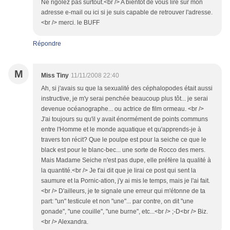
Ne rigolez pas surtout.<br /> A bientôt de vous lire sur mon
adresse e-mail ou ici si je suis capable de retrouver l'adresse.
<br /> merci. le BUFF
Répondre
M
Miss Tiny
11/11/2008 22:40
Ah, si j'avais su que la sexualité des céphalopodes était aussi
instructive, je m'y serai penchée beaucoup plus tôt... je serai
devenue océanographe... ou actrice de film ormeau. <br />
J'ai toujours su qu'il y avait énormément de points communs
entre l'Homme et le monde aquatique et qu'apprends-je à
travers ton récit? Que le poulpe est pour la seiche ce que le
black est pour le blanc-bec... une sorte de Rocco des mers.
Mais Madame Seiche n'est pas dupe, elle préfère la qualité à
la quantité.<br /> Je t'ai dit que je lirai ce post qui sent la
saumure et la Pornic-ation, j'y ai mis le temps, mais je l'ai fait.
<br /> D'ailleurs, je te signale une erreur qui m'étonne de ta
part: "un" testicule et non "une"... par contre, on dit "une
gonade", "une couille", "une burne", etc...<br /> ;-D<br /> Biz.
<br /> Alexandra.