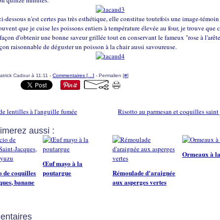
ron quinze minutes.
i-dessous n'est certes pas très esthétique, elle constitue toutefois une
image-témoin
ouvent que je cuise les poissons entiers à température élevée au four, je trouve que c'
façon d'obtenir une bonne saveur grillée tout en conservant le fameux "rose à l'arête
açon raisonnable de déguster un poisson à la chair aussi savoureuse.
atrick Cadour à 11:11 -
Commentaires [
…
]
- Permalien [
#
]
de lentilles à l'anguille fumée
Risotto au parmesan et coquilles saint
imerez aussi :
Ormeaux à la
Œuf mayo à la
 de coquilles
poutargue
Rémoulade d'araignée
ques, banane
aux asperges vertes
ntaires