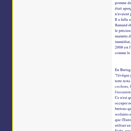
pomme de t
était aper
n'avaient 
Il a fallu
flamand ét
le précieu
marmite d'
immédiat, 
2008 est l
comme le 
En Bretag
"l'évêque 
terre rest
cochons, 
l'occasion
Ce n'est q
occuper no
bretons qu
scolaires 
que l'Eur
utiliser e
Enfin, rep