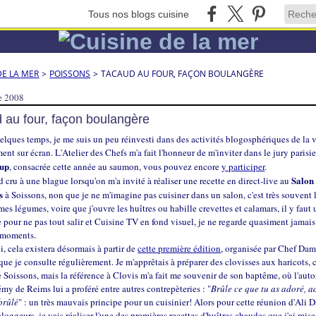
Tous nos blogs cuisine
DE LA MER
>
POISSONS
>
TACAUD AU FOUR, FAÇON BOULANGÈRE
e 2008
 au four, façon boulangère
lques temps, je me suis un peu réinvesti dans des activités blogosphériques de la v
ent sur écran. L'Atelier des Chefs m'a fait l'honneur de m'inviter dans le jury parisi
Cup
, consacrée cette année au saumon, vous pouvez encore
y participer
.
Salon
rd cru à une blague lorsqu'on m'a invité à réaliser une recette en direct-live au
s
à Soissons, non que je ne m'imagine pas cuisiner dans un salon, c'est très souvent 
mes légumes, voire que j'ouvre les huîtres ou habille crevettes et calamars, il y faut
 pour ne pas tout salir et Cuisine TV en fond visuel, je ne regarde quasiment jamais 
s moments.
i, cela existera désormais à partir de
cette première édition
, organisée par Chef Da
que je consulte régulièrement. Je m'apprêtais à préparer des clovisses aux haricots, 
 Soissons, mais la référence à Clovis m'a fait me souvenir de son baptême, où l'autor
y de Reims lui a proféré entre autres contrepèteries : "
Brûle ce que tu as adoré, a
brûlé
" : un très mauvais principe pour un cuisinier! Alors pour cette réunion d'Ali D
loggeurs, je vais réaliser l'une des premières recettes
d'huîtres chaudes
que j'ai mise