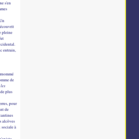
ne s'en
ommes
 Un
découvrit
e pleine
fut
ccidental.
c entrain,
 surnommé
 pomme de
 les
 de plus
erres, pour
ant de
cantines
es alcôves
 sociale à
n'existe