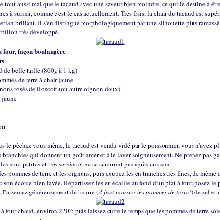
e tout aussi mal que le tacaud avec une saveur bien moindre, ce qui le destine à êt
ines à surimi, comme c'est le cas actuellement. Très frais, la chair du tacaud est supér
erlan brillant. Il s'en distingue morphologiquement par une silhouette plus ramassé
rbillon très développé.
 four, façon boulangère
ts
d de belle taille (800g à 1 kg)
ommes de terre à chair jaune
gnons rosés de Roscoff (ou autre oignon doux)
n jaune
oir
us le pêchez vous même, le tacaud est vendu vidé par le poissonnier, vous n'avez pl
es branchies qui donnent un goût amer et à le laver soigneusement. Ne prenez pas g
lles sont petites et très serrées et ne se sentiront pas après cuisson.
es pommes de terre et les oignons, puis coupez les en tranches très fines, de même 
c son écorce bien lavée. Répartissez les en écaille au fond d'un plat à four, posez le
s. Parsemez généreusement de beurre (
il faut nourrir les pommes de terre!
) de sel et
à four chaud, environ 220°; puis laissez cuire le temps que les pommes de terre soie