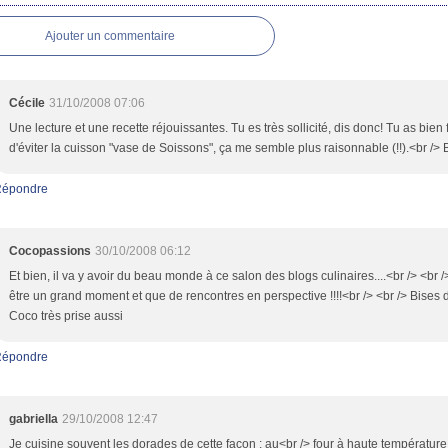
Ajouter un commentaire
Cécile
31/10/2008 07:06
Une lecture et une recette réjouissantes. Tu es très sollicité, dis donc! Tu as bien f
d'éviter la cuisson "vase de Soissons", ça me semble plus raisonnable (!!).<br /> 
Répondre
Cocopassions
30/10/2008 06:12
Et bien, il va y avoir du beau monde à ce salon des blogs culinaires....<br /> <br 
être un grand moment et que de rencontres en perspective !!!!<br /> <br /> Bises 
Coco très prise aussi
Répondre
gabriella
29/10/2008 12:47
Je cuisine souvent les dorades de cette façon : au<br /> four à haute température