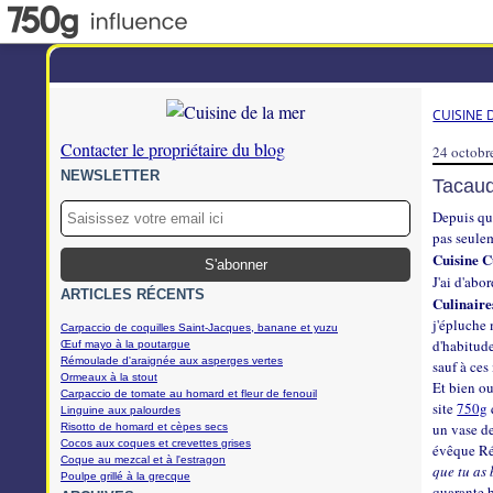
CUISINE 
Contacter le propriétaire du blog
24 octobr
NEWSLETTER
Tacaud
Depuis que
pas seulem
Cuisine 
J'ai d'abo
ARTICLES RÉCENTS
Culinaire
j'épluche 
Carpaccio de coquilles Saint-Jacques, banane et yuzu
d'habitude
Œuf mayo à la poutargue
Rémoulade d'araignée aux asperges vertes
sauf à ce
Ormeaux à la stout
Et bien ou
Carpaccio de tomate au homard et fleur de fenouil
site
750g
Linguine aux palourdes
un vase de
Risotto de homard et cèpes secs
Cocos aux coques et crevettes grises
évêque Rém
Coque au mezcal et à l'estragon
que tu as 
Poulpe grillé à la grecque
quarante b