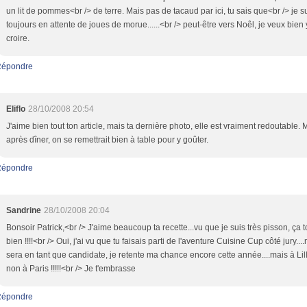
un lit de pommes<br /> de terre. Mais pas de tacaud par ici, tu sais que<br /> je s
toujours en attente de joues de morue......<br /> peut-être vers Noêl, je veux bien 
croire.
Répondre
Eliflo
28/10/2008 20:54
J'aime bien tout ton article, mais ta dernière photo, elle est vraiment redoutable
après dîner, on se remettrait bien à table pour y goûter.
Répondre
Sandrine
28/10/2008 20:04
Bonsoir Patrick,<br /> J'aime beaucoup ta recette...vu que je suis très pisson, ça
bien !!!!<br /> Oui, j'ai vu que tu faisais parti de l'aventure Cuisine Cup côté jury...
sera en tant que candidate, je retente ma chance encore cette année....mais à Lill
non à Paris !!!!!<br /> Je t'embrasse
Répondre