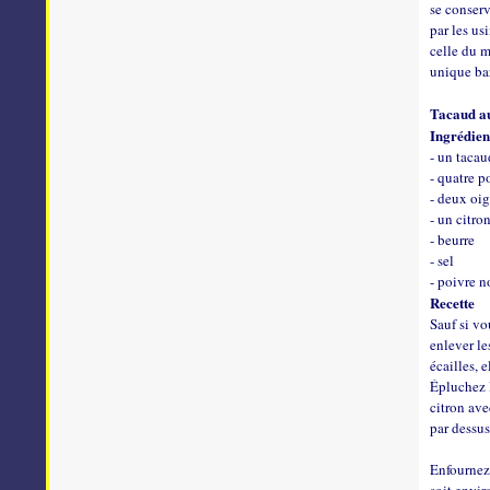
se conserv
par les us
celle du m
unique ba
Tacaud au
Ingrédien
- un tacau
- quatre p
- deux oi
- un citro
- beurre
- sel
- poivre n
Recette
Sauf si vo
enlever l
écailles, e
Épluchez l
citron ave
par dessu
Enfournez 