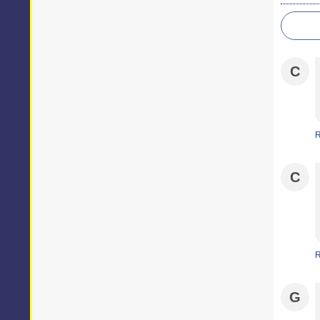
C
C
G