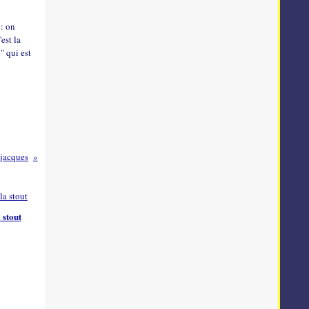
: on
est la
" qui est
 jacques
 stout