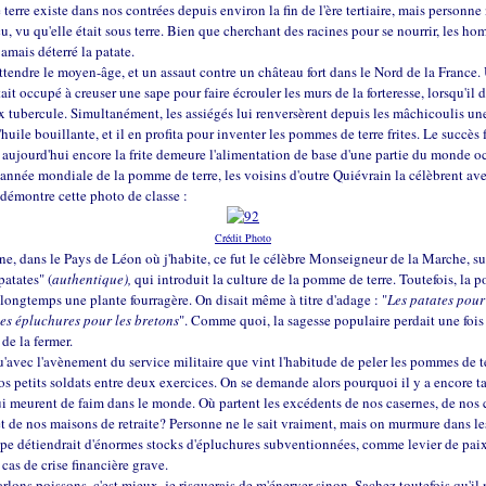
erre existe dans nos contrées depuis environ la fin de l'ère tertiaire, mais personne 
çu, vu qu'elle était sous terre. Bien que cherchant des racines pour se nourrir, les h
jamais déterré la patate.
 attendre le moyen-âge, et un assaut contre un château fort dans le Nord de la France.
ait occupé à creuser une sape pour faire écrouler les murs de la forteresse, lorsqu'il 
x tubercule. Simultanément, les assiégés lui renversèrent depuis les mâchicoulis un
huile bouillante, et il en profita pour inventer les pommes de terre frites. Le succès 
aujourd'hui encore la frite demeure l'alimentation de base d'une partie du monde o
'année mondiale de la pomme de terre, les voisins d'outre Quiévrain la célèbrent ave
démontre cette photo de classe :
Crédit Photo
ne, dans le Pays de Léon où j'habite, ce fut le célèbre Monseigneur de la Marche,
patates" (
authentique),
qui introduit la culture de la pomme de terre. Toutefois, la
a longtemps une plante fourragère. On disait même à titre d'adage : "
Les patates pour
les épluchures pour les bretons
". Comme quoi, la sagesse populaire perdait une fois
 de la fermer.
u'avec l'avènement du service militaire que vint l'habitude de peler les pommes de t
s petits soldats entre deux exercices. On se demande alors pourquoi il y a encore t
i meurent de faim dans le monde. Où partent les excédents de nos casernes, de nos 
et de nos maisons de retraite? Personne ne le sait vraiment, mais on murmure dans l
ope détiendrait d'énormes stocks d'épluchures subventionnées, comme levier de paix
n cas de crise financière grave.
arlons poissons, c'est mieux, je risquerais de m'énerver sinon. Sachez toutefois qu'il 