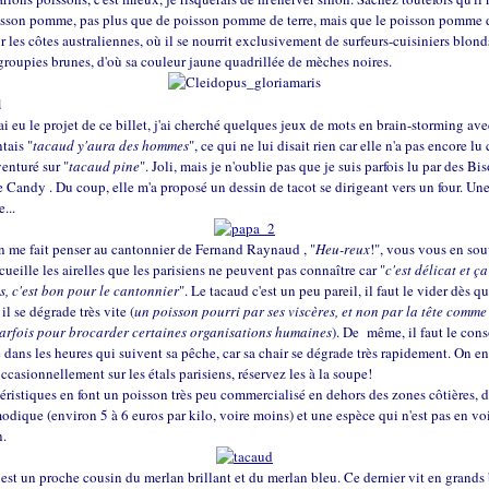
isson pomme, pas plus que de poisson pomme de terre, mais que le poisson pomme d
r les côtes australiennes, où il se nourrit exclusivement de surfeurs-cuisiniers blond
groupies brunes, d'où sa couleur jaune quadrillée de mèches noires.
d
ai eu le projet de ce billet, j'ai cherché quelques jeux de mots en brain-storming av
ntais "
tacaud y'aura des hommes
", ce qui ne lui disait rien car elle n'a pas encore lu 
venturé sur "
tacaud pine
". Joli, mais je n'oublie pas que je suis parfois lu par des B
 Candy . Du coup, elle m'a proposé un dessin de tacot se dirigeant vers un four. Une
...
n me fait penser au cantonnier de Fernand Raynaud , "
Heu-reux
!", vous vous en s
cueille les airelles que les parisiens ne peuvent pas connaître car "
c'est délicat et ç
s, c'est bon pour le cantonnier
". Le tacaud c'est un peu pareil, il faut le vider dès qu
il se dégrade très vite (
un poisson pourri par ses viscères, et non par la tête comme
parfois pour brocarder certaines organisations humaines
). De même, il faut le co
 dans les heures qui suivent sa pêche, car sa chair se dégrade très rapidement. On en
ccasionnellement sur les étals parisiens, réservez les à la soupe!
éristiques en font un poisson très peu commercialisé en dehors des zones côtières, 
modique (environ 5 à 6 euros par kilo, voire moins) et une espèce qui n'est pas en vo
n.
est un proche cousin du merlan brillant et du merlan bleu. Ce dernier vit en grands 