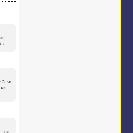
ait
Bises
/> Ce va
d'une
 et sur