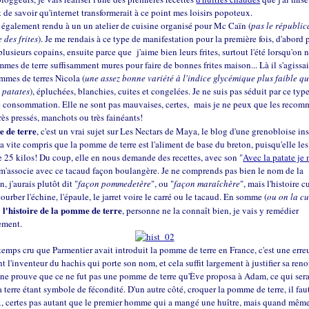
 de savoir qu'internet transformerait à ce point mes loisirs popoteux.
 également rendu à un un atelier de cuisine organisé pour Mc Caïn (
pas le républica
e des frites
). Je me rendais à ce type de manifestation pour la première fois, d'abord 
plusieurs copains, ensuite parce que j'aime bien leurs frites, surtout l'été lorsqu'on 
mes de terre suffisamment mures pour faire de bonnes frites maison... Là il s'agissai
mmes de terres Nicola (
une assez bonne variété à l'indice glycémique plus faible qu
 patates
), épluchées, blanchies, cuites et congelées. Je ne suis pas séduit par ce typ
e consommation. Elle ne sont pas mauvaises, certes, mais je ne peux que les recom
rès pressés, manchots ou très fainéants!
 de terre
, c'est un vrai sujet sur Les Nectars de Maya, le blog d'une grenobloise ins
 a vite compris que la pomme de terre est l'aliment de base du breton, puisqu'elle le
e 25 kilos! Du coup, elle en nous demande des recettes, avec son "
Avec la patate je 
 m'associe avec ce tacaud façon boulangère. Je ne comprends pas bien le nom de la
, j'aurais plutôt dit "
façon pommedetère
", ou "
façon maraîchère
", mais l'histoire c
courber l'échine, l'épaule, le jarret voire le carré ou le tacaud. En somme (
ou on la cu
l'histoire de la pomme de terre
)
, personne ne la connaît bien, je vais y remédier
ement.
emps cru que Parmentier avait introduit la pomme de terre en France, c'est une erreur
 l'inventeur du hachis qui porte son nom, et cela suffit largement à justifier sa re
 ne prouve que ce ne fut pas une pomme de terre qu'Ève proposa à Adam, ce qui sera
a terre étant symbole de fécondité. D'un autre côté, croquer la pomme de terre, il faut
, certes pas autant que le premier homme qui a mangé une huître, mais quand même