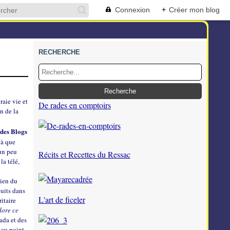
Connexion
+
Créer mon blog
RECHERCHE
raie vie et
De rades en comptoirs
en de la
 des Blogs
là que
 un peu
Récits et Recettes du Ressac
la télé,
mien du
cuits dans
L'art de ficeler
itaire
dore ce
ada et des
 au point,