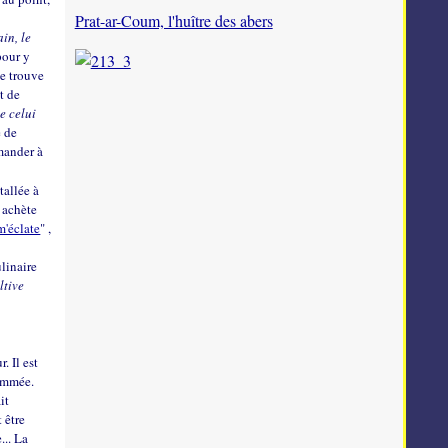
Prat-ar-Coum, l'huître des abers
in, le
pour y
ne trouve
t de
e celui
e de
mander à
tallée à
s achète
m'éclate
" ,
ulinaire
ltive
. Il est
nommée.
it
 être
... La