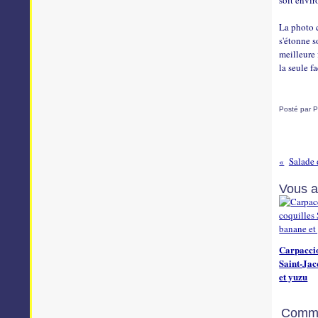
soit envi
La photo c
s'étonne s
meilleure 
la seule f
Posté par P
Salade 
Vous a
Carpaccio
Saint-Jac
et yuzu
Comme