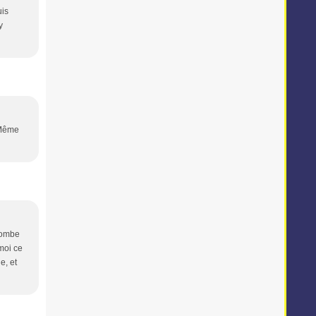
uis
y
. Même
 tombe
.moi ce
e, et