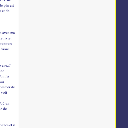
e pin est
s et de
ec avec ma
ce livre.
isounours
 vraie
ouvenez?
a ne
'on l'a
 on
nsommer de
 voit
d'où un
ie de
bancs et il