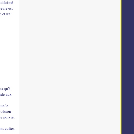
re décimé
ieure est
e et un
us qu'à
arde aux
que le
 poisson
 de poivre.
nt cuites,