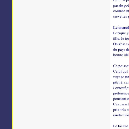
pas de po
courant su
crevettes-
Le tacau
Lorsque j'
fille. Je te
On s'est a
du pays de
bonne idée
Ce poisso
Celui qui 
voyage pa
pêché, car 
l'entend 
préférence
pourtant o
Ces caract
prix très 
raréfactio
Le tacaud 