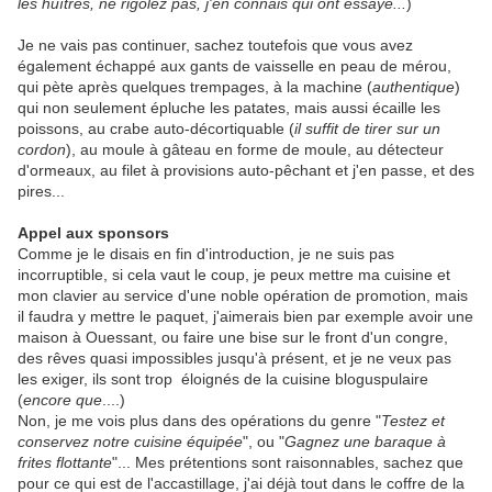
les huîtres, ne rigolez pas, j'en connais qui ont essayé...
)
Je ne vais pas continuer, sachez toutefois que vous avez
également échappé aux gants de vaisselle en peau de mérou,
qui pète après quelques trempages, à la machine (
authentique
)
qui non seulement épluche les patates, mais aussi écaille les
poissons, au crabe auto-décortiquable (
il suffit de tirer sur un
cordon
), au moule à gâteau en forme de moule, au détecteur
d'ormeaux, au filet à provisions auto-pêchant et j'en passe, et des
pires...
Appel aux sponsors
Comme je le disais en fin d'introduction, je ne suis pas
incorruptible, si cela vaut le coup, je peux mettre ma cuisine et
mon clavier au service d'une noble opération de promotion, mais
il faudra y mettre le paquet, j'aimerais bien par exemple avoir une
maison à Ouessant, ou faire une bise sur le front d'un congre,
des rêves quasi impossibles jusqu'à présent, et je ne veux pas
les exiger, ils sont trop éloignés de la cuisine bloguspulaire
(
encore que
....)
Non, je me vois plus dans des opérations du genre "
Testez et
conservez notre cuisine équipée
", ou "
Gagnez une baraque à
frites flottante
"... Mes prétentions sont raisonnables, sachez que
pour ce qui est de l'accastillage, j'ai déjà tout dans le coffre de la