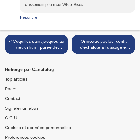
classement pourri sur WIkio. Bises.
Répondre
< Coquilles saint jacques au
Ormeaux poêlés, confit
vieux rhum, purée de
d'échalote à la sauge et
patate douce vanillée
galettes de sarrasin >
Hébergé par Canalblog
Top articles
Pages
Contact
Signaler un abus
C.G.U.
Cookies et données personnelles
Préférences cookies