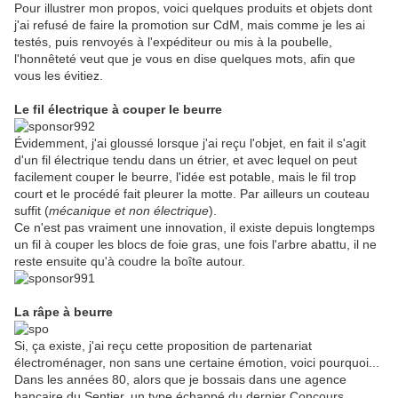
Pour illustrer mon propos, voici quelques produits et objets dont
j'ai refusé de faire la promotion sur CdM, mais comme je les ai
testés, puis renvoyés à l'expéditeur ou mis à la poubelle,
l'honnêteté veut que je vous en dise quelques mots, afin que
vous les évitiez.
Le fil électrique à couper le beurre
Évidemment, j'ai gloussé lorsque j'ai reçu l'objet, en fait il s'agit
d'un fil électrique tendu dans un étrier, et avec lequel on peut
facilement couper le beurre, l'idée est potable, mais le fil trop
court et le procédé fait pleurer la motte. Par ailleurs un couteau
suffit (
mécanique et non électrique
).
Ce n'est pas vraiment une innovation, il existe depuis longtemps
un fil à couper les blocs de foie gras, une fois l'arbre abattu, il ne
reste ensuite qu'à coudre la boîte autour.
La râpe à beurre
Si, ça existe, j'ai reçu cette proposition de partenariat
électroménager, non sans une certaine émotion, voici pourquoi...
Dans les années 80, alors que je bossais dans une agence
bancaire du Sentier, un type échappé du dernier Concours