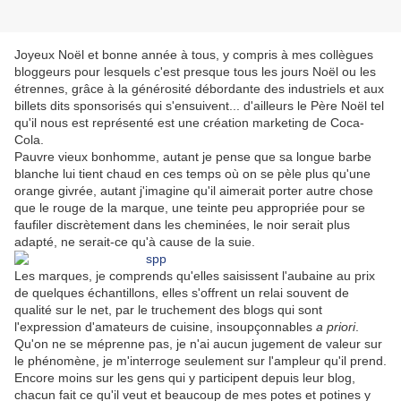
Joyeux Noël et bonne année à tous, y compris à mes collègues
bloggeurs pour lesquels c'est presque tous les jours Noël ou les
étrennes, grâce à la générosité débordante des industriels et aux
billets dits sponsorisés qui s'ensuivent... d'ailleurs le Père Noël tel
qu'il nous est représenté est une création marketing de Coca-
Cola.
Pauvre vieux bonhomme, autant je pense que sa longue barbe
blanche lui tient chaud en ces temps où on se pèle plus qu'une
orange givrée, autant j'imagine qu'il aimerait porter autre chose
que le rouge de la marque, une teinte peu appropriée pour se
faufiler discrètement dans les cheminées, le noir serait plus
adapté, ne serait-ce qu'à cause de la suie.
Les marques, je comprends qu'elles saisissent l'aubaine au prix
de quelques échantillons, elles s'offrent un relai souvent de
qualité sur le net, par le truchement des blogs qui sont
l'expression d'amateurs de cuisine, insoupçonnables
a priori
.
Qu'on ne se méprenne pas, je n'ai aucun jugement de valeur sur
le phénomène, je m'interroge seulement sur l'ampleur qu'il prend.
Encore moins sur les gens qui y participent depuis leur blog,
chacun fait ce qu'il veut et beaucoup de mes potes et potines y