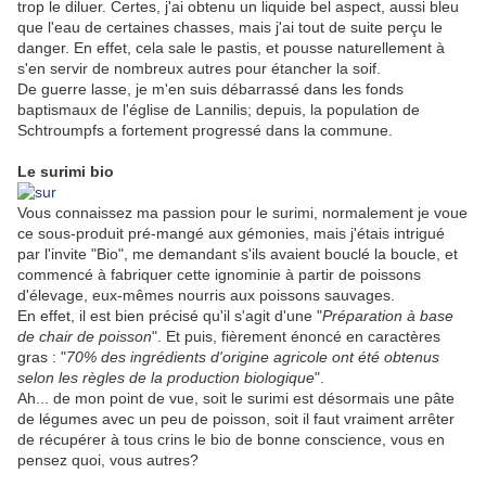
trop le diluer. Certes, j'ai obtenu un liquide bel aspect, aussi bleu
que l'eau de certaines chasses, mais j'ai tout de suite perçu le
danger. En effet, cela sale le pastis, et pousse naturellement à
s'en servir de nombreux autres pour étancher la soif.
De guerre lasse, je m'en suis débarrassé dans les fonds
baptismaux de l'église de Lannilis; depuis, la population de
Schtroumpfs a fortement progressé dans la commune.
Le surimi bio
Vous connaissez ma passion pour le surimi, normalement je voue
ce sous-produit pré-mangé aux gémonies, mais j'étais intrigué
par l'invite "Bio", me demandant s'ils avaient bouclé la boucle, et
commencé à fabriquer cette ignominie à partir de poissons
d'élevage, eux-mêmes nourris aux poissons sauvages.
En effet, il est bien précisé qu'il s'agit d'une "
Préparation à base
de chair de poisson
". Et puis, fièrement énoncé en caractères
gras : "
70% des ingrédients d'origine agricole ont été obtenus
selon les règles de la production biologique
".
Ah... de mon point de vue, soit le surimi est désormais une pâte
de légumes avec un peu de poisson, soit il faut vraiment arrêter
de récupérer à tous crins le bio de bonne conscience, vous en
pensez quoi, vous autres?