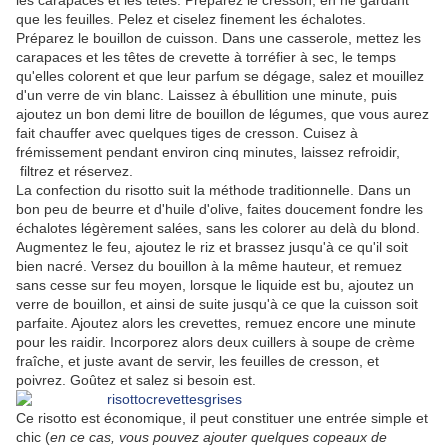
les carapaces et les têtes. Préparez le cresson, en ne gardant
que les feuilles. Pelez et ciselez finement les échalotes.
Préparez le bouillon de cuisson. Dans une casserole, mettez les
carapaces et les têtes de crevette à torréfier à sec, le temps
qu'elles colorent et que leur parfum se dégage, salez et mouillez
d'un verre de vin blanc. Laissez à ébullition une minute, puis
ajoutez un bon demi litre de bouillon de légumes, que vous aurez
fait chauffer avec quelques tiges de cresson. Cuisez à
frémissement pendant environ cinq minutes, laissez refroidir,
filtrez et réservez.
La confection du risotto suit la méthode traditionnelle. Dans un
bon peu de beurre et d'huile d'olive, faites doucement fondre les
échalotes légèrement salées, sans les colorer au delà du blond.
Augmentez le feu, ajoutez le riz et brassez jusqu'à ce qu'il soit
bien nacré. Versez du bouillon à la même hauteur, et remuez
sans cesse sur feu moyen, lorsque le liquide est bu, ajoutez un
verre de bouillon, et ainsi de suite jusqu'à ce que la cuisson soit
parfaite. Ajoutez alors les crevettes, remuez encore une minute
pour les raidir. Incorporez alors deux cuillers à soupe de crème
fraîche, et juste avant de servir, les feuilles de cresson, et
poivrez. Goûtez et salez si besoin est.
Ce risotto est économique, il peut constituer une entrée simple et
chic (
en ce cas, vous pouvez ajouter quelques copeaux de