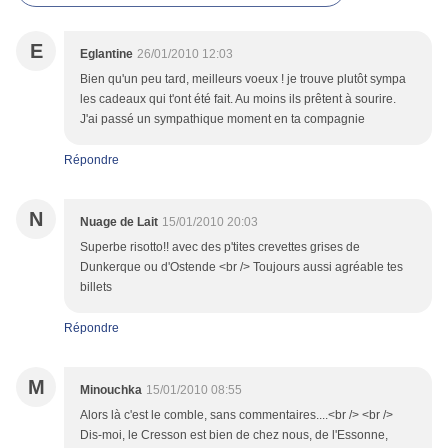
E
Eglantine
26/01/2010 12:03
Bien qu'un peu tard, meilleurs voeux ! je trouve plutôt sympa
les cadeaux qui t'ont été fait. Au moins ils prêtent à sourire.
J'ai passé un sympathique moment en ta compagnie
Répondre
N
Nuage de Lait
15/01/2010 20:03
Superbe risotto!! avec des p'tites crevettes grises de
Dunkerque ou d'Ostende <br /> Toujours aussi agréable tes
billets
Répondre
M
Minouchka
15/01/2010 08:55
Alors là c'est le comble, sans commentaires....<br /> <br />
Dis-moi, le Cresson est bien de chez nous, de l'Essonne,