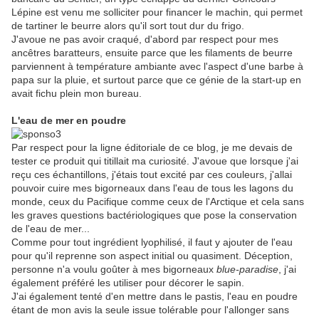
Lépine est venu me solliciter pour financer le
machin, qui permet
de tartiner le beurre alors qu'il sort tout dur du frigo.
J'avoue ne pas avoir craqué, d'abord par respect pour mes
ancêtres baratteurs, ensuite parce que les filaments de beurre
parviennent à température ambiante avec l'aspect d'une barbe à
papa sur la pluie, et surtout parce que ce génie de la start-up en
avait fichu plein mon bureau.
L'eau de mer en poudre
Par respect pour la ligne éditoriale de ce blog, je me devais de
tester ce produit qui titillait ma curiosité. J'avoue que lorsque j'ai
reçu ces échantillons, j'étais tout excité par ces couleurs, j'allai
pouvoir cuire mes bigorneaux dans l'eau de tous les lagons du
monde, ceux du Pacifique comme ceux de l'Arctique et cela sans
les graves questions bactériologiques que pose la conservation
de l'eau de mer...
Comme pour tout ingrédient lyophilisé, il faut y ajouter de l'eau
pour qu'il reprenne son aspect initial ou quasiment. Déception,
personne n'a voulu goûter à mes bigorneaux
blue-paradise
, j'ai
également préféré les utiliser pour décorer le sapin.
J'ai également tenté d'en mettre dans le pastis, l'eau en poudre
étant de mon avis la seule issue tolérable pour l'allonger sans