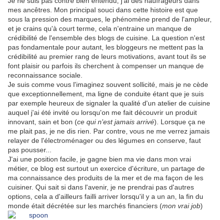
Je ne suis pas contre bien entendu, j'ai des naufrageurs dans
mes ancêtres. Mon principal souci dans cette histoire est que
sous la pression des marques, le phénomène prend de l'ampleur,
et je crains qu'à court terme, cela n'entraine un manque de
crédibilité de l'ensemble des blogs de cuisine. La question n'est
pas fondamentale pour autant, les bloggeurs ne mettent pas la
crédibilité au premier rang de leurs motivations, avant tout ils se
font plaisir ou parfois ils cherchent à compenser un manque de
reconnaissance sociale.
Je suis comme vous l'imaginez souvent sollicité, mais je ne cède
que exceptionnellement, ma ligne de conduite étant que je suis
par exemple heureux de signaler la qualité d'un atelier de cuisine
auquel j'ai été invité ou lorsqu'on me fait découvrir un produit
innovant, sain et bon (
ce qui n'est jamais arrivé
). Lorsque ça ne
me plait pas, je ne dis rien. Par contre, vous ne me verrez jamais
relayer de l'électroménager ou des légumes en conserve, faut
pas pousser...
J'ai une position facile, je gagne bien ma vie dans mon vrai
métier, ce blog est surtout un exercice d'écriture, un partage de
ma connaissance des produits de la mer et de ma façon de les
cuisiner. Qui sait si dans l'avenir, je ne prendrai pas d'autres
options, cela a d'ailleurs failli arriver lorsqu'il y a un an, la fin du
monde était décrétée sur les marchés financiers (
mon vrai job
)