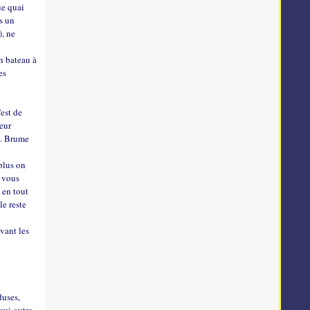
ue quai
s un
), ne
un bateau à
es
'est de
peur
is. Brume
 plus on
e vous
 en tout
le reste
evant les
duses,