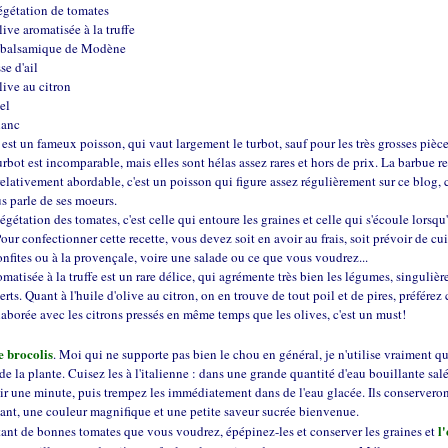
végétation de tomates
olive aromatisée à la truffe
e balsamique de Modène
se d'ail
olive au citron
sel
lanc
est un fameux poisson, qui vaut largement le turbot, sauf pour les très grosses pièce
urbot est incomparable, mais elles sont hélas assez rares et hors de prix. La barbue r
relativement abordable, c'est un poisson qui figure assez régulièrement sur ce blog, 
s parle de ses moeurs.
égétation des tomates, c'est celle qui entoure les graines et celle qui s'écoule lorsqu
our confectionner cette recette, vous devez soit en avoir au frais, soit prévoir de cu
nfites ou à la provençale, voire une salade ou ce que vous voudrez...
omatisée à la truffe est un rare délice, qui agrémente très bien les légumes, singuliè
rts. Quant à l'huile d'olive au citron, on en trouve de tout poil et de pires, préférez 
laborée avec les citrons pressés en même temps que les olives, c'est un must!
e brocolis
. Moi qui ne supporte pas bien le chou en général, je n'utilise vraiment qu
e la plante. Cuisez les à l'italienne : dans une grande quantité d'eau bouillante salé
ir une minute, puis trempez les immédiatement dans de l'eau glacée. Ils conserveron
ant, une couleur magnifique et une petite saveur sucrée bienvenue.
l
tant de bonnes tomates que vous voudrez, épépinez-les et conserver les graines et