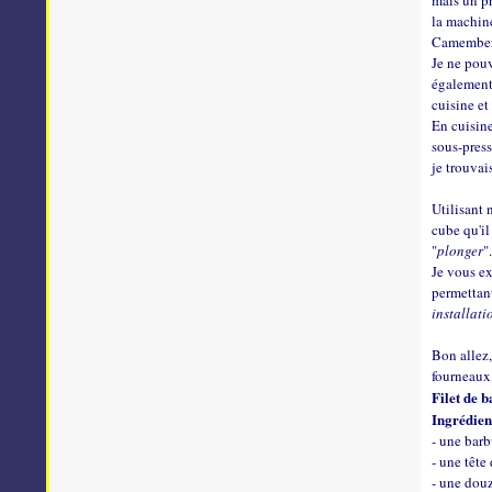
mais un pr
la machine
Camembe
Je ne pouv
également 
cuisine et
En cuisine
sous-press
je trouvai
Utilisant 
cube qu'il
"
plonger
"
Je vous ex
permettant
installati
Bon allez,
fourneaux.
Filet de 
Ingrédien
- une barb
- une tête
- une dou