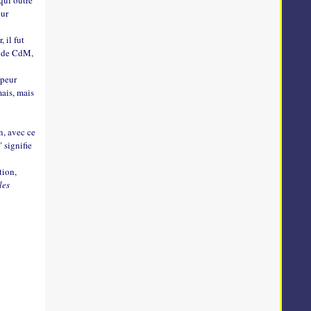
qui outre
eur
 il fut
e de CdM,
apeur
mais, mais
in, avec ce
" signifie
tion,
les