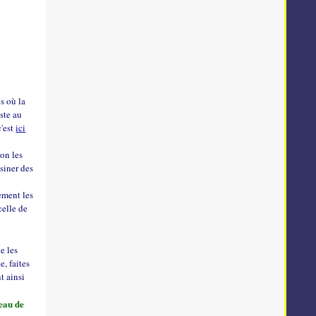
s où la
este au
c'est
ici
'on les
isiner des
rement les
celle de
e les
e, faites
t ainsi
'eau de