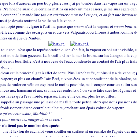
que lors d'aurores un peu trop glorieuses, j'ai pu tomber dans les vapes sur un vag
. N'empêche aussi que certains matins en relevant mes casiers, je me suis égaré dan
 à couper à la mandoline (
on est cuisinier ou on ne l'est pas, et on fait une brunoise
us si je devais rentrer à la voile ou à la vapeur.
ement opté pour naviguer à l'estime, parce que
steam
, c'est la vapeur, et
steam-boat
, 
hélices, comme des escargots en route vers Valparaiso, ou à roues à aubes, comme d
tes en digue de Nantes.
, tout ceci n'est que la représentation qu'on s'en fait, la vapeur en soi est invisible, c
az et non de l'eau gazeuse. Le brouillard sur la mer, la brume sur les étangs ou la va
t de nos bouilloire, c'est à nouveau de l'eau, condensée au contact de l'air plus fra
r donc...
d'eau est le principal gaz à effet de serre. Plus l'air chauffe, et plus il y a de vapeur;
 vapeur, et plus on chauffe l'air. Bref, si vous êtes un super-militant de la planète, n
pas de rouler en vélo en expirant le moins possible, mais coupez court aux dim-sun
oncez aux hammam et aux saunas, ces endroits où on va se faire suer les légumes et 
ous lavez qu'à l'eau froide, repassez à sec et ne cuisez plus les nouilles.
rappelle au passage une joliesse de ma fille toute petite, alors que nous passions d
efroidissement d'une centrale nucléaire, crachant son épais volute de vapeur.
ce qu'est cette usine, Mathilde?"
st pour mettre les nuages dans le ciel."
 n'attend pas le nombre des apnées
i une réflexion de cachalot venu souffler en surface ni un remake de l'apnée des mé