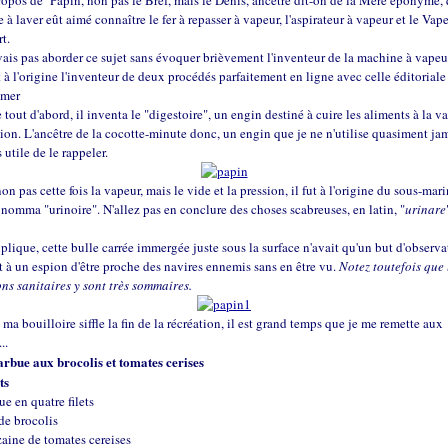
opos de Papin, non pas le Bref, mais le Denis, ancêtre dit-on de la Mère éponyme, 
 à laver eût aimé connaître le fer à repasser à vapeur, l'aspirateur à vapeur et le Vap
rt.
ais pas aborder ce sujet sans évoquer brièvement l'inventeur de la machine à vapeur,
à l'origine l'inventeur de deux procédés parfaitement en ligne avec celle éditorial
 mer
 tout d'abord, il inventa le "digestoire", un engin destiné à cuire les aliments à la v
ion. L'ancêtre de la cocotte-minute donc, un engin que je ne n'utilise quasiment ja
s utile de le rappeler.
non pas cette fois la vapeur, mais le vide et la pression, il fut à l'origine du sous-mar
 nomma "urinoire". N'allez pas en conclure des choses scabreuses, en latin, "
urinare
.
plique, cette bulle carrée immergée juste sous la surface n'avait qu'un but d'observa
 à un espion d'être proche des navires ennemis sans en être vu.
Notez toutefois que 
ons sanitaires y sont très sommaires.
 ma bouilloire siffle la fin de la récréation, il est grand temps que je me remette aux
..
barbue aux brocolis et tomates cerises
ts
ue en quatre filets
 de brocolis
zaine de tomates cereises