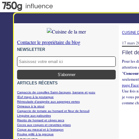
CUISINE 
Contacter le propriétaire du blog
17 mars 
NEWSLETTER
Filet 
Pour les d
attention 
Concours
"
seulement 
ARTICLES RÉCENTS
page Fac
Une fois n
Carpaccio de coquilles Saint-Jacques, banane et yuzu
je vous p
Œuf mayo à la poutargue
Rémoulade d'araignée aux asperges vertes
comme chac
Ormeaux à la stout
Carpaccio de tomate au homard et fleur de fenouil
Linguine aux palourdes
Risotto de homard et cèpes secs
Cocos aux coques et crevettes grises
Coque au mezcal et à l'estragon
Poulpe grillé à la grecque