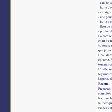
- eau de 
- huile d'
- vinaigr
- une gous
- huile d'
- fleur de 
- poivre b
La barbue 
chair du t
contraire 
que je vou
L'eau de v
épluche. P
tomates co
L'huile ar
légumes ve
Ligurie, é
Recette
l
Préparez
sommités d
les blanch
leur croqu
Prenez au