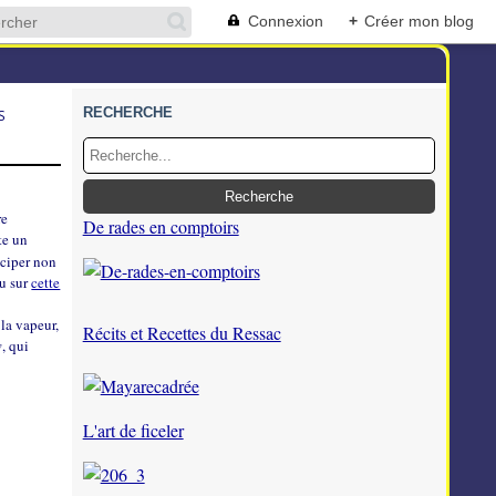
Connexion
+
Créer mon blog
RECHERCHE
S
re
De rades en comptoirs
te un
iciper non
u sur
cette
 la vapeur,
Récits et Recettes du Ressac
w
, qui
L'art de ficeler