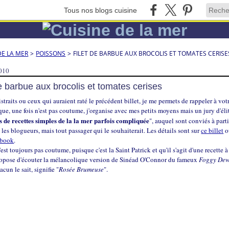
Tous nos blogs cuisine
DE LA MER
>
POISSONS
>
FILET DE BARBUE AUX BROCOLIS ET TOMATES CERISE
2010
de barbue aux brocolis et tomates cerises
istraits ou ceux qui auraient raté le précédent billet, je me permets de rappeler à vot
que, une fois n'est pas coutume, j'organise avec mes petits moyens mais un jury d'éli
 de recettes simples de la la mer parfois compliquée
", auquel sont conviés à part
les blogueurs, mais tout passager qui le souhaiterait. Les détails sont sur
ce billet
o
ebook
.
'est toujours pas coutume, puisque c'est la Saint Patrick et qu'il s'agit d'une recette à
ropose d'écouter la mélancolique version de Sinéad O'Connor du fameux
Foggy De
un le sait, signifie "
Rosée Brumeuse
".