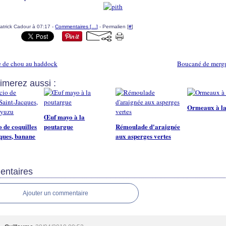
atrick Cadour à 07:17 -
Commentaires [
…
]
- Permalien [
#
]
e de chou au haddock
Boucané de mergu
imerez aussi :
Ormeaux à la
Œuf mayo à la
 de coquilles
poutargue
Rémoulade d'araignée
ques, banane
aux asperges vertes
ntaires
Ajouter un commentaire