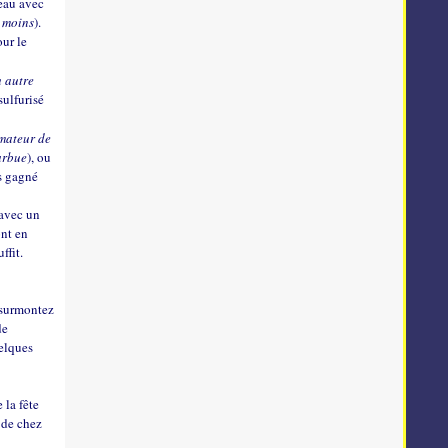
 eau avec
u moins
).
our le
u autre
sulfurisé
amateur de
barbue
), ou
as gagné
 avec un
ont en
ffit.
s surmontez
de
uelques
 la fête
 de chez