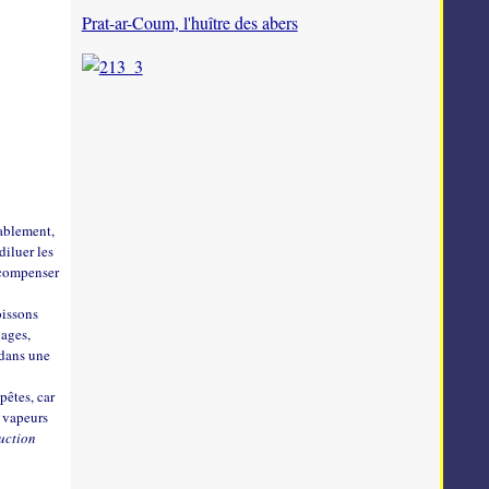
Prat-ar-Coum, l'huître des abers
cablement,
diluer les
 compenser
oissons
lages,
 dans une
pêtes, car
e vapeurs
uction