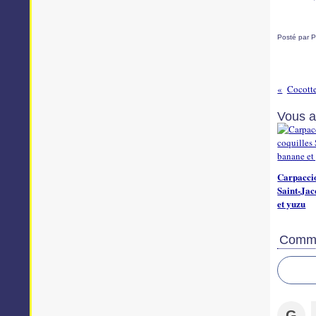
Posté par P
Cocott
Vous a
Carpaccio
Saint-Jac
et yuzu
Comme
G