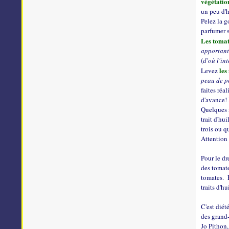
végétatio
un peu d'
Pelez la g
parfumer s
Les tomat
apportant
(
d'où l'in
les
Levez
peau de po
faites réa
d'avance! 
Quelques 
trait d'hu
trois ou qu
Attention 
Pour le dr
des tomate
tomates. P
traits d'h
C'est diét
des grand
Jo Pithon,