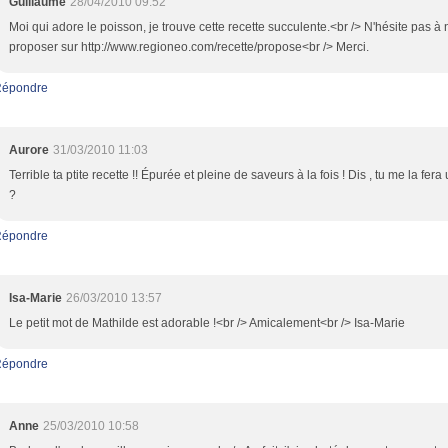
Guillaume
28/04/2010 09:52
Moi qui adore le poisson, je trouve cette recette succulente.<br /> N'hésite pas à 
proposer sur http://www.regioneo.com/recette/propose<br /> Merci.
Répondre
Aurore
31/03/2010 11:03
Terrible ta ptite recette !! Épurée et pleine de saveurs à la fois ! Dis , tu me la fera
?
Répondre
Isa-Marie
26/03/2010 13:57
Le petit mot de Mathilde est adorable !<br /> Amicalement<br /> Isa-Marie
Répondre
Anne
25/03/2010 10:58