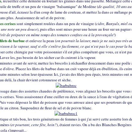
n
, recueillez cette dernière en foulant les graines dans une passette. Mélangez cette
huile de truffe et un peu de vinaigre "balsamique" de Modène (
de qualité, 10 ans a
ousse d'ail, écrasez la d'un coup de lame de couteau, et mettez la dans ce mélange p
ans plus. Assaisonnez de sel et de poivre.
es cerises
sont simplement roulées dans un peu de vinaigre (
cidre, Banyuls, miel o
 une note un peu douce
), puis elles sont mises pour une heure au four sur un papier 
térêt de préparer en même temps des tomates confites ou à la provençale
!)
 filets de barbue
et enlevez la peau (
on pourrait la laisser, mais je ne suis pas très 
isson à la vapeur, sauf si elle s'enlève facilement, ce qui n'est pas le cas pour la 
liser cette chirugie par votre poissonnier s'il est plus compétent que vous, ce n'est p
Lavez les, pas besoin de les sécher car ils cuiront à la vapeur.
minutes avant de servir, mettez les brocolis à réchauffer doucement dans une poêle
ile d'olive. Placez les filets de barbue dans un cuit vapeur déjà en ébullition, ils cuir
atre minutes selon leur épaisseur. Ici, j'avais des filets peu épais, trois minutes ont su
au delà, la chair devient cotonneuse et sèche.
essage dans des assiettes chaudes de préférence, vous alignez les brocolis que vou
s cerises. Vous assaisonnez d'une cuiller ou deux de la sauce à l'eau de végétation 
uis vous déposez le filet de poisson que vous arrosez ainsi que ses pourtours de q
uile au citron. Saupoudrez de fleur de sel et de poivre blanc.
étique et très bon, les trois générations de femmes à qui j'ai servi cette assiette lors de
-mères (
et pourtant, cette fête, hein?
), étaient ravies. On a bu des Blanches Bergères
 cela s'imposait...