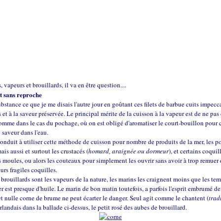
 vapeurs et brouillards, il va en être question....
t sans reproche
ubstance ce que je me disais l'autre jour en goûtant ces filets de barbue cuits impec
 et à la saveur préservée. Le principal mérite de la cuisson à la vapeur est de ne pas 
comme dans le cas du pochage, où on est obligé d'aromatiser le court-bouillon pour
e saveur dans l'eau.
onduit à utiliser cette méthode de cuisson pour nombre de produits de la mer, les p
mais aussi et surtout les crustacés (
homard, araignée ou dormeur
), et certains coquil
 moules, ou alors les couteaux pour simplement les ouvrir sans avoir à trop remuer
urs fragiles coquilles.
brouillards sont les vapeurs de la nature, les marins les craignent moins que les tem
er est presque d'huile. Le marin de bon matin toutefois, a parfois l'esprit embrumé d
 et nulle corne de brume ne peut écarter le danger. Seul agit comme le chantent (
trad
 irlandais dans la ballade ci-dessus, le petit rosé des aubes de brouillard.