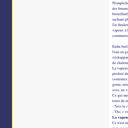
N'empêche 
des brumes
brouillard
sachant pl
J'ai final
vapeur; à 
communian
Enfin bref
l'eau en g
s'échappan
de chaleu
La vapeur 
produit de
contentez 
genre, ren
avec, ne v
Ce qui me 
tours de r
-"Sais tu 
-"Oui, c'e
La vapeur
Ce n'est n