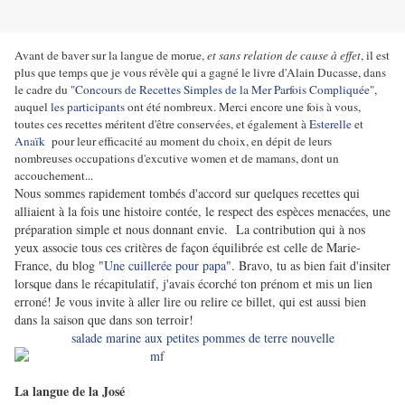
Avant de baver sur la langue de morue,
et sans relation de cause à effet
, il est
plus que temps que je vous révèle qui a gagné le livre d'Alain Ducasse, dans
le cadre du "
Concours de Recettes Simples de la Mer Parfois Compliquée
",
auquel
les participants
ont été nombreux. Merci encore une fois à vous,
toutes ces recettes méritent d'être conservées, et également à
Esterelle
et
Anaïk
pour leur efficacité au moment du choix, en dépit de leurs
nombreuses occupations d'excutive women et de mamans, dont un
accouchement...
Nous sommes rapidement tombés d'accord sur quelques recettes qui
alliaient à la fois une histoire contée, le respect des espèces menacées, une
préparation simple et nous donnant envie. La contribution qui à nos
yeux associe tous ces critères de façon équilibrée est celle de Marie-
France, du blog "
Une cuillerée pour papa
". Bravo, tu as bien fait d'insiter
lorsque dans le récapitulatif, j'avais écorché ton prénom et mis un lien
erroné! Je vous invite à aller lire ou relire ce billet, qui est aussi bien
dans la saison que dans son terroir!
salade marine aux petites pommes de terre nouvelle
La langue de la José