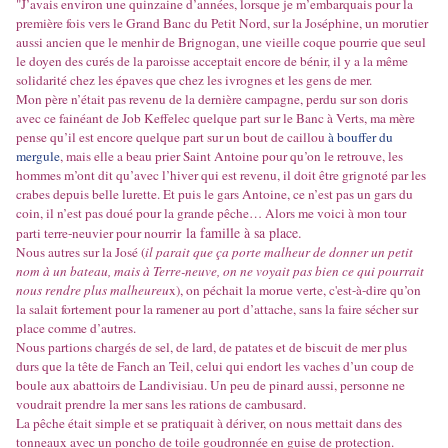
"J’avais environ une quinzaine d’années, lorsque je m’embarquais pour la
première fois vers le Grand Banc du Petit Nord, sur la Joséph
ine, un morutier
aussi ancien que le menhir de Brignogan, une vieille coque pourrie que seul
le doyen des curés de la paroisse acceptait encore de bénir, il y a la même
solidarité chez les épaves que chez les ivrognes et les gens de mer.
Mon père n’était pa
s revenu de la dernière campagne, perdu sur son doris
avec ce fainéant de Job Keffelec quelque part sur le Banc à Verts, ma mère
pense qu’il est encore quelque part sur un bout de caillou
à bouffer du
mergule
, mais elle a beau prier Saint Antoine pour qu’on le retrouve, les
hommes m’ont dit qu’avec l’hiver qui est revenu, il doit être grignoté par les
crabes depuis belle lurette. Et puis le gars Antoine, ce n’est pas un gars du
coin, il n’est pas doué pour la grande pêche… Alors me voici à mon tour
la famille à sa place.
parti terre-neuvier pour nourrir
Nous autres sur la José (
il parait que ça porte malheur de donner un petit
nom à un bateau, mais à Terre-neuve, on ne voyait pas bien ce qui pourrait
nous rendre plus malheureu
x), on péchait la morue verte, c'est-à-dire qu’on
la salait fortement pour la ramener au port d’attache, sans la faire sécher sur
place comme d’autres.
Nous partions chargés de sel, de lard, de patates et de biscuit de mer plus
durs que la tête de Fanch an Teil, celui qui endort les vaches d’un coup de
boule aux abattoirs de Landivisiau. Un peu de pinard aussi, personne ne
voudrait prendre la mer sans les rations de cambusard.
La pêche était simple et se pratiquait à dériver, on nous mettait dans des
tonneaux avec un poncho de toile goudronnée en guise de protection.