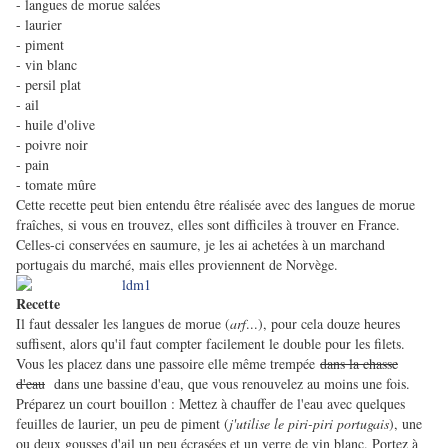
- langues de morue salées
- laurier
- piment
- vin blanc
- persil plat
- ail
- huile d'olive
- poivre noir
- pain
- tomate mûre
Cette recette peut bien entendu être réalisée avec des langues de morue
fraîches, si vous en trouvez, elles sont difficiles à trouver en France.
Celles-ci conservées en saumure, je les ai achetées à un marchand
portugais du marché, mais elles proviennent de Norvège.
Recette
Il faut dessaler les langues de morue (
arf
...), pour cela douze heures
suffisent, alors qu'il faut compter facilement le double pour les filets.
Vous les placez dans une passoire elle même trempée
dans la chasse
d'eau
dans une bassine d'eau, que vous renouvelez au moins une fois.
Préparez un court bouillon : Mettez à chauffer de l'eau avec quelques
feuilles de laurier, un peu de piment (
j
'utilise le piri-piri portugais
), une
ou deux gousses d'ail un peu écrasées et un verre de vin blanc. Portez à