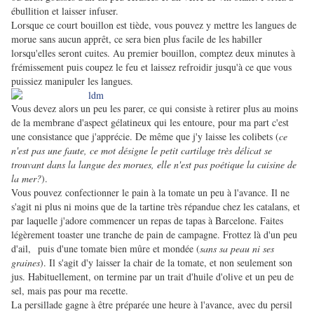
ébullition et laisser infuser.
Lorsque ce court bouillon est tiède, vous pouvez y mettre les langues de
morue sans aucun apprêt, ce sera bien plus facile de les habiller
lorsqu'elles seront cuites. Au premier bouillon, comptez deux minutes à
frémissement puis coupez le feu et laissez refroidir jusqu'à ce que vous
puissiez manipuler les langues.
Vous devez alors un peu les parer, ce qui consiste à retirer plus au moins
de la membrane d'aspect gélatineux qui les entoure, pour ma part c'est
une consistance que j'apprécie. De même que j'y laisse les colibets (
ce
n'est pas une
faute, ce mot désigne le petit cartilage très délicat se
trouvant dans la langue des morues, elle n'est pas poétique la cuisine de
la mer?
).
Vous pouvez confectionner le pain à la tomate un peu à l'avance. Il ne
s'agit ni plus ni moins que de la tartine très répandue chez les catalans, et
par laquelle j'adore commencer un repas de tapas à Barcelone. Faites
légèrement toaster une tranche de pain de campagne. Frottez là d'un peu
d'ail, puis d'une tomate bien mûre et mondée (
sans sa peau ni ses
graines
). Il s'agit d'y laisser la chair de la tomate, et non seulement son
jus. Habituellement, on termine par un trait d'huile d'olive et un peu de
sel, mais pas pour ma recette.
La persillade gagne à être préparée une heure à l'avance, avec du persil