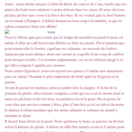
Ainsi, nous étions un peu à l'abri du froid, du vent et de l’eau, tandis que les
parois du baril nous aidaient à rester debout dans les creux. Et nous devions
pêcher, pêcher sans cesse à la force des bras. Si on voulait que la José barrote
en revenant à Paimpol, il fallait donner un bon coup à la turlutte, et que le
saleur connaisse bien son affaire!
Nous n’allions que peu à terre, pas le temps de mouiller un pied d’ancre ou
même d’aller au café baiser une fillette ou faire un jusant. On n’amarrait que
pour renouveler la boette, capelans ou calamars, ou souvent des bulots
ramassés par nous-mêmes, dont ont cassait la coquille d’un coup de caillou
pour récuper la bête. Ces boettes empestaient, car on les utilisait jusqu’à ce
qu’elles coupent l’appétit aux morues.
Nous autres lignotiers, nous envoyions nos prises à l’arrière aux trancheurs
puis au saleur, l’homme le plus important du bord après le Seigneur et le
patron.
Avant de passer les morues, nous en prélevions la langue. A la fin de la
journée de pêche, elles étaient comptées, celui qui en avait le moins était le
mauvais pêcheur et devait donc en punition laver le pont. Pas la peine de
vous dire que novice comme j’étais, plus d’une fois ça m’est arrivé de rester
le dernier à trimer pendant que les autres allaient se cabaner au chaud à
attendre le dîner.
Il faisait bien froid sur le pont. Nous quittions le banc en janvier ou février,
selon la fortune de pêche, il fallait en effet être rentrés avant le Carême pour