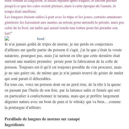
bien vendre la cargaison. Il fallait repartir après Pâques, et encore pêcher
jusqu'à ce que les cales soient pleines, mais à cette époque de l'année, le
temps était meilleur.
Les langues étaient salées à part avec la tripe et les joues, certains armateurs
généreux les laissaient aux marins au retour, pour arrondir le pécule, mais pas
celui de la José, un radin qui aurait tondu une tortue pour lui prendre son
lait!"
Je n'ai jamais goûté de tripes de morue, je me perds en conjectures
d'ailleurs sur quelle partie du poisson il s'agit, j'ai lu que c'était la vessie
natatoire, pourquoi pas, mais j'ai surtout en tête que cette dernière était
surtout une matière première prisée pour la fabrication de la colle de
poisson. Toujours est-il qu'il est toujours possible de s'en procurer, mais
je ne sais guère où, de même que je n'ai jamais trouvé de gésier de mulet
qui sont parait-il délectables.
En tous cas, voici un poisson dont on ne perd rien, de la tête à la queue
en passant par l'huile de son foie, par la laitance salée et fumée qui sert
en particulier à confectionner le tarama, mais que je préfère largement
déguster nature avec un bout de pain et le whisky qui va bien... comme
la poutargue d'ailleurs.
Persillade de langues de morues sur canapé
Ingrédients