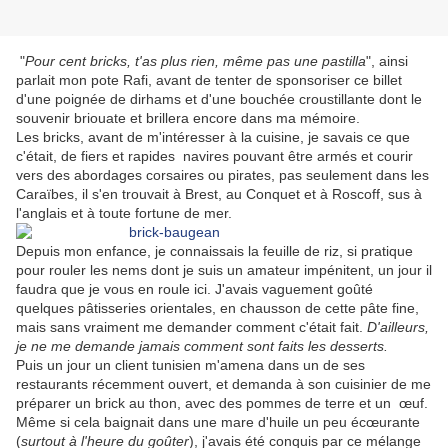
"
Pour cent bricks, t'as plus rien, même pas une pastilla
", ainsi
parlait mon pote Rafi, avant de tenter de sponsoriser ce billet
d'une poignée de dirhams et d'une bouchée croustillante dont le
souvenir briouate et brillera encore dans ma mémoire.
Les bricks, avant de m'intéresser à la cuisine, je savais ce que
c'était, de fiers et rapides navires pouvant être armés et courir
vers des abordages corsaires ou pirates, pas seulement dans les
Caraïbes, il s'en trouvait à Brest, au Conquet et à Roscoff, sus à
l'anglais et à toute fortune de mer.
Depuis mon enfance, je connaissais la feuille de riz, si pratique
pour rouler les nems dont je suis un amateur impénitent, un jour il
faudra que je vous en roule ici. J'avais vaguement goûté
quelques pâtisseries orientales, en chausson de cette pâte fine,
mais sans vraiment me demander comment c'était fait.
D'ailleurs,
je ne me demande jamais comment sont faits les desserts.
Puis un jour un client tunisien m'amena dans un de ses
restaurants récemment ouvert, et demanda à son cuisinier de me
préparer un brick au thon, avec des pommes de terre et un œuf.
Même si cela baignait dans une mare d'huile un peu écœurante
(
surtout à l'heure du goûter
), j'avais été conquis par ce mélange