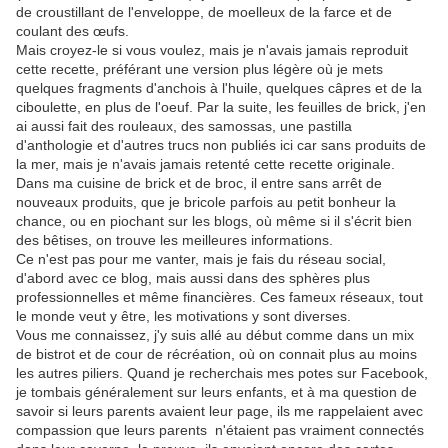
de croustillant de l'enveloppe, de moelleux de la farce et de
coulant des œufs.
Mais croyez-le si vous voulez, mais je n'avais jamais reproduit
cette recette, préférant une version plus légère où je mets
quelques fragments d'anchois à l'huile, quelques câpres et de la
ciboulette, en plus de l'oeuf. Par la suite, les feuilles de brick, j'en
ai aussi fait des rouleaux, des samossas, une pastilla
d'anthologie et d'autres trucs non publiés ici car sans produits de
la mer, mais je n'avais jamais retenté cette recette originale.
Dans ma cuisine de brick et de broc, il entre sans arrêt de
nouveaux produits, que je bricole parfois au petit bonheur la
chance, ou en piochant sur les blogs, où même si il s'écrit bien
des bêtises, on trouve les meilleures informations.
Ce n'est pas pour me vanter, mais je fais du réseau social,
d'abord avec ce blog, mais aussi dans des sphères plus
professionnelles et même financières. Ces fameux réseaux, tout
le monde veut y être, les motivations y sont diverses.
Vous me connaissez, j'y suis allé au début comme dans un mix
de bistrot et de cour de récréation, où on connait plus au moins
les autres piliers. Quand je recherchais mes potes sur Facebook,
je tombais généralement sur leurs enfants, et à ma question de
savoir si leurs parents avaient leur page, ils me rappelaient avec
compassion que leurs parents n'étaient pas vraiment connectés