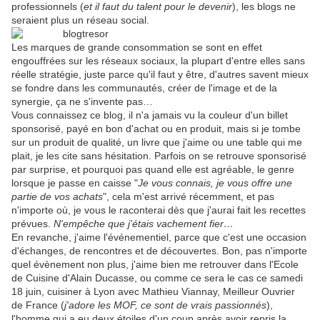
professionnels (
et il faut du talent pour le devenir
), les blogs ne
seraient plus un réseau social.
Les marques de grande consommation se sont en effet
engouffrées sur les réseaux sociaux, la plupart d'entre elles sans
réelle stratégie, juste parce qu'il faut y être, d'autres savent mieux
se fondre dans les communautés, créer de l'image et de la
synergie, ça ne s'invente pas…
Vous connaissez ce blog, il n'a jamais vu la couleur d'un billet
sponsorisé, payé en bon d'achat ou en produit, mais si je tombe
sur un produit de qualité, un livre que j'aime ou une table qui me
plait, je les cite sans hésitation. Parfois on se retrouve sponsorisé
par surprise, et pourquoi pas quand elle est agréable, le genre
lorsque je passe en caisse "
Je vous connais, je vous offre une
partie de vos achats
", cela m'est arrivé récemment, et pas
n'importe où, je vous le raconterai dès que j'aurai fait les recettes
prévues.
N'empêche que j'étais vachement fier…
En revanche, j'aime l'événementiel, parce que c'est une occasion
d'échanges, de rencontres et de découvertes. Bon, pas n'importe
quel évènement non plus, j'aime bien me retrouver dans l'Ecole
de Cuisine d'Alain Ducasse, ou comme ce sera le cas ce samedi
18 juin, cuisiner à Lyon avec Mathieu Viannay, Meilleur Ouvrier
de France (
j'adore les MOF, ce sont de vrais passionnés
),
l'homme qui a eu deux étoiles d'un coup après avoir repris la