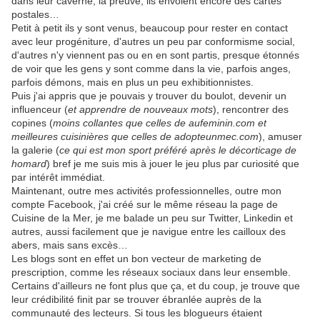
dans leur caverne, la preuve, ils envoient encore des cartes
postales…
Petit à petit ils y sont venus, beaucoup pour rester en contact
avec leur progéniture, d'autres un peu par conformisme social,
d'autres n'y viennent pas ou en en sont partis, presque étonnés
de voir que les gens y sont comme dans la vie, parfois anges,
parfois démons, mais en plus un peu exhibitionnistes.
Puis j'ai appris que je pouvais y trouver du boulot, devenir un
influenceur (
et apprendre de nouveaux mots
), rencontrer des
copines (
moins collantes que celles de aufeminin.com et
meilleures cuisinières que celles de adopteunmec.com
), amuser
la galerie (
ce qui est mon sport préféré après le décorticage de
homard
) bref je me suis mis à jouer le jeu plus par curiosité que
par intérêt immédiat.
Maintenant, outre mes activités professionnelles, outre mon
compte Facebook, j'ai créé sur le même réseau la page de
Cuisine de la Mer, je me balade un peu sur Twitter, Linkedin et
autres, aussi facilement que je navigue entre les cailloux des
abers, mais sans excès…
Les blogs sont en effet un bon vecteur de marketing de
prescription, comme les réseaux sociaux dans leur ensemble.
Certains d'ailleurs ne font plus que ça, et du coup, je trouve que
leur crédibilité finit par se trouver ébranlée auprès de la
communauté des lecteurs. Si tous les blogueurs étaient