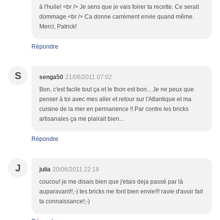
à l'huile! <br /> Je sens que je vais foirer ta recette. Ce serait
dommage.<br /> Ca donne carrément envie quand même.
Merci, Patrick!
Répondre
S
senga50
21/06/2011 07:02
Bon, c'est facile tout ça et le thon est bon... Je ne peux que
penser à toi avec mes aller et retour sur l'Atlantique et ma
cuisine de la mer en permanence !! Par contre les bricks
artisanales ça me plairait bien...
Répondre
J
julia
20/06/2011 22:18
coucou! je me disais bien que j'etais deja passé par là
auparavant!!;-) tes bricks me font bien envie!!! ravie d'avoir fait
ta connaissance!;-)