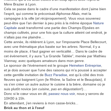
Mère Brazier à Lyon.
Cela se passe dans le cadre d'une manifestation dont j'aime bien
l'esprit, qui comme le préconisait Alphonse Allais, met la
campagne à la ville (
et réciproquement
). Vous vous souvenez
peut-être que l'an dernier à peu près à la même époque
Nature
Capitale
avait transformé une partie des Champs-Elysées en
champs cultivés, pour une fois que la culture atteint cet endroit, je
n'allais pas me plaindre…
Cette année, ils réitèrent à Lyon, sur l'imposante Place Bellecourt,
avec une thématique plus basée sur les arbres. Normal, il y a
moins de place, il faut gagner en verticalité… Dans le cadre de
cet évènement, il y aura "La Grande Tablée", menée par Mathieu
Viannay, avec quelques amateurs dans mon genre.
Le sponsor de l'évènement est le groupe
Heineken Entreprise
,
et je dois avouer que l'une des raisons qui m'a poussé à accepter
cette gentille invitation de
Buzz Paradise
, est qu'à côté des trois
fleuves qui baignent Lyon (le Rhône, la Saône et le Beaujolais), il
va s'en créer un autre autour le cuisine à la bière, domaine où je
suis plutôt novice (
en cuisine, pas en dégustation
!)…
Donc si le cœur vous en dit,
passez nous voir
, nous y serons de
10H30 à 15h.
En attendant, j'en reviens à mon casse-bricks...
Brick au thon et à l'oeuf