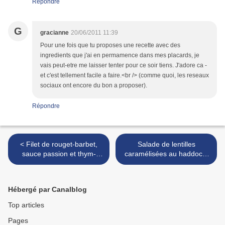
Répondre
G
gracianne
20/06/2011 11:39
Pour une fois que tu proposes une recette avec des
ingredients que j'ai en permamence dans mes placards, je
vais peut-etre me laisser tenter pour ce soir tiens. J'adore ca -
et c'est tellement facile a faire.<br /> (comme quoi, les reseaux
sociaux ont encore du bon a proposer).
Répondre
< Filet de rouget-barbet,
Salade de lentilles
sauce passion et thym-
caramélisées au haddock,
citron, royale de foie et
oeuf poché >
oeufs
Hébergé par Canalblog
Top articles
Pages