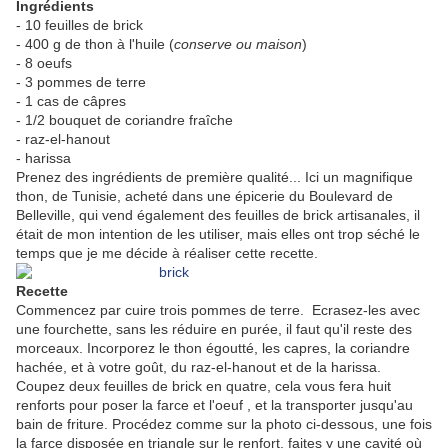
Ingrédients
- 10 feuilles de brick
- 400 g de thon à l'huile (
conserve ou maison
)
- 8 oeufs
- 3 pommes de terre
- 1 cas de câpres
- 1/2 bouquet de coriandre fraîche
- raz-el-hanout
- harissa
Prenez des ingrédients de première qualité... Ici un magnifique
thon, de Tunisie, acheté dans une épicerie du Boulevard de
Belleville, qui vend également des feuilles de brick artisanales, il
était de mon intention de les utiliser, mais elles ont trop séché le
temps que je me décide à réaliser cette recette.
Recette
Commencez par cuire trois pommes de terre. Ecrasez-les avec
une fourchette, sans les réduire en purée, il faut qu'il reste des
morceaux. Incorporez le thon égoutté, les capres, la coriandre
hachée, et à votre goût, du raz-el-hanout et de la harissa.
Coupez deux feuilles de brick en quatre, cela vous fera huit
renforts pour poser la farce et l'oeuf , et la transporter jusqu'au
bain de friture. Procédez comme sur la photo ci-dessous, une fois
la farce disposée en triangle sur le renfort, faites y une cavité où