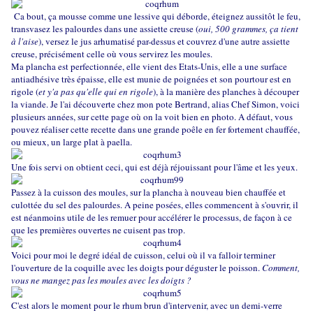
Ca bout, ça mousse comme une lessive qui déborde, éteignez aussitôt le feu,
transvasez les palourdes dans une assiette creuse (
oui, 500 grammes, ça tient
à l'aise
), versez le jus arhumatisé par-dessus et couvrez d'une autre assiette
creuse, précisément celle où vous servirez les moules.
Ma plancha est perfectionnée, elle vient des Etats-Unis, elle a une surface
antiadhésive très épaisse, elle est munie de poignées et son pourtour est en
rigole (
et y'a pas qu'elle qui en rigole
), à la manière des planches à découper
la viande. Je l'ai découverte chez mon pote Bertrand, alias Chef Simon, voici
plusieurs années, sur
cette page
où on la voit bien en photo. A défaut, vous
pouvez réaliser cette recette dans une grande poêle en fer fortement chauffée,
ou mieux, un large plat à paella.
Une fois servi on obtient ceci, qui est déjà réjouissant pour l'âme et les yeux.
Passez à la cuisson des moules, sur la plancha à nouveau bien chauffée et
culottée du sel des palourdes. A peine posées, elles commencent à s'ouvrir, il
est néanmoins utile de les remuer pour accélérer le processus, de façon à ce
que les premières ouvertes ne cuisent pas trop.
Voici pour moi le degré idéal de cuisson, celui où il va falloir terminer
l'ouverture de la coquille avec les doigts pour déguster le poisson.
Comment,
vous ne mangez pas les moules avec les doigts ?
C'est alors le moment pour le rhum brun d'intervenir, avec un demi-verre