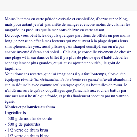
Moins le temps en cette période estivale et ensoleillée, d'écrire sur ce blog,
mais pour autant je n'ai pas arrêté de manger et encore moins de cuisiner les
magnifiques produits que la mer nous délivre en cette saison.
Du coup, vous bénéficiez depuis quelques parutions de billets un peu moins
long, je pense en effet à mes lecteurs qui me suivent à la plage depuis leurs
smartphones, les yeux aussi plissés qu'un sharpei constipé, car on n'a pas
encore inventé d'écran anti soleil... Cela dit, je conseille vivement de choisir
une plage wi-fi, car dans ce billet il y a plus de photos que d'habitude, elles
sont également plus grandes, et j'ai
aussi
ajouté une vidée, le goût de
taquiner...
Voici donc ces recettes, que j'ai imaginées il y a fort lontemps, alors qu'un
équipage révolté (
ils réclamaient de la viande ces gueux
) m'avait abandonné
sur un ilôt isolé avec comme seul viatique quelques bouteilles de rhum. Je
n'ai dû ma survie qu'aux coquillages que j'arrachais aux rochers battus par
une mer aussi hostile que froide, et je fus finalement secouru par un vaurien
égaré.
Moules et palourdes au rhum
Ingrédients
- 500 g de moules de corde
- 500 g de palourdes
- 1/2 verre de rhum brun
- 1/2 verre de rhum blanc