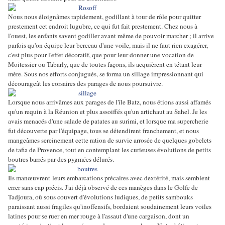
Nous nous éloignâmes rapidement, godillant à tour de rôle pour quitter
prestement cet endroit lugubre, ce qui fut fait prestement. Chez nous à
l'ouest, les enfants savent godiller avant même de pouvoir marcher ; il arrive
parfois qu'on équipe leur berceau d'une voile, mais il ne faut rien exagérer,
c'est plus pour l'effet décoratif, que pour leur donner une vocation de
Moitessier ou Tabarly, que de toutes façons, ils acquièrent en tétant leur
mère. Sous nos efforts conjugués, se forma un sillage impressionnant qui
décourageât les corsaires des parages de nous poursuivre.
Lorsque nous arrivâmes aux parages de l'île Batz, nous étions aussi affamés
qu'un requin à la Réunion et plus assoiffés qu'un artichaut au Sahel. Je les
avais menacés d'une salade de patates au surimi, et lorsque ma supercherie
fut découverte par l'équipage, tous se détendirent franchement, et nous
mangeâmes sereinement cette ration de survie arrosée de quelques gobelets
de tafia de Provence, tout en contemplant les curieuses évolutions de petits
boutres barrés par des pygmées délurés.
Ils manœuvrent leurs embarcations précaires avec dextérité, mais semblent
errer sans cap précis. J'ai déjà observé de ces manèges dans le Golfe de
Tadjoura, où sous couvert d'évolutions ludiques, de petits sambouks
paraissant aussi fragiles qu'inoffensifs, bordaient soudainement leurs voiles
latines pour se ruer en mer rouge à l'assaut d'une cargaison, dont un