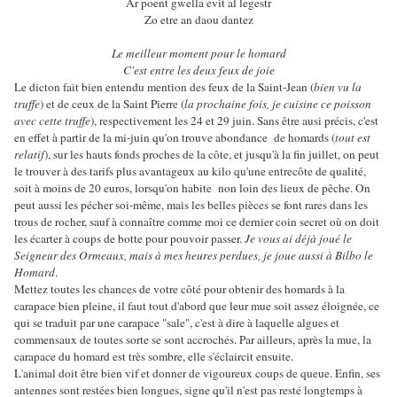
Ar poent gwella evit al legestr
Zo etre an daou dantez
Le meilleur moment pour le homard
C'est entre les deux feux de joie
Le dicton fait bien entendu mention des feux de la Saint-Jean (
bien vu la
truffe
) et de ceux de la Saint Pierre (
la prochaine fois, je cuisine ce poisson
avec cette truffe
), respectivement les 24 et 29 juin. Sans être ausi précis, c'est
en effet à partir de la mi-juin qu'on trouve abondance de homards (
tout est
relatif
), sur les hauts fonds proches de la côte, et jusqu'à la fin juillet, on peut
le trouver à des tarifs plus avantageux au kilo qu'une entrecôte de qualité,
soit à moins de 20 euros, lorsqu'on habite non loin des lieux de pêche. On
peut aussi les pécher soi-même, mais les belles pièces se font rares dans les
trous de rocher, sauf à connaître comme moi ce dernier coin secret où on doit
les écarter à coups de botte pour pouvoir passer.
Je vous ai déjà joué le
Seigneur des Ormeaux, mais à mes heures perdues, je joue aussi à Bilbo le
Homard
.
Mettez toutes les chances de votre côté pour obtenir des homards à la
carapace bien pleine, il faut tout d'abord que leur mue soit assez éloignée, ce
qui se traduit par une carapace "sale", c'est à dire à laquelle algues et
commensaux de toutes sorte se sont accrochés. Par ailleurs, après la mue, la
carapace du homard est très sombre, elle s'éclaircit ensuite.
L'animal doit être bien vif et donner de vigoureux coups de queue. Enfin, ses
antennes sont restées bien longues, signe qu'il n'est pas resté longtemps à