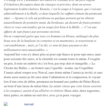
d’échalotes découpées dans du vinaigre et poivrées, dont on arrose
légèrement lesdites huîtres. Ensuite, c’est la soupe à l’oignon, qui s’exécute
admirablement à la Halle, et dans laquelle les raffinés sèment du parmesan
râpé. — Ajoutez à cela un perdreau ou quelque poisson qu’on obtient
naturellement de première main, du bordeaux, un dessert de fruits premier
choix et vous conviendrez qu’on soupe fort bien à la Halle. — C’est une
affaire de sept francs par personne environ.
On ne comprend guère que tous ces hommes en blouse, mélangés du plus
beau sexe de la banlieue en cornettes et en marmottes, se nourrissent si
convenablement ; mais, je l’ai dit, ce sont de faux paysans et des
millionnaires méconnaissables. »
Aujourd’hui vous n’y dinez plus ni pour sept francs ni pour sept euros, mais
pour soixante-dix euros, et la clientèle est somme-toute la même. J’exagère
un peu, il reste un endroit où c’est bon, pas trop cher et tranquille, « La
Cloche des Halles », un bistrot sans l’ignoble –nomie, rue Coquillère.
J’aurais adoré souper avec Nerval, sans doute même l’aurais-je invité, et sans
doute aussi aurais-je été saisi entre l’admiration et la compassion, le voyant
lors d’une crise de délire, promener un homard aux jardins du Palais Royal,
au bout d’une laisse de ruban bleu.
La sainte classe que cette laisse assortie
à la carapace, aurait-il pu allitérer et réitérer.
Deux ailes, deux nageoires,
deux pattes, ou même un seul rêve, avec ça tu peux voyager.