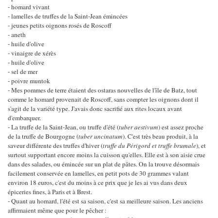
- homard vivant
- lamelles de truffes de la Saint-Jean émincées
- jeunes petits oignons rosés de Roscoff
- aneth
- huile d'olive
- vinaigre de xérès
- huile d'olive
- sel de mer
- poivre muntok
- Mes pommes de terre étaient des ostaras nouvelles de l'île de Batz, tout
comme le homard provenait de Roscoff, sans compter les oignons dont il
s'agit de la variété type. J'avais donc sacrifié aux rites locaux avant
d'embarquer.
- La truffe de la Saint-Jean, ou truffe d'été (
tuber aestivum
) est assez proche
de la truffe de Bourgogne (
tuber uncinatum
). C'est très beau produit, à la
saveur différente des truffes d'hiver (
truffe du Périgord et truffe brumale
), et
surtout supportant encore moins la cuisson qu'elles. Elle est à son aisie crue
dans des salades, ou émincée sur un plat de pâtes. On la trouve désormais
facilement conservée en lamelles, en petit pots de 30 grammes valant
environ 18 euros, c'est du moins à ce prix que je les ai vus dans deux
épiceries fines, à Paris et à Brest.
- Quant au homard, l'été est sa saison, c'est sa meilleure saison. Les anciens
affirmaient même que pour le pêcher :