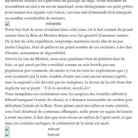
mystérieux instinct les a prévenus du passage au large. Notre bâtiment ne
ressemblant en rien à un navire marchand, nous dédaignâmes ces petit gobies
pour tourner nos regards vers l'ouest, vers une mer d'émeraude d'où émergent
un nombre considérable de minarets.
Notre but était de nous aventurer dans cette zone, où le fort courant du jusant
entrant dans la Baie de Morlaix draine avec lui quantité d'animaux marins.
Or, le but de cette expédition, longtemps maintenu secret afin de ne pas
alerter l'anglais, était de prélever un grand nombre de ces créatures, à des fins
d'études, notamment de digestibilité.
Arrivés en vue de Morlaix, nous nous gardâmes bien de pénétrer dans la
baie, ce qui aurait pu être considéré comme un acte hostile par une
population peu commode, du moins si l'on en croit les explorateurs qui s'y
sont aventurés par la terre, nombre d'entre eux sont encore retenus captifs,
mais la majorité a été dévorée par les indigènes, la devise de la cité étant fort
explicite sur ce point : "
S'ils te mordent, mords-les
".
Nous trempâmes nos instruments sous les auspices des tourelles tribord et
bâbord marquant l'entrée du chenal, et à distance raisonnable du sombre port
défendant l'entrée de la Baie. Nous pûmes ainsi travailler en toute sérénité,
sous l'œil désabusé de cormorans efflanqués, nulle pierre ou sagaie fut lancée
à notre encontre, il faut dire que nous étions au milieu de l'après-midi, et que
dans ces contrées exotiques, le cérémonial de la sieste est sacré.