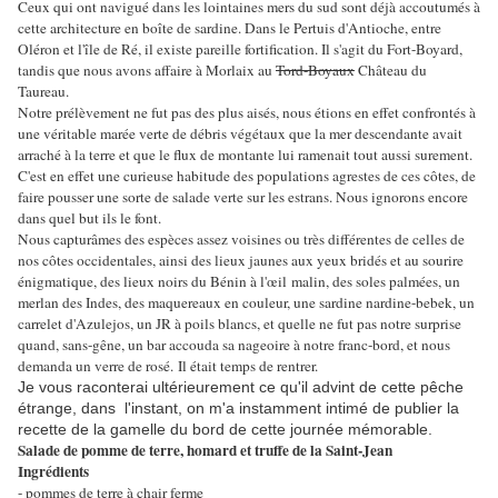
Ceux qui ont navigué dans les lointaines mers du sud sont déjà accoutumés à
cette architecture en boîte de sardine. Dans le Pertuis d'Antioche, entre
Oléron et l'île de Ré, il existe pareille fortification. Il s'agit du Fort-Boyard,
tandis que nous avons affaire à Morlaix au
Tord-Boyaux
Château du
Taureau.
Notre prélèvement ne fut pas des plus aisés, nous étions en effet confrontés à
une véritable marée verte de débris végétaux que la mer descendante avait
arraché à la terre et que le flux de montante lui ramenait tout aussi surement.
C'est en effet une curieuse habitude des populations agrestes de ces côtes, de
faire pousser une sorte de salade verte sur les estrans. Nous ignorons encore
dans quel but ils le font.
Nous capturâmes des espèces assez voisines ou très différentes de celles de
nos côtes occidentales, ainsi des lieux jaunes aux yeux bridés et au sourire
énigmatique, des lieux noirs du Bénin à l'œil malin, des soles palmées, un
merlan des Indes, des maquereaux en couleur, une sardine nardine-bebek, un
carrelet d'Azulejos, un JR à poils blancs, et quelle ne fut pas notre surprise
quand, sans-gêne, un bar accouda sa nageoire à notre franc-bord, et nous
demanda un verre de rosé. Il était temps de rentrer.
Je vous raconterai ultérieurement ce qu'il advint de cette pêche
étrange, dans l'instant, on m'a instamment intimé de publier la
recette de la gamelle du bord de cette journée mémorable.
Salade de pomme de terre, homard et truffe de la Saint-Jean
Ingrédients
- pommes de terre à chair ferme