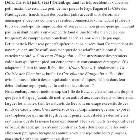
Donc, me voici parti vers l’Orient
, quittant les très occidentaux abers au
petit matin, traversant au péril de mes pneus le Pays Pagan et la Côte des
Naufrageurs, franchissant des patelins jadis accueillants, désormais
aménagés et décorés comme des centres commerciaux, me tapant plusieurs
tours de ronds-points improbables, et songeant à mon grand-père qui n’aurait
pas un instant hésité à envoyer par le fond d’une torpille bien calée, ces
troupeaux de camping-cars bouchant à la fois l’horizon et le passage.
Petite halte à Plouescat pour récupérer le jeune et sémillant Commandant du
navire, et cap sur Roscoff, sans manquer de s’esclaffer sur le nom d’un
carrefour habité, «
Croissant Plougoulm
». Une survivance des premiers
coloniaux qui prirent pied sur cette terre aux consonances étranges qu’ils
adaptèrent à leur idiome. Il faut lire
« Kroaz-Hent
», littéralement «
La
Croisée des Chemins
», bref «
Le Carrefour de Plougoulm
». Peut-être
avions-nous affaire à des conquistadors œcuméniques, mêlant dans leur
déterminisme toponymique, la croix et le croissant ?
Nous embarquons et mettons cap sur l’île de Batz, et c’est en sortant du port
que je me dis que j’aurais dû mettre un antivol aux roues de ma voiture avant
larguer les amarres, tant les naturels du lieu font un usage excessifs de ces
ronds de caoutchouc. C'est au-dessous de la Capitainerie que sont exposés
ces trophées, ce qui me fit fugitivement penser aux citadelles des roitelets
érythréens qui de la même façon exhibaient à leurs remparts les dépouilles et
oripeaux de ceux qui les avaient contrariés. Sans doute ces échelles sont-
elles bien pratiques lorsque les naturels veulent rejoindre leurs pirogues,
mais quelle aubaine pour un assaillant...