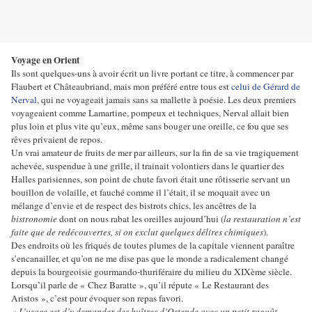
Voyage en Orient
Ils sont quelques-uns à avoir écrit un livre portant ce titre, à commencer par
Flaubert et Châteaubriand, mais mon préféré entre tous est
celui de Gérard de
Nerval
, qui ne voyageait jamais sans sa mallette à poésie. Les deux premiers
voyageaient comme Lamartine, pompeux et techniques, Nerval allait bien
plus loin et plus vite qu’eux, même sans bouger une oreille, ce fou que ses
rêves privaient de repos.
Un vrai amateur de fruits de mer par ailleurs, sur la fin de sa vie tragiquement
achevée, suspendue à une grille, il trainait volontiers dans le quartier des
Halles parisiennes, son point de chute favori était une rôtisserie servant un
bouillon de volaille, et fauché comme il l’était, il se moquait avec un
mélange d’envie et de respect des bistrots chics, les ancêtres de la
bistronomie
dont on nous rabat les oreilles aujourd’hui (
la restauration n’est
faite que de redécouvertes, si on exclut quelques délires chimiques
).
Des endroits où les friqués de toutes plumes de la capitale viennent paraître
s’encanailler, et qu’on ne me dise pas que le monde a radicalement changé
depuis la bourgeoisie gourmando-thuriféraire du milieu du XIXème siècle.
Lorsqu’il parle de « Chez Baratte », qu’il répute « Le Restaurant des
Aristos », c’est pour évoquer son repas favori.
« L’usage est d’y demander des huîtres d’Ostende avec un petit ragoût