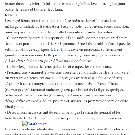
jeuner dans un vivier, où lui-même et ses congénères les ont mangées pour
passer le temps et tromper leur faim.
Recette
Les ingrédients principaux peuvent être préparés la veille, mais leur
mélange en salade doit s'effectuer deux ou trois heures avant consommation,
pour ne pas que la saveur de la truffe l'emporte sur toutes les autres.
- Cuisez votre homard à la vapeur ou à l'eau salée, comptez un quart d'heure
de cuisson pour un homard de 800 grammes. Une fois refroidi, décortiquez-le
selon la méthode expliquée
ici
, et émincez-le en morceaux suffisamment
grands pour assurer une belle présentation.
En proportion, j'avais environ
1/3 de chair de homard pour 2/3 de pommes de terre.
- Cuisez les pommes de terre, pelez-les et coupez-les en morceaux.
- Préparez une vinaigrette avec une noisette de moutarde, de l'huile d'olive et
du vinaigre de xérès (
ou autre vinaigre pas trop agressif de votre choix
).
Ajoutez à cette vinaigrette deux petits oignons rosés de Roscoff frais
(
format grelot
), finement émincés, y compris le vert de la tige, et quelques
peluches d'aneth coupé fin (
très peu, c'est une saveur puissante et
désagréable en excès
). Salez, poivrez et arrosez les pommes de terre de cette
vinaigrette.
- Deux à trois heures avant de servir, mélangez la chair de homard et les
lamelles de truffe de la Saint-Jean aux pommes de terre, et partez en mer.
J'ai toujours été un adepte des pique-niques chics, il m'arrive d'apporter à ces
repas du pain de lotte voire de l'aspic de canard à l'orange, mais je dois dire