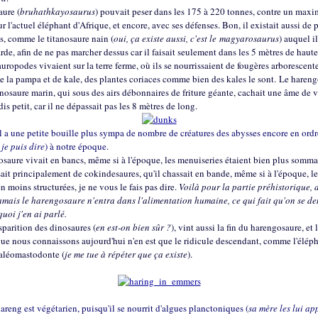
aure (
bruhathkayosaurus
) pouvait peser dans les 175 à 220 tonnes, contre un max
r l'actuel éléphant d'Afrique, et encore, avec ses défenses. Bon, il existait aussi de p
, comme le titanosaure nain (
oui, ça existe aussi, c'est le magyarosaurus
) auquel il
rde, afin de ne pas marcher dessus car il faisait seulement dans les 5 mètres de haut
auropodes vivaient sur la terre ferme, où ils se nourrissaient de fougères arborescente
e la pampa et de kale, des plantes coriaces comme bien des kales le sont.
Le hareng
inosaure marin, qui sous des airs débonnaires de friture géante, cachait une âme de v
dis petit, car il ne dépassait pas les 8 mètres de long.
l a une petite bouille plus sympa de nombre de créatures des abysses encore en ordr
 je puis dire
) à notre époque.
saure vivait en bancs, même si à l'époque, les menuiseries étaient bien plus sommair
sait principalement de cokindesaures, qu'il chassait en bande, même si à l'époque, l
en moins structurées, je ne vous le fais pas dire.
Voilà pour la partie préhistorique, 
amais le harengosaure n'entra dans l'alimentation humaine, ce qui fait qu'on se 
uoi j'en ai parlé.
sparition des dinosaures (
en est-on bien sûr ?
), vint aussi la fin du harengosaure, et l
ue nous connaissons aujourd'hui n'en est que le ridicule descendant, comme l'éléph
paléomastodonte (
je me tue à répéter que ça existe
).
hareng est végétarien, puisqu'il se nourrit d'algues planctoniques (
sa mère les lui ap