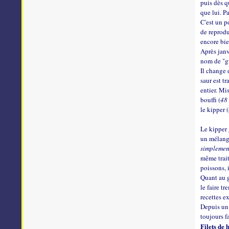
puis dès qu
que lui. Pa
C'est un p
de reprodu
encore bie
Après janvi
nom de "g
Il change 
saur est t
entier. Mis
bouffi (
48 
le kipper (
Le kipper 
un mélange
simplemen
même trait
poissons, i
Quant au
le faire t
recettes e
Depuis un s
toujours f
Filets de 