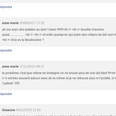
épondre
anne marie
05/06/2017 17:52
ah oui avec des patates au lard ! miam !!!!!!!!<br /> <br /> bouillie d'avoine
aussi....................<br /> <br /> et enfin quelqu'un qui parle des crêpes de blé noir<
<br /> d'où es tu Boubouline ?
épondre
anne marie
27/11/2015 09:37
le problème c'est que même en bretagne on ne trouve plus de vrai lait ribot !!!!<br
/> il est très souvent adouci avec de la crème et je ne retrouve plus ni l'acidité, ni 
"caillots" !!!!!!
épondre
Gouezou
06/11/2015 21:50