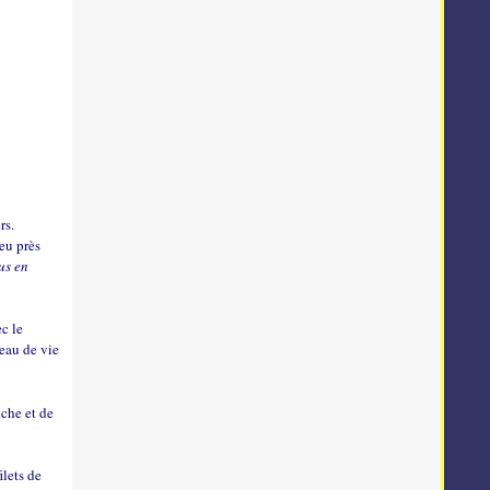
rs.
peu près
us en
c le
 eau de vie
iche et de
ilets de