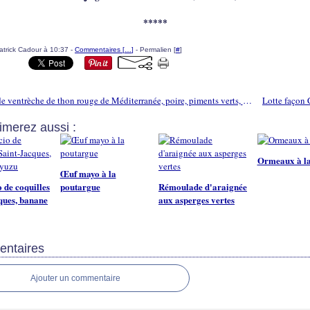
*****
atrick Cadour à 10:37 -
Commentaires [
…
]
- Permalien [
#
]
Tataki de ventrèche de thon rouge de Méditerranée, poire, piments verts, et fleur de sel à la lie de vin
imerez aussi :
Ormeaux à la
Œuf mayo à la
 de coquilles
poutargue
Rémoulade d'araignée
ques, banane
aux asperges vertes
ntaires
Ajouter un commentaire