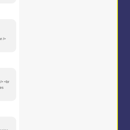
br />
 /> <br
les