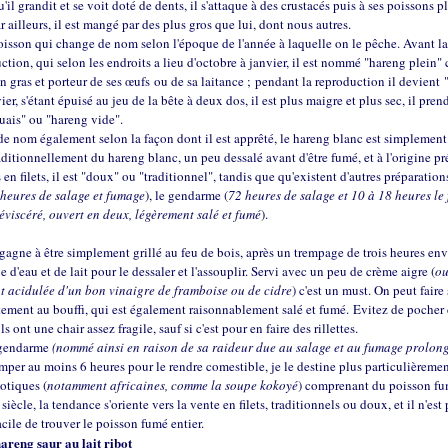
'il grandit et se voit doté de dents, il s'attaque à des crustacés puis à ses poissons pl
r ailleurs, il est mangé par des plus gros que lui, dont nous autres.
oisson qui change de nom selon l'époque de l'année à laquelle on le pêche. Avant l
ction, qui selon les endroits a lieu d'octobre à janvier, il est nommé "hareng plein"
n gras et porteur de ses
œufs
ou de sa laitance ; pendant la reproduction il devient 
er, s'étant épuisé au jeu de la bête à deux dos, il est plus maigre et plus sec, il prend
uais" ou "hareng vide".
de nom également selon la façon dont il est apprêté, le hareng blanc est simplement
raditionnellement du hareng blanc, un peu dessalé avant d'être fumé, et à l'origine pr
 en filets, il est "doux" ou "traditionnel", tandis que qu'existent d'autres préparations
heures de salage et fumage
), le gendarme (
72 heures de salage et 10 à 18 heures le
éviscéré, ouvert en deux, légèrement salé et fumé
).
gagne à être simplement grillé au feu de bois, après un trempage de trois heures en
 d'eau et de lait pour le dessaler et l'assouplir. Servi avec un peu de crème aigre (
o
t acidulée d'un bon vinaigre de framboise ou de cidre
) c'est un must. On peut faire 
ement au bouffi, qui est également raisonnablement salé et fumé. Evitez de pocher 
ls ont une chair assez fragile, sauf si c'est pour en faire des rillettes.
 gendarme
(nommé ainsi en raison de sa raideur due au salage et au fumage prolon
remper au moins 6 heures pour le rendre comestible, je le destine plus particulièreme
xotiques (
notamment africaines, comme la soupe kokoyé
) comprenant du poisson f
iècle, la tendance s'oriente vers la vente en filets, traditionnels ou doux, et il n'est 
acile de trouver le poisson fumé entier.
hareng saur au lait ribot