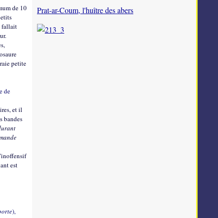
imum de 10
Prat-ar-Coum, l'huître des abers
etits
 fallait
eur.
s,
osaure
raie petite
e de
es, et il
es bandes
durant
demande
'inoffensif
ant est
porte
),