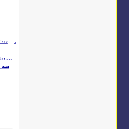
Lotte façon Cha ca La Vông
 stout