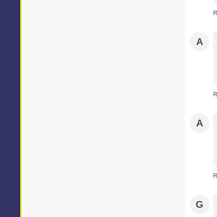
R
A
R
A
R
G