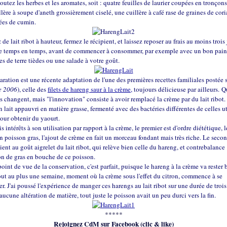
outez les herbes et les aromates, soit : quatre feuilles de laurier coupées en tronçon
lère à soupe d'aneth grossièrement ciselé, une cuillère à café rase de graines de cori
ées de cumin.
e lait ribot à hauteur, fermez le récipient, et laissez reposer au frais au moins trois 
e temps en temps, avant de commencer à consommer, par exemple avec un bon pain 
 de terre tièdes ou une salade à votre goût.
aration est une récente adaptation de l'une des premières recettes familiales postée 
e 2006
), celle des
filets de hareng saur à la crème,
toujours délicieuse par ailleurs. 
s changent, mais "l'innovation" consiste à avoir remplacé la crème par du lait ribot. 
un lait appauvri en matière grasse, fermenté avec des bactéries différentes de celles ut
our obtenir du yaourt.
is intérêts à son utilisation par rapport à la crème, le premier est d'ordre diététique, 
n poisson gras, l'ajout de crème en fait un morceau fondant mais très riche. Le seco
ient au goût aigrelet du lait ribot, qui relève bien celle du hareng, et contrebalance
on de gras en bouche de ce poisson.
point de vue de la conservation, c'est parfait, puisque le hareng à la crème va rester
ut au plus une semaine, moment où la crème sous l'effet du citron, commence à se
. J'ai poussé l'expérience de manger ces harengs au lait ribot sur une durée de troi
u aucune altération de matière, tout juste le poisson avait un peu durci vers la fin.
*****
Rejoignez CdM sur Facebook (clic & like)