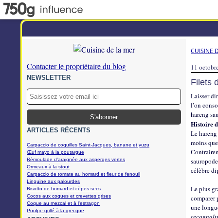
CUISINE 
Contacter le propriétaire du blog
11 octobr
NEWSLETTER
Filets 
Laisser di
l’on conso
hareng sau
Histoire 
ARTICLES RÉCENTS
Le hareng 
moins que 
Carpaccio de coquilles Saint-Jacques, banane et yuzu
Contrairem
Œuf mayo à la poutargue
Rémoulade d'araignée aux asperges vertes
sauropodes
Ormeaux à la stout
célèbre di
Carpaccio de tomate au homard et fleur de fenouil
Linguine aux palourdes
Le plus gr
Risotto de homard et cèpes secs
Cocos aux coques et crevettes grises
comparer p
Coque au mezcal et à l'estragon
une longu
Poulpe grillé à la grecque
reconnaît