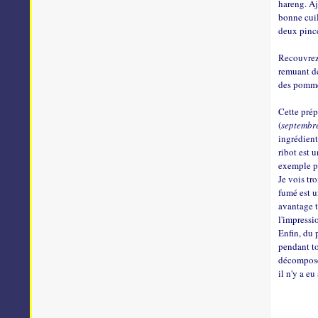
hareng. Aj
bonne cuil
deux pinc
Recouvrez d
remuant d
des pommes
Cette prép
(
septembr
ingrédient
ribot est 
exemple p
Je vois tro
fumé est u
avantage t
l'impressi
Enfin, du 
pendant to
décomposer
il n'y a e