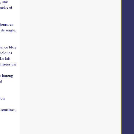
s, une
andre et
jours, en
de seigle,
sur ce blog
Quelques
Le lait
ilisées par
le hareng
nd
 bon
s semaines,