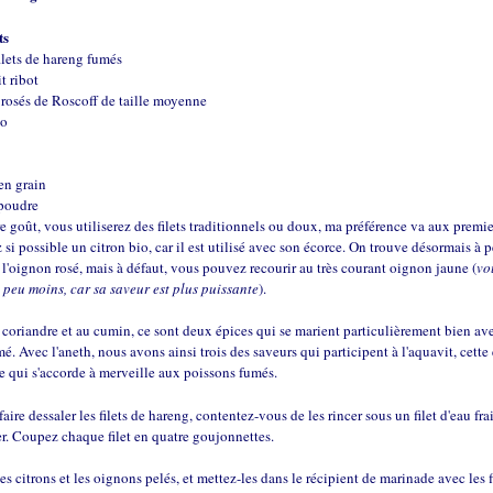
ts
ilets de hareng fumés
it ribot
rosés de Roscoff de taille moyenne
io
en grain
poudre
e goût, vous utiliserez des filets traditionnels ou doux, ma préférence va aux premie
 si possible un citron bio, car il est utilisé avec son écorce. On trouve désormais à 
 l'oignon rosé, mais à défaut, vous pouvez recourir au très courant oignon jaune (
vo
 peu moins, car sa saveur est plus puissante
).
 coriandre et au cumin, ce sont deux épices qui se marient particulièrement bien ave
é. Avec l'aneth, nous avons ainsi trois des saveurs qui participent à l'aquavit, cette
 qui s'accorde à merveille aux poissons fumés.
faire dessaler les filets de hareng, contentez-vous de les rincer sous un filet d'eau fra
r. Coupez chaque filet en quatre goujonnettes.
es citrons et les oignons pelés, et mettez-les dans le récipient de marinade avec les f