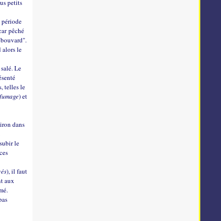
us petits
a période
 car pêché
"bouvard".
 alors le
 salé. Le
ésenté
, telles le
 fumage
) et
viron dans
u
subir le
ces
gés
), il faut
nt aux
umé.
pas