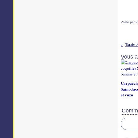
Posté par P
Vous a
Carpaccio
Saint-Jac
et yuzu
Comme