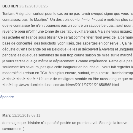
BEOTIEN
23/12/2018 01:25
Tentant. A signaler, surtout pour le cas où ne pas l'avoir évoqué signe que vous n
connaissez pas : le Maatjes*. Un des trois ou <br /> <br /> quatre mets les plus s
que je connaisse (je n'en troquerais pas un contre un saut de beluga... sauf pour a
revendre pour m'offrir une tonne de ces fabuleux harengs). Mais ne vous risquez
les acheter en France sous blister. Ce serait comme fêter Noël avec de la bernan
base de concentré, des bouchots lyophilisés, des asperges en conserve... Ça ne
déguste qu'en Hollande ou en Belgique (je les ai découvert à Anvers) et unique
pendant les quelques semaines de leur trop courte saison de mise sur le marché
je vous certifie que ça mérite le déplacement. Grande expérience. Parce que pas
seulement les saveurs, pas que cette longueur en bouche qui vous fait regretter l
modernité du retour en TGV. Mais plus encore, surtout, ce pulpeux... framboisesq
/> <br /> <br /> <br /> * L'auteur de ces lignes semble en être aussi dingue que mo
<br /> http://www.dumieletdusel.com/archives/2011/07/21/21650568.html
épondre
Marc
12/10/2018 08:11
dommage que l'histoire n'at pas été postée un premier avril. Sinon je la trouve
savoureuse :)