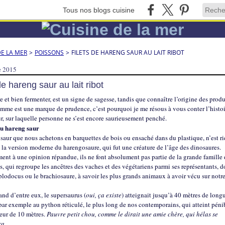
Tous nos blogs cuisine
DE LA MER
>
POISSONS
>
FILETS DE HARENG SAUR AU LAIT RIBOT
e 2015
de hareng saur au lait ribot
re et bien fermenter, est un signe de sagesse, tandis que connaître l’origine des prod
mme est une marque de prudence, c’est pourquoi je me résous à vous conter l’histo
r, sur laquelle personne ne s’est encore saurieusement penché.
du hareng saur
saur que nous achetons en barquettes de bois ou ensaché dans du plastique, n’est ri
la version moderne du harengosaure, qui fut une créature de l’âge des dinosaures.
ent à une opinion répandue, ils ne font absolument pas partie de la grande famille 
, qui regroupe les ancêtres des vaches et des végétariens parmi ses représentants, d
plodocus ou le brachiosaure, à savoir les plus grands animaux à avoir vécu sur notre
and d’entre eux, le supersaurus (
oui, ça existe
) atteignait jusqu’à 40 mètres de longu
ar exemple au python réticulé, le plus long de nos contemporains, qui atteint pén
eur de 10 mètres.
Pauvre petit chou, comme le dirait une amie chère, qui hélas se
ra
.