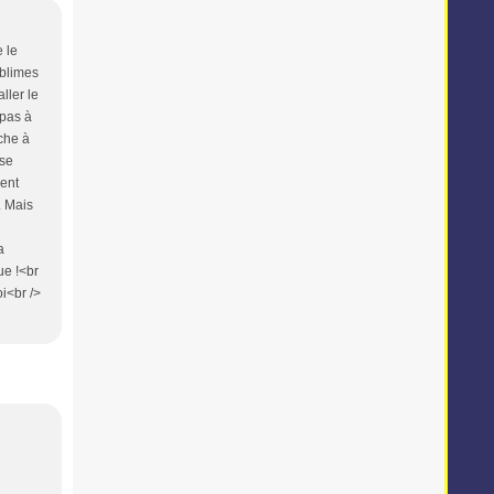
e le
ublimes
ller le
 pas à
che à
 se
ment
. Mais
a
ue !<br
i<br />