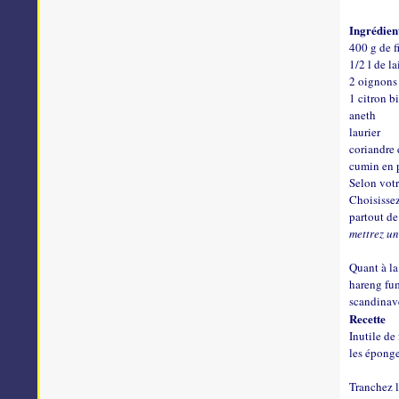
Ingrédien
400 g de f
1/2 l de la
2 oignons 
1 citron b
aneth
laurier
coriandre 
cumin en 
Selon votr
Choisissez
partout de
mettrez un
Quant à la
hareng fum
scandinave
Recette
Inutile de 
les éponge
Tranchez l