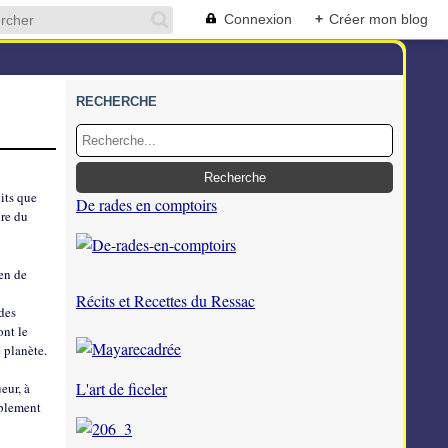
Connexion
+
Créer mon blog
RECHERCHE
uits que
De rades en comptoirs
ire du
en de
Récits et Recettes du Ressac
des
ont le
 planète.
L'art de ficeler
eur, à
iblement