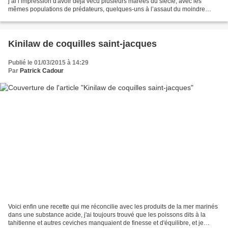
j’ai l’impression d'avoir déjà vécu plusieurs marées du siècle, avec les
mêmes populations de prédateurs, quelques-uns à l’assaut du moindre
banc de sable, armés de râteaux pour...
Kinilaw de coquilles saint-jacques
Publié le 01/03/2015 à 14:29
Par
Patrick Cadour
Voici enfin une recette qui me réconcilie avec les produits de la mer marinés
dans une substance acide, j'ai toujours trouvé que les poissons dits à la
tahitienne et autres ceviches manquaient de finesse et d'équilibre, et je