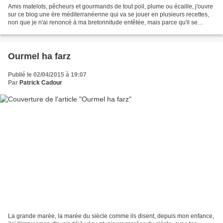
Amis matelots, pêcheurs et gourmands de tout poil, plume ou écaille, j'ouvre
sur ce blog une ère méditerranéenne qui va se jouer en plusieurs recettes,
non que je n'ai renoncé à ma bretonnitude entêtée, mais parce qu'il se
trouve que j'ai dangereusement...
Ourmel ha farz
Publié le 02/04/2015 à 19:07
Par
Patrick Cadour
La grande marée, la marée du siècle comme ils disent, depuis mon enfance,