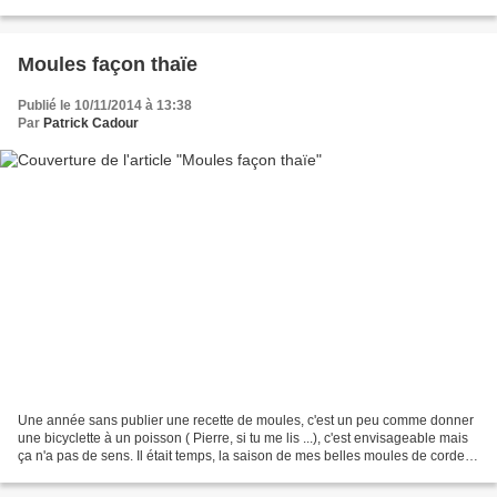
n'aime pas la texture du...
Moules façon thaïe
Publié le 10/11/2014 à 13:38
Par
Patrick Cadour
Une année sans publier une recette de moules, c'est un peu comme donner
une bicyclette à un poisson ( Pierre, si tu me lis ...), c'est envisageable mais
ça n'a pas de sens. Il était temps, la saison de mes belles moules de corde
de Beg-ar-Vihl, dont je...