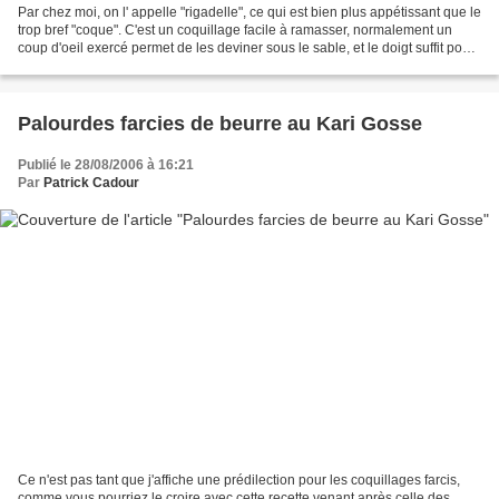
Par chez moi, on l' appelle "rigadelle", ce qui est bien plus appétissant que le
trop bref "coque". C'est un coquillage facile à ramasser, normalement un
coup d'oeil exercé permet de les deviner sous le sable, et le doigt suffit pour
les faire sortir....
Palourdes farcies de beurre au Kari Gosse
Publié le 28/08/2006 à 16:21
Par
Patrick Cadour
Ce n'est pas tant que j'affiche une prédilection pour les coquillages farcis,
comme vous pourriez le croire avec cette recette venant après celle des