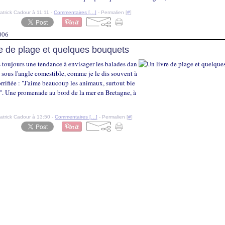
atrick Cadour à 11:11 -
Commentaires [
…
]
- Permalien [
#
]
006
re de plage et quelques bouquets
s toujours une tendance à envisager les balades dan
e sous l'angle comestible, comme je le dis souvent à
orrifiée : "J'aime beaucoup les animaux, surtout bie
s". Une promenade au bord de la mer en Bretagne, à
atrick Cadour à 13:50 -
Commentaires [
…
]
- Permalien [
#
]