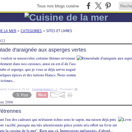
Tous nos blogs cuisine
DE LA MER
>
CATEGORIES
>
SITES ET LIVRES
2022
ade d'araignée aux asperges vertes
vouloir se renouveler, certains thèmes revienne
blement dans nos cuisines, ainsi en est-il de l'ass
rabe et asperge, que je vous ai déjà servie naguè
quelques épices et des turions blancs. Nous somm
victimes...
atrick Cadour à 15:12 -
Commentaires [
…
]
- Permalien [
#
]
bre 2006
d'étrennes
nt l'un des cadeaux qui m'étaient échus sous le sapin, ma raison déjà préc
ore vacillé, puisque ma très attentionnée pièce jointe m'a offert un livre int
oute la cuisine de la mer". Rien que çà. Impressions mélangées, d'abord...