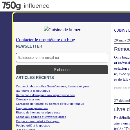
CUISINE 
Contacter le propriétaire du blog
29 mars 
NEWSLETTER
Rémoul
On a beau 
nt inévita
ociation c
re, avec 
ARTICLES RÉCENTS
es de fait 
Carpaccio de coquilles Saint-Jacques, banane et yuzu
Posté par P
Œuf mayo à la poutargue
Rémoulade d'araignée aux asperges vertes
Ormeaux à la stout
27 décem
Carpaccio de tomate au homard et fleur de fenouil
Linguine aux palourdes
Livre 
Risotto de homard et cèpes secs
En déballa
Cocos aux coques et crevettes grises
Coque au mezcal et à l'estragon
aire a enc
Poulpe grillé à la grecque
itulé : "T