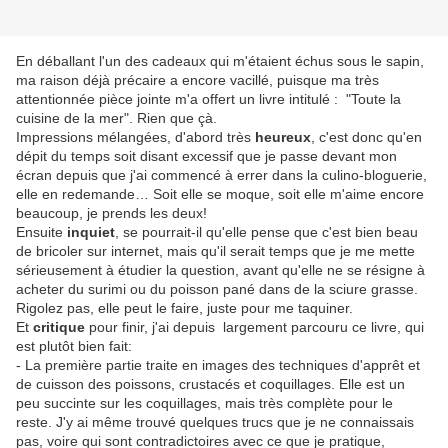
En déballant l'un des cadeaux qui m'étaient échus sous le sapin,
ma raison déjà précaire a encore vacillé, puisque ma très
attentionnée pièce jointe m'a offert un livre intitulé : "Toute la
cuisine de la mer". Rien que çà.
Impressions mélangées, d'abord très
heureux
, c'est donc qu'en
dépit du temps soit disant excessif que je passe devant mon
écran depuis que j'ai commencé à errer dans la culino-bloguerie,
elle en redemande… Soit elle se moque, soit elle m'aime encore
beaucoup, je prends les deux!
Ensuite
inquiet
, se pourrait-il qu'elle pense que c'est bien beau
de bricoler sur internet, mais qu'il serait temps que je me mette
sérieusement à étudier la question, avant qu'elle ne se résigne à
acheter du surimi ou du poisson pané dans de la sciure grasse.
Rigolez pas, elle peut le faire, juste pour me taquiner.
Et
critique
pour finir, j'ai depuis largement parcouru ce livre, qui
est plutôt bien fait:
- La première partie traite en images des techniques d'apprêt et
de cuisson des poissons, crustacés et coquillages. Elle est un
peu succinte sur les coquillages, mais très complète pour le
reste. J'y ai même trouvé quelques trucs que je ne connaissais
pas, voire qui sont contradictoires avec ce que je pratique,