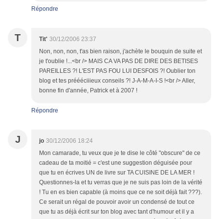
Répondre
T
Tit'
30/12/2006 23:37
Non, non, non, t'as bien raison, j'achète le bouquin de suite et
je t'oublie !...<br /> MAIS CA VA PAS DE DIRE DES BETISES
PAREILLES ?! L'EST PAS FOU LUI DESFOIS ?! Oublier ton
blog et tes préééciiieux conseils ?! J-A-M-A-I-S !<br /> Aller,
bonne fin d'année, Patrick et à 2007 !
Répondre
J
jo
30/12/2006 18:24
Mon camarade, tu veux que je te dise le côté "obscure" de ce
cadeau de ta moitié = c'est une suggestion déguisée pour
que tu en écrives UN de livre sur TA CUISINE DE LA MER !
Questionnes-la et tu verras que je ne suis pas loin de la vérité
! Tu en es bien capable (à moins que ce ne soit déjà fait ???).
Ce serait un régal de pouvoir avoir un condensé de tout ce
que tu as déjà écrit sur ton blog avec tant d'humour et il y a