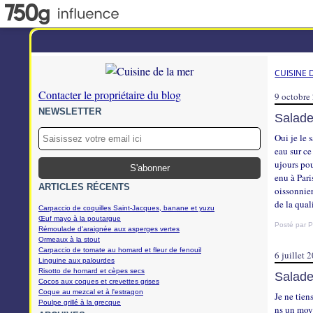
CUISINE 
Contacter le propriétaire du blog
9 octobre
NEWSLETTER
Salade
Oui je le 
eau sur c
ujours pou
enu à Pari
ARTICLES RÉCENTS
oissonnier
de la quali
Carpaccio de coquilles Saint-Jacques, banane et yuzu
Œuf mayo à la poutargue
Posté par P
Rémoulade d'araignée aux asperges vertes
Ormeaux à la stout
Carpaccio de tomate au homard et fleur de fenouil
6 juillet 
Linguine aux palourdes
Risotto de homard et cèpes secs
Salad
Cocos aux coques et crevettes grises
Coque au mezcal et à l'estragon
Je ne tien
Poulpe grillé à la grecque
ns un moye