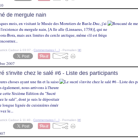
010
é de mergule nain
ques mois, en visitant le Musée des Morutiers de Bar-le-Duc, j'ai
l'existence du mergule nain, [A lle alle (Linnaeus, 1758)], qui ne
Bora-Bora, mais aux limites du cercle arctique, même s'il est fréqu
encontrer...
atrick Cadour à 03:07 -
Commentaires [
…
]
- Permalien [
#
]
bre 2007
é s'invite chez le salé #6 - Liste des participants
ures choses ayant une fin et la saiso
es également, nous arrivons à l'heure
de cette Sixième Edition du "Sucré
ez le salé", dont je suis le dépositair
e longue lignée de cuisinières émér
uvez le...
atrick Cadour à 11:40 -
Commentaires [
…
]
- Permalien [
#
]
007