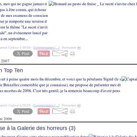
n, moi qui ne gagne jamais ri
pas à être connu, qui échoue
 de mes examens de conscien
que je remporte une session d
, sur le thème "Le sucré s’invit
salé", un événement lancé par
 en septembre...
atrick Cadour à 08:08 -
Commentaires [
…
]
- Permalien [
#
]
r 2007
n Top Ten
ait à peine quatre mois fin décembre, et voici que la pétulante Sigrid (le s
de Bruxelles comestible que je connaisse), me propose de présenter mes di
es recettes de 2006. C'est très gentil, je la remercie beaucoup d'avoir pens
atrick Cadour à 09:55 -
Commentaires [
…
]
- Permalien [
#
]
re 2006
e à la Galerie des horreurs (3)
z frustrant d'écrire cette réponse pour publication futur