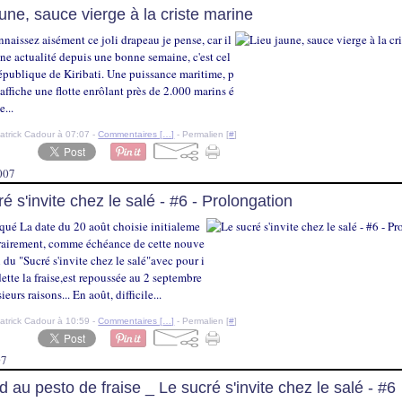
aune, sauce vierge à la criste marine
naissez aisément ce joli drapeau je pense, car il
ine actualité depuis une bonne semaine, c'est cel
épublique de Kiribati. Une puissance maritime, p
 affiche une flotte enrôlant près de 2.000 marins é
e...
atrick Cadour à 07:07 -
Commentaires [
…
]
- Permalien [
#
]
007
é s'invite chez le salé - #6 - Prolongation
é La date du 20 août choisie initialeme
itrairement, comme échéance de cette nouve
n du "Sucré s'invite chez le salé"avec pour i
ette la fraise,est repoussée au 2 septembre
ieurs raisons... En août, difficile...
atrick Cadour à 10:59 -
Commentaires [
…
]
- Permalien [
#
]
07
 au pesto de fraise _ Le sucré s'invite chez le salé - #6