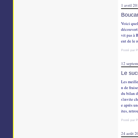
1 avril 2
Boucan
Voici quel
découvert 
vit pas à 
ent de le r
Posté par P
12 septem
Le sucr
Les meille
n de frais
du bilan 
s'invite ch
e après un
ites, retro
Posté par P
24 août 2