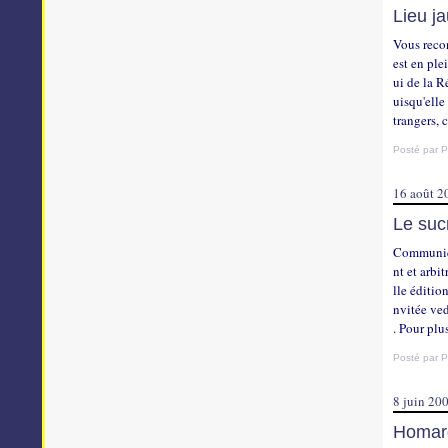
Lieu j
Vous recon
est en ple
ui de la R
uisqu'elle
trangers, c
Posté par P
16 août 2
Le sucr
Communiqu
nt et arb
lle éditio
nvitée ved
. Pour plus
Posté par P
8 juin 20
Homard