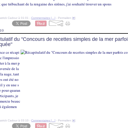
 que trébuchant de la rengaine des sirènes, j'ai souhaité trouver un spons
atrick Cadour à 01:01 -
Commentaires [
…
]
- Permalien [
#
]
010
tulatif du "Concours de recettes simples de la mer parfo
quée"
ce ce récapi
ec l'impressio
ter à la mer p
aversée de la
la nage, tant
es ont été no
il y en une s
e pour quaran
ticipants, je
emercie beauc
i égalemen
atrick Cadour à 03:10 -
Commentaires [
…
]
- Permalien [
#
]