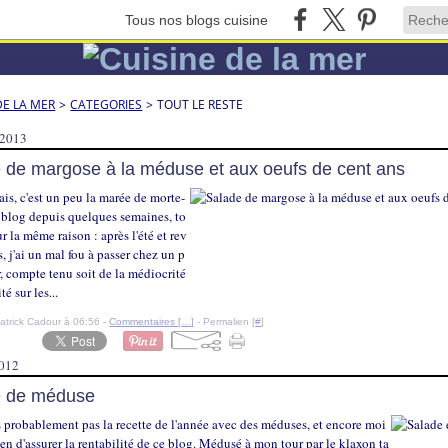
Tous nos blogs cuisine
DE LA MER
>
CATEGORIES
>
TOUT LE RESTE
 2013
 de margose à la méduse et aux oeufs de cent ans
sais, c'est un peu la marée de morte-
e blog depuis quelques semaines, to
r la même raison : après l'été et rev
s, j'ai un mal fou à passer chez un p
, compte tenu soit de la médiocrité
té sur les...
atrick Cadour à 06:56 -
Commentaires [
…
]
- Permalien [
#
]
2012
e de méduse
s probablement pas la recette de l'année avec des méduses, et encore moi
n d'assurer la rentabilité de ce blog. Médusé à mon tour par le klaxon ta