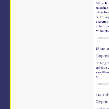
Allons bo
en, même 
même lors
ce, voilà 
e recettes
e chez le 
Minouchka
Posté par P
15 janvie
Captai
Ce blog av
eul chou 
x meilleur
é...
Posté par P
4 novemb
Répons
C'est asse