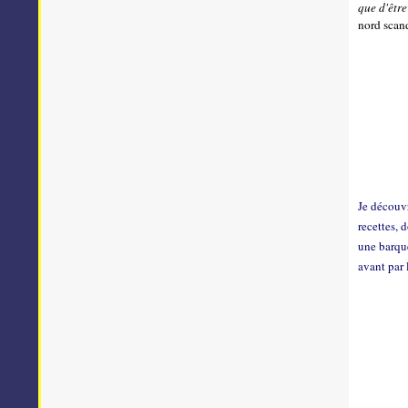
que d'être
nord scand
Je découv
recettes, 
une barque
avant par 