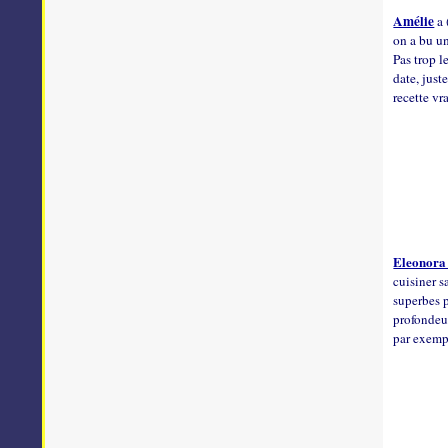
Amélie
a 
on a bu un
Pas trop l
date, just
recette vr
Eleonor
cuisiner s
superbes p
profondeur
par exempl