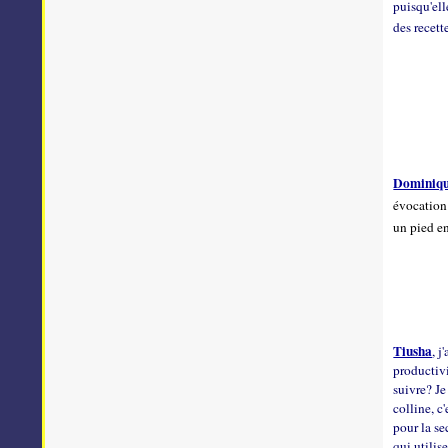
puisqu'ell
des recette
Dominiq
évocation 
un pied en
Tiusha
, j
productivi
suivre? Je
colline, c
pour la se
qui utilis