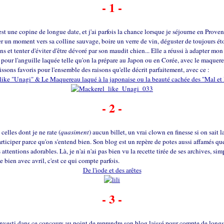
- 1 -
est une copine de longue date, et j'ai parfois la chance lorsque je séjourne en Proven
r un moment vers sa colline sauvage, boire un verre de vin, déguster de toujours é
ns et tenter d'éviter d'être dévoré par son maudit chien... Elle a réussi à adapter mo
our l'anguille laquée telle qu'on la prépare au Japon ou en Corée, avec le maquere
ssons favoris pour l'ensemble des raisons qu'elle décrit parfaitement, avec ce :
like "Unagi" & Le Maquereau laqué à la japonaise ou la beauté cachée des "Mal et 
- 2 -
 celles dont je ne rate (
quasiment
) aucun billet, un vrai clown en finesse si on sait la
rticiper parce qu'on s'entend bien. Son blog est un repère de potes aussi affamés qu
attentions adorables. Là, je n'ai n'ai pas bien vu la recette tirée de ses archives, si
e bien avec avril, c'est ce qui compte parfois.
De l'iode et des arêtes
- 3 -
nvesti dans ce concours au point de reprendre son blog laissé pour compte de longs