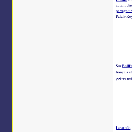
autant di
partagé u
Palais-Roy
Bolli'
Sur
français e
poivre noi
Lavande
,