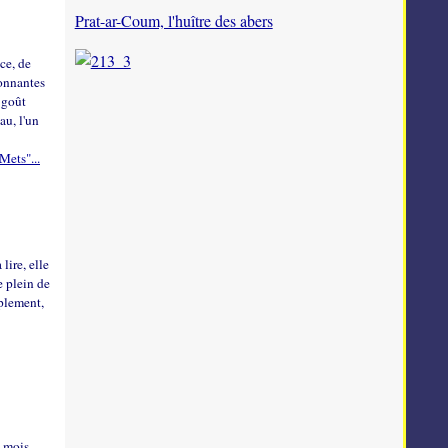
Prat-ar-Coum, l'huître des abers
ce, de
tonnantes
n goût
au, l'un
Mets"...
 lire, elle
e plein de
mplement,
 mois,