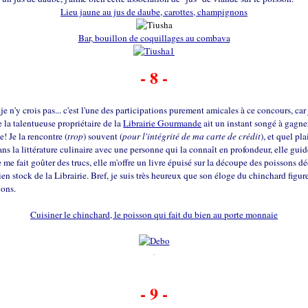
Lieu jaune au jus de daube, carottes, champignons
Bar, bouillon de coquillages au combava
- 8 -
, je n'y crois pas... c'est l'une des participations purement amicales à ce concours, car
 la talentueuse propriétaire de la
Librairie Gourmande
ait un instant songé à gagner
! Je la rencontre (
trop
) souvent (
pour l'intégrité de ma carte de crédit
), et quel pla
ns la littérature culinaire avec une personne qui la connaît en profondeur, elle gui
e me fait goûter des trucs, elle m'offre un livre épuisé sur la découpe des poissons d
ien stock de la Librairie. Bref, je suis très heureux que son éloge du chinchard figur
ions.
Cuisiner le chinchard, le poisson qui fait du bien au porte monnaie
-
- 9 -