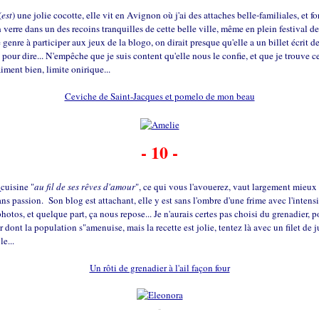
(
est
) une jolie cocotte, elle vit en Avignon où j'ai des attaches belle-familiales, et f
 verre dans un des recoins tranquilles de cette belle ville, même en plein festival de
e genre à participer aux jeux de la blogo, on dirait presque qu'elle a un billet écrit 
e pour dire... N'empêche que je suis content qu'elle nous le confie, et que je trouve c
aiment bien, limite onirique...
Ceviche de Saint-Jacques et pomelo de mon beau
-
- 10 -
a
cuisine "
au fil de ses rêves d'amour
", ce qui vous l'avouerez, vaut largement mieux
ans passion. Son blog est attachant, elle y est sans l'ombre d'une frime avec l'intensi
hotos, et quelque part, ça nous repose... Je n'aurais certes pas choisi du grenadier, 
 dont la population s"amenuise, mais la recette est jolie, tentez là avec un filet de 
e...
Un rôti de grenadier à l'ail façon four
-