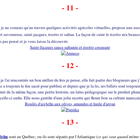
- 11 -
-
e je ne connais qu'au travers quelques activités agricoles virtuelles, propose une ass
et savoureuse, saint-jacques, risotto et safran. La façon de cuire le risotto m'a beauc
is pas pensé et je vous laisse la découvrir.
Saint-Jacques sauce safranée et risotto croquant
- 12 -
, je l'ai rencontrée un bon millier de fois je pense, elle fait partie des blogueurs que 
le a toujours le feu sacré pour publier, et depuis que je la lis, ses billets sont toujour
ruit de la même façon, une petite histoire, un laïus pédagogique sur le produit phar
t celle-ci enfin. Elle nous gratifie d'une jolie recette qui fleure bon sa culture marocai
Roulés d'aiglefin aux olives, amandes et huile d'argan
- 13 -
Ticha
sont au Québec; ou ils sont séparés par l'Atlantique (
ce qui vaut quand même