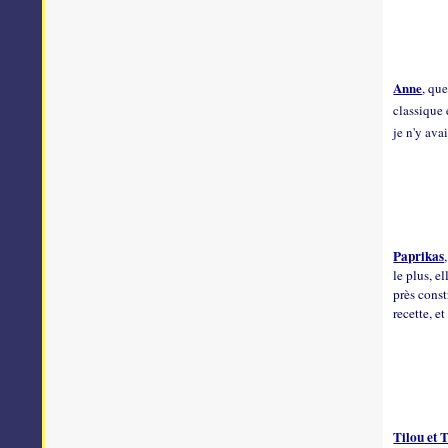
Anne
, qu
classique 
je n'y ava
Paprikas
le plus, el
près const
recette, e
Tilou et 