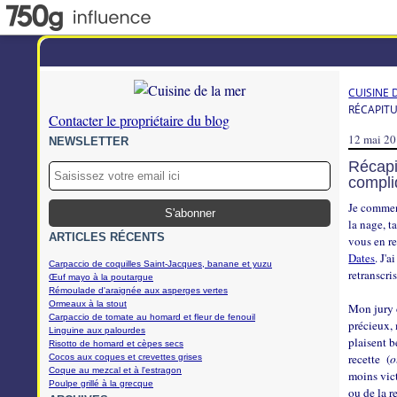
CUISINE 
RÉCAPITU
Contacter le propriétaire du blog
12 mai 2
NEWSLETTER
Récapi
compli
Je commenc
la nage, t
ARTICLES RÉCENTS
vous en r
Dates
. J'
Carpaccio de coquilles Saint-Jacques, banane et yuzu
retranscris
Œuf mayo à la poutargue
Rémoulade d'araignée aux asperges vertes
Ormeaux à la stout
Mon jury 
Carpaccio de tomate au homard et fleur de fenouil
précieux, 
Linguine aux palourdes
plaisent b
Risotto de homard et cèpes secs
recette (
o
Cocos aux coques et crevettes grises
Coque au mezcal et à l'estragon
moins vict
Poulpe grillé à la grecque
ou de la r