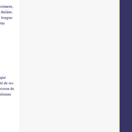
orcément,
 théâtre.
de longue
ette
 que
té de ses
poisson de
julienne