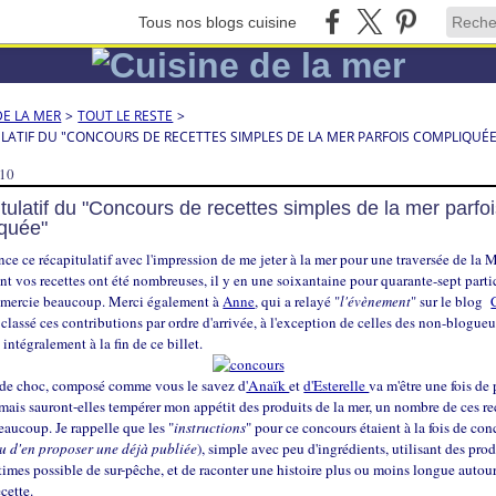
Tous nos blogs cuisine
DE LA MER
>
TOUT LE RESTE
>
LATIF DU "CONCOURS DE RECETTES SIMPLES DE LA MER PARFOIS COMPLIQUÉE
010
tulatif du "Concours de recettes simples de la mer parfo
quée"
e ce récapitulatif avec l'impression de me jeter à la mer pour une traversée de la
ant vos recettes ont été nombreuses, il y en une soixantaine pour quarante-sept parti
emercie beaucoup. Merci également à
Anne
, qui a relayé "
l'évènement
" sur le blog
ai classé ces contributions par ordre d'arrivée, à l'exception de celles des non-blogueu
 intégralement à la fin de ce billet.
de choc, composé comme vous le savez d
'Anaïk
et
d'Esterelle
va m'être une fois de 
mais sauront-elles tempérer mon appétit des produits de la mer, un nombre de ces re
eaucoup. Je rappelle que les "
instructions
" pour ce concours étaient à la fois de co
u d'en proposer une déjà publiée
), simple avec peu d'ingrédients, utilisant des prod
imes possible de sur-pêche, et de raconter une histoire plus ou moins longue autour
ecette.