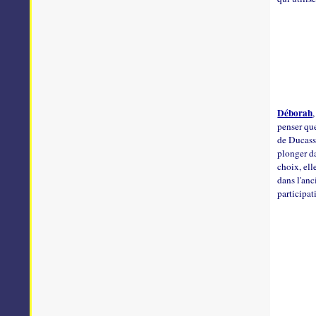
Déborah
penser que
de Ducasse
plonger da
choix, ell
dans l'anc
participat