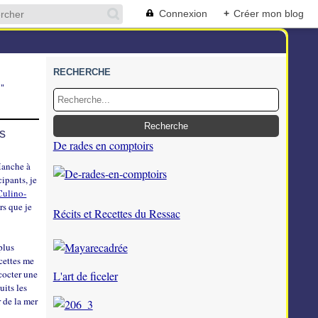
Connexion
+
Créer mon blog
RECHERCHE
"
is
De rades en comptoirs
 Manche à
cipants, je
Culino-
rs que je
Récits et Recettes du Ressac
plus
cettes me
ncocter une
L'art de ficeler
uits les
 de la mer