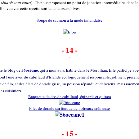
 séparés tout court
). Ils nous proposent un point de jonction intermédiaire, dans l
inave avec cette recette sortie de leurs archives :
Soupe de saumon à la mode finlandaise
-
- 14 -
-
56océane
re le blog de
, qui à mon avis, habite dans le Morbihan. Elle participe av
dont l'une avec du cabillaud d'Islande écologiquement responsable, joliment présen
 de filo, et des filets de dorade grise, un poisson répandu et délicieux, mais rareme
les cuisiniers.
Barquette de dos de cabillaud, épinards et quinoa
Filet de dorade sur fondue de poireaux crémeuse
-
- 15 -