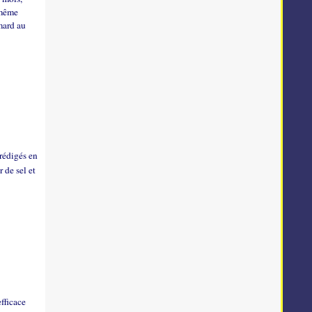
 même
mard au
 rédigés en
r de sel et
efficace