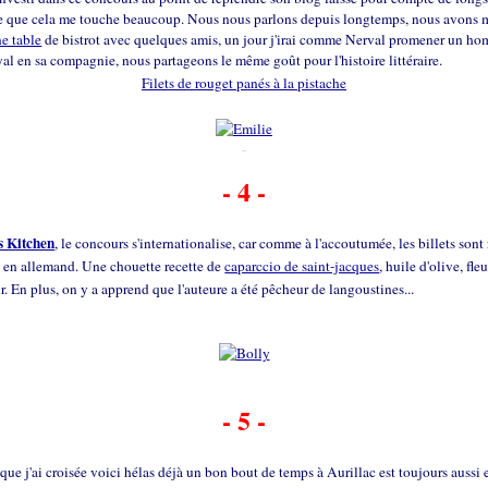
re que cela me touche beaucoup. Nous nous parlons depuis longtemps, nous avons
ne table
de bistrot avec quelques amis, un jour j'irai comme Nerval promener un ho
al en sa compagnie, nous partageons le même goût pour l'histoire littéraire.
Filets de rouget panés à la pistache
-
-
- 4 -
s Kitchen
, le concours s'internationalise, car comme à l'accoutumée, les billets sont
t en allemand. Une chouette recette de
caparccio de saint-jacques
, huile d'olive, fleu
r. En plus, on y a apprend que l'auteure a été pêcheur de langoustines...
- 5 -
 que j'ai croisée voici hélas déjà un bon bout de temps à Aurillac est toujours aussi 