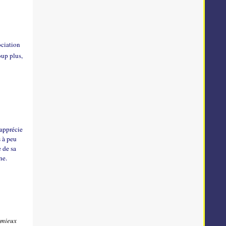
ociation
oup plus,
j'apprécie
s à peu
e de sa
ne.
 mieux