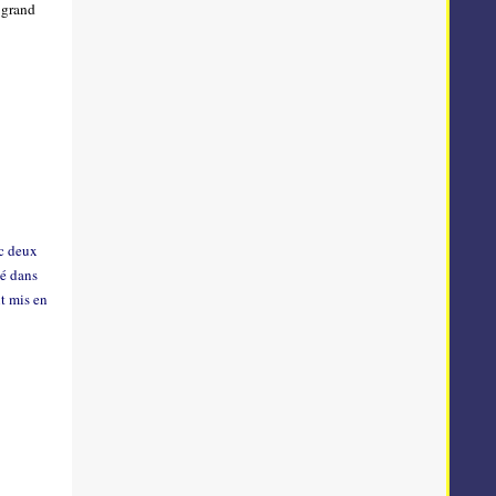
e grand
ec deux
té dans
nt mis en