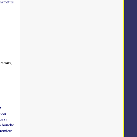
ansmettre
e
bretons,
e
 pour
ur sa
en bouche
première