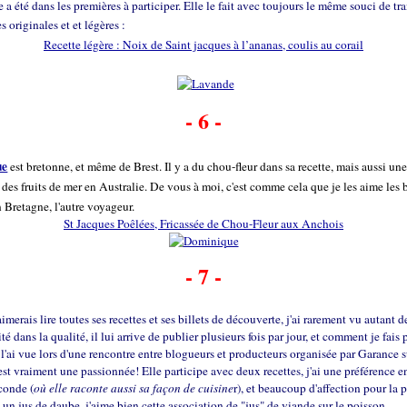
e a été dans les premières à participer. Elle le fait avec toujours le même souci de tr
s originales et et légères :
Recette légère : Noix de Saint jacques à l’ananas, coulis au corail
- 6 -
ue
est bretonne, et même de Brest. Il y a du chou-fleur dans sa recette, mais aussi un
des fruits de mer en Australie. De vous à moi, c'est comme cela que je les aime les 
 Bretagne, l'autre voyageur.
St Jacques Poêlées, Fricassée de Chou-Fleur aux Anchois
- 7 -
'aimerais lire toutes ses recettes et ses billets de découverte, j'ai rarement vu autant d
té dans la qualité, il lui arrive de publier plusieurs fois par jour, et comment je fais
 l'ai vue lors d'une rencontre entre blogueurs et producteurs organisée par Garance s
'est vraiment une passionnée! Elle participe avec deux recettes, j'ai une préférence 
conde (
où elle raconte aussi sa façon de cuisine
r), et beaucoup d'affection pour la 
e un jus de daube, j'aime bien cette association de "jus" de viande sur le poisson.