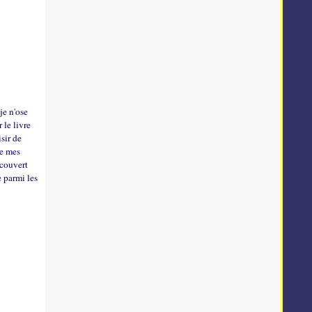
 je n'ose
 le livre
isir de
de mes
écouvert
e parmi les